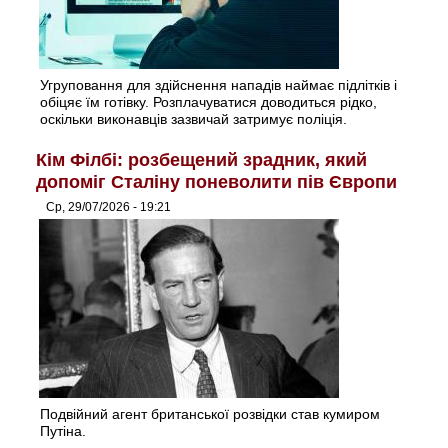
Угруповання для здійснення нападів наймає підлітків і
обіцяє їм готівку. Розплачуватися доводиться рідко,
оскільки виконавців зазвичай затримує поліція.
Кім Філбі: розбещений зрадник, який
допоміг Сталіну поневолити пів Європи
Ср, 29/07/2026 - 19:21
Подвійний агент британської розвідки став кумиром
Путіна.