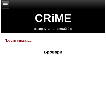
CRiME
зазирнути на темний бік
Первая страница
You are here
Бровари