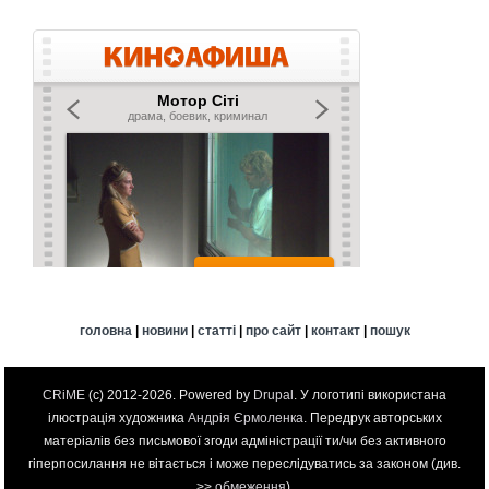
головна
|
новини
|
статті
|
про сайт
|
контакт
|
пошук
CRiME
(c) 2012-2026. Powered by
Drupal
. У логотипі використана
ілюстрація художника
Андрія Єрмоленка
. Передрук авторських
матеріалів без письмової згоди адміністрації ти/чи без активного
гіперпосилання не вітається і може переслідуватись за законом (див.
>>
обмеження
).