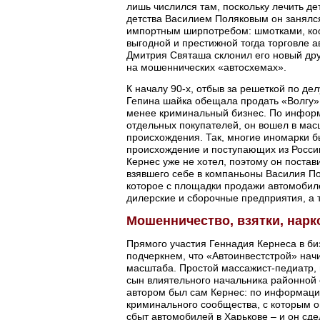
лишь числился там, поскольку лечить де
детства Василием Поляковым он занялся
импортным ширпотребом: шмотками, кос
выгодной и престижной тогда торговле а
Дмитрия Святаша склонил его новый дру
на мошеннических «автосхемах».
К началу 90-х, отбыв за решеткой по де
Гепина шайка обещала продать «Волгу»
менее криминальный бизнес. По информ
отдельных покупателей, он вошел в ма
происхождения. Так, многие иномарки б
происхождение и поступающих из России
Кернес уже не хотел, поэтому он постав
взявшего себе в компаньоны Василия По
которое с площадки продажи автомобиле
дилерские и сборочные предприятия, а
Мошенничество, взятки, нарк
Прямого участия Геннадия Кернеса в би
подчеркнем, что «Автоинвестстрой» нач
масштаба. Простой массажист-педиатр, 
сын влиятельного начальника районной с
автором был сам Кернес: по информации
криминального сообщества, с которым о
сбыт автомобилей в Харькове – и он сде