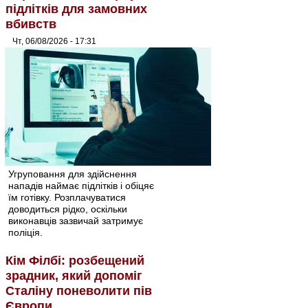
підлітків для замовних
вбивств
Чт, 06/08/2026 - 17:31
Угруповання для здійснення
нападів наймає підлітків і обіцяє
їм готівку. Розплачуватися
доводиться рідко, оскільки
виконавців зазвичай затримує
поліція.
Кім Філбі: розбещений
зрадник, який допоміг
Сталіну поневолити пів
Європи