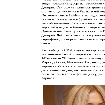
вещи, поездки на курорты, престижная 
Дмитрию Святошу не пришлось тратить д
стопам отца, поступив в Харьковский мед
Он окончил его в 1994-м, а за год до э
(наше – Шевченковского) района Харько
массой магазинов, базаров и закусочны
хороший доход и от бизнеса, которым за
Одним из них были курсы массажа при И
Дмитрий. Действительно ли там учили м
сертификат, с которым было намного пр
салон.
Как сообщали СМИ, именно на курсах м
мошенником Гепой, который как раз «от
141-й статье УК. Гепа «окучил» молодог
Марка Добкина, Михаилом. Нет, не подум
харизма соблазнять, охмурять и исполь
дети нужных людей, так Гепа выбрал се
большую роль в трансформации судимо
Кернеса.