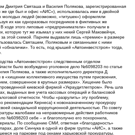
фирм Дмитрия Святаша и Василия Полякова, зарегистрированная
м же где был и офис «АИС»), использовалась ими в двойной
х молодых людей (возможно, «титушек») оформляли
зуя их как одноразовых посредников в фиктивных же
 В ходе этого липовые «предприниматели» получали в
 которую тут же изымал у них некий Сергей Маковейчук,
за этой схемой. Парням выдавали лишь «премию» в размере
ользовалась Святашем, Поляковым и связанными с ними
«обналички». То есть, под крышей «Автоинвестстроя» тогда,
.
водства «Автоинвестстроя» следственным отделом
бласти было возбуждено уголовное дело №6098203 по статье
илия Полякова, а также исполнительного директора Д.
ли в «хищении коллективного имущества путем присвоения,
ием, совершенное в крупных размерах». Хищение было
 проведенной киевской фирмой «Украудитлегпром». Речь шла
рах, выданных вне учета кассовых операций и балансовой
логовой отчетности. Чтобы «разрулить» эту проблему,
по рекомендации Кернеса) к новоназначенному прокурору
своей скандальной коррупционной деятельностью. По совету
уратуры жалобами на неправомерные действия работников
ело №6098203 себе – и благополучно его похоронила,
териалы. По сообщению СМИ, ответная «благодарность»
ларах, доле Синчука в одной из фирм группы «АИС», а также
шемся на парковке под окнами харьковской прокуратуры.