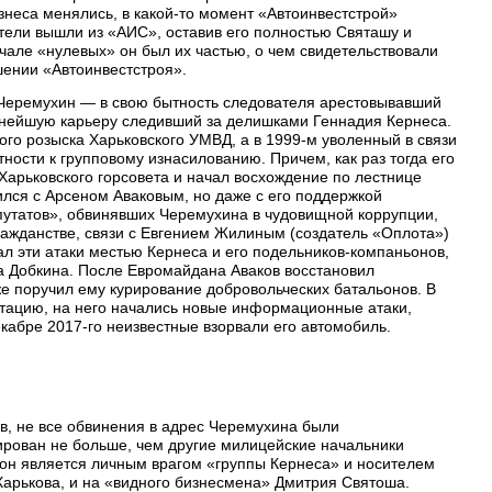
знеса менялись, в какой-то момент «Автоинвестстрой»
ители вышли из «АИС», оставив его полностью Святашу и
ачале «нулевых» он был их частью, о чем свидетельствовали
шении «Автоинвестстроя».
 Черемухин — в свою бытность следователя арестовывавший
ьнейшую карьеру следивший за делишками Геннадия Кернеса.
ого розыска Харьковского УМВД, а в 1999-м уволенный в связи
ности к групповому изнасилованию. Причем, как раз тогда его
Харьковского горсовета и начал восхождение по лестнице
лся с Арсеном Аваковым, но даже с его поддержкой
путатов», обвинявших Черемухина в чудовищной коррупции,
ажданстве, связи с Евгением Жилиным (создатель «Оплота»)
л эти атаки местью Кернеса и его подельников-компаньонов,
а Добкина. После Евромайдана Аваков восстановил
е поручил ему курирование добровольческих батальонов. В
тацию, на него начались новые информационные атаки,
декабре 2017-го неизвестные взорвали его автомобиль.
в, не все обвинения в адрес Черемухина были
ирован не больше, чем другие милицейские начальники
о он является личным врагом «группы Кернеса» и носителем
арькова, и на «видного бизнесмена» Дмитрия Святоша.