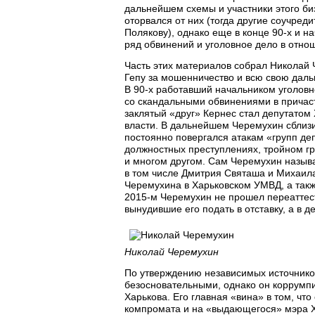
дальнейшем схемы и участники этого би
оторвался от них (тогда другие соучред
Полякову), однако еще в конце 90-х и н
ряд обвинений и уголовное дело в отно
Часть этих материалов собрал Николай
Гепу за мошенничество и всю свою дал
В 90-х работавший начальником уголовн
со скандальными обвинениями в причаст
заклятый «друг» Кернес стал депутатом 
власти. В дальнейшем Черемухин сблизи
постоянно повергался атакам «групп де
должностных преступлениях, тройном гр
и многом другом. Сам Черемухин называ
в том числе Дмитрия Святаша и Михаил
Черемухина в Харьковском УМВД, а такж
2015-м Черемухин не прошел переаттес
вынудившие его подать в отставку, а в 
Николай Черемухин
По утверждению независимых источнико
безосновательными, однако он коррумп
Харькова. Его главная «вина» в том, чт
компромата и на «выдающегося» мэра Х