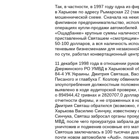
Так, в частности, в 1997 году одна из 
в Харькове по адресу Рымарская 22 (та
мошеннической схеме. Сначала на неки
фиктивное предпринимательство, исполь
операциях купли-продажи автомобилей.
«Ощадбанке» крупные суммы наличности,
приставленный Святашем «смотрящим» 
50-100 долларов, а вся наличность исп
теневыми бизнесменами для незаконной 
по сути, работал конвертационный центр
11 декабря 1998 года в отношении руко
Дзержинского РО УМВД в Харьковской о
84-4 УК Украины. Дмитрия Святаша, Вас
Писаного и главбуха Г. Козлову обвини
злоупотребления должностным положен
выявлено в ходе аудиторской проверки,
о 894944,42 гривнах и 2820707,0 долла
отчетности фирмы, и не отраженных в на
Дмитрия Святаш обратился (возможно, 
Харькова Василию Синчуку, известному 
Синчука, Святаш забросал органы прок
МВД, после чего прокуратура забрала д
уничтожив и подменив основные его ма
Святоша заключалась в 100 тысячах дол
почти новом автомобиле «Audi», появив