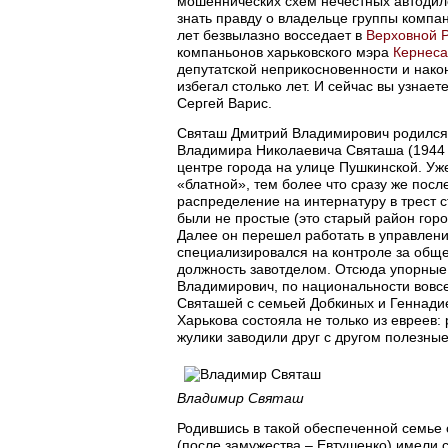
мошеннических схем нечестных автодил
знать правду о владельце группы компа
лет безвылазно восседает в
Верховной 
компаньонов харьковского мэра
Кернеса
депутатской неприкосновенности и нако
избегал столько лет. И сейчас вы узнает
Сергей Варис.
Святаш Дмитрий Владимирович родился 1
Владимира Николаевича Святаша (1944 г.
центре города на улице Пушкинской. Уж
«блатной», тем более что сразу же посл
распределение на интернатуру в трест 
были не простые (это старый район горо
Далее он перешел работать в управлени
специализировался на контроле за обще
должность завотделом. Отсюда упорные 
Владимирович, по национальности вовс
Святашей с семьей Добкиных и Геннади
Харькова состояла не только из евреев:
жулики заводили друг с другом полезны
Владимир Святаш
Родившись в такой обеспеченной семье 
(после замужества – Евтушенко) имели 