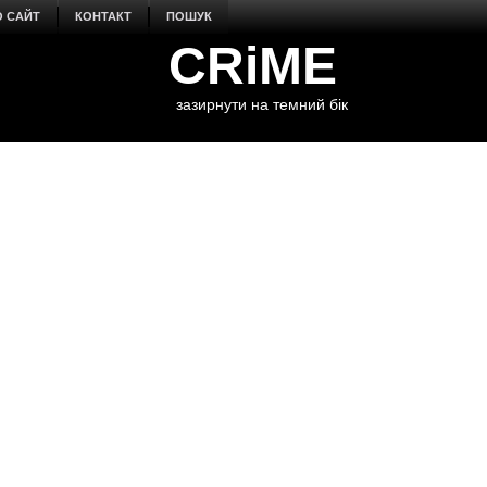
О САЙТ
КОНТАКТ
ПОШУК
CRiME
зазирнути на темний бік