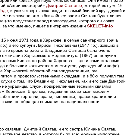
еров или кривых рук неуклюжих механиков. Они имеют право
ний «Автоинвестстрой»
Дмитрии Святаше
, который вот уже 16
Раде
, и уже четверть века входит в самый близкий круг друзей и
. Не исключено, что в ближайшее время Святаш будет лишен
нец-то предстанет перед правосудием, которого он ловко
е, за что именно, пишет в интернет-издании
SKELET-info
5 июня 1971 года в Харькове, в семье санитарного врача
р.) и его супруги Ларисы Николаевны (1947 г.р.), живших в
е в те времена работа Владимира Святаша была очень
е окончания Харьковского мединститута (1967) он получил
столовых Киевского района Харькова — где и сами столовые
да с большим количеством институтов, учреждений и кафе).
е Харьковской областной санэпидемстанции, где
питом и продовольственными складами, и в 80-х получил там
слухи о том, что Владимир Николаевич, как и его сын Дмитрий
е не украинцы. Слухи, подкрепленные тесными связями
ем Кернесом. Впрочем, тогдашняя «советская мафия»
 работники торговли, врачи, чиновники, правоохранители и
е связи, не обращая внимания на национальности.
со связями, Дмитрий Святаш и его сестра Юлиана Святаш
счастливое детство, в котором было всё: модные импортные