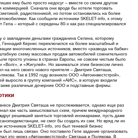
тишек ему было просто недосуг – вместе со своим другом
 коммерцией. Сначала они вроде бы хотели торговать
метикой, радиотехникой, но потом остановились на более
втомобилями. Как сообщили источники SKELET-info, к этому
г Гепа – который с середины 80-х как раз специализировался
лу о завладении деньгами гражданина Селина, которому
, Геннадий Кернес переключился на более масштабный и
ации многочисленных источников, вместо «развода на бабки»
сштабную схему массовых продаж автомобилей сомнительного
ыли просто угнаны в странах Европы, не совсем чистым было
 «Волг», и «Жигулей». Но заниматься этим бизнесом лично
ил на него своего нового приятеля – Дмитрия Святаша,
лякова. Так в 1992 году возникло ООО «Автоинвестстрой»,
й выросло в группу компаний «АИС», в которую входили
 также различные дочерние ООО и подставные фирмы.
отики
знесе Дмитрия Святаша не прослеживается, однако еще раз
инал как часть замысловатых схем, причем международного
вдруг решивший заняться торговлей иномарками, пусть даже
анэпидемстанции, не смог бы создать их сам. Но вряд ли их
 источников SKELET-info, это был теневой бизнес
н был лишь связан. Оно поставило Гепе задание организовать
лал это через «Автоинвестстрой» Святаша и Полякова. В