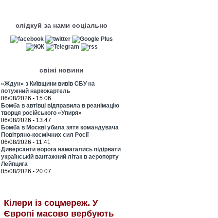
слідкуй за нами соціально
свіжі новини
«Ждун» з Київщини вивів СБУ на
потужний наркокартель
06/08/2026 - 15:06
Бомба в автівці відправила в реанімацію
творця російського «Упиря»
06/08/2026 - 13:47
Бомба в Москві убила зятя командувача
Повітряно-космічних сил Росії
06/08/2026 - 11:41
Диверсанти ворога намагались підірвати
українській вантажний літак в аеропорту
Лейпцига
05/08/2026 - 20:07
Кілери із соцмереж. У
Європі масово вербують