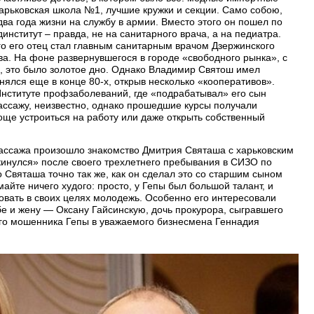
харьковская школа №1, лучшие кружки и секции. Само собою,
ва года жизни на службу в армии. Вместо этого он пошел по
институт – правда, не на санитарного врача, а на педиатра.
того его отец стал главным санитарным врачом Дзержинского
ва. На фоне развернувшегося в городе «свободного рынка», с
х, это было золотое дно. Однако Владимир Святош имел
нялся еще в конце 80-х, открыв несколько «кооперативов».
нституте профзаболеваний, где «подрабатывал» его сын
ассажу, неизвестно, однако прошедшие курсы получали
още устроиться на работу или даже открыть собственный
ассажа произошло знакомство Дмитрия Святаша с харьковским
кинулся» после своего трехлетнего пребывания в СИЗО по
о Святаша точно так же, как он сделал это со старшим сыном
айте ничего худого: просто, у Гепы был большой талант, и
зовать в своих целях молодежь. Особенно его интересовали
бе и жену — Оксану Гайсинскую, дочь прокурора, сыгравшего
го мошенника Гепы в уважаемого бизнесмена Геннадия