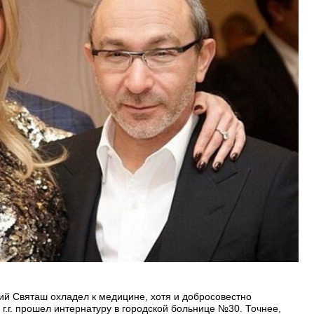
рий Святаш охладел к медицине, хотя и добросовестно
 г.г. прошел интернатуру в городской больнице №30. Точнее,