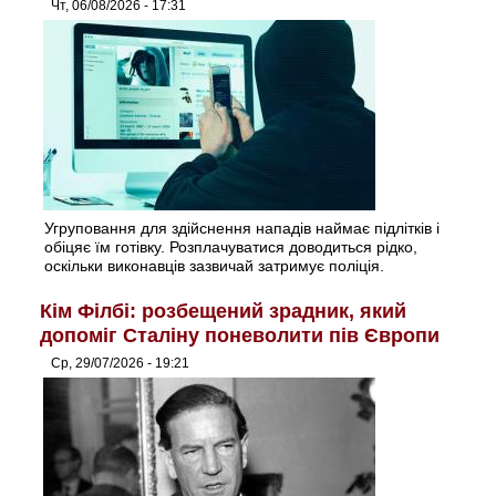
Чт, 06/08/2026 - 17:31
Угруповання для здійснення нападів наймає підлітків і
обіцяє їм готівку. Розплачуватися доводиться рідко,
оскільки виконавців зазвичай затримує поліція.
Кім Філбі: розбещений зрадник, який
допоміг Сталіну поневолити пів Європи
Ср, 29/07/2026 - 19:21