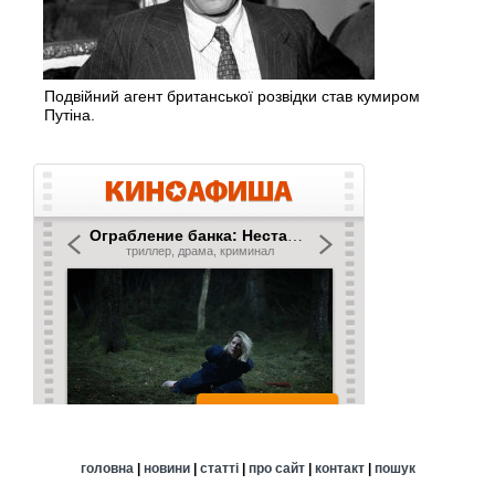
Подвійний агент британської розвідки став кумиром
Путіна.
головна
|
новини
|
статті
|
про сайт
|
контакт
|
пошук