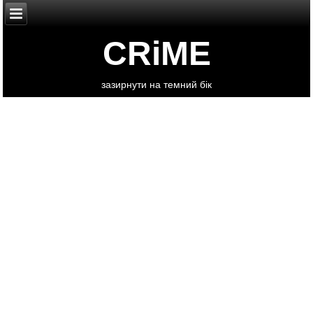
CRiME
зазирнути на темний бік