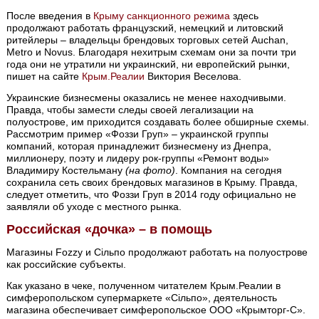
После введения в
Крыму
санкционного режима
здесь
продолжают работать французский, немецкий и литовский
ритейлеры – владельцы брендовых торговых сетей Auchan,
Metro и Novus. Благодаря нехитрым схемам они за почти три
года они не утратили ни украинский, ни европейский рынки,
пишет на сайте
Крым.Реалии
Виктория Веселова.
Украинские бизнесмены оказались не менее находчивыми.
Правда, чтобы замести следы своей легализации на
полуострове, им приходится создавать более обширные схемы.
Рассмотрим пример «Фоззи Груп» – украинской группы
компаний, которая принадлежит бизнесмену из Днепра,
миллионеру, поэту и лидеру рок-группы «Ремонт воды»
Владимиру Костельману
(на фото)
. Компания на сегодня
сохранила сеть своих брендовых магазинов в Крыму. Правда,
следует отметить, что Фоззи Груп в 2014 году официально не
заявляли об уходе с местного рынка.
Российская «дочка» – в помощь
Магазины Fozzy и Сільпо продолжают работать на полуострове
как российские субъекты.
Как указано в чеке, полученном читателем Крым.Реалии в
симферопольском супермаркете «Сільпо», деятельность
магазина обеспечивает симферопольское ООО «Крымторг-С».