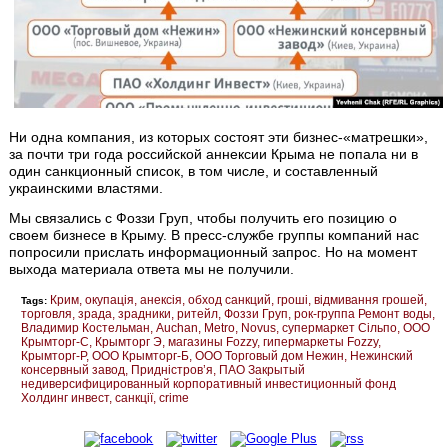
Ни одна компания, из которых состоят эти бизнес-«матрешки»,
за почти три года российской аннексии Крыма не попала ни в
один санкционный список, в том числе, и составленный
украинскими властями.
Мы связались с Фоззи Груп, чтобы получить его позицию о
своем бизнесе в Крыму. В пресс-службе группы компаний нас
попросили прислать информационный запрос. Но на момент
выхода материала ответа мы не получили.
Крим
окупація
анексія
обход санкций
гроші
відмивання грошей
Tags:
торговля
зрада
зрадники
ритейл
Фоззи Груп
рок-группа Ремонт воды
Владимир Костельман
Auchan
Metro
Novus
супермаркет Сільпо
ООО
Крымторг-С
Крымторг Э
магазины Fozzy
гипермаркеты Fozzy
Крымторг-Р
ООО Крымторг-Б
ООО Торговый дом Нежин
Нежинский
консервный завод
Придністров’я
ПАО Закрытый
недиверсифицированный корпоративный инвестиционный фонд
Холдинг инвест
санкції
crime