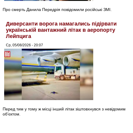
Про смерть Данила Передрія повідомили російські ЗМІ.
Диверсанти ворога намагались підірвати
українській вантажний літак в аеропорту
Лейпцига
Ср, 05/08/2026 - 20:07
Перед тим у тому ж місці інший літак зіштовхнувся з невідомим
об’єктом.