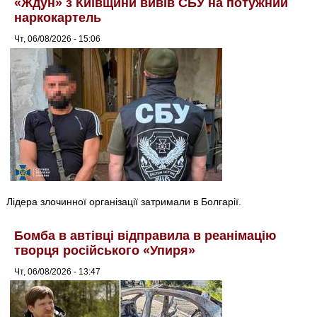
«Ждун» з Київщини вивів СБУ на потужний
наркокартель
Чт, 06/08/2026 - 15:06
Лідера злочинної організації затримали в Болгарії.
Бомба в автівці відправила в реанімацію
творця російського «Упиря»
Чт, 06/08/2026 - 13:47