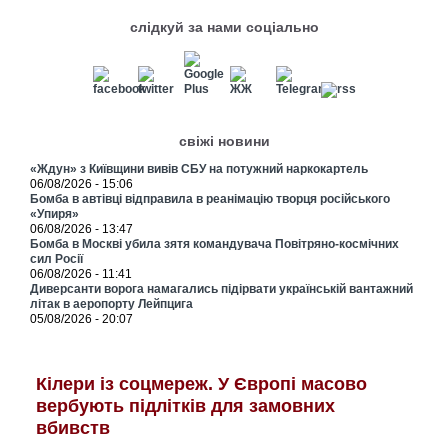
слідкуй за нами соціально
свіжі новини
«Ждун» з Київщини вивів СБУ на потужний наркокартель
06/08/2026 - 15:06
Бомба в автівці відправила в реанімацію творця російського
«Упиря»
06/08/2026 - 13:47
Бомба в Москві убила зятя командувача Повітряно-космічних
сил Росії
06/08/2026 - 11:41
Диверсанти ворога намагались підірвати українській вантажний
літак в аеропорту Лейпцига
05/08/2026 - 20:07
Кілери із соцмереж. У Європі масово
вербують підлітків для замовних
вбивств