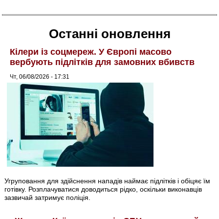
Останні оновлення
Кілери із соцмереж. У Європі масово
вербують підлітків для замовних вбивств
Чт, 06/08/2026 - 17:31
Угруповання для здійснення нападів наймає підлітків і обіцяє їм
готівку. Розплачуватися доводиться рідко, оскільки виконавців
зазвичай затримує поліція.