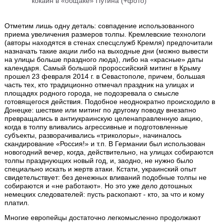
кокаин в «общаке» Путина (+фото)
Отметим лишь одну деталь: совпадение использованного
приема увеличения размеров толпы. Кремлевские технологи
(авторы находятся в стенах спесцслужб Кремля) предпочитали
назначать такие акции либо на выходные дни (можно вывести
на улицы больше праздного люда), либо на «красные» даты
календаря. Самый большой пророссийский митинг в Крыму
прошел 23 февраля 2014 г. в Севастополе, причем, большая
часть тех, кто традиционно отмечал праздник на улицах и
площадях родного города, не подозревала о смысле
готовящегося действия. Подобное неоднократно происходило в
Донецке: шествие или митинг по другому поводу внезапно
превращались в антиукраинскую целенаправленную акцию,
когда в толпу вливались агрессивные и подготовленные
субъекты, разворачивались «триколоры», начиналось
скандирование «Россия!» и т.п. В Германии был использован
новогодний вечер, когда, действительно, на улицах собираются
толпы празднующих новый год, и, заодно, не нужно было
специально искать и жертв атаки. Кстати, украинский опыт
свидетельствует: без денежных вливаний подобные толпы не
собираются и «не работают». Но это уже дело дотошных
немецких следователей: пусть раскопают - кто, за что и кому
платил.
Многие европейцы достаточно легкомысленно продолжают