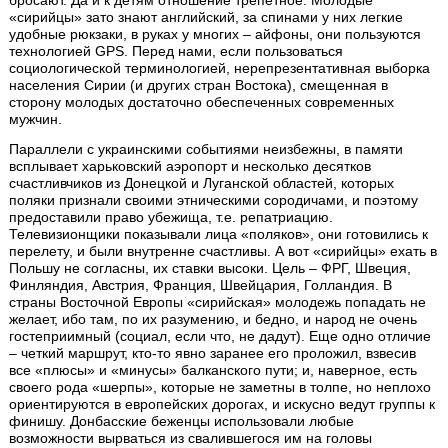
бросают. Да и к детям отношение трепетное. Молодые
«сирийцы» зато знают английский, за спинами у них легкие
удобные рюкзаки, в руках у многих – айфоны, они пользуются
технологией GPS. Перед нами, если пользоваться
социологической терминологией, нерепрезентативная выборка
населения Сирии (и других стран Востока), смещенная в
сторону молодых достаточно обеспеченных современных
мужчин.
Параллели с украинскими событиями неизбежны, в памяти
всплывает харьковский аэропорт и несколько десятков
счастливчиков из Донецкой и Луганской областей, которых
поляки признали своими этническими сородичами, и поэтому
предоставили право убежища, т.е. репатриацию.
Телевизионщики показывали лица «поляков», они готовились к
перелету, и были внутренне счастливы. А вот «сирийцы» ехать в
Польшу не согласны, их ставки высоки. Цель – ФРГ, Швеция,
Финляндия, Австрия, Франция, Швейцария, Голландия. В
страны Восточной Европы «сирийская» молодежь попадать не
желает, ибо там, по их разумению, и бедно, и народ не очень
гостеприимный (социал, если что, не дадут). Еще одно отличие
– четкий маршрут, кто-то явно заранее его проложил, взвесив
все «плюсы» и «минусы» балканского пути; и, наверное, есть
своего рода «шерпы», которые не заметны в толпе, но неплохо
ориентируются в европейских дорогах, и искусно ведут группы к
финишу. Донбасские беженцы использовали любые
возможности вырваться из свалившегося им на головы