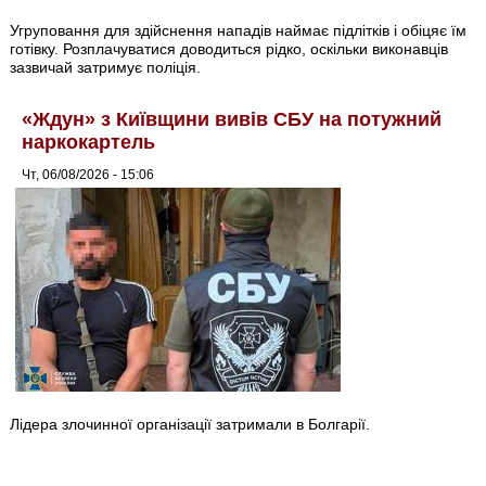
Угруповання для здійснення нападів наймає підлітків і обіцяє їм
готівку. Розплачуватися доводиться рідко, оскільки виконавців
зазвичай затримує поліція.
«Ждун» з Київщини вивів СБУ на потужний
наркокартель
Чт, 06/08/2026 - 15:06
Лідера злочинної організації затримали в Болгарії.