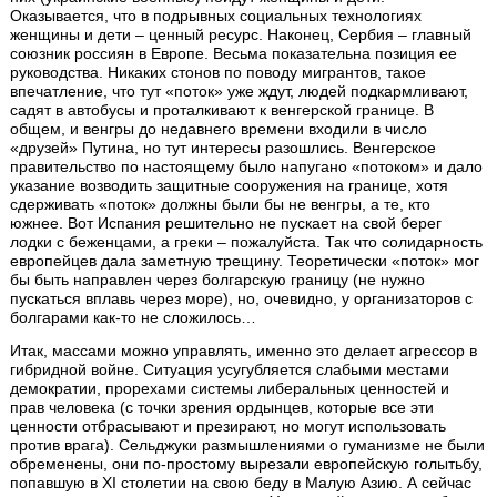
Оказывается, что в подрывных социальных технологиях
женщины и дети – ценный ресурс. Наконец, Сербия – главный
союзник россиян в Европе. Весьма показательна позиция ее
руководства. Никаких стонов по поводу мигрантов, такое
впечатление, что тут «поток» уже ждут, людей подкармливают,
садят в автобусы и проталкивают к венгерской границе. В
общем, и венгры до недавнего времени входили в число
«друзей» Путина, но тут интересы разошлись. Венгерское
правительство по настоящему было напугано «потоком» и дало
указание возводить защитные сооружения на границе, хотя
сдерживать «поток» должны были бы не венгры, а те, кто
южнее. Вот Испания решительно не пускает на свой берег
лодки с беженцами, а греки – пожалуйста. Так что солидарность
европейцев дала заметную трещину. Теоретически «поток» мог
бы быть направлен через болгарскую границу (не нужно
пускаться вплавь через море), но, очевидно, у организаторов с
болгарами как-то не сложилось…
Итак, массами можно управлять, именно это делает агрессор в
гибридной войне. Ситуация усугубляется слабыми местами
демократии, прорехами системы либеральных ценностей и
прав человека (с точки зрения ордынцев, которые все эти
ценности отбрасывают и презирают, но могут использовать
против врага). Сельджуки размышлениями о гуманизме не были
обременены, они по-простому вырезали европейскую голытьбу,
попавшую в ХI столетии на свою беду в Малую Азию. А сейчас