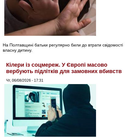
На Полтавщині батьки регулярно били до втрати свідомості
власну дитину.
Кілери із соцмереж. У Європі масово
вербують підлітків для замовних вбивств
Чт, 06/08/2026 - 17:31