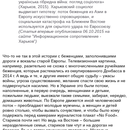
українська гібридна війна: погляд соціолога»
(Харьков, 2015). Харьковский социолог
выдвигает гипотезу: поток беженцев из Азии в
Европу искусственно спровоцирован, и
социальная катастрофа на Ближнем Востоке
используется для скрытого удара по Евросоюзу.
(Статья впервые опубликована 06.10.2015 на
сайте
"Информационное сопротивление -
Харьков"
)
Что-то не так в этой истории с беженцами, заполонившими
дороги и вокзалы старой Европы. Телевизионная картинка,
например, разительно не схожа с многочисленными ручейками
беженцев, которые растекались из оккупированного Донбасса в
2014 г. А ведь и те, и другие имеют общую судьбу – ужасы
войны, угроза существованию, желание спасти свою жизнь и не
подвергнуться насилию. Но в Украине это были потоки,
наполненные, в первую очередь, женщинами и детьми,
пожилыми людьми; выезжали также семьями, забирая, нередко,
домашних животных. По Европе движется иной человеческий
поток – преобладают молодые мужчины, а женщин и детей
ровно столько, чтобы вызвать сочувствие, и чтобы было кому
подержать перед камерами журналистов плакат «No Food».
Стариков почти нет. Но ведь на Востоке – большие
неразделенные семьи, стариков там чтут и на дорогах не