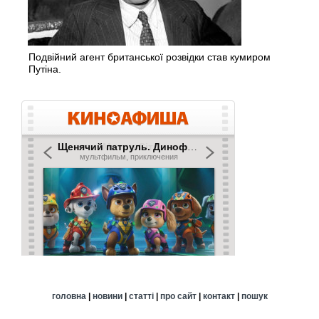
Подвійний агент британської розвідки став кумиром
Путіна.
головна
|
новини
|
статті
|
про сайт
|
контакт
|
пошук