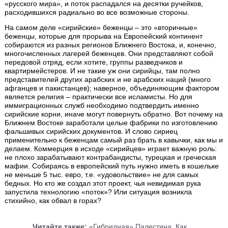
«русского мира», и поток распадался на десятки ручейков,
расходившихся радиально во все возможные стороны.
На самом деле «сирийские» беженцы – это «вторичные»
беженцы, которые для прорыва на Европейский континент
собираются из разных регионов Ближнего Востока, и, конечно,
многочисленных лагерей беженцев. Они представляют собой
передовой отряд, если хотите, группы разведчиков и
квартирмейстеров. И не такие уж они сирийцы, там полно
представителей других арабских и не арабских наций (много
афганцев и пакистанцев); наверное, объединяющим фактором
является религия – практически все исламисты. Но для
иммиграционных служб необходимо подтвердить именно
сирийские корни, иначе могут повернуть обратно. Вот почему на
Ближнем Востоке заработали целые фабрики по изготовлению
фальшивых сирийских документов. И слово сириец
применительно к беженцам самый раз брать в кавычки, как мы и
делаем. Коммерция в исходе «сирийцев» играет важную роль:
не плохо зарабатывают контрабандисты, турецкая и греческая
мафии. Собираясь в европейский путь нужно иметь в кошельке
не меньше 5 тыс. евро, т.е. «удовольствие» не для самых
бедных. Но кто же создал этот проект, чья невидимая рука
запустила технологию «поток»? Или ситуация возникла
стихийно, как обвал в горах?
Читайте также:
«Гибридная» Палестина. Как