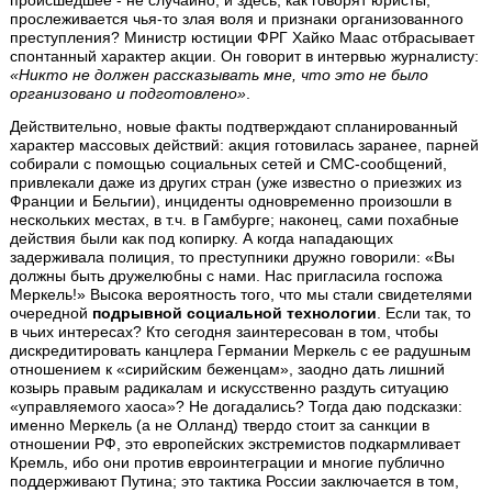
происшедшее - не случайно, и здесь, как говорят юристы,
прослеживается чья-то злая воля и признаки организованного
преступления? Министр юстиции ФРГ Хайко Маас отбрасывает
спонтанный характер акции. Он говорит в интервью журналисту:
«Никто не должен рассказывать мне, что это не было
организовано и подготовлено»
.
Действительно, новые факты подтверждают спланированный
характер массовых действий: акция готовилась заранее, парней
собирали с помощью социальных сетей и СМС-сообщений,
привлекали даже из других стран (уже известно о приезжих из
Франции и Бельгии), инциденты одновременно произошли в
нескольких местах, в т.ч. в Гамбурге; наконец, сами похабные
действия были как под копирку. А когда нападающих
задерживала полиция, то преступники дружно говорили: «Вы
должны быть дружелюбны с нами. Нас пригласила госпожа
Меркель!» Высока вероятность того, что мы стали свидетелями
очередной
подрывной социальной технологии
. Если так, то
в чьих интересах? Кто сегодня заинтересован в том, чтобы
дискредитировать канцлера Германии Меркель с ее радушным
отношением к «сирийским беженцам», заодно дать лишний
козырь правым радикалам и искусственно раздуть ситуацию
«управляемого хаоса»? Не догадались? Тогда даю подсказки:
именно Меркель (а не Олланд) твердо стоит за санкции в
отношении РФ, это европейских экстремистов подкармливает
Кремль, ибо они против евроинтеграции и многие публично
поддерживают Путина; это тактика России заключается в том,