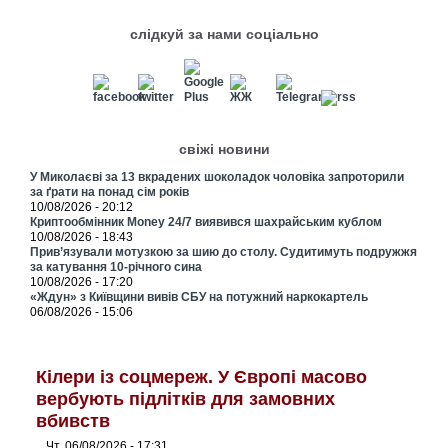
слідкуй за нами соціально
свіжі новини
У Миколаєві за 13 вкрадених шоколадок чоловіка запроторили
за ґрати на понад сім років
10/08/2026 - 20:12
Криптообмінник Money 24/7 виявився шахрайським кублом
10/08/2026 - 18:43
Прив’язували мотузкою за шию до столу. Судитимуть подружжя
за катування 10-річного сина
10/08/2026 - 17:20
«Ждун» з Київщини вивів СБУ на потужний наркокартель
06/08/2026 - 15:06
Кілери із соцмереж. У Європі масово
вербують підлітків для замовних
вбивств
Чт, 06/08/2026 - 17:31