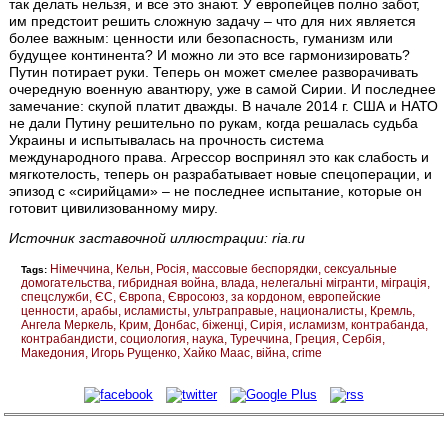
так делать нельзя, и все это знают. У европейцев полно забот,
им предстоит решить сложную задачу – что для них является
более важным: ценности или безопасность, гуманизм или
будущее континента? И можно ли это все гармонизировать?
Путин потирает руки. Теперь он может смелее разворачивать
очередную военную авантюру, уже в самой Сирии. И последнее
замечание: скупой платит дважды. В начале 2014 г. США и НАТО
не дали Путину решительно по рукам, когда решалась судьба
Украины и испытывалась на прочность система
международного права. Агрессор воспринял это как слабость и
мягкотелость, теперь он разрабатывает новые спецоперации, и
эпизод с «сирийцами» – не последнее испытание, которые он
готовит цивилизованному миру.
Источник заставочной иллюстрации: ria.ru
Німеччина
Кельн
Росія
массовые беспорядки
сексуальные
Tags:
домогательства
гибридная война
влада
нелегальні мігранти
міграція
спецслужби
ЄС
Європа
Євросоюз
за кордоном
европейские
ценности
арабы
исламисты
ультраправые
националисты
Кремль
Ангела Меркель
Крим
Донбас
біженці
Сирія
исламизм
контрабанда
контрабандисти
социология
наука
Туреччина
Греция
Сербія
Македония
Игорь Рущенко
Хайко Маас
війна
crime