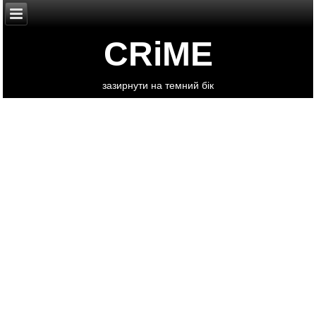
CRiME
зазирнути на темний бік