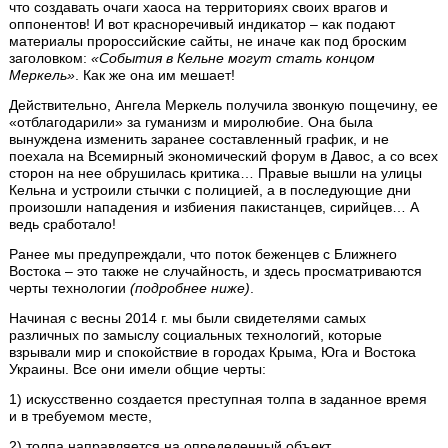
что создавать очаги хаоса на территориях своих врагов и
оппонентов! И вот красноречивый индикатор – как подают
материалы пророссийские сайты, не иначе как под броским
заголовком:
«События в Кельне могут стать концом
Меркель»
. Как же она им мешает!
Действительно, Ангела Меркель получила звонкую пощечину, ее
«отблагодарили» за гуманизм и миролюбие. Она была
вынуждена изменить заранее составленный график, и не
поехала на Всемирный экономический форум в Давос, а со всех
сторон на нее обрушилась критика… Правые вышли на улицы
Кельна и устроили стычки с полицией, а в последующие дни
произошли нападения и избиения пакистанцев, сирийцев… А
ведь сработало!
Ранее мы предупреждали, что поток беженцев с Ближнего
Востока – это также не случайность, и здесь просматриваются
черты технологии
(подробнее ниже)
.
Начиная с весны 2014 г. мы были свидетелями самых
различных по замыслу социальных технологий, которые
взрывали мир и спокойствие в городах Крыма, Юга и Востока
Украины. Все они имели общие черты:
1) искусственно создается преступная толпа в заданное время
и в требуемом месте,
2) толпа направляется на определенный объект,