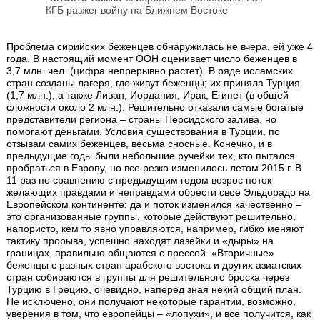
КГБ разжег войну на Ближнем Востоке
Проблема сирийских беженцев обнаружилась не вчера, ей уже 4
года. В настоящий момент ООН оценивает число беженцев в
3,7 млн. чел. (цифра непрерывно растет). В ряде исламских
стран созданы лагеря, где живут беженцы; их приняла Турция
(1,7 млн.), а также Ливан, Иордания, Ирак, Египет (в общей
сложности около 2 млн.). Решительно отказали самые богатые
представители региона – страны Персидского залива, но
помогают деньгами. Условия существования в Турции, по
отзывам самих беженцев, весьма сносные. Конечно, и в
предыдущие годы были небольшие ручейки тех, кто пытался
пробраться в Европу, но все резко изменилось летом 2015 г. В
11 раз по сравнению с предыдущим годом возрос поток
желающих правдами и неправдами обрести свое Эльдорадо на
Европейском континенте; да и поток изменился качественно –
это организованные группы, которые действуют решительно,
напористо, кем то явно управляются, например, гибко меняют
тактику прорыва, успешно находят лазейки и «дыры» на
границах, правильно общаются с прессой. «Вторичные»
беженцы с разных стран арабского востока и других азиатских
стран собираются в группы для решительного броска через
Турцию в Грецию, очевидно, наперед зная некий общий план.
Не исключено, они получают некоторые гарантии, возможно,
уверения в том, что европейцы – «лопухи», и все получится, как