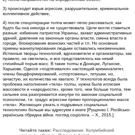
3) происходит взрыв агрессии, разрушительное, криминальное
коллективное действие,
4) после спецоперации толпа может легко рассеваться, как
будто бы она никогда и не существовала. Цели могли ставиться
разные: избиение патриотов Украины, захват административных
зданий, давление на законные органы власти, смена власти в
городе, блокирование воинских частей и т.п. Но основные
приемы манипулирования людьми оставались неизменными.
Истинные творцы технологий, вдохновители и организаторы, как
правило, не светились, и все представлялось как некий
стихийный порыв масс. В такие толпы в Донецке, Луганске,
Харькове, Одессе «подтягивался» настоящий криминалитет,
члены бандформирований, «спортсмены», титушки, но,
зачастую, их количества не хватало. У технологов всегда была
проблема наполнения «тела» толпы, нужна была иллюзия
массовости и «народности», кроме того, чем больше толпа, тем
сильнее она разогревается изнутри по законам социальной
психологии, т.е. градус агрессии прямо пропорционален массе
«тела». Желающих узнать о подрывных социальных
технологиях больше мы адресуем к книге [Рущенко І. Російсько-
українська гібридна війна: погляд соціолога. – Х., 2015.].
Читайте также:
Расследование. Колумбийский