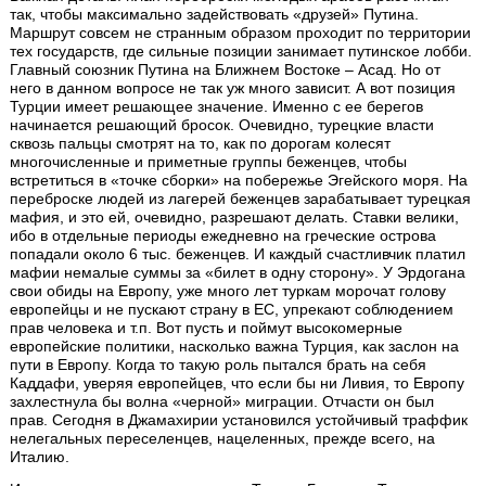
так, чтобы максимально задействовать «друзей» Путина.
Маршрут совсем не странным образом проходит по территории
тех государств, где сильные позиции занимает путинское лобби.
Главный союзник Путина на Ближнем Востоке – Асад. Но от
него в данном вопросе не так уж много зависит. А вот позиция
Турции имеет решающее значение. Именно с ее берегов
начинается решающий бросок. Очевидно, турецкие власти
сквозь пальцы смотрят на то, как по дорогам колесят
многочисленные и приметные группы беженцев, чтобы
встретиться в «точке сборки» на побережье Эгейского моря. На
переброске людей из лагерей беженцев зарабатывает турецкая
мафия, и это ей, очевидно, разрешают делать. Ставки велики,
ибо в отдельные периоды ежедневно на греческие острова
попадали около 6 тыс. беженцев. И каждый счастливчик платил
мафии немалые суммы за «билет в одну сторону». У Эрдогана
свои обиды на Европу, уже много лет туркам морочат голову
европейцы и не пускают страну в ЕС, упрекают соблюдением
прав человека и т.п. Вот пусть и поймут высокомерные
европейские политики, насколько важна Турция, как заслон на
пути в Европу. Когда то такую роль пытался брать на себя
Каддафи, уверяя европейцев, что если бы ни Ливия, то Европу
захлестнула бы волна «черной» миграции. Отчасти он был
прав. Сегодня в Джамахирии установился устойчивый траффик
нелегальных переселенцев, нацеленных, прежде всего, на
Италию.