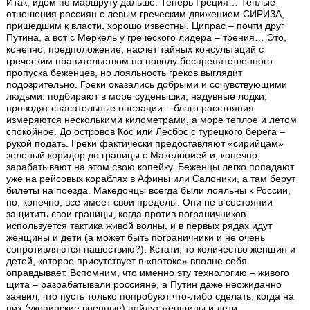
Итак, идем по маршруту дальше. Теперь Греция… Теплые
отношения россиян с левым греческим движением СИРИЗА,
пришедшим к власти, хорошо известны. Ципрас – почти друг
Путина, а вот с Меркель у греческого лидера – трения… Это,
конечно, предположение, насчет тайных консультаций с
греческим правительством по поводу беспрепятственного
пропуска беженцев, но лояльность греков выглядит
подозрительно. Греки оказались добрыми и сочувствующими
людьми: подбирают в море суденышки, надувные лодки,
проводят спасательные операции – благо расстояния
измеряются несколькими километрами, а море теплое и летом
спокойное. До островов Кос или Лесбос с турецкого берега –
рукой подать. Греки фактически предоставляют «сирийцам»
зеленый коридор до границы с Македонией и, конечно,
зарабатывают на этом свою копейку. Беженцы легко попадают
уже на рейсовых кораблях в Афины или Салоники, а там берут
билеты на поезда. Македонцы всегда были лояльны к России,
но, конечно, все имеет свои пределы. Они не в состоянии
защитить свои границы, когда против пограничников
используется тактика живой волны, и в первых рядах идут
женщины и дети (а может быть пограничники и не очень
сопротивляются нашествию?). Кстати, то количество женщин и
детей, которое присутствует в «потоке» вполне себя
оправдывает. Вспомним, что именно эту технологию – живого
щита – разрабатывали россияне, а Путин даже неожиданно
заявил, что пусть только попробуют что-либо сделать, когда на
них (украинские военные) пойдут женщины и дети.