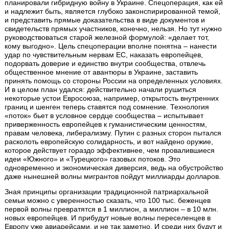
планировали гибридную войну в Украине. Спецоперация, как ей
и надлежит быть, является глубоко законспирированной темой,
и представить прямые доказательства в виде документов и
свидетельств прямых участников, конечно, нельзя. Но тут нужно
руководствоваться старой железной формулой: «делает тот,
кому выгодно». Цель спецоперации вполне понятна – нанести
удар по чувствительным нервам ЕС, наказать европейцев,
подорвать доверие и единство внутри сообщества, отвлечь
общественное мнение от авантюры в Украине, заставить
принять помощь со стороны России на определенных условиях.
И в целом план удался: действительно начали рушиться
некоторые устои Евросоюза, например, открытость внутренних
границ и шенген теперь ставятся под сомнение. Технология
«поток» бьет в условное сердце сообщества – испытывает
приверженность европейцев к гуманистическим ценностям,
правам человека, либерализму. Путин с разных сторон пытался
расколоть европейскую солидарность, и вот найдено оружие,
которое действует гораздо эффективнее, чем провалившиеся
идеи «Южного» и «Турецкого» газовых потоков. Это
одновременно и экономическая диверсия, ведь на обустройство
даже нынешней волны мигрантов пойдут миллиарды долларов.
Зная принципы организации традиционной патриархальной
семьи можно с уверенностью сказать, что 100 тыс. беженцев
первой волны превратятся в 1 миллион, а миллион – в 10 млн.
новых европейцев. И прибудут новые волны переселенцев в
Европу уже авиарейсами, и не так заметно. И среди них будут и