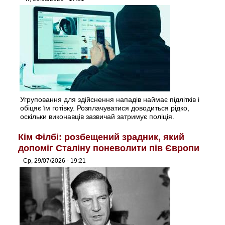
Угруповання для здійснення нападів наймає підлітків і
обіцяє їм готівку. Розплачуватися доводиться рідко,
оскільки виконавців зазвичай затримує поліція.
Кім Філбі: розбещений зрадник, який
допоміг Сталіну поневолити пів Європи
Ср, 29/07/2026 - 19:21