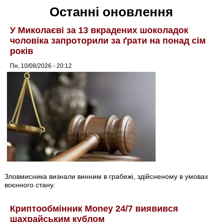
Останні оновлення
У Миколаєві за 13 вкрадених шоколадок
чоловіка запроторили за ґрати на понад сім
років
Пн, 10/08/2026 - 20:12
Зловмисника визнали винним в грабежі, здійсненому в умовах
воєнного стану.
Криптообмінник Money 24/7 виявився
шахрайським кублом