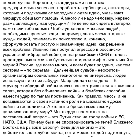
нельзя лучше. Вероятно, с кандидатами в «поток»
предварительно успевают поработать вербовщики, агитаторы,
которые и подсказывают молодым людям идею, указывают
маршрут, обещают помощь. А много ли надо человеку, нервно
размышляющему над будущим? Не вечно же сидеть в лагерях,
даже если тебя кормят. Чтобы управлять массами людей,
необходимы простые вещи: например, знать элементарные
нужды людей, понимать их психологию и, конечно,
сформулировать простую и заманчивую идею, как решение
всех проблем. Именно так поступил агрессор в российско-
украинской гибридной войне, когда российские СМИ в головы
простодушных земляков буквально втирали миф о счастливой и
мирной России, где всего много, и всем будет роздано, как тем
сестрам – «по серьгам». Дальнейшая судьба «неофитов»
организаторам социальных технологий не интересна, людей
используют, и о них забудут. Мавр сделал свое дело… В
структуре гибридной войны массы рассматриваются как «мягкая
сила», которая без объявления войны и бомбежек способна
нанести удар по тылам противника. Как правило, массы и не
догадываются о своей истинной роли на шахматной доске
войны и геополитики. А кто ныне бросил вызов всему
цивилизованному миру? Мы твердо знаем ответ на
поставленный вопрос – это Путин стал на тропу войны с ЕС,
НАТО, США. Почему бы и не спровоцировать жителей Ближнего
Востока на рывок в Европу? Ведь для многих – это
действительно голубая мечта, вот и можно людей подтолкнуть,