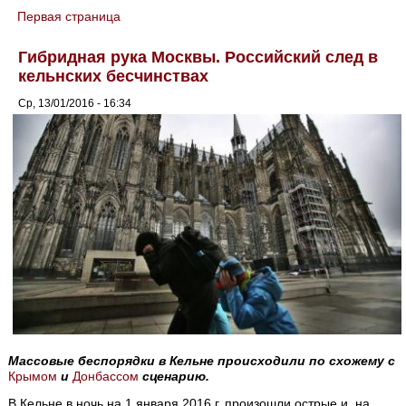
Первая страница
You are here
Гибридная рука Москвы. Российский след в
кельнских бесчинствах
Ср, 13/01/2016 - 16:34
Массовые беспорядки в Кельне происходили по схожему с
Крымом
и
Донбассом
сценарию.
В Кельне в ночь на 1 января 2016 г. произошли острые и, на