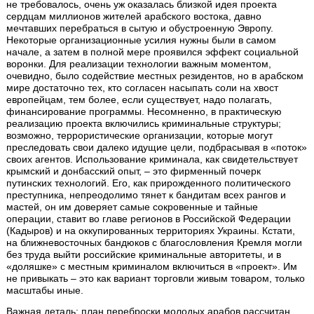
не требовалось, очень уж оказалась близкой идея проекта
сердцам миллионов жителей арабского востока, давно
мечтавших перебраться в сытую и обустроенную Эвропу.
Некоторые организационные усилия нужны были в самом
начале, а затем в полной мере проявился эффект социальной
воронки. Для реализации технологии важным моментом,
очевидно, было содействие местных резидентов, но в арабском
мире достаточно тех, кто согласен насыпать соли на хвост
европейцам, тем более, если существует, надо полагать,
финансирование программы. Несомненно, в практическую
реализацию проекта включились криминальные структуры;
возможно, террористические организации, которые могут
преследовать свои далеко идущие цели, подбрасывая в «поток»
своих агентов. Использование криминала, как свидетельствует
крымский и донбасский опыт, – это фирменный почерк
путинских технологий. Его, как прирожденного политического
преступника, непреодолимо тянет к бандитам всех рангов и
мастей, он им доверяет самые сокровенные и тайные
операции, ставит во главе регионов в Российской Федерации
(Кадыров) и на оккупированных территориях Украины. Кстати,
на ближневосточных бандюков с благословления Кремля могли
без труда выйти российские криминальные авторитеты, и в
«доляшке» с местным криминалом включиться в «проект». Им
не привыкать – это как вариант торговли живым товаром, только
масштабы иные.
Важная деталь: план переброски молодых арабов рассчитан