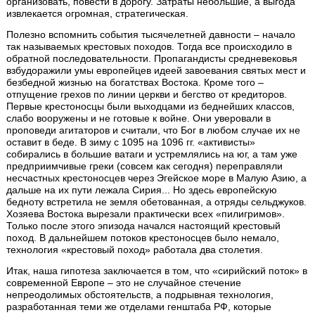
организовать, повести в дорогу. Затраты небольшие, а выгода
извлекается огромная, стратегическая.
Полезно вспомнить события тысячелетней давности – начало
так называемых крестовых походов. Тогда все происходило в
обратной последовательности. Пропагандисты средневековья
взбудоражили умы европейцев идеей завоевания святых мест и
безбедной жизнью на богатствах Востока. Кроме того –
отпущение грехов по линии церкви и бегство от кредиторов.
Первые крестоносцы были выходцами из беднейших классов,
слабо вооружены и не готовые к войне. Они уверовали в
проповеди агитаторов и считали, что Бог в любом случае их не
оставит в беде. В зиму с 1095 на 1096 гг. «активисты»
собирались в большие ватаги и устремлялись на юг, а там уже
предприимчивые греки (совсем как сегодня) переправляли
несчастных крестоносцев через Эгейское море в Малую Азию, а
дальше на их пути лежала Сирия... Но здесь европейскую
бедноту встретила не земля обетованная, а отряды сельджуков.
Хозяева Востока вырезали практически всех «пилигримов».
Только после этого эпизода начался настоящий крестовый
поход. В дальнейшем потоков крестоносцев было немало,
технология «крестовый поход» работала два столетия.
Итак, наша гипотеза заключается в том, что «сирийский поток» в
современной Европе – это не случайное стечение
непреодолимых обстоятельств, а подрывная технология,
разработанная теми же отделами генштаба РФ, которые