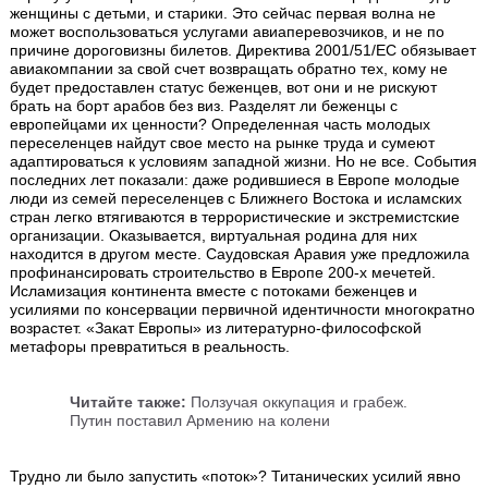
женщины с детьми, и старики. Это сейчас первая волна не
может воспользоваться услугами авиаперевозчиков, и не по
причине дороговизны билетов. Директива 2001/51/ЕС обязывает
авиакомпании за свой счет возвращать обратно тех, кому не
будет предоставлен статус беженцев, вот они и не рискуют
брать на борт арабов без виз. Разделят ли беженцы с
европейцами их ценности? Определенная часть молодых
переселенцев найдут свое место на рынке труда и сумеют
адаптироваться к условиям западной жизни. Но не все. События
последних лет показали: даже родившиеся в Европе молодые
люди из семей переселенцев с Ближнего Востока и исламских
стран легко втягиваются в террористические и экстремистские
организации. Оказывается, виртуальная родина для них
находится в другом месте. Саудовская Аравия уже предложила
профинансировать строительство в Европе 200-х мечетей.
Исламизация континента вместе с потоками беженцев и
усилиями по консервации первичной идентичности многократно
возрастет. «Закат Европы» из литературно-философской
метафоры превратиться в реальность.
Читайте также:
Ползучая оккупация и грабеж.
Путин поставил Армению на колени
Трудно ли было запустить «поток»? Титанических усилий явно