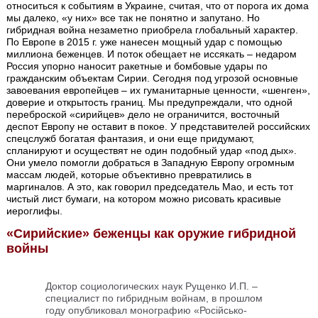
относиться к событиям в Украине, считая, что от порога их дома
мы далеко, «у них» все так не понятно и запутано. Но
гибридная война незаметно приобрела глобальный характер.
По Европе в 2015 г. уже нанесен мощный удар с помощью
миллиона беженцев. И поток обещает не иссякать – недаром
Россия упорно наносит ракетные и бомбовые удары по
гражданским объектам Сирии. Сегодня под угрозой основные
завоевания европейцев – их гуманитарные ценности, «шенген»,
доверие и открытость границ. Мы предупреждали, что одной
переброской «сирийцев» дело не ограничится, восточный
деспот Европу не оставит в покое. У представителей российских
спецслужб богатая фантазия, и они еще придумают,
спланируют и осуществят не один подобный удар «под дых».
Они умело помогли добраться в Западную Европу огромным
массам людей, которые объективно превратились в
маргиналов. А это, как говорил председатель Мао, и есть тот
чистый лист бумаги, на котором можно рисовать красивые
иероглифы.
«Сирийские» беженцы как оружие гибридной
войны
Доктор социологических наук Рущенко И.П. –
специалист по гибридным войнам, в прошлом
году опубликовал монографию «Російсько-