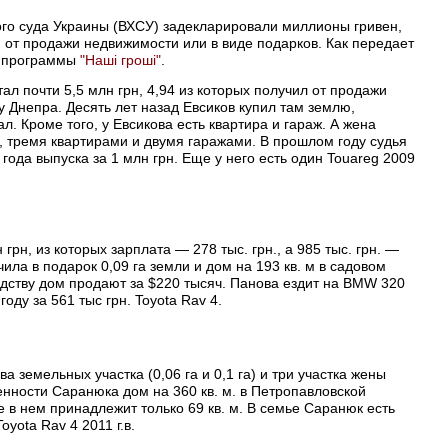
ого суда Украины (ВХСУ) задекларировали миллионы гривен,
и от продажи недвижимости или в виде подарков. Как передает
те программы
"Нашi грошi"
.
ал почти 5,5 млн грн, 4,94 из которых получил от продажи
 Днепра. Десять лет назад Евсиков купил там землю,
ал. Кроме того, у Евсикова есть квартира и гараж. А жена
м, тремя квартирами и двумя гаражами. В прошлом году судья
года выпуска за 1 млн грн. Еще у него есть один Touareg 2009
рн, из которых зарплата — 278 тыс. грн., а 985 тыс. грн. —
ила в подарок 0,09 га земли и дом на 193 кв. м в садовом
едству дом продают за $220 тысяч. Панова ездит на BMW 320
оду за 561 тыс грн. Toyota Rav 4.
 земельных участка (0,06 га и 0,1 га) и три участка жены
ственности Саранюка дом на 360 кв. м. в Петропавловской
 в нем принадлежит только 69 кв. м. В семье Саранюк есть
oyota Rav 4 2011 г.в.