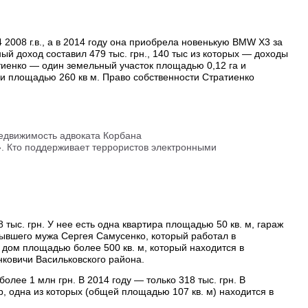
2008 г.в., а в 2014 году она приобрела новенькую BMW X3 за
ный доход составил 479 тыс. грн., 140 тыс из которых — доходы
тиенко — один земельный участок площадью 0,12 га и
ьи площадью 260 кв м. Право собственности Стратиенко
едвижимость адвоката Корбана
. Кто поддерживает террористов электронными
тыс. грн. У нее есть одна квартира площадью 50 кв. м, гараж
е бывшего мужа Сергея Самусенко, который работал в
ь дом площадью более 500 кв. м, который находится в
нковичи Васильковского района.
олее 1 млн грн. В 2014 году — только 318 тыс. грн. В
р, одна из которых (общей площадью 107 кв. м) находится в