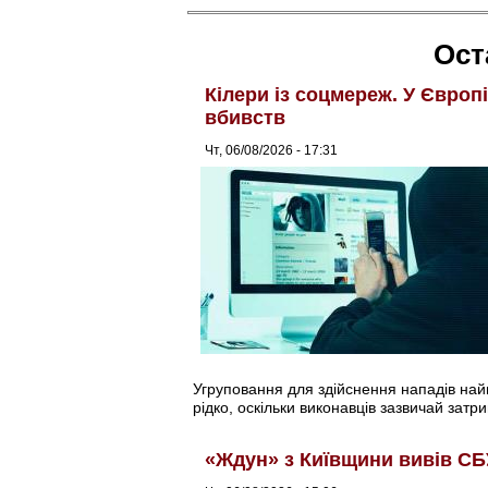
Ост
Кілери із соцмереж. У Європ
вбивств
Чт, 06/08/2026 - 17:31
Угруповання для здійснення нападів найма
рідко, оскільки виконавців зазвичай затри
«Ждун» з Київщини вивів СБ