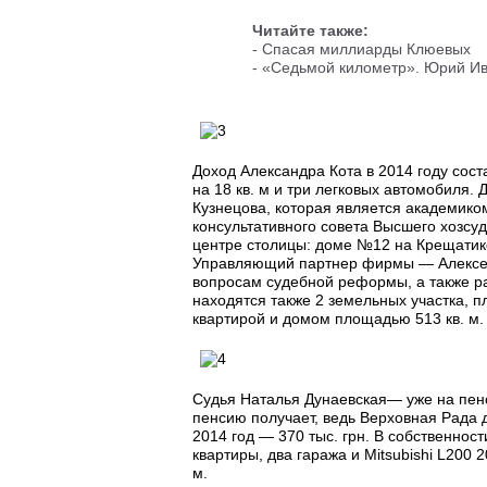
Читайте также:
-
Спасая миллиарды Клюевых
-
«Седьмой километр». Юрий Ив
Доход Александра Кота в 2014 году соста
на 18 кв. м и три легковых автомобиля.
Кузнецова, которая является академико
консультативного совета Высшего хозсуд
центре столицы: доме №12 на Крещатик
Управляющий партнер фирмы — Алексей К
вопросам судебной реформы, а также ра
находятся также 2 земельных участка, п
квартирой и домом площадью 513 кв. м.
Судья Наталья Дунаевская— уже на пенси
пенсию получает, ведь Верховная Рада д
2014 год — 370 тыс. грн. В собственности
квартиры, два гаража и Mitsubishi L200 
м.