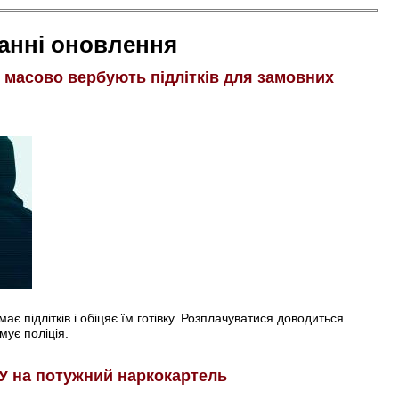
анні оновлення
і масово вербують підлітків для замовних
є підлітків і обіцяє їм готівку. Розплачуватися доводиться
мує поліція.
У на потужний наркокартель