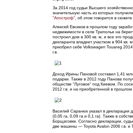
За 2014 год судьи Высшего хозяйственн
значительную часть из которых получил
"Апостроф"
, об этом говорится в сюже
Алексей Евсиков в прошлом году заработ
недвижимости в селе Триполье на берегу
построил дом в 300 кв. м, и все это прод
декларанта владеет участком в 904 кв. 
приобрел себе Volkswagen Touareg 2014 
г.в.
Доход Ирины Пановой составил 1,41 млн г
подарки. Также в 2012 году Панова получ
обществе "Луговое" под Киевом. По сос
2012 г.в. и на приобретенной в прошлом г
Василий Саранюк указал в декларации два
(0,05 га, 0,09 га и 0,1 га). Также в соб
Борщаговке. Согласно декларации, судье
две машины — Toyota Avalon 2006 г.в. и T