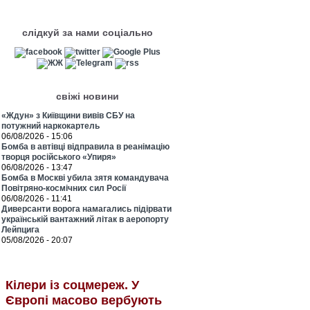
слідкуй за нами соціально
свіжі новини
«Ждун» з Київщини вивів СБУ на
потужний наркокартель
06/08/2026 - 15:06
Бомба в автівці відправила в реанімацію
творця російського «Упиря»
06/08/2026 - 13:47
Бомба в Москві убила зятя командувача
Повітряно-космічних сил Росії
06/08/2026 - 11:41
Диверсанти ворога намагались підірвати
українській вантажний літак в аеропорту
Лейпцига
05/08/2026 - 20:07
Кілери із соцмереж. У
Європі масово вербують