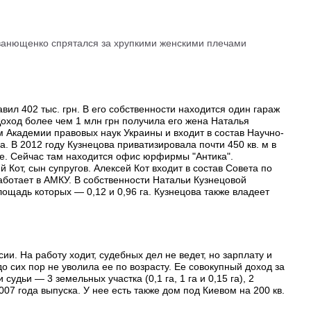
анющенко спрятался за хрупкими женскими плечами
вил 402 тыс. грн. В его собственности находится один гараж
 Доход более чем 1 млн грн получила его жена Наталья
м Академии правовых наук Украины и входит в состав Научно-
а. В 2012 году Кузнецова приватизировала почти 450 кв. м в
е. Сейчас там находится офис юрфирмы "Антика".
от, сын супругов. Алексей Кот входит в состав Совета по
ботает в АМКУ. В собственности Натальи Кузнецовой
лощадь которых — 0,12 и 0,96 га. Кузнецова также владеет
и. На работу ходит, судебных дел не ведет, но зарплату и
о сих пор не уволила ее по возрасту. Ее совокупный доход за
 судьи — 3 земельных участка (0,1 га, 1 га и 0,15 га), 2
2007 года выпуска. У нее есть также дом под Киевом на 200 кв.