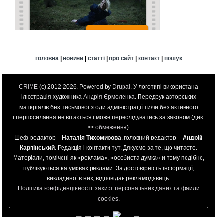
головна
|
новини
|
статті
|
про сайт
|
контакт
|
пошук
CRiME
(c) 2012-2026. Powered by
Drupal
. У логотипі використана
ілюстрація художника
Андрія Єрмоленка
. Передрук авторських
матеріалів без письмової згоди адміністрації ти/чи без активного
гіперпосилання не вітається і може переслідуватись за законом (див.
>>
обмеження
).
Шеф-редактор –
Наталія Тихомирова
, головний редактор –
Андрій
Карпінський
. Редакція і контакти
тут
. Дякуємо за те, що читаєте.
Матеріали, помічені як «реклама», «особиста думка» и тому подібне,
публікуються на умовах реклами. За достовірність інформації,
викладеної в них, відповідає рекламодавець.
Політика конфіденційності, захист персональних даних та файли
cookies
.