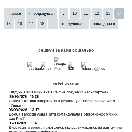
Страницы
« первая
‹ предыдущая
…
10
11
12
13
14
15
16
17
18
…
следующая ›
последняя »
слідкуй за нами соціально
свіжі новини
«Ждун» з Київщини вивів СБУ на потужний наркокартель
06/08/2026 - 15:06
Бомба в автівці відправила в реанімацію творця російського
«Упиря»
06/08/2026 - 13:47
Бомба в Москві убила зятя командувача Повітряно-космічних
сил Росії
06/08/2026 - 11:41
Диверсанти ворога намагались підірвати українській вантажний