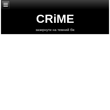
CRiME
зазирнути на темний бік