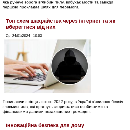
яка руйнує ворога вглибині тилу, вибухає мости та завжди
першою прокладає шлях для перемоги.
Топ схем шахрайства через інтернет та як
вберегтися від них
Ср, 24/01/2024 - 10:03
Починаючи з кінця лютого 2022 року, в Україні з’явилося безліч
зловмисників, які прагнуть скористатися особистими та
фінансовими даними незахищених громадян.
Інноваційна безпека для дому