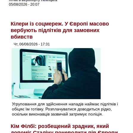
літак в аеропорту Лейпцига
05/08/2026 - 20:07
Кілери із соцмереж. У Європі масово
вербують підлітків для замовних
вбивств
Чт, 06/08/2026 - 17:31
Угруповання для здійснення нападів наймає підлітків і
обіцяє їм готівку. Розплачуватися доводиться рідко,
оскільки виконавців зазвичай затримує поліція.
Кім Філбі: розбещений зрадник, який
допоміг Сталіну поневолити пів Європи