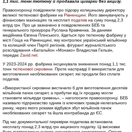
1,1 тис. тонн тютюну й продавала цигарки без акцизу.
Правоохоронці повідомили про підозру колишньому директору
великої тютюнової фабрики на
Рівненщині
. Його звинувачують у
фінансових махінаціях та несплаті
податків
на суму понад 2,3
млрд грн. Про це зазначено в повідомленнях БЕБ та
генерального прокурора Руслана Кравченка. За даними
медійника Євгена Плінського, йдеться про тютюнову фабрику у
місті Гоща на Рівненщині, яку контролює український мільйонер
та колишній член Партії регіонів, фігурант журналістського
розслідування «Батальйон «Монако» Владислав Гельзін,
передає
Zaxid.net
.
У 2023-2024 рр. фабрика інсценувала зникнення понад 1,1 тис.
тонн
тютюнової сировини
. Проте насправді її використали для
виготовлення необлікованих сигарет, які продали без сплати
податків.
«Використаної сировини вистачило б для виготовлення десятків
мільйонів пачок сигарет, а прибутки від їх продажу могли
становити мільярди гривень», – наголосили правоохоронці. БЕБ
називало підприємство одним із ключових гравців нелегального
ринку, через якого роками відбувся збут мільйонів пачок
необлікованих сигарет та йшла контрабанда до ЄС.
Під час документальної перевірки податкова встановила
несплату понад 2,3 млрд грн акцизного податку. Ці висновки
було підтверджено судово-економічною експертизою. Опісля