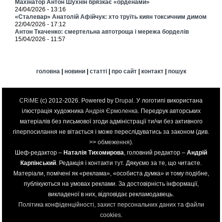
Махінатор Антон Шухнін брязкає «орденами»
24/04/2026 - 13:16
«Сталевар» Анатолій Афійчук: хто труїть киян токсичним димом
22/04/2026 - 17:12
Антон Ткаченко: смертельна автотроща і мережа борделів
15/04/2026 - 11:57
головна
|
новини
|
статті
|
про сайт
|
контакт
|
пошук
CRiME
(c) 2012-2026. Powered by
Drupal
. У логотипі використана
ілюстрація художника
Андрія Єрмоленка
. Передрук авторських
матеріалів без письмової згоди адміністрації ти/чи без активного
гіперпосилання не вітається і може переслідуватись за законом (див.
>>
обмеження
).
Шеф-редактор –
Наталія Тихомирова
, головний редактор –
Андрій
Карпінський
. Редакція і контакти
тут
. Дякуємо за те, що читаєте.
Матеріали, помічені як «реклама», «особиста думка» и тому подібне,
публікуються на умовах реклами. За достовірність інформації,
викладеної в них, відповідає рекламодавець.
Політика конфіденційності, захист персональних даних та файли
cookies
.