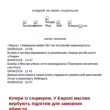
слідкуй за нами соціально
свіжі новини
«Ждун» з Київщини вивів СБУ на потужний наркокартель
06/08/2026 - 15:06
Бомба в автівці відправила в реанімацію творця російського
«Упиря»
06/08/2026 - 13:47
Бомба в Москві убила зятя командувача Повітряно-космічних
сил Росії
06/08/2026 - 11:41
Диверсанти ворога намагались підірвати українській вантажний
літак в аеропорту Лейпцига
05/08/2026 - 20:07
Кілери із соцмереж. У Європі масово
вербують підлітків для замовних
вбивств