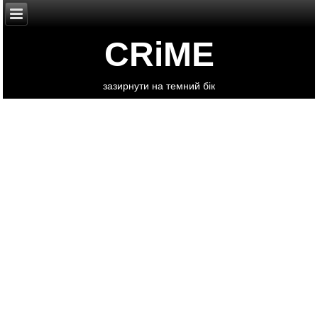
CRiME
зазирнути на темний бік