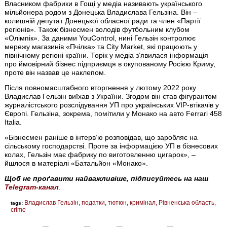
Власником фабрики в Гощі у медіа називають українського
мільйонера родом з Донецька Владислава Гельзіна. Він –
колишній депутат Донецької обласної ради та член «Партії
регіонів». Також бізнесмен володів футбольним клубом
«Олімпік». За даними YouControl, нині Гельзін контролює
мережу магазинів «Пчілка» та City Market, які працюють у
північному регіоні країни. Торік у медіа з’явилася інформація
про ймовірний бізнес підприємця в окупованому Росією Криму,
проте він назвав це наклепом.
Після повномасштабного вторгнення у лютому 2022 року
Владислав Гельзін виїхав з України. Згодом він став фігурантом
журналістського розслідування УП про українських VIP-втікачів у
Європі. Гельзіна, зокрема, помітили у Монако на авто Ferrari 458
Italia.
«Бізнесмен раніше в інтерв’ю розповідав, що заробляє на
сільському господарстві. Проте за інформацією УП в бізнесових
колах, Гельзін має фабрику по виготовленню цигарок», –
йшлося в матеріалі «Батальйон «Монако».
Щоб не проґавити найважливіше, підписуйтесь на наш
Telegram-канал
.
Владислав Гельзін
податки
тютюн
кримінал
Рівненська область
tags:
crime