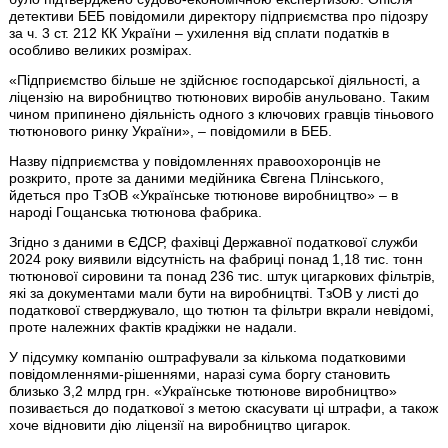
детективи БЕБ повідомили директору підприємства про підозру
за ч. 3 ст. 212 КК України – ухилення від сплати податків в
особливо великих розмірах.
«Підприємство більше не здійснює господарської діяльності, а
ліцензію на виробництво тютюнових виробів анульовано. Таким
чином припинено діяльність одного з ключових гравців тіньового
тютюнового ринку України», – повідомили в БЕБ.
Назву підприємства у повідомленнях правоохоронців не
розкрито, проте за даними медійника Євгена Плінського,
йдеться про ТзОВ «Українське тютюнове виробництво» – в
народі Гощанська тютюнова фабрика.
Згідно з даними в ЄДСР, фахівці Державної податкової служби
2024 року виявили відсутність на фабриці понад 1,18 тис. тонн
тютюнової сировини та понад 236 тис. штук цигаркових фільтрів,
які за документами мали бути на виробництві. ТзОВ у листі до
податкової стверджувало, що тютюн та фільтри вкрали невідомі,
проте належних фактів крадіжки не надали.
У підсумку компанію оштрафували за кількома податковими
повідомленнями-рішеннями, наразі сума боргу становить
близько 3,2 млрд грн. «Українське тютюнове виробництво»
позивається до податкової з метою скасувати ці штрафи, а також
хоче відновити дію ліцензії на виробництво цигарок.