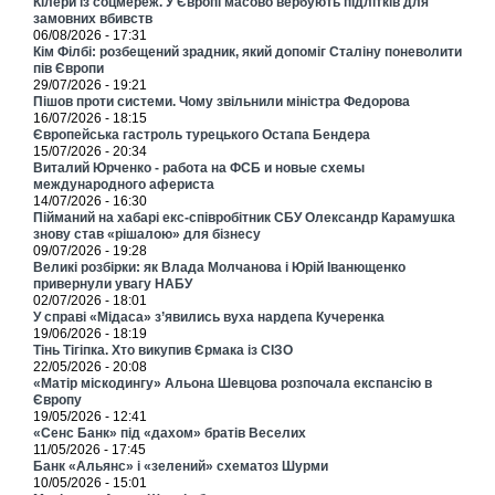
Кілери із соцмереж. У Європі масово вербують підлітків для
замовних вбивств
06/08/2026 - 17:31
Кім Філбі: розбещений зрадник, який допоміг Сталіну поневолити
пів Європи
29/07/2026 - 19:21
Пішов проти системи. Чому звільнили міністра Федорова
16/07/2026 - 18:15
Європейська гастроль турецького Остапа Бендера
15/07/2026 - 20:34
Виталий Юрченко - работа на ФСБ и новые схемы
международного афериста
14/07/2026 - 16:30
Пійманий на хабарі екс-співробітник СБУ Олександр Карамушка
знову став «рішалою» для бізнесу
09/07/2026 - 19:28
Великі розбірки: як Влада Молчанова і Юрій Іванющенко
привернули увагу НАБУ
02/07/2026 - 18:01
У справі «Мідаса» з’явились вуха нардепа Кучеренка
19/06/2026 - 18:19
Тінь Тігіпка. Хто викупив Єрмака із СІЗО
22/05/2026 - 20:08
«Матір міскодингу» Альона Шевцова розпочала експансію в
Європу
19/05/2026 - 12:41
«Сенс Банк» під «дахом» братів Веселих
11/05/2026 - 17:45
Банк «Альянс» і «зелений» схематоз Шурми
10/05/2026 - 15:01