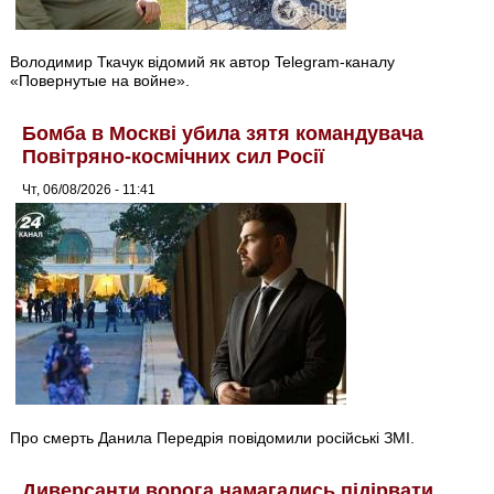
Володимир Ткачук відомий як автор Telegram-каналу
«Повернутые на войне».
Бомба в Москві убила зятя командувача
Повітряно-космічних сил Росії
Чт, 06/08/2026 - 11:41
Про смерть Данила Передрія повідомили російські ЗМІ.
Диверсанти ворога намагались підірвати