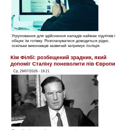
Угруповання для здійснення нападів наймає підлітків і
обіцяє їм готівку. Розплачуватися доводиться рідко,
оскільки виконавців зазвичай затримує поліція.
Кім Філбі: розбещений зрадник, який
допоміг Сталіну поневолити пів Європи
Ср, 29/07/2026 - 19:21