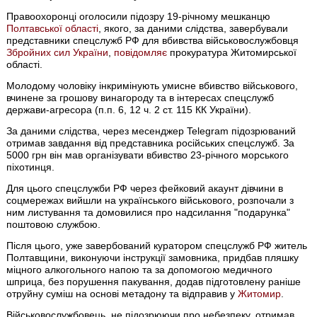
Правоохоронці оголосили підозру 19-річному мешканцю
Полтавської області
, якого, за даними слідства, завербували
представники спецслужб РФ для вбивства військовослужбовця
Збройних сил України
,
повідомляє
прокуратура Житомирської
області.
Молодому чоловіку інкримінують умисне вбивство військового,
вчинене за грошову винагороду та в інтересах спецслужб
держави-агресора (п.п. 6, 12 ч. 2 ст. 115 КК України).
За даними слідства, через месенджер Telegram підозрюваний
отримав завдання від представника російських спецслужб. За
5000 грн він мав організувати вбивство 23-річного морського
піхотинця.
Для цього спецслужби РФ через фейковий акаунт дівчини в
соцмережах вийшли на українського військового, розпочали з
ним листування та домовилися про надсилання "подарунка"
поштовою службою.
Після цього, уже завербований куратором спецслужб РФ житель
Полтавщини, виконуючи інструкції замовника, придбав пляшку
міцного алкогольного напою та за допомогою медичного
шприца, без порушення пакування, додав підготовлену раніше
отруйну суміш на основі метадону та відправив у
Житомир
.
Військовослужбовець, не підозрюючи про небезпеку, отримав