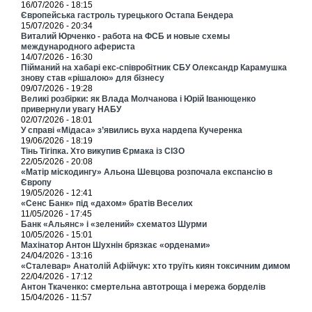
16/07/2026 - 18:15
Європейська гастроль турецького Остапа Бендера
15/07/2026 - 20:34
Виталий Юрченко - работа на ФСБ и новые схемы
международного афериста
14/07/2026 - 16:30
Пійманий на хабарі екс-співробітник СБУ Олександр Карамушка
знову став «рішалою» для бізнесу
09/07/2026 - 19:28
Великі розбірки: як Влада Молчанова і Юрій Іванющенко
привернули увагу НАБУ
02/07/2026 - 18:01
У справі «Мідаса» з’явились вуха нардепа Кучеренка
19/06/2026 - 18:19
Тінь Тігіпка. Хто викупив Єрмака із СІЗО
22/05/2026 - 20:08
«Матір міскодингу» Альона Шевцова розпочала експансію в
Європу
19/05/2026 - 12:41
«Сенс Банк» під «дахом» братів Веселих
11/05/2026 - 17:45
Банк «Альянс» і «зелений» схематоз Шурми
10/05/2026 - 15:01
Махінатор Антон Шухнін брязкає «орденами»
24/04/2026 - 13:16
«Сталевар» Анатолій Афійчук: хто труїть киян токсичним димом
22/04/2026 - 17:12
Антон Ткаченко: смертельна автотроща і мережа борделів
15/04/2026 - 11:57