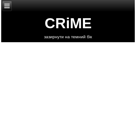
CRiME
зазирнути на темний бік