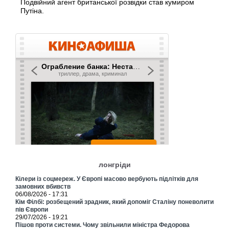
Подвійний агент британської розвідки став кумиром
Путіна.
лонгріди
Кілери із соцмереж. У Європі масово вербують підлітків для
замовних вбивств
06/08/2026 - 17:31
Кім Філбі: розбещений зрадник, який допоміг Сталіну поневолити
пів Європи
29/07/2026 - 19:21
Пішов проти системи. Чому звільнили міністра Федорова