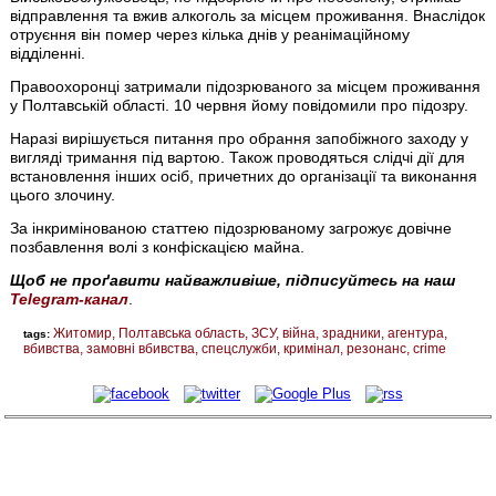
відправлення та вжив алкоголь за місцем проживання. Внаслідок
отруєння він помер через кілька днів у реанімаційному
відділенні.
Правоохоронці затримали підозрюваного за місцем проживання
у Полтавській області. 10 червня йому повідомили про підозру.
Наразі вирішується питання про обрання запобіжного заходу у
вигляді тримання під вартою. Також проводяться слідчі дії для
встановлення інших осіб, причетних до організації та виконання
цього злочину.
За інкримінованою статтею підозрюваному загрожує довічне
позбавлення волі з конфіскацією майна.
Щоб не проґавити найважливіше, підписуйтесь на наш
Telegram-канал
.
Житомир
Полтавська область
ЗСУ
війна
зрадники
агентура
tags:
вбивства
замовні вбивства
спецслужби
кримінал
резонанс
crime