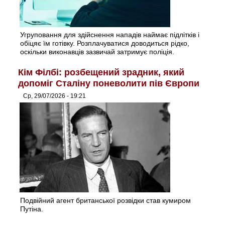
Угруповання для здійснення нападів наймає підлітків і
обіцяє їм готівку. Розплачуватися доводиться рідко,
оскільки виконавців зазвичай затримує поліція.
Кім Філбі: розбещений зрадник, який
допоміг Сталіну поневолити пів Європи
Ср, 29/07/2026 - 19:21
Подвійний агент британської розвідки став кумиром
Путіна.