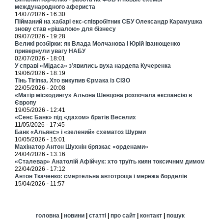
международного афериста
14/07/2026 - 16:30
Пійманий на хабарі екс-співробітник СБУ Олександр Карамушка
знову став «рішалою» для бізнесу
09/07/2026 - 19:28
Великі розбірки: як Влада Молчанова і Юрій Іванющенко
привернули увагу НАБУ
02/07/2026 - 18:01
У справі «Мідаса» з’явились вуха нардепа Кучеренка
19/06/2026 - 18:19
Тінь Тігіпка. Хто викупив Єрмака із СІЗО
22/05/2026 - 20:08
«Матір міскодингу» Альона Шевцова розпочала експансію в
Європу
19/05/2026 - 12:41
«Сенс Банк» під «дахом» братів Веселих
11/05/2026 - 17:45
Банк «Альянс» і «зелений» схематоз Шурми
10/05/2026 - 15:01
Махінатор Антон Шухнін брязкає «орденами»
24/04/2026 - 13:16
«Сталевар» Анатолій Афійчук: хто труїть киян токсичним димом
22/04/2026 - 17:12
Антон Ткаченко: смертельна автотроща і мережа борделів
15/04/2026 - 11:57
головна
|
новини
|
статті
|
про сайт
|
контакт
|
пошук