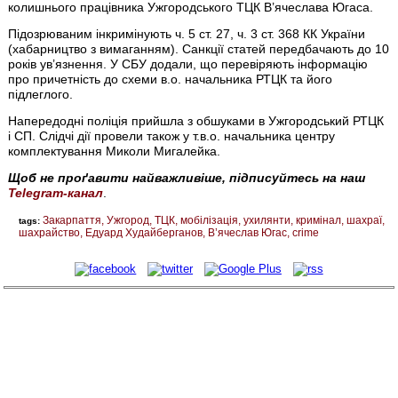
колишнього працівника Ужгородського ТЦК В’ячеслава Югаса.
Підозрюваним інкримінують ч. 5 ст. 27, ч. 3 ст. 368 КК України
(хабарництво з вимаганням). Санкції статей передбачають до 10
років ув’язнення. У СБУ додали, що перевіряють інформацію
про причетність до схеми в.о. начальника РТЦК та його
підлеглого.
Напередодні поліція прийшла з обшуками в Ужгородський РТЦК
і СП. Слідчі дії провели також у т.в.о. начальника центру
комплектування Миколи Мигалейка.
Щоб не проґавити найважливіше, підписуйтесь на наш
Telegram-канал
.
Закарпаття
Ужгород
ТЦК
мобілізація
ухилянти
кримінал
шахраї
tags:
шахрайство
Едуард Худайберганов
В’ячеслав Югас
crime