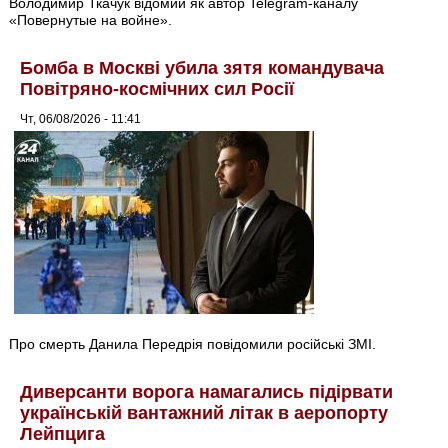
Володимир Ткачук відомий як автор Telegram-каналу
«Повернутые на войне».
Бомба в Москві убила зятя командувача
Повітряно-космічних сил Росії
Чт, 06/08/2026 - 11:41
Про смерть Данила Передрія повідомили російські ЗМІ.
Диверсанти ворога намагались підірвати
українській вантажний літак в аеропорту
Лейпцига