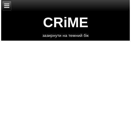
CRiME
зазирнути на темний бік