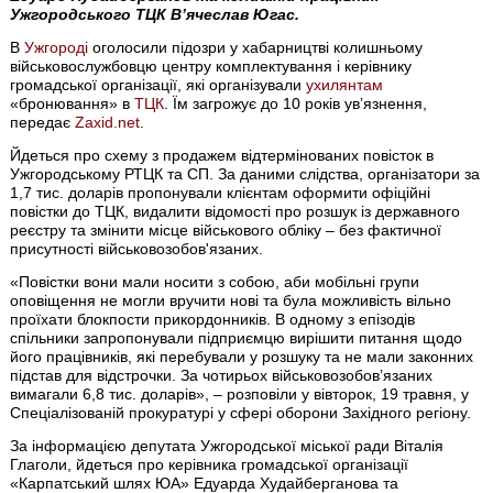
Ужгородського ТЦК В’ячеслав Югас.
В
Ужгороді
оголосили підозри у хабарництві колишньому
військовослужбовцю центру комплектування і керівнику
громадської організації, які організували
ухилянтам
«бронювання» в
ТЦК
. Їм загрожує до 10 років ув’язнення,
передає
Zaxid.net
.
Йдеться про схему з продажем відтермінованих повісток в
Ужгородському РТЦК та СП. За даними слідства, організатори за
1,7 тис. доларів пропонували клієнтам оформити офіційні
повістки до ТЦК, видалити відомості про розшук із державного
реєстру та змінити місце військового обліку – без фактичної
присутності військовозобов'язаних.
«Повістки вони мали носити з собою, аби мобільні групи
оповіщення не могли вручити нові та була можливість вільно
проїхати блокпости прикордонників. В одному з епізодів
спільники запропонували підприємцю вирішити питання щодо
його працівників, які перебували у розшуку та не мали законних
підстав для відстрочки. За чотирьох військовозобов’язаних
вимагали 6,8 тис. доларів», – розповіли у вівторок, 19 травня, у
Спеціалізованій прокуратурі у сфері оборони Західного регіону.
За інформацією депутата Ужгородської міської ради Віталія
Глаголи, йдеться про керівника громадської організації
«Карпатський шлях ЮА» Едуарда Худайберганова та