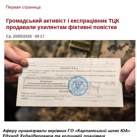
Первая страница
You are here
Громадський активіст і експрацівник ТЦК
продавали ухилянтам фіктивні повістки
Ср, 20/05/2026 - 09:17
Аферу організували керівник ГО «Карпатський шлях ЮА»
Едуард Худайберганов та колишній працівник