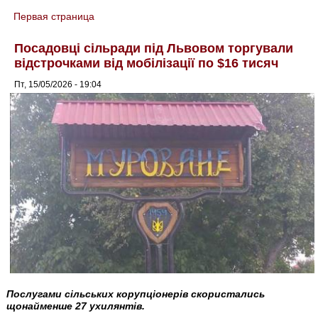
Первая страница
You are here
Посадовці сільради під Львовом торгували
відстрочками від мобілізації по $16 тисяч
Пт, 15/05/2026 - 19:04
Послугами сільських корупціонерів скористались
щонайменше 27 ухилянтів.