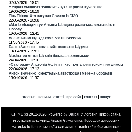
02/07/2026 - 18:01
У справі «Мідаса» з’явились вуха нардепа Кучеренка
19/06/2026 - 18:19
Тінь Тігіпка. Хто викупив Єрмака із СІЗО
22/05/2026 - 20:08
«Матір міскодингу» Альона Шевцова розпочала експансію в
Європу
19/05/2026 - 12:41
«Сенс Банк» під «дахом» братів Веселих
11/05/2026 - 17:45
Банк «Альянс» і «зелений» схематоз Шурми
10/05/2026 - 15:01
Махінатор Антон Шухнін брязкає «орденами»
24/04/2026 - 13:16
«Сталевар» Анатолій Афійчук: хто труїть киян токсичним димом
22/04/2026 - 17:12
Антон Ткаченко: смертельна автотроща і мережа борделів
15/04/2026 - 11:57
головна
|
новини
|
статті
|
про сайт
|
контакт
|
пошук
CRiME
(c) 2012-2026. Powered by
Drupal
. У логотипі використана
ілюстрація художника
Андрія Єрмоленка
. Передрук авторських
матеріалів без письмової згоди адміністрації ти/чи без активного