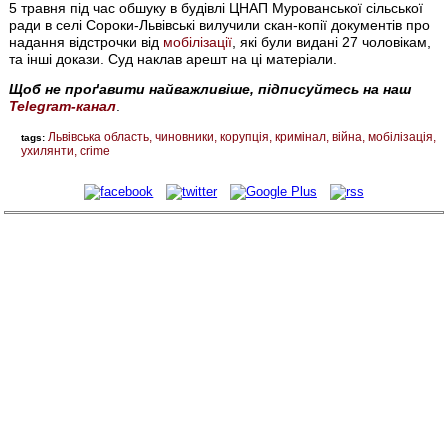
5 травня під час обшуку в будівлі ЦНАП Мурованської сільської
ради в селі Сороки-Львівські вилучили скан-копії документів про
надання відстрочки від
мобілізації
, які були видані 27 чоловікам,
та інші докази. Суд наклав арешт на ці матеріали.
Щоб не проґавити найважливіше, підписуйтесь на наш
Telegram-канал
.
Львівська область
чиновники
корупція
кримінал
війна
мобілізація
tags:
ухилянти
crime