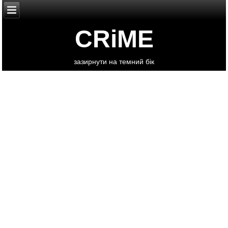
CRiME
зазирнути на темний бік