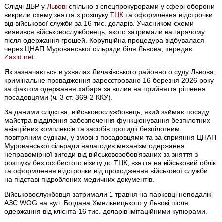
Слідчі ДБР у
Львові
спільно з спецпрокурорами у сфері оборони
викрили схему зняття з розшуку
ТЦК
та оформлення відстрочки
від військової служби за 16 тис. доларів. Учасником схеми
виявився військовослужбовець, якого затримали на гарячому
після одержання грошей. Корупційна процедура відбувалася
через ЦНАП Мурованської сільради біля Львова, передає
Zaxid.net
.
Як зазначається в ухвалах Личаківського районного суду Львова,
кримінальне провадження зареєстровано 16 березня 2026 року
за фактом одержання хабаря за вплив на прийняття рішення
посадовцями (ч. 3 ст. 369-2 ККУ).
За даними слідства, військовослужбовець, який займає посаду
майстра відділення забезпечення функціонування безпілотних
авіаційних комплексів та засобів протидії безпілотним
повітряним суднам, у змові з посадовцями та за сприяння ЦНАП
Мурованської сільради налагодив механізм одержання
неправомірної вигоди від військовозобов’язаних за зняття з
розшуку без особистого візиту до ТЦК, взяття на військовий облік
та оформлення відстрочки від проходження військової служби
на підставі підроблених медичних документів.
Військовослужбовця затримали 1 травня на парковці неподалік
АЗС WOG на вул. Богдана Хмельницького у Львові після
одержання від клієнта 16 тис. доларів імітаційними купюрами.