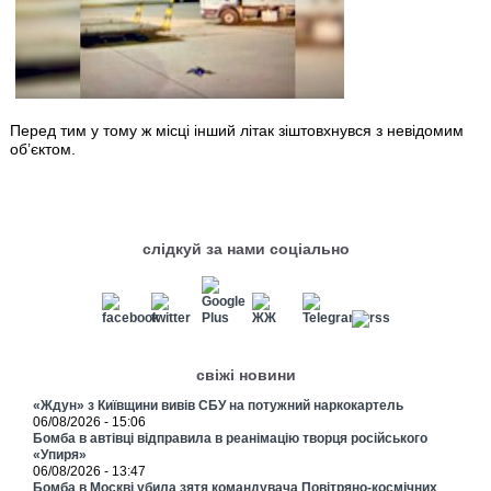
Перед тим у тому ж місці інший літак зіштовхнувся з невідомим
об’єктом.
слідкуй за нами соціально
свіжі новини
«Ждун» з Київщини вивів СБУ на потужний наркокартель
06/08/2026 - 15:06
Бомба в автівці відправила в реанімацію творця російського
«Упиря»
06/08/2026 - 13:47
Бомба в Москві убила зятя командувача Повітряно-космічних