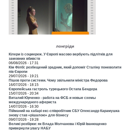
лонгріди
Кілери із соцмереж. У Європі масово вербують підлітків для
замовних вбивств
06/08/2026 - 17:31
Кім Філбі: розбещений зрадник, який допоміг Сталіну поневолити
пів Європи
29/07/2026 - 19:21
Пішов проти системи. Чому звільнили міністра Федорова
16/07/2026 - 18:15
Європейська гастроль турецького Остапа Бендера
15/07/2026 - 20:34
Виталий Юрченко - работа на ФСБ и новые схемы
международного афериста
14/07/2026 - 16:30
Пійманий на хабарі екс-співробітник СБУ Олександр Карамушка
знову став «рішалою» для бізнесу
09/07/2026 - 19:28
Великі розбірки: як Влада Молчанова і Юрій Іванющенко
привернули увагу НАБУ