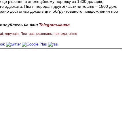
» це рішення в апеляційному порядку за 1800 доларів,
 адвоката. Після передачі другої частини коштів – 1500 дол.
ібрано достатньо доказів для обґрунтованого повідомлення про
дписуйтесь на наш
Telegram-канал
.
ді
корупція
Полтава
резонанс
пригоди
crime