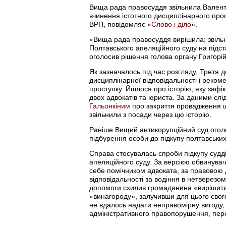
Вища рада правосуддя звільнила Валенти
вчинення істотного дисциплінарного прос
ВРП, повідомляє «
Слово і діло
».
«Вища рада правосуддя вирішила: звіль
Полтавського апеляційного суду на підста
оголосив рішення голова органу Григорій
Як зазначалось під час розгляду, Третя
дисциплінарної відповідальності і реком
проступку. Йшлося про історію, яку зафі
двох адвокатів та юриста. За даними сл
Гальонкіним
про закриття провадження щ
звільнили з посади через цю історію.
Раніше Вищий антикорупційний суд ого
підбурення особи до підкупу полтавських
Справа стосувалась спроби підкупу судд
апеляційного суду. За версією обвинува
себе помічником адвоката, за правовою 
відповідальності за водіння в нетверезо
допомоги схилив громадянина «вирішити»
«винагороду», залучивши для цього свого
не вдалось надати неправомірну вигоду,
адміністративного правопорушення, пере