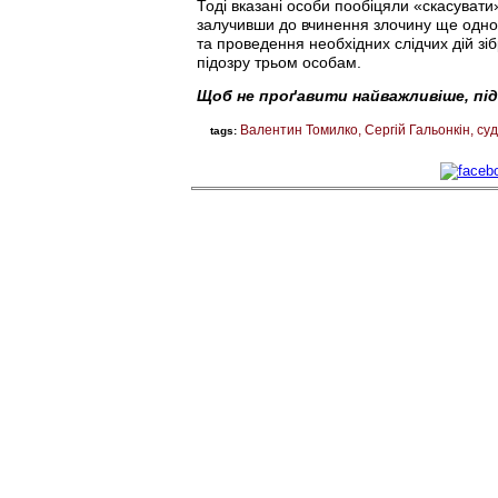
Тоді вказані особи пообіцяли «скасувати
залучивши до вчинення злочину ще одного
та проведення необхідних слідчих дій з
підозру трьом особам.
Щоб не проґавити найважливіше, пі
Валентин Томилко
Сергій Гальонкін
суд
tags: