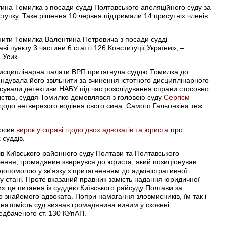
на Томилка з посади судді Полтавського апеляційного суду за
тупку. Таке рішення 10 червня підтримали 14 присутніх членів
нити Томилка Валентина Петровича з посади судді
ві пункту 3 частини 6 статті 126 Конституції України», –
 Усик.
 дисциплінарна палати ВРП притягнула суддю Томилка до
ендувала його звільнити за вчинення істотного дисциплінарного
ксували детективи НАБУ під час розслідування справи стосовно
ідства, суддя Томилко домовлявся з головою суду
Сергієм
одо нетверезого водіння свого сина. Самого Гальонкіна теж
лосив
вирок у справі щодо двох адвокатів та юриста
про
 суддів.
ів Київського районного суду Полтави та Полтавського
чення, громадянин звернувся до юриста, який позиціонував
допомогою у зв'язку з притягненням до адміністративної
му стані. Проте вказаний правник замість надання юридичної
 це питання із суддею Київського райсуду Полтави за
 знайомого адвоката. Попри намагання зловмисників, їм так і
 натомість суд визнав громадянина виним у скоєнні
дбаченого ст. 130 КУпАП.