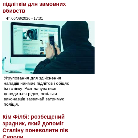
підлітків для замовних
вбивств
Чт, 06/08/2026 - 17:31
Угруповання для здійснення
нападів наймає підлітків і обіцяє
їм готівку. Розплачуватися
доводиться рідко, оскільки
виконавців зазвичай затримує
поліція.
Кім Філбі: розбещений
зрадник, який допоміг
Сталіну поневолити пів
Європи