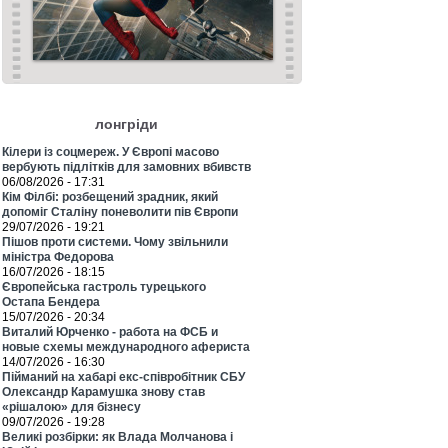
лонгріди
Кілери із соцмереж. У Європі масово
вербують підлітків для замовних вбивств
06/08/2026 - 17:31
Кім Філбі: розбещений зрадник, який
допоміг Сталіну поневолити пів Європи
29/07/2026 - 19:21
Пішов проти системи. Чому звільнили
міністра Федорова
16/07/2026 - 18:15
Європейська гастроль турецького
Остапа Бендера
15/07/2026 - 20:34
Виталий Юрченко - работа на ФСБ и
новые схемы международного афериста
14/07/2026 - 16:30
Пійманий на хабарі екс-співробітник СБУ
Олександр Карамушка знову став
«рішалою» для бізнесу
09/07/2026 - 19:28
Великі розбірки: як Влада Молчанова і