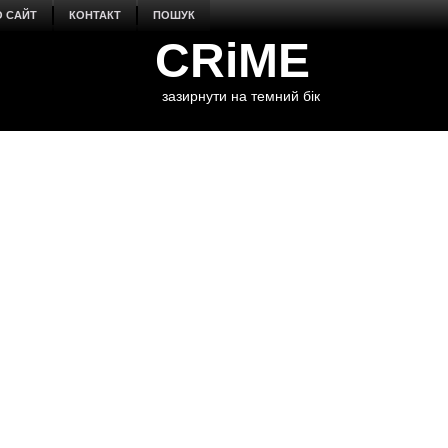
О САЙТ
КОНТАКТ
ПОШУК
CRiME
зазирнути на темний бік