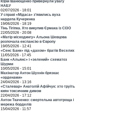
Юрій Іванющенко привернули увагу
НАБУ
02/07/2026 - 18:01
У справі «Мідаса» з’явились вуха
нардепа Кучеренка
19/06/2026 - 18:19
Тінь Тігіпка. Хто викупив Єрмака із СІЗО
22/05/2026 - 20:08
«Матір міскодингу» Альона Шевцова
розпочала експансію в Європу
19/05/2026 - 12:41
«Сенс Банк» під «дахом» братів Веселих
11/05/2026 - 17:45
Банк «Альянс» і «зелений» схематоз
Шурми
10/05/2026 - 15:01
Махінатор Антон Шухнін брязкає
«орденами»
24/04/2026 - 13:16
«Сталевар» Анатолій Афійчук: хто труїть
киян токсичним димом
22/04/2026 - 17:12
Антон Ткаченко: смертельна автотроща і
мережа борделів
15/04/2026 - 11:57