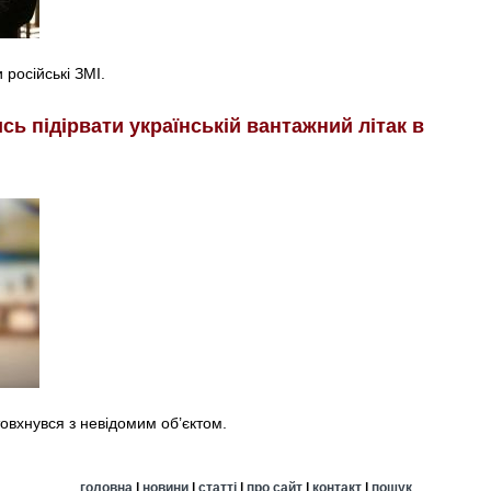
російські ЗМІ.
ь підірвати українській вантажний літак в
товхнувся з невідомим об’єктом.
головна
|
новини
|
статті
|
про сайт
|
контакт
|
пошук