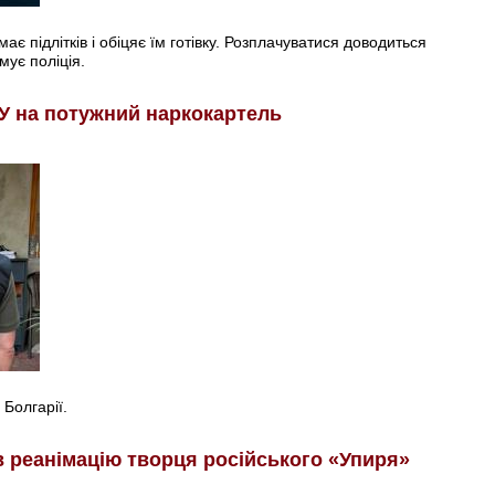
є підлітків і обіцяє їм готівку. Розплачуватися доводиться
мує поліція.
У на потужний наркокартель
 Болгарії.
в реанімацію творця російського «Упиря»