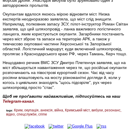
морські дрони. Унаслідок вибухів було зруйновано один з
автодорожніх прольотів.
Окупантам вдалося якоюсь мірою відновити міст. Низка
експертів неодноразово заявляла, що міст слід знищити.
Наприклад, полковник запасу ЗСУ, пілот-інструктор Роман Світан
заявляв, що цей шляхопровід - ланка важливого логістичного
ланцюга, яким користуються окупанти. Загарбники постачають
через міст зброю та запаси на територію АРК, а також у
тимчасово окуповані частини Херсонської та Запорізької
областей. Логістичний маршрут, куди включений шляхопровід,
пролягає з Краснодарського краю РФ, через Тамань, Керч тощо.
Нещодавно речник ВМС ЗСУ Дмитро Плетенчук заявляв, що на
міст збільшується навантаження через те, що російські окупанти
розпочинають на півострові курортний сезон. Час від часу
росіяни влаштовують на мосту різноманітні догляди й, коли у
когось з цивільних знаходять "щось підозріле", рух через
шляхопровід просто "стає".
Щоб не проґавити найважливіше, підписуйтесь на наш
Telegram-канал
.
Крим
окупація
анексія
війна
Кримський міст
вибухи
резонанс
tags:
відео
спецслужби
crime