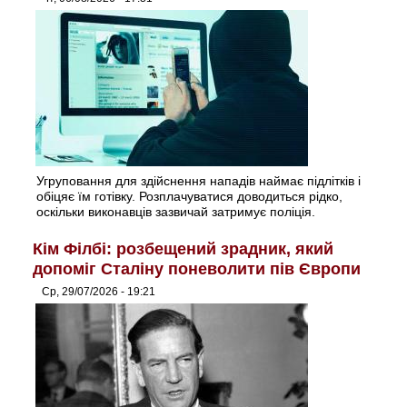
Угруповання для здійснення нападів наймає підлітків і
обіцяє їм готівку. Розплачуватися доводиться рідко,
оскільки виконавців зазвичай затримує поліція.
Кім Філбі: розбещений зрадник, який
допоміг Сталіну поневолити пів Європи
Ср, 29/07/2026 - 19:21