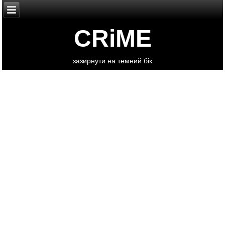
CRiME
зазирнути на темний бік