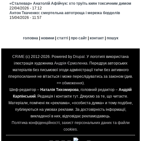
«Сталевар» Анатолій Афійчук: хто труїть киян токсичним димом
22/04/2026 - 17:12
Антон Ткаченко: смертельна автотроща і мережа борделів
15/04/2026 - 11:57
головна
|
новини
|
статті
|
про сайт
|
контакт
|
пошук
CRiME
(c) 2012-2026. Powered by
Drupal
. У логотипі використана
ілюстрація художника
Андрія Єрмоленка
. Передрук авторських
матеріалів без письмової згоди адміністрації ти/чи без активного
гіперпосилання не вітається і може переслідуватись за законом (див.
>>
обмеження
).
Шеф-редактор –
Наталія Тихомирова
, головний редактор –
Андрій
Карпінський
. Редакція і контакти
тут
. Дякуємо за те, що читаєте.
Матеріали, помічені як «реклама», «особиста думка» и тому подібне,
публікуються на умовах реклами. За достовірність інформації,
викладеної в них, відповідає рекламодавець.
Політика конфіденційності, захист персональних даних та файли
cookies
.