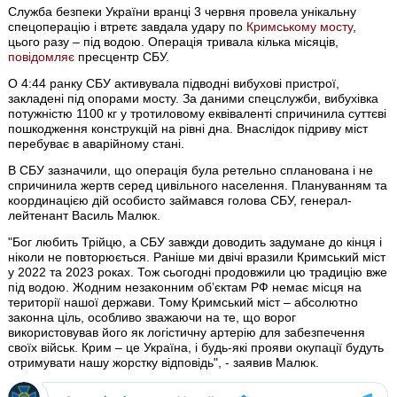
Служба безпеки України вранці 3 червня провела унікальну
спецоперацію і втретє завдала удару по
Кримському мосту
,
цього разу – під водою. Операція тривала кілька місяців,
повідомляє
пресцентр СБУ.
О 4:44 ранку СБУ активувала підводні вибухові пристрої,
закладені під опорами мосту. За даними спецслужби, вибухівка
потужністю 1100 кг у тротиловому еквіваленті спричинила суттєві
пошкодження конструкцій на рівні дна. Внаслідок підриву міст
перебуває в аварійному стані.
В СБУ зазначили, що операція була ретельно спланована і не
спричинила жертв серед цивільного населення. Плануванням та
координацією дій особисто займався голова СБУ, генерал-
лейтенант Василь Малюк.
"Бог любить Трійцю, а СБУ завжди доводить задумане до кінця і
ніколи не повторюється. Раніше ми двічі вразили Кримський міст
у 2022 та 2023 роках. Тож сьогодні продовжили цю традицію вже
під водою. Жодним незаконним обʼєктам РФ немає місця на
території нашої держави. Тому Кримський міст – абсолютно
законна ціль, особливо зважаючи на те, що ворог
використовував його як логістичну артерію для забезпечення
своїх військ. Крим – це Україна, і будь-які прояви окупації будуть
отримувати нашу жорстку відповідь", - заявив Малюк.