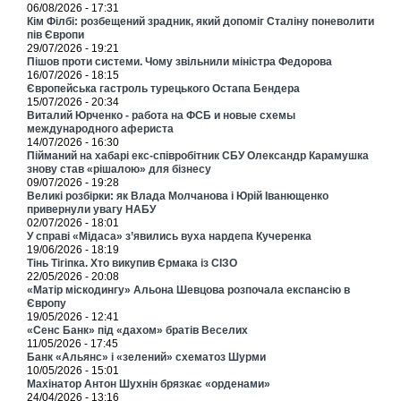
06/08/2026 - 17:31
Кім Філбі: розбещений зрадник, який допоміг Сталіну поневолити
пів Європи
29/07/2026 - 19:21
Пішов проти системи. Чому звільнили міністра Федорова
16/07/2026 - 18:15
Європейська гастроль турецького Остапа Бендера
15/07/2026 - 20:34
Виталий Юрченко - работа на ФСБ и новые схемы
международного афериста
14/07/2026 - 16:30
Пійманий на хабарі екс-співробітник СБУ Олександр Карамушка
знову став «рішалою» для бізнесу
09/07/2026 - 19:28
Великі розбірки: як Влада Молчанова і Юрій Іванющенко
привернули увагу НАБУ
02/07/2026 - 18:01
У справі «Мідаса» з’явились вуха нардепа Кучеренка
19/06/2026 - 18:19
Тінь Тігіпка. Хто викупив Єрмака із СІЗО
22/05/2026 - 20:08
«Матір міскодингу» Альона Шевцова розпочала експансію в
Європу
19/05/2026 - 12:41
«Сенс Банк» під «дахом» братів Веселих
11/05/2026 - 17:45
Банк «Альянс» і «зелений» схематоз Шурми
10/05/2026 - 15:01
Махінатор Антон Шухнін брязкає «орденами»
24/04/2026 - 13:16