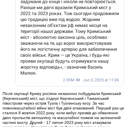
Після окупації Криму росіяни незаконно побудували Кримський
(Керченський) міст, що з'єднує Керченський і Таманський
півострови через острів Тузла і Тузлинську косу. За час
повномасштабної війни міст був двічі атакований. Перший раз це
сталося 8 жовтня 2022 року, коли вибух призвів до обвалення
двох прольотів автошляху та масштабної пожежі на залізничній
частині мосту. Другий - 17 липня 2023 року міст атакували