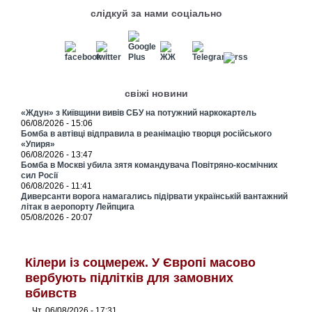
слідкуй за нами соціально
свіжі новини
«Ждун» з Київщини вивів СБУ на потужний наркокартель
06/08/2026 - 15:06
Бомба в автівці відправила в реанімацію творця російського
«Упиря»
06/08/2026 - 13:47
Бомба в Москві убила зятя командувача Повітряно-космічних
сил Росії
06/08/2026 - 11:41
Диверсанти ворога намагались підірвати українській вантажний
літак в аеропорту Лейпцига
05/08/2026 - 20:07
Кілери із соцмереж. У Європі масово
вербують підлітків для замовних
вбивств
Чт, 06/08/2026 - 17:31