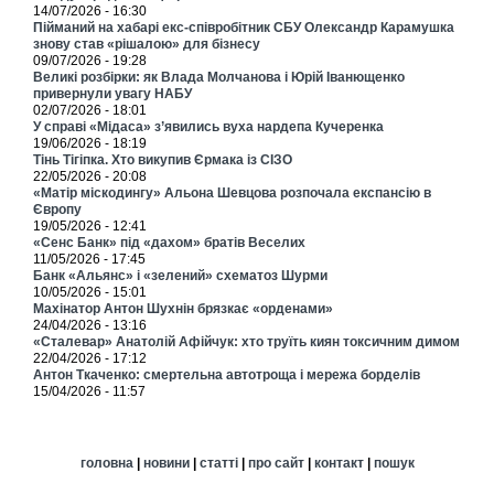
14/07/2026 - 16:30
Пійманий на хабарі екс-співробітник СБУ Олександр Карамушка
знову став «рішалою» для бізнесу
09/07/2026 - 19:28
Великі розбірки: як Влада Молчанова і Юрій Іванющенко
привернули увагу НАБУ
02/07/2026 - 18:01
У справі «Мідаса» з’явились вуха нардепа Кучеренка
19/06/2026 - 18:19
Тінь Тігіпка. Хто викупив Єрмака із СІЗО
22/05/2026 - 20:08
«Матір міскодингу» Альона Шевцова розпочала експансію в
Європу
19/05/2026 - 12:41
«Сенс Банк» під «дахом» братів Веселих
11/05/2026 - 17:45
Банк «Альянс» і «зелений» схематоз Шурми
10/05/2026 - 15:01
Махінатор Антон Шухнін брязкає «орденами»
24/04/2026 - 13:16
«Сталевар» Анатолій Афійчук: хто труїть киян токсичним димом
22/04/2026 - 17:12
Антон Ткаченко: смертельна автотроща і мережа борделів
15/04/2026 - 11:57
головна
|
новини
|
статті
|
про сайт
|
контакт
|
пошук