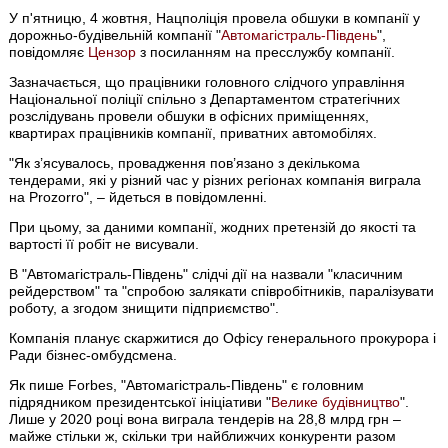
У п'ятницю, 4 жовтня, Нацполіція провела обшуки в компанії у
дорожньо-будівельній компанії "
Автомагістраль-Південь
",
повідомляє
Цензор
з посиланням на пресслужбу компанії.
Зазначається, що працівники головного слідчого управління
Національної поліції спільно з Департаментом стратегічних
розслідувань провели обшуки в офісних приміщеннях,
квартирах працівників компанії, приватних автомобілях.
"Як з’ясувалось, провадження пов’язано з декількома
тендерами, які у різний час у різних регіонах компанія виграла
на Prozorro", – йдеться в повідомленні.
При цьому, за даними компанії, жодних претензій до якості та
вартості її робіт не висували.
В "Автомагістраль-Південь" слідчі дії на назвали "класичним
рейдерством" та "спробою залякати співробітників, паралізувати
роботу, а згодом знищити підприємство".
Компанія планує скаржитися до Офісу генерального прокурора і
Ради бізнес-омбудсмена.
Як пише Forbes, "Автомагістраль-Південь" є головним
підрядником президентської ініціативи "
Велике будівництво
".
Лише у 2020 році вона виграла тендерів на 28,8 млрд грн –
майже стільки ж, скільки три найближчих конкуренти разом