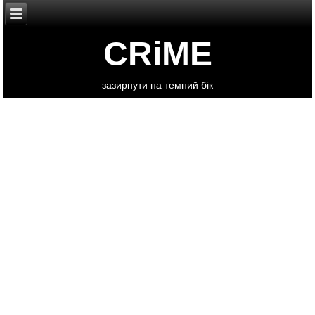
CRiME
зазирнути на темний бік