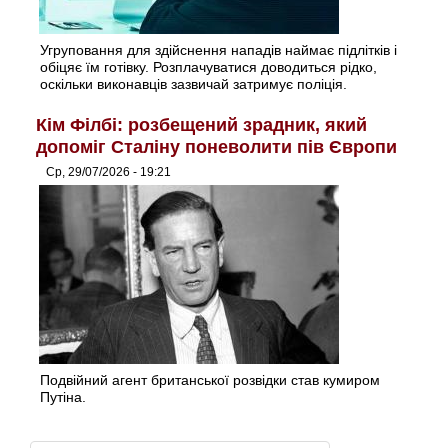
Угруповання для здійснення нападів наймає підлітків і
обіцяє їм готівку. Розплачуватися доводиться рідко,
оскільки виконавців зазвичай затримує поліція.
Кім Філбі: розбещений зрадник, який
допоміг Сталіну поневолити пів Європи
Ср, 29/07/2026 - 19:21
Подвійний агент британської розвідки став кумиром
Путіна.