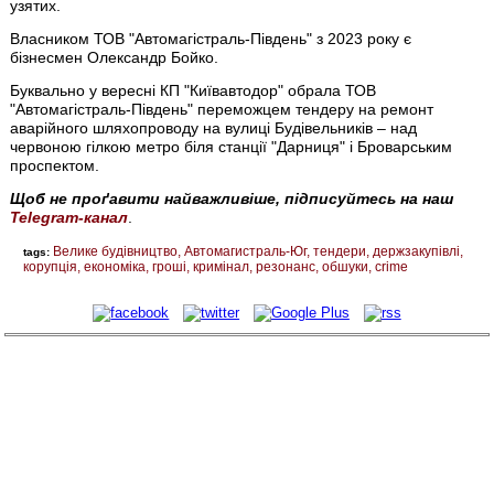
узятих.
Власником ТОВ "Автомагістраль-Південь" з 2023 року є
бізнесмен Олександр Бойко.
Буквально у вересні КП "Київавтодор" обрала ТОВ
"Автомагістраль-Південь" переможцем тендеру на ремонт
аварійного шляхопроводу на вулиці Будівельників – над
червоною гілкою метро біля станції "Дарниця" і Броварським
проспектом.
Щоб не проґавити найважливіше, підписуйтесь на наш
Telegram-канал
.
Велике будівництво
Автомагистраль-Юг
тендери
держзакупівлі
tags:
корупція
економіка
гроші
кримінал
резонанс
обшуки
crime