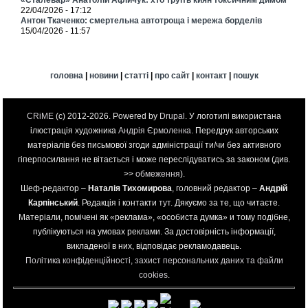
22/04/2026 - 17:12
Антон Ткаченко: смертельна автотроща і мережа борделів
15/04/2026 - 11:57
головна
|
новини
|
статті
|
про сайт
|
контакт
|
пошук
CRiME
(c) 2012-2026. Powered by
Drupal
. У логотипі використана
ілюстрація художника
Андрія Єрмоленка
. Передрук авторських
матеріалів без письмової згоди адміністрації ти/чи без активного
гіперпосилання не вітається і може переслідуватись за законом (див.
>>
обмеження
).
Шеф-редактор –
Наталія Тихомирова
, головний редактор –
Андрій
Карпінський
. Редакція і контакти
тут
. Дякуємо за те, що читаєте.
Матеріали, помічені як «реклама», «особиста думка» и тому подібне,
публікуються на умовах реклами. За достовірність інформації,
викладеної в них, відповідає рекламодавець.
Політика конфіденційності, захист персональних даних та файли
cookies
.