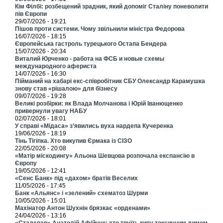
Кім Філбі: розбещений зрадник, який допоміг Сталіну поневолити
пів Європи
29/07/2026 - 19:21
Пішов проти системи. Чому звільнили міністра Федорова
16/07/2026 - 18:15
Європейська гастроль турецького Остапа Бендера
15/07/2026 - 20:34
Виталий Юрченко - работа на ФСБ и новые схемы
международного афериста
14/07/2026 - 16:30
Пійманий на хабарі екс-співробітник СБУ Олександр Карамушка
знову став «рішалою» для бізнесу
09/07/2026 - 19:28
Великі розбірки: як Влада Молчанова і Юрій Іванющенко
привернули увагу НАБУ
02/07/2026 - 18:01
У справі «Мідаса» з’явились вуха нардепа Кучеренка
19/06/2026 - 18:19
Тінь Тігіпка. Хто викупив Єрмака із СІЗО
22/05/2026 - 20:08
«Матір міскодингу» Альона Шевцова розпочала експансію в
Європу
19/05/2026 - 12:41
«Сенс Банк» під «дахом» братів Веселих
11/05/2026 - 17:45
Банк «Альянс» і «зелений» схематоз Шурми
10/05/2026 - 15:01
Махінатор Антон Шухнін брязкає «орденами»
24/04/2026 - 13:16
«Сталевар» Анатолій Афійчук: хто труїть киян токсичним димом