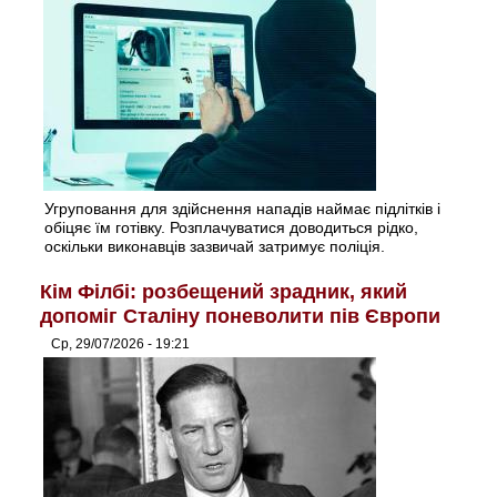
Угруповання для здійснення нападів наймає підлітків і
обіцяє їм готівку. Розплачуватися доводиться рідко,
оскільки виконавців зазвичай затримує поліція.
Кім Філбі: розбещений зрадник, який
допоміг Сталіну поневолити пів Європи
Ср, 29/07/2026 - 19:21