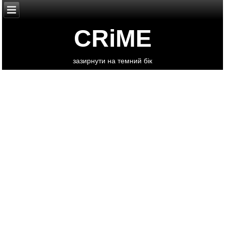
CRiME
зазирнути на темний бік