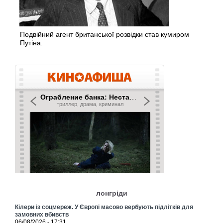
Подвійний агент британської розвідки став кумиром
Путіна.
лонгріди
Кілери із соцмереж. У Європі масово вербують підлітків для
замовних вбивств
06/08/2026 - 17:31