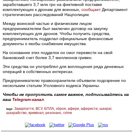
заработавшего 3,7 млн грн на фиктивной поставке
комплектующих к дронам для военных,
сообщает
Департамент
стратегических расследований Нацполиции.
Между воинской частью и физическим лицом
предпринимателем был заключен договор на закупку
комплектующих для дронов. Чтобы получить средства,
предприниматель подделал официальные финансовые
документы о якобы снабжении имущества.
На основании этих подделок он смог перевести на свой
банковский счет более 3,7 миллионов гривен.
Эти средства он употреблял для воплощения ряда денежных
операций в собственных интересах.
Предпринимателю правоохранители объявили подозрение по
нескольким статьям Уголовного кодекса Украины.
Чтобы не пропустить самое важное, подписывайтесь на
наш
Telegram-канал
.
Закарпаття
ВСУ
БПЛА
зброя
афери
аферисти
шахраї
tags:
шахрайство
кримінал
резонанс
crime