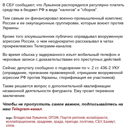
В СБУ сообщают, что Лукьянов распорядился регулярно платить
средства в бюджет РФ в виде "налогов" и "сборов".
Тем самым он финансировал военно-промышленный комплекс
России и ее оккупационные группировки, которые воюют против
Украины.
Кроме того злоумышленник публично оправдывал вооруженную
агрессию России, о чем неоднократно рассказывал в чатах
прокремлевских Телеграмм-каналов.
Во время обыска у задержанного изъят мобильный телефон и
черновые записи с доказательствами его преступных действий.
Сейчас депутату сообщено о подозрении по ч. 2 ст. 436-2 УКУ
(оправдание, признание правомерной, отрицание вооруженной
агрессии РФ против Украины, глорификация ее участников).
Также решается вопрос о дополнительной квалификации
незаконной деятельности фигуранта. Ему грозит тюремное
заключение.
Чтобы не пропустить самое важное, подписывайтесь на
наш
Telegram-канал
.
Владислав Лукьянов
ОПЗЖ
Партія регіонів
колаборанти
tags:
коллаборционизм
зрадники
зрада
пригоди
політика
СБУ
Бахмут
crime