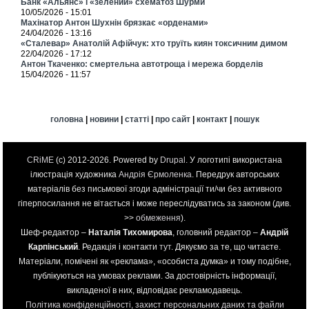
Банк «Альянс» і «зелений» схематоз Шурми
10/05/2026 - 15:01
Махінатор Антон Шухнін брязкає «орденами»
24/04/2026 - 13:16
«Сталевар» Анатолій Афійчук: хто труїть киян токсичним димом
22/04/2026 - 17:12
Антон Ткаченко: смертельна автотроща і мережа борделів
15/04/2026 - 11:57
головна
|
новини
|
статті
|
про сайт
|
контакт
|
пошук
CRiME
(c) 2012-2026. Powered by
Drupal
. У логотипі використана
ілюстрація художника
Андрія Єрмоленка
. Передрук авторських
матеріалів без письмової згоди адміністрації ти/чи без активного
гіперпосилання не вітається і може переслідуватись за законом (див.
>>
обмеження
).
Шеф-редактор –
Наталія Тихомирова
, головний редактор –
Андрій
Карпінський
. Редакція і контакти
тут
. Дякуємо за те, що читаєте.
Матеріали, помічені як «реклама», «особиста думка» и тому подібне,
публікуються на умовах реклами. За достовірність інформації,
викладеної в них, відповідає рекламодавець.
Політика конфіденційності, захист персональних даних та файли