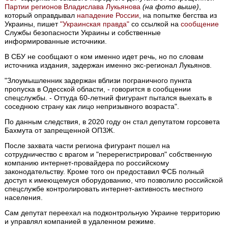
Партии регионов
Владислава Лукьянова
(на фото выше)
,
который оправдывал
нападение России
, на попытке бегства из
Украины, пишет
"Украинская правда"
со ссылкой на
сообщение
Службы безопасности Украины и собственные
информированные источники.
В СБУ не сообщают о ком именно идет речь, но по словам
источника издания, задержан именно экс-регионал Лукьянов.
"Злоумышленник задержан вблизи пограничного пункта
пропуска в Одесской области, - говорится в сообщении
спецслужбы. - Оттуда 60-летний фигурант пытался выехать в
соседнюю страну как лицо непризывного возраста".
По данным следствия, в 2020 году он стал депутатом горсовета
Бахмута от запрещенной ОПЗЖ.
После захвата части региона фигурант пошел на
сотрудничество с врагом и "перерегистрировал" собственную
компанию интернет-провайдера по российскому
законодательству. Кроме того он предоставил ФСБ полный
доступ к имеющемуся оборудованию, что позволило российской
спецслужбе контролировать интернет-активность местного
населения.
Сам депутат переехал на подконтрольную Украине территорию
и управлял компанией в удаленном режиме.