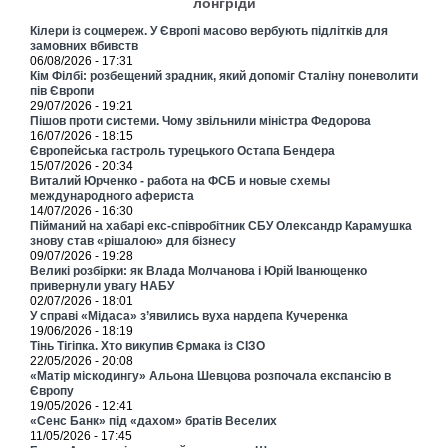
лонгріди
Кілери із соцмереж. У Європі масово вербують підлітків для
замовних вбивств
06/08/2026 - 17:31
Кім Філбі: розбещений зрадник, який допоміг Сталіну поневолити
пів Європи
29/07/2026 - 19:21
Пішов проти системи. Чому звільнили міністра Федорова
16/07/2026 - 18:15
Європейська гастроль турецького Остапа Бендера
15/07/2026 - 20:34
Виталий Юрченко - работа на ФСБ и новые схемы
международного афериста
14/07/2026 - 16:30
Пійманий на хабарі екс-співробітник СБУ Олександр Карамушка
знову став «рішалою» для бізнесу
09/07/2026 - 19:28
Великі розбірки: як Влада Молчанова і Юрій Іванющенко
привернули увагу НАБУ
02/07/2026 - 18:01
У справі «Мідаса» з’явились вуха нардепа Кучеренка
19/06/2026 - 18:19
Тінь Тігіпка. Хто викупив Єрмака із СІЗО
22/05/2026 - 20:08
«Матір міскодингу» Альона Шевцова розпочала експансію в
Європу
19/05/2026 - 12:41
«Сенс Банк» під «дахом» братів Веселих
11/05/2026 - 17:45