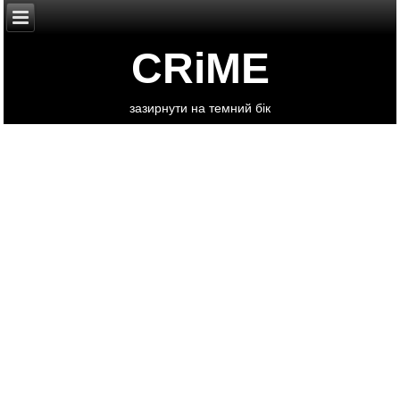
CRiME
зазирнути на темний бік