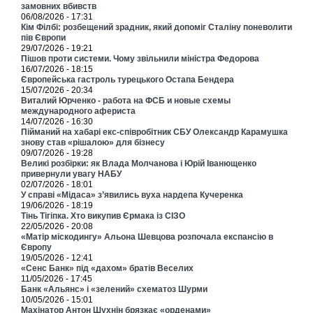
замовних вбивств
06/08/2026 - 17:31
Кім Філбі: розбещений зрадник, який допоміг Сталіну поневолити
пів Європи
29/07/2026 - 19:21
Пішов проти системи. Чому звільнили міністра Федорова
16/07/2026 - 18:15
Європейська гастроль турецького Остапа Бендера
15/07/2026 - 20:34
Виталий Юрченко - работа на ФСБ и новые схемы
международного афериста
14/07/2026 - 16:30
Пійманий на хабарі екс-співробітник СБУ Олександр Карамушка
знову став «рішалою» для бізнесу
09/07/2026 - 19:28
Великі розбірки: як Влада Молчанова і Юрій Іванющенко
привернули увагу НАБУ
02/07/2026 - 18:01
У справі «Мідаса» з’явились вуха нардепа Кучеренка
19/06/2026 - 18:19
Тінь Тігіпка. Хто викупив Єрмака із СІЗО
22/05/2026 - 20:08
«Матір міскодингу» Альона Шевцова розпочала експансію в
Європу
19/05/2026 - 12:41
«Сенс Банк» під «дахом» братів Веселих
11/05/2026 - 17:45
Банк «Альянс» і «зелений» схематоз Шурми
10/05/2026 - 15:01
Махінатор Антон Шухнін брязкає «орденами»