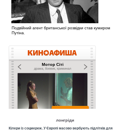
Подвійний агент британської розвідки став кумиром
Путіна.
лонгріди
Кілери із соцмереж. У Європі масово вербують підлітків для