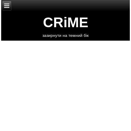
CRiME
зазирнути на темний бік