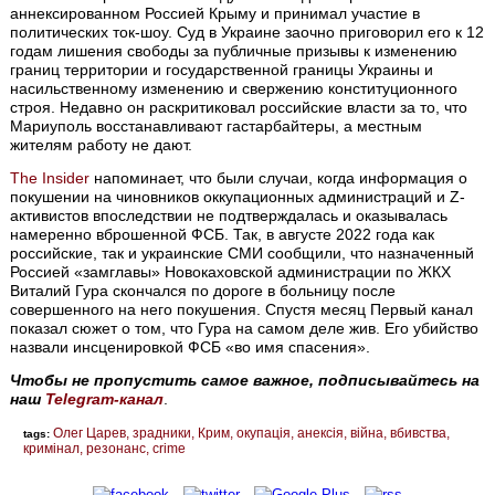
аннексированном Россией Крыму и принимал участие в
политических ток-шоу. Суд в Украине заочно приговорил его к 12
годам лишения свободы за публичные призывы к изменению
границ территории и государственной границы Украины и
насильственному изменению и свержению конституционного
строя. Недавно он раскритиковал российские власти за то, что
Мариуполь восстанавливают гастарбайтеры, а местным
жителям работу не дают.
The Insider
напоминает, что были случаи, когда информация о
покушении на чиновников оккупационных администраций и Z-
активистов впоследствии не подтверждалась и оказывалась
намеренно вброшенной ФСБ. Так, в августе 2022 года как
российские, так и украинские СМИ сообщили, что назначенный
Россией «замглавы» Новокаховской администрации по ЖКХ
Виталий Гура скончался по дороге в больницу после
совершенного на него покушения. Спустя месяц Первый канал
показал сюжет о том, что Гура на самом деле жив. Его убийство
назвали инсценировкой ФСБ «во имя спасения».
Чтобы не пропустить самое важное, подписывайтесь на
наш
Telegram-канал
.
Олег Царев
зрадники
Крим
окупація
анексія
війна
вбивства
tags:
кримінал
резонанс
crime