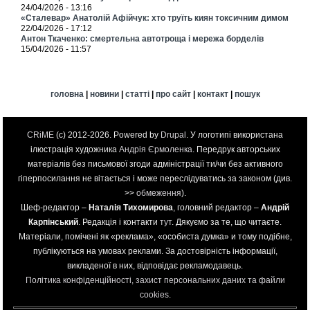
24/04/2026 - 13:16
«Сталевар» Анатолій Афійчук: хто труїть киян токсичним димом
22/04/2026 - 17:12
Антон Ткаченко: смертельна автотроща і мережа борделів
15/04/2026 - 11:57
головна
|
новини
|
статті
|
про сайт
|
контакт
|
пошук
CRiME
(c) 2012-2026. Powered by
Drupal
. У логотипі використана
ілюстрація художника
Андрія Єрмоленка
. Передрук авторських
матеріалів без письмової згоди адміністрації ти/чи без активного
гіперпосилання не вітається і може переслідуватись за законом (див.
>>
обмеження
).
Шеф-редактор –
Наталія Тихомирова
, головний редактор –
Андрій
Карпінський
. Редакція і контакти
тут
. Дякуємо за те, що читаєте.
Матеріали, помічені як «реклама», «особиста думка» и тому подібне,
публікуються на умовах реклами. За достовірність інформації,
викладеної в них, відповідає рекламодавець.
Політика конфіденційності, захист персональних даних та файли
cookies
.