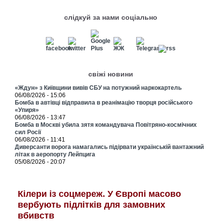
слідкуй за нами соціально
свіжі новини
«Ждун» з Київщини вивів СБУ на потужний наркокартель
06/08/2026 - 15:06
Бомба в автівці відправила в реанімацію творця російського
«Упиря»
06/08/2026 - 13:47
Бомба в Москві убила зятя командувача Повітряно-космічних
сил Росії
06/08/2026 - 11:41
Диверсанти ворога намагались підірвати українській вантажний
літак в аеропорту Лейпцига
05/08/2026 - 20:07
Кілери із соцмереж. У Європі масово
вербують підлітків для замовних
вбивств