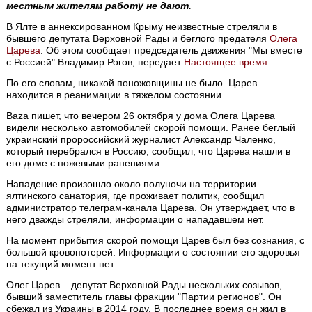
местным жителям работу не дают.
В Ялте в аннексированном Крыму неизвестные стреляли в
бывшего депутата Верховной Рады и беглого предателя
Олега
Царева
. Об этом сообщает председатель движения "Мы вместе
с Россией" Владимир Рогов, передает
Настоящее время
.
По его словам, никакой поножовщины не было. Царев
находится в реанимации в тяжелом состоянии.
Baza пишет, что вечером 26 октября у дома Олега Царева
видели несколько автомобилей скорой помощи. Ранее беглый
украинский пророссийский журналист Александр Чаленко,
который перебрался в Россию, сообщил, что Царева нашли в
его доме с ножевыми ранениями.
Нападение произошло около полуночи на территории
ялтинского санатория, где проживает политик, сообщил
администратор телеграм-канала Царева. Он утверждает, что в
него дважды стреляли, информации о нападавшем нет.
На момент прибытия скорой помощи Царев был без сознания, с
большой кровопотерей. Информации о состоянии его здоровья
на текущий момент нет.
Олег Царев – депутат Верховной Рады нескольких созывов,
бывший заместитель главы фракции "Партии регионов". Он
сбежал из Украины в 2014 году. В последнее время он жил в