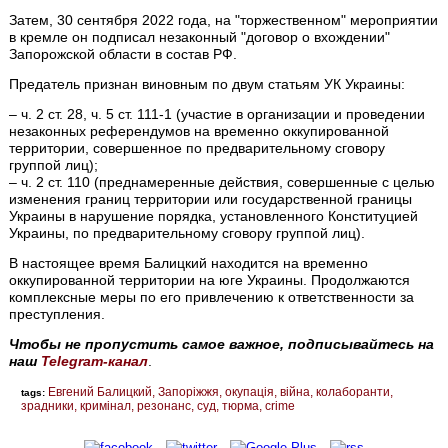
Затем, 30 сентября 2022 года, на "торжественном" мероприятии
в кремле он подписал незаконный "договор о вхождении"
Запорожской области в состав РФ.
Предатель признан виновным по двум статьям УК Украины:
– ч. 2 ст. 28, ч. 5 ст. 111-1 (участие в организации и проведении
незаконных референдумов на временно оккупированной
территории, совершенное по предварительному сговору
группой лиц);
– ч. 2 ст. 110 (преднамеренные действия, совершенные с целью
изменения границ территории или государственной границы
Украины в нарушение порядка, установленного Конституцией
Украины, по предварительному сговору группой лиц).
В настоящее время Балицкий находится на временно
оккупированной территории на юге Украины. Продолжаются
комплексные меры по его привлечению к ответственности за
преступления.
Чтобы не пропустить самое важное, подписывайтесь на
наш
Telegram-канал
.
Евгений Балицкий
Запоріжжя
окупація
війна
колаборанти
tags:
зрадники
кримінал
резонанс
суд
тюрма
crime