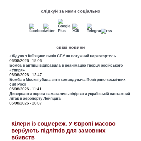
слідкуй за нами соціально
свіжі новини
«Ждун» з Київщини вивів СБУ на потужний наркокартель
06/08/2026 - 15:06
Бомба в автівці відправила в реанімацію творця російського
«Упиря»
06/08/2026 - 13:47
Бомба в Москві убила зятя командувача Повітряно-космічних
сил Росії
06/08/2026 - 11:41
Диверсанти ворога намагались підірвати українській вантажний
літак в аеропорту Лейпцига
05/08/2026 - 20:07
Кілери із соцмереж. У Європі масово
вербують підлітків для замовних
вбивств