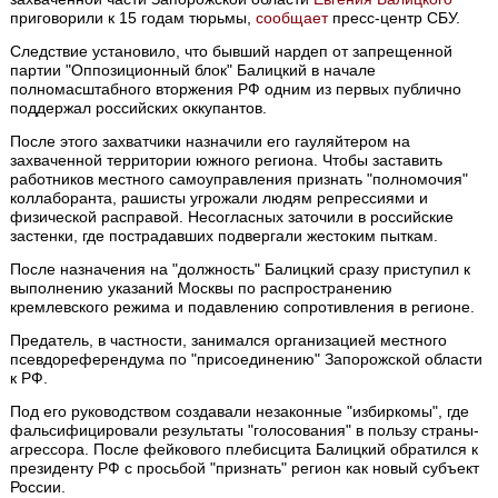
приговорили к 15 годам тюрьмы,
сообщает
пресс-центр СБУ.
Следствие установило, что бывший нардеп от запрещенной
партии "Оппозиционный блок" Балицкий в начале
полномасштабного вторжения РФ одним из первых публично
поддержал российских оккупантов.
После этого захватчики назначили его гауляйтером на
захваченной территории южного региона. Чтобы заставить
работников местного самоуправления признать "полномочия"
коллаборанта, рашисты угрожали людям репрессиями и
физической расправой. Несогласных заточили в российские
застенки, где пострадавших подвергали жестоким пыткам.
После назначения на "должность" Балицкий сразу приступил к
выполнению указаний Москвы по распространению
кремлевского режима и подавлению сопротивления в регионе.
Предатель, в частности, занимался организацией местного
псевдореферендума по "присоединению" Запорожской области
к РФ.
Под его руководством создавали незаконные "избиркомы", где
фальсифицировали результаты "голосования" в пользу страны-
агрессора. После фейкового плебисцита Балицкий обратился к
президенту РФ с просьбой "признать" регион как новый субъект
России.