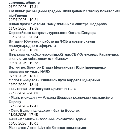
замовних вбивств
06/08/2026 - 17:31
Кім Філбі: розбещений зрадник, який допоміг Сталіну поневолити
пів Європи
29/07/2026 - 19:21
Пішов проти системи. Чому звільнили міністра Федорова
16/07/2026 - 18:15
Європейська гастроль турецького Остапа Бендера
15/07/2026 - 20:34
Виталий Юрченко - работа на ФСБ и новые схемы
международного афериста
14/07/2026 - 16:30
Пійманий на хабарі екс-співробітник СБУ Олександр Карамушка
знову став «рішалою» для бізнесу
09/07/2026 - 19:28
Великі розбірки: як Влада Молчанова і Юрій Іванющенко
привернули увагу НАБУ
02/07/2026 - 18:01
У справі «Мідаса» з’явились вуха нардепа Кучеренка
19/06/2026 - 18:19
Тінь Тігіпка. Хто викупив Єрмака із СІЗО
22/05/2026 - 20:08
«Матір міскодингу» Альона Шевцова розпочала експансію в
Європу
19/05/2026 - 12:41
«Сенс Банк» під «дахом» братів Веселих
11/05/2026 - 17:45
Банк «Альянс» і «зелений» схематоз Шурми
10/05/2026 - 15:01
Махінатор Антон Шухнін брязкає «орденами»