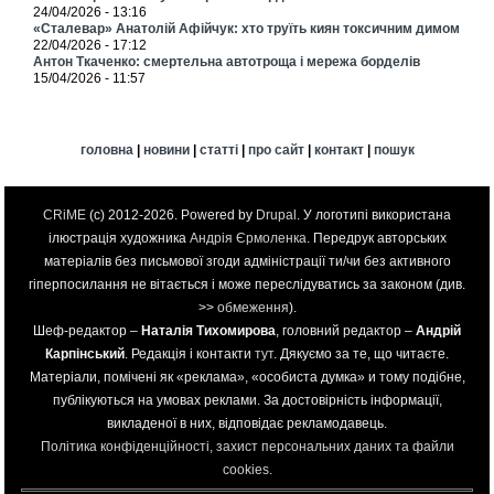
24/04/2026 - 13:16
«Сталевар» Анатолій Афійчук: хто труїть киян токсичним димом
22/04/2026 - 17:12
Антон Ткаченко: смертельна автотроща і мережа борделів
15/04/2026 - 11:57
головна
|
новини
|
статті
|
про сайт
|
контакт
|
пошук
CRiME
(c) 2012-2026. Powered by
Drupal
. У логотипі використана
ілюстрація художника
Андрія Єрмоленка
. Передрук авторських
матеріалів без письмової згоди адміністрації ти/чи без активного
гіперпосилання не вітається і може переслідуватись за законом (див.
>>
обмеження
).
Шеф-редактор –
Наталія Тихомирова
, головний редактор –
Андрій
Карпінський
. Редакція і контакти
тут
. Дякуємо за те, що читаєте.
Матеріали, помічені як «реклама», «особиста думка» и тому подібне,
публікуються на умовах реклами. За достовірність інформації,
викладеної в них, відповідає рекламодавець.
Політика конфіденційності, захист персональних даних та файли
cookies
.