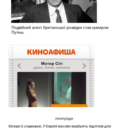
Подвійний агент британської розвідки став кумиром
Путіна.
лонгріди
Кілери із соцмереж. У Європі масово вербують підлітків для