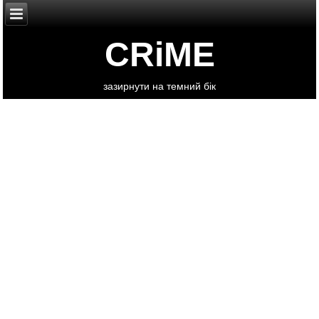
CRiME
зазирнути на темний бік