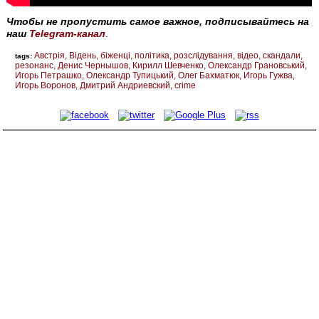
Чтобы не пропустить самое важное, подписывайтесь на
наш
Telegram-канал
.
Австрія
Відень
біженці
політика
розслідування
відео
скандали
tags:
резонанс
Денис Чернышов
Кирилл Шевченко
Олександр Грановський
Игорь Петрашко
Олександр Тупицький
Олег Бахматюк
Игорь Гужва
Игорь Воронов
Дмитрий Андриевский
crime