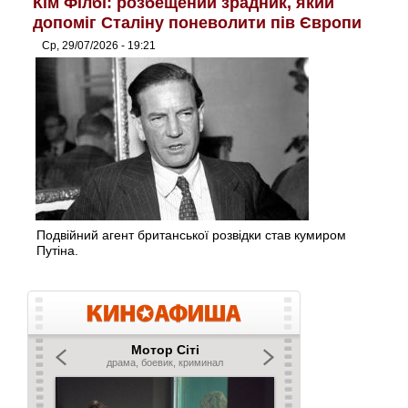
Кім Філбі: розбещений зрадник, який
допоміг Сталіну поневолити пів Європи
Ср, 29/07/2026 - 19:21
Подвійний агент британської розвідки став кумиром
Путіна.