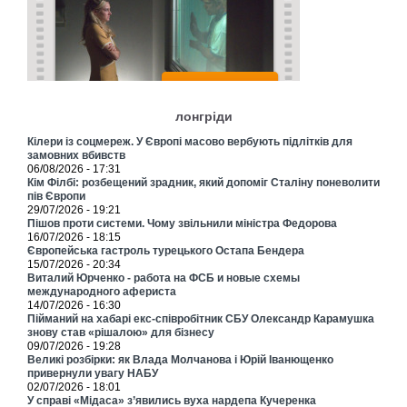
лонгріди
Кілери із соцмереж. У Європі масово вербують підлітків для
замовних вбивств
06/08/2026 - 17:31
Кім Філбі: розбещений зрадник, який допоміг Сталіну поневолити
пів Європи
29/07/2026 - 19:21
Пішов проти системи. Чому звільнили міністра Федорова
16/07/2026 - 18:15
Європейська гастроль турецького Остапа Бендера
15/07/2026 - 20:34
Виталий Юрченко - работа на ФСБ и новые схемы
международного афериста
14/07/2026 - 16:30
Пійманий на хабарі екс-співробітник СБУ Олександр Карамушка
знову став «рішалою» для бізнесу
09/07/2026 - 19:28
Великі розбірки: як Влада Молчанова і Юрій Іванющенко
привернули увагу НАБУ
02/07/2026 - 18:01
У справі «Мідаса» з’явились вуха нардепа Кучеренка