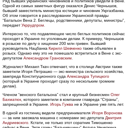
Ряд бывших украинских чиновников и политиков увидели в Вене.
Одной из самых заметных фигур оказался Денис Чернышов,
бывший заместитель министра юстиции и чиновник Укргазбанка.
Об этом говорится в расследовании Украинской правды
“Батальон Вена 2. Беглецы, родственники, депутаты, министры”,
передает
Укррудпром
.
Интересно то, что подавляющее число беглых политиков сейчас
проходят в Украине по уголовным делам. К примеру, Чернышов
в розыске по делу о хищении 200 млн гривен. Бывший
руководитель Нацбанка
Кирилл Шевченко
также объявлен в
розыск. Однако ему это не помешало встретиться в Вене с экс-
депутатом
Александром Грановским
.
Журналист Михаил Ткач отмечает, что в столице Австрии также
заметили Игоря Петрашко — экс-министра сельского хозяйства,
зампреда Конституционного суда
Александра Тупицкого
(который в Украине проходит сразу по нескольким громким
делам).
Членом “венского батальона” стал и крупный бизнесмен
Олег
Бахматюк
, которого заметили в компании главреда “Страны”,
запрещенной в Украине.
Игорь Гужва
не в Украине уже пять лет.
В одной из гостиниц видели предпринимателя
Игоря Воронова
— за ним заезжала машина с номерами экс-депутата
Дмитрия
Андриевского
. Кстати, не только этот соратник Тимошенко
сейчас в Вене. Зятя главы “Батькивщины” Артура Чечеткина