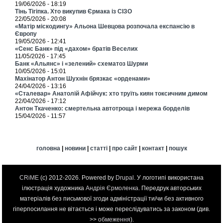
19/06/2026 - 18:19
Тінь Тігіпка. Хто викупив Єрмака із СІЗО
22/05/2026 - 20:08
«Матір міскодингу» Альона Шевцова розпочала експансію в
Європу
19/05/2026 - 12:41
«Сенс Банк» під «дахом» братів Веселих
11/05/2026 - 17:45
Банк «Альянс» і «зелений» схематоз Шурми
10/05/2026 - 15:01
Махінатор Антон Шухнін брязкає «орденами»
24/04/2026 - 13:16
«Сталевар» Анатолій Афійчук: хто труїть киян токсичним димом
22/04/2026 - 17:12
Антон Ткаченко: смертельна автотроща і мережа борделів
15/04/2026 - 11:57
головна
|
новини
|
статті
|
про сайт
|
контакт
|
пошук
CRiME
(c) 2012-2026. Powered by
Drupal
. У логотипі використана
ілюстрація художника
Андрія Єрмоленка
. Передрук авторських
матеріалів без письмової згоди адміністрації ти/чи без активного
гіперпосилання не вітається і може переслідуватись за законом (див.
>>
обмеження
).