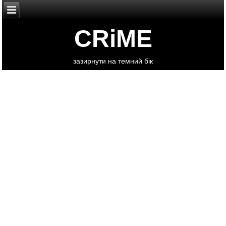
CRiME
зазирнути на темний бік