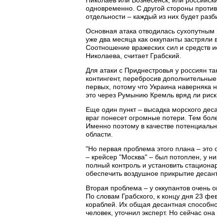
одновременно. С другой стороны против
отдельности – каждый из них будет раз
Основная атака отводилась сухопутным в
уже два месяца как оккупанты застряли 
Соотношение вражеских сил и средств и
Николаева, считает Грабский.
Для атаки с Приднестровья у россиян та
контингент, перебросив дополнительные
первых, потому что Украина наверняка н
это через Румынию Кремль вряд ли риск
Еще один пункт – высадка морского дес
враг понесет огромные потери. Тем бол
Именно поэтому в качестве потенциальн
области.
"Но первая проблема этого плана – это
– крейсер "Москва" – был потоплен, у н
полный контроль и установить стациона
обеспечить воздушное прикрытие десант
Вторая проблема – у оккупантов очень о
По словам Грабского, к концу дня 23 ф
кораблей. Их общая десантная способно
человек, уточнил эксперт. Но сейчас она