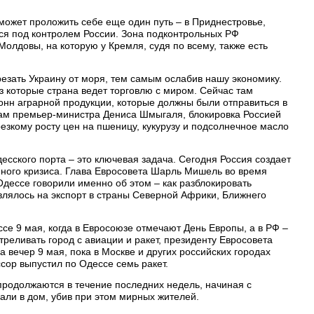
 может проложить себе еще один путь – в Приднестровье,
тся под контролем России. Зона подконтрольных РФ
Молдовы, на которую у Кремля, судя по всему, также есть
езать Украину от моря, тем самым ослабив нашу экономику.
з которые страна ведет торговлю с миром. Сейчас там
онн аграрной продукции, которые должны были отправиться в
вам премьер-министра Дениса Шмыгаля, блокировка Россией
езкому росту цен на пшеницу, кукурузу и подсолнечное масло
десского порта – это ключевая задача. Сегодня Россия создает
нного кризиса. Глава Евросовета Шарль Мишель во время
дессе говорили именно об этом – как разблокировать
влялось на экспорт в страны Северной Африки, Ближнего
е 9 мая, когда в Евросоюзе отмечают День Европы, а в РФ –
реливать город с авиации и ракет, президенту Евросовета
а вечер 9 мая, пока в Москве и других российских городах
сор выпустил по Одессе семь ракет.
продолжаются в течение последних недель, начиная с
али в дом, убив при этом мирных жителей.