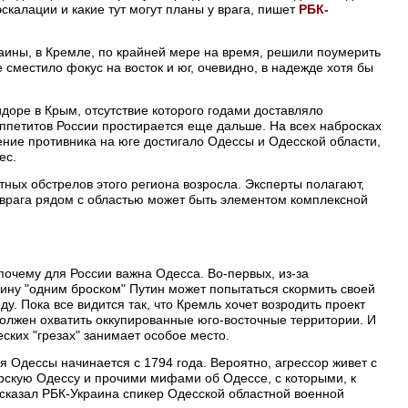
эскалации и какие тут могут планы у врага, пишет
РБК-
аины, в Кремле, по крайней мере на время, решили поумерить
сместило фокус на восток и юг, очевидно, в надежде хотя бы
идоре в Крым, отсутствие которого годами доставляло
аппетитов России простирается еще дальше. На всех набросках
ние противника на юге достигало Одессы и Одесской области,
ес.
тных обстрелов этого региона возросла. Эксперты полагают,
 врага рядом с областью может быть элементом комплексной
почему для России важна Одесса. Во-первых, из-за
ину "одним броском" Путин может попытаться скормить своей
у. Пока все видится так, что Кремль хочет возродить проект
должен охватить оккупированные юго-восточные территории. И
ских "грезах" занимает особое место.
ия Одессы начинается с 1794 года. Вероятно, агрессор живет с
рскую Одессу и прочими мифами об Одессе, с которыми, к
– сказал РБК-Украина спикер Одесской областной военной