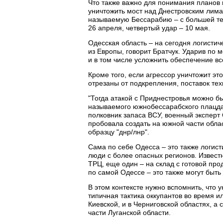
Что также важно для понимания планов 
уничтожить мост над Днестровским лима
называемую Бессарабию – с большей те
26 апреля, четвертый удар – 10 мая.
Одесская область – на сегодня логистич
из Европы, говорит Братчук. Ударив по м
и в том числе усложнить обеспечение вс
Кроме того, если агрессор уничтожит это
отрезаны от подкрепления, поставок тех
"Тогда атакой с Приднестровья можно бы
называемого южнобессарабского плацдар
полковник запаса ВСУ, военный эксперт 
пробовала создать на южной части обла
образцу "днр/лнр".
Сама по себе Одесса – это также логист
люди с более опасных регионов. Известн
ТРЦ, еще один – на склад с готовой пр
по самой Одессе – это также могут быть
В этом контексте нужно вспомнить, что
типичная тактика оккупантов во время и
Киевской, и в Черниговской областях, а
части Луганской области.