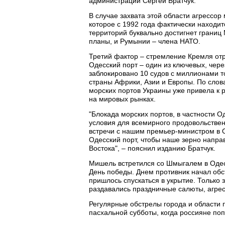
администрации Сергей Братчук.
В случае захвата этой области агрессор
которое с 1992 года фактически находи
территорий буквально достигнет границ 
планы, и Румынии – члена НАТО.
Третий фактор – стремление Кремля отр
Одесский порт – один из ключевых, чере
заблокировано 10 судов с миллионами т
страны Африки, Азии и Европы. По сло
морских портов Украины уже привела к р
на мировых рынках.
"Блокада морских портов, в частности О
условия для всемирного продовольстве
встречи с нашим премьер-министром в О
Одесский порт, чтобы наше зерно напра
Востока", – пояснил изданию Братчук.
Мишель встретился со Шмыгалем в Одесс
День победы. Днем противник начал обст
пришлось спускаться в укрытие. Только з
раздавались праздничные салюты, агрес
Регулярные обстрелы города и области 
пасхальной субботы, когда россияне поп