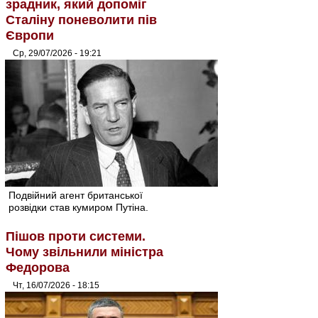
зрадник, який допоміг
Сталіну поневолити пів
Європи
Ср, 29/07/2026 - 19:21
Подвійний агент британської
розвідки став кумиром Путіна.
Пішов проти системи.
Чому звільнили міністра
Федорова
Чт, 16/07/2026 - 18:15