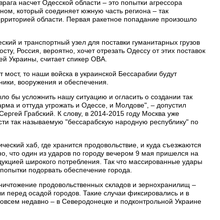
врага насчет Одесской области – это попытки агрессора
ном, который соединяет южную часть региона – так
рриторией области. Первая ракетное попадание произошло
еский и транспортный узел для поставки гуманитарных грузов
осту, Россия, вероятно, хочет отрезать Одессу от этих поставок
ей Украины, считает спикер ОВА.
т мост, то наши войска в украинской Бессарабии будут
ники, вооружения и обеспечения.
ло бы усложнить нашу ситуацию и огласить о создании так
ма и оттуда угрожать и Одессе, и Молдове", – допустил
Сергей Грабский. К слову, в 2014-2015 году Москва уже
сти так называемую "бессарабскую народную республику" по
ический хаб, где хранится продовольствие, и куда съезжаются
о, что один из ударов по городу вечером 9 мая пришелся на
одукцией широкого потребления. Так что массированные удары
 попытки подорвать обеспечение города.
 уничтожение продовольственных складов и зернохранилищ –
ли перед осадой городов. Такие случаи фиксировались и в
 совсем недавно – в Северодонецке и подконтрольной Украине