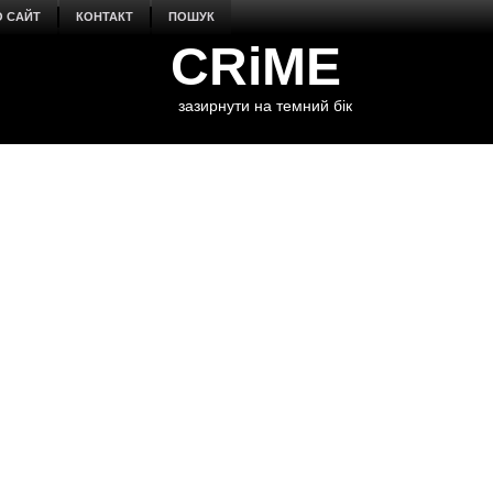
О САЙТ
КОНТАКТ
ПОШУК
CRiME
зазирнути на темний бік