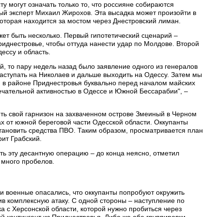
у могут означать только то, что россияне собираются
ный эксперт Михаил Жирохов. Эта высадка может произойти в
которая находится за мостом через Днестровский лиман.
ет быть несколько. Первый гипотетический сценарий –
риднестровье, чтобы оттуда нанести удар по Молдове. Второй
ессу и область.
й, то пару недель назад было заявление одного из генералов
наступать на Николаев и дальше выходить на Одессу. Затем мы
и в районе Приднестровья буквально перед началом майских
мечательной активностью в Одессе и Южной Бессарабии", –
ть свой гарнизон на захваченном острове Змеиный в Черном
ах от южной береговой части Одесской области. Оккупанты
становить средства ПВО. Таким образом, просматривается план
рит Грабский.
ть эту десантную операцию – до конца неясно, отметил
 много пробелов.
и военные опасались, что оккупанты попробуют окружить
в комплексную атаку. С одной стороны – наступление по
а с Херсонской области, которой нужно пробиться через
й контингент из Приднестровья. Либо же обе группировки