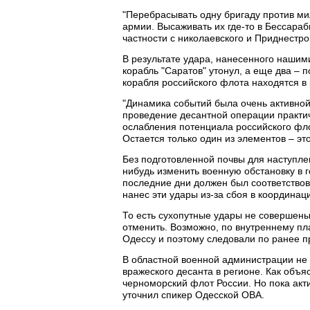
"Перебрасывать одну бригаду против ми
армии. Высаживать их где-то в Бессараб
частности с николаевского и Приднестров
В результате удара, нанесенного нашим
корабль "Саратов" утонул, а еще два –
корабля российского флота находятся в 
"Динамика событий была очень активной.
проведение десантной операции практич
ослабления потенциала российского фл
Остается только один из элементов – это
Без подготовленной почвы для наступле
нибудь изменить военную обстановку в 
последние дни должен был соответствова
нанес эти удары из-за сбоя в координа
То есть сухопутные удары не совершены
отменить. Возможно, по внутреннему пл
Одессу и поэтому следовали по ранее 
В областной военной администрации не 
вражеского десанта в регионе. Как объяс
черноморский флот России. Но пока акт
уточнил спикер Одесской ОВА.