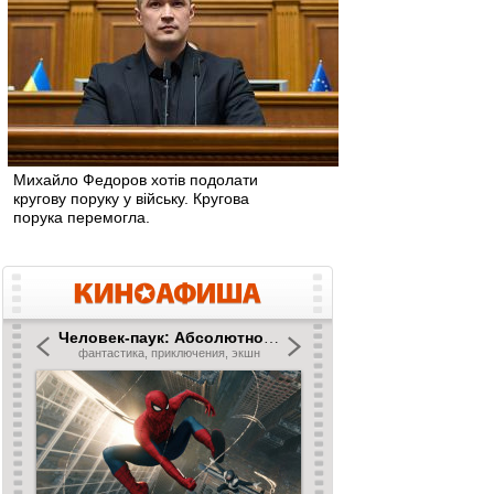
Михайло Федоров хотів подолати
кругову поруку у війську. Кругова
порука перемогла.