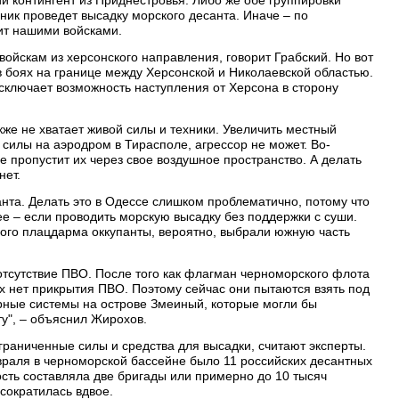
ник проведет высадку морского десанта. Иначе – по
бит нашими войсками.
ойскам из херсонского направления, говорит Грабский. Но вот
в боях на границе между Херсонской и Николаевской областью.
сключает возможность наступления от Херсона в сторону
кже не хватает живой силы и техники. Увеличить местный
 силы на аэродром в Тирасполе, агрессор не может. Во-
е пропустит их через свое воздушное пространство. А делать
нет.
анта. Делать это в Одессе слишком проблематично, потому что
ее – если проводить морскую высадку без поддержки с суши.
ого плацдарма оккупанты, вероятно, выбрали южную часть
 отсутствие ПВО. После того как флагман черноморского флота
их нет прикрытия ПВО. Поэтому сейчас они пытаются взять под
рные системы на острове Змеиный, которые могли бы
у", – объяснил Жирохов.
граниченные силы и средства для высадки, считают эксперты.
евраля в черноморской бассейне было 11 российских десантных
сть составляла две бригады или примерно до 10 тысяч
 сократилась вдвое.