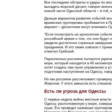
Все последние обстрелы и удары по мост
высадить морской десант, говорит воен
южной части Одесской области – в той, 
Дальше вариантов развития событий мож
вражеская группировка пробивается в П
вариант – десантники могут атаковать Од
"Если посмотреть на хронологию событи
российской армии о том, что они будут 
увидели достаточно странные заварушк
праздников. И это также совпало с при
отметил Грабский.
Параллельно россияне пытаются укрепи
море, который находится в 40 километр
хотят создать там пункт управления и у
подготовки наступления на Одессу, гово
Но как россияне рассчитывают проверну
Жирохов. У этого замысла есть слишком
Есть ли угроза для Одессы
С первых недель войны местные власти 
Одессу, расположенную у моря, соверши
суше. Его проведет наземная группировк
Николаев или Вознесенск, или российски