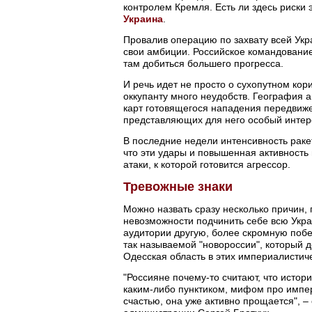
контролем Кремля. Есть ли здесь риски 
Украина
.
Провалив операцию по захвату всей Укр
свои амбиции. Российское командование 
там добиться большего прогресса.
И речь идет не просто о сухопутном кор
оккупанту много неудобств. География 
карт готовящегося нападения передвиже
представляющих для него особый интер
В последние недели интенсивность раке
что эти удары и повышенная активность
атаки, к которой готовится агрессор.
Тревожные знаки
Можно назвать сразу несколько причин, 
невозможности подчинить себе всю Укра
аудитории другую, более скромную побед
так называемой "новороссии", который 
Одесская область в этих империалистиче
"Россияне почему-то считают, что истор
каким-либо пунктиком, мифом про импе
счастью, она уже активно прощается", 