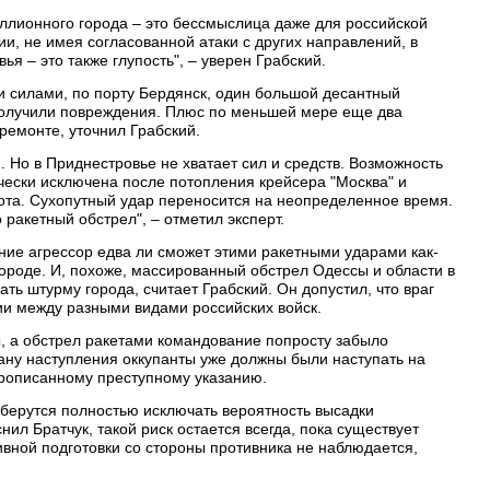
ллионного города – это бессмыслица даже для российской
ии, не имея согласованной атаки с других направлений, в
ья – это также глупость", – уверен Грабский.
и силами, по порту Бердянск, один большой десантный
 получили повреждения. Плюс по меньшей мере еще два
ремонте, уточнил Грабский.
 Но в Приднестровье не хватает сил и средств. Возможность
ески исключена после потопления крейсера "Москва" и
ота. Сухопутный удар переносится на неопределенное время.
 ракетный обстрел", – отметил эксперт.
ние агрессор едва ли сможет этими ракетными ударами как-
городе. И, похоже, массированный обстрел Одессы и области в
ть штурму города, считает Грабский. Он допустил, что враг
ции между разными видами российских войск.
, а обстрел ракетами командование попросту забыло
ану наступления оккупанты уже должны были наступать на
прописанному преступному указанию.
берутся полностью исключать вероятность высадки
нил Братчук, такой риск остается всегда, пока существует
ивной подготовки со стороны противника не наблюдается,