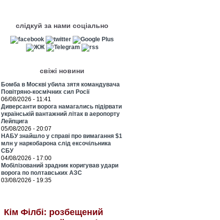
слідкуй за нами соціально
свіжі новини
Бомба в Москві убила зятя командувача
Повітряно-космічних сил Росії
06/08/2026 - 11:41
Диверсанти ворога намагались підірвати
українській вантажний літак в аеропорту
Лейпцига
05/08/2026 - 20:07
НАБУ знайшло у справі про вимагання $1
млн у наркобарона слід ексочільника
СБУ
04/08/2026 - 17:00
Мобілізований зрадник коригував удари
ворога по полтавських АЗС
03/08/2026 - 19:35
Кім Філбі: розбещений