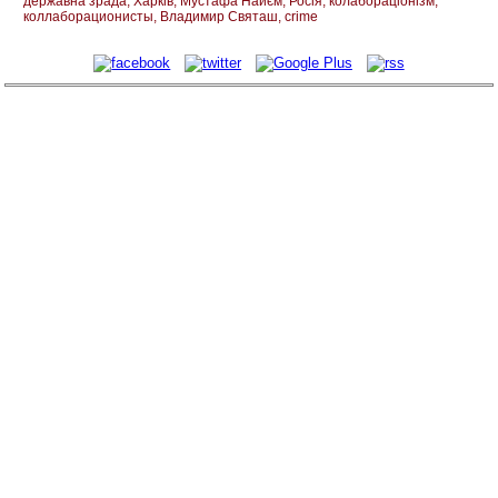
державна зрада
Харків
Мустафа Найєм
Росія
колабораціонізм
коллаборационисты
Владимир Святаш
crime