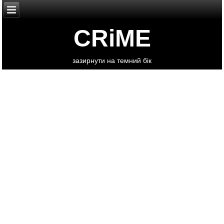
CRiME
зазирнути на темний бік