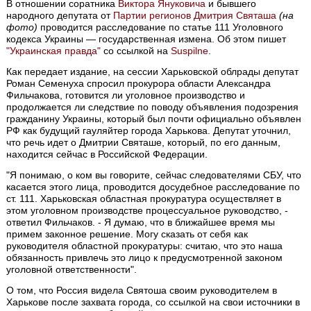
В отношении соратника
Виктора Януковича
и бывшего
народного депутата от
Партии регионов
Дмитрия Святаша
(на
фото)
проводится расследование по статье 111 Уголовного
кодекса Украины — государственная измена. Об этом пишет
"Украинская правда"
со ссылкой на
Suspilne
.
Как передает издание, на сессии Харьковской облрады депутат
Роман Семенуха спросил прокурора области Александра
Фильчакова, готовится ли уголовное производство и
продолжается ли следствие по поводу объявления подозрения
гражданину Украины, который был почти официально объявлен
РФ как будущий гауляйтер города Харькова. Депутат уточнил,
что речь идет о Дмитрии Святаше, который, по его данным,
находится сейчас в Российской Федерации.
"Я понимаю, о ком вы говорите, сейчас следователями СБУ, что
касается этого лица, проводится досудебное расследование по
ст. 111. Харьковская областная прокуратура осуществляет в
этом уголовном производстве процессуальное руководство, -
ответил Фильчаков. - Я думаю, что в ближайшее время мы
примем законное решение. Могу сказать от себя как
руководителя областной прокуратуры: считаю, что это наша
обязанность привлечь это лицо к предусмотренной законом
уголовной ответственности".
О том, что Россия видела Святоша своим руководителем в
Харькове после захвата города, со ссылкой на свои источники в