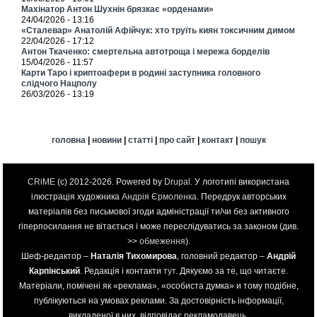
Махінатор Антон Шухнін брязкає «орденами»
24/04/2026 - 13:16
«Сталевар» Анатолій Афійчук: хто труїть киян токсичним димом
22/04/2026 - 17:12
Антон Ткаченко: смертельна автотроща і мережа борделів
15/04/2026 - 11:57
Карти Таро і криптоафери в родині заступника головного
слідчого Нацполу
26/03/2026 - 13:19
головна
|
новини
|
статті
|
про сайт
|
контакт
|
пошук
CRiME
(c) 2012-2026. Powered by
Drupal
. У логотипі використана
ілюстрація художника
Андрія Єрмоленка
. Передрук авторських
матеріалів без письмової згоди адміністрації ти/чи без активного
гіперпосилання не вітається і може переслідуватись за законом (див.
>>
обмеження
).
Шеф-редактор –
Наталія Тихомирова
, головний редактор –
Андрій
Карпінський
. Редакція і контакти
тут
. Дякуємо за те, що читаєте.
Матеріали, помічені як «реклама», «особиста думка» и тому подібне,
публікуються на умовах реклами. За достовірність інформації,
викладеної в них, відповідає рекламодавець.