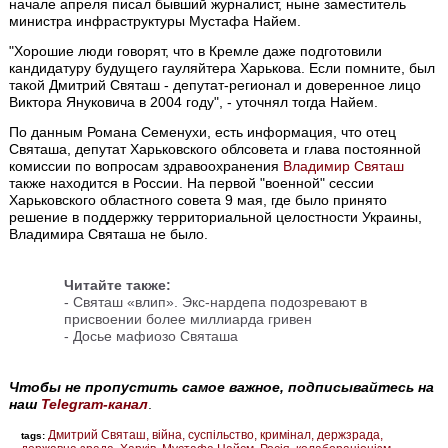
начале апреля писал бывший журналист, ныне заместитель
министра инфраструктуры Мустафа Найем.
"Хорошие люди говорят, что в Кремле даже подготовили
кандидатуру будущего гауляйтера Харькова. Если помните, был
такой Дмитрий Святаш - депутат-регионал и доверенное лицо
Виктора Януковича в 2004 году", - уточнял тогда Найем.
По данным Романа Семенухи, есть информация, что отец
Святаша, депутат Харьковского облсовета и глава постоянной
комиссии по вопросам здравоохранения
Владимир Святаш
также находится в России. На первой "военной" сессии
Харьковского областного совета 9 мая, где было принято
решение в поддержку территориальной целостности Украины,
Владимира Святаша не было.
Читайте также:
-
Святаш «влип». Экс-нардепа подозревают в
присвоении более миллиарда гривен
-
Досье мафиозо Святаша
Чтобы не пропустить самое важное, подписывайтесь на
наш
Telegram-канал
.
Дмитрий Святаш
війна
суспільство
кримінал
держзрада
tags: