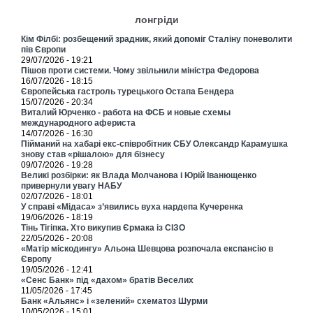
лонгріди
Кім Філбі: розбещений зрадник, який допоміг Сталіну поневолити
пів Європи
29/07/2026 - 19:21
Пішов проти системи. Чому звільнили міністра Федорова
16/07/2026 - 18:15
Європейська гастроль турецького Остапа Бендера
15/07/2026 - 20:34
Виталий Юрченко - работа на ФСБ и новые схемы
международного афериста
14/07/2026 - 16:30
Пійманий на хабарі екс-співробітник СБУ Олександр Карамушка
знову став «рішалою» для бізнесу
09/07/2026 - 19:28
Великі розбірки: як Влада Молчанова і Юрій Іванющенко
привернули увагу НАБУ
02/07/2026 - 18:01
У справі «Мідаса» з’явились вуха нардепа Кучеренка
19/06/2026 - 18:19
Тінь Тігіпка. Хто викупив Єрмака із СІЗО
22/05/2026 - 20:08
«Матір міскодингу» Альона Шевцова розпочала експансію в
Європу
19/05/2026 - 12:41
«Сенс Банк» під «дахом» братів Веселих
11/05/2026 - 17:45
Банк «Альянс» і «зелений» схематоз Шурми
10/05/2026 - 15:01