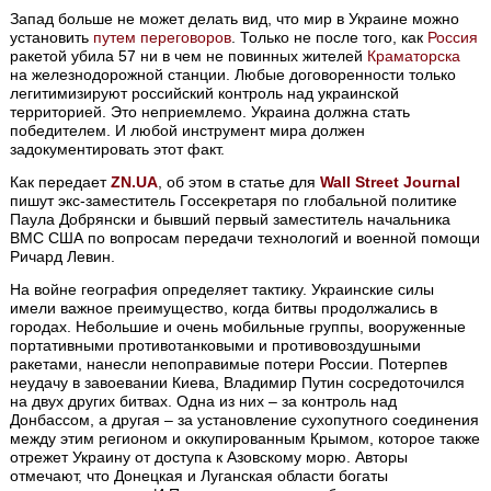
Запад больше не может делать вид, что мир в Украине можно
установить
путем переговоров
. Только не после того, как
Россия
ракетой убила 57 ни в чем не повинных жителей
Краматорска
на железнодорожной станции. Любые договоренности только
легитимизируют российский контроль над украинской
территорией. Это неприемлемо. Украина должна стать
победителем. И любой инструмент мира должен
задокументировать этот факт.
Как передает
ZN.UA
, об этом в статье для
Wall Street Journal
пишут экс-заместитель Госсекретаря по глобальной политике
Паула Добрянски и бывший первый заместитель начальника
ВМС США по вопросам передачи технологий и военной помощи
Ричард Левин.
На войне география определяет тактику. Украинские силы
имели важное преимущество, когда битвы продолжались в
городах. Небольшие и очень мобильные группы, вооруженные
портативными противотанковыми и противовоздушными
ракетами, нанесли непоправимые потери России. Потерпев
неудачу в завоевании Киева, Владимир Путин сосредоточился
на двух других битвах. Одна из них – за контроль над
Донбассом, а другая – за установление сухопутного соединения
между этим регионом и оккупированным Крымом, которое также
отрежет Украину от доступа к Азовскому морю. Авторы
отмечают, что Донецкая и Луганская области богаты