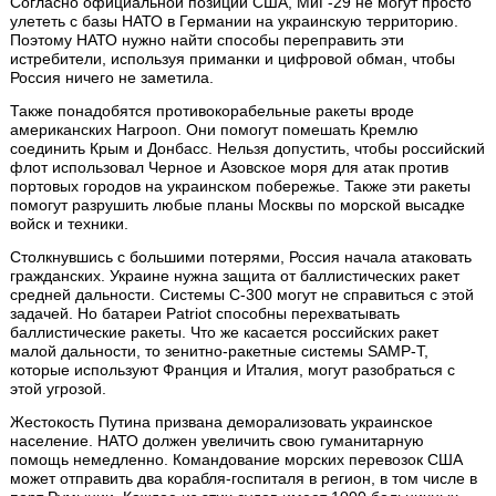
Согласно официальной позиции США, МиГ-29 не могут просто
улететь с базы НАТО в Германии на украинскую территорию.
Поэтому НАТО нужно найти способы переправить эти
истребители, используя приманки и цифровой обман, чтобы
Россия ничего не заметила.
Также понадобятся противокорабельные ракеты вроде
американских Harpoon. Они помогут помешать Кремлю
соединить Крым и Донбасс. Нельзя допустить, чтобы российский
флот использовал Черное и Азовское моря для атак против
портовых городов на украинском побережье. Также эти ракеты
помогут разрушить любые планы Москвы по морской высадке
войск и техники.
Столкнувшись с большими потерями, Россия начала атаковать
гражданских. Украине нужна защита от баллистических ракет
средней дальности. Системы С-300 могут не справиться с этой
задачей. Но батареи Patriot способны перехватывать
баллистические ракеты. Что же касается российских ракет
малой дальности, то зенитно-ракетные системы SAMP-T,
которые используют Франция и Италия, могут разобраться с
этой угрозой.
Жестокость Путина призвана деморализовать украинское
население. НАТО должен увеличить свою гуманитарную
помощь немедленно. Командование морских перевозок США
может отправить два корабля-госпиталя в регион, в том числе в