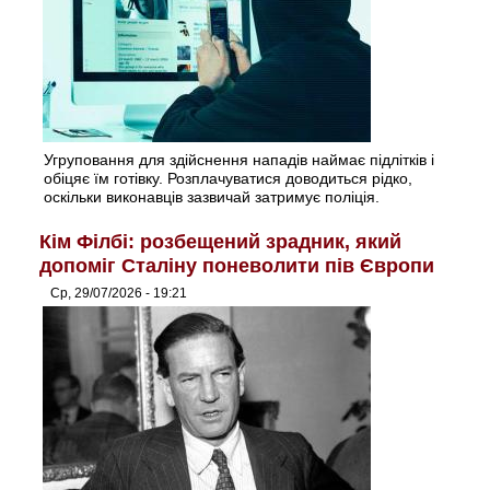
Угруповання для здійснення нападів наймає підлітків і
обіцяє їм готівку. Розплачуватися доводиться рідко,
оскільки виконавців зазвичай затримує поліція.
Кім Філбі: розбещений зрадник, який
допоміг Сталіну поневолити пів Європи
Ср, 29/07/2026 - 19:21