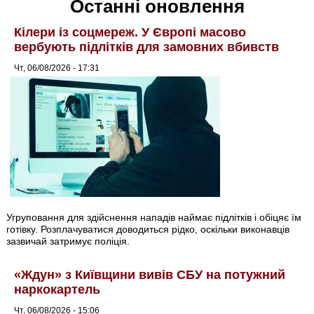
Останні оновлення
Кілери із соцмереж. У Європі масово
вербують підлітків для замовних вбивств
Чт, 06/08/2026 - 17:31
Угруповання для здійснення нападів наймає підлітків і обіцяє їм
готівку. Розплачуватися доводиться рідко, оскільки виконавців
зазвичай затримує поліція.
«Ждун» з Київщини вивів СБУ на потужний
наркокартель
Чт, 06/08/2026 - 15:06