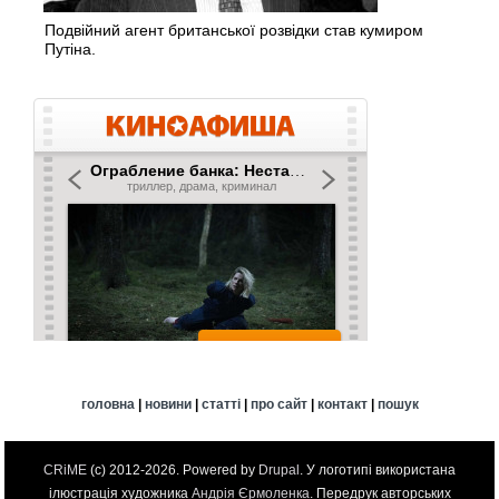
Подвійний агент британської розвідки став кумиром
Путіна.
головна
|
новини
|
статті
|
про сайт
|
контакт
|
пошук
CRiME
(c) 2012-2026. Powered by
Drupal
. У логотипі використана
ілюстрація художника
Андрія Єрмоленка
. Передрук авторських