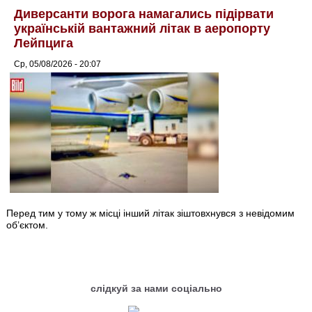
Диверсанти ворога намагались підірвати
українській вантажний літак в аеропорту
Лейпцига
Ср, 05/08/2026 - 20:07
Перед тим у тому ж місці інший літак зіштовхнувся з невідомим
об’єктом.
слідкуй за нами соціально