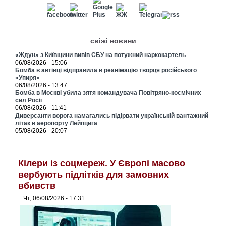
свіжі новини
«Ждун» з Київщини вивів СБУ на потужний наркокартель
06/08/2026 - 15:06
Бомба в автівці відправила в реанімацію творця російського
«Упиря»
06/08/2026 - 13:47
Бомба в Москві убила зятя командувача Повітряно-космічних
сил Росії
06/08/2026 - 11:41
Диверсанти ворога намагались підірвати українській вантажний
літак в аеропорту Лейпцига
05/08/2026 - 20:07
Кілери із соцмереж. У Європі масово
вербують підлітків для замовних
вбивств
Чт, 06/08/2026 - 17:31