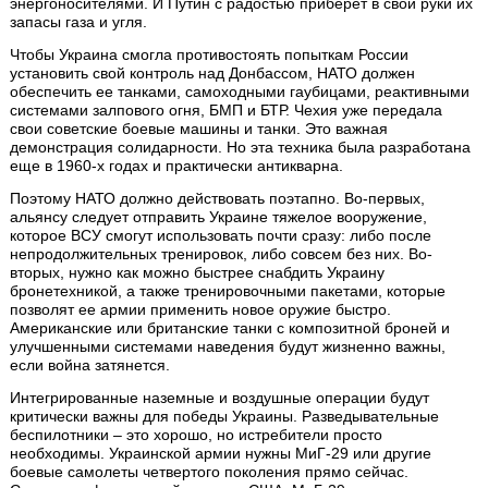
энергоносителями. И Путин с радостью приберет в свои руки их
запасы газа и угля.
Чтобы Украина смогла противостоять попыткам России
установить свой контроль над Донбассом, НАТО должен
обеспечить ее танками, самоходными гаубицами, реактивными
системами залпового огня, БМП и БТР. Чехия уже передала
свои советские боевые машины и танки. Это важная
демонстрация солидарности. Но эта техника была разработана
еще в 1960-х годах и практически антикварна.
Поэтому НАТО должно действовать поэтапно. Во-первых,
альянсу следует отправить Украине тяжелое вооружение,
которое ВСУ смогут использовать почти сразу: либо после
непродолжительных тренировок, либо совсем без них. Во-
вторых, нужно как можно быстрее снабдить Украину
бронетехникой, а также тренировочными пакетами, которые
позволят ее армии применить новое оружие быстро.
Американские или британские танки с композитной броней и
улучшенными системами наведения будут жизненно важны,
если война затянется.
Интегрированные наземные и воздушные операции будут
критически важны для победы Украины. Разведывательные
беспилотники – это хорошо, но истребители просто
необходимы. Украинской армии нужны МиГ-29 или другие
боевые самолеты четвертого поколения прямо сейчас.