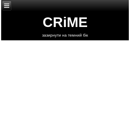
CRiME
зазирнути на темний бік