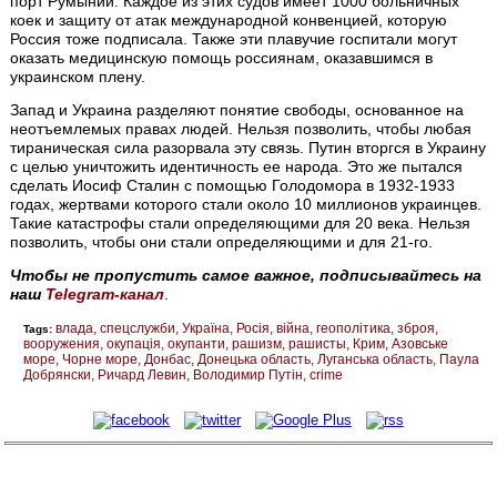
порт Румынии. Каждое из этих судов имеет 1000 больничных
коек и защиту от атак международной конвенцией, которую
Россия тоже подписала. Также эти плавучие госпитали могут
оказать медицинскую помощь россиянам, оказавшимся в
украинском плену.
Запад и Украина разделяют понятие свободы, основанное на
неотъемлемых правах людей. Нельзя позволить, чтобы любая
тираническая сила разорвала эту связь. Путин вторгся в Украину
с целью уничтожить идентичность ее народа. Это же пытался
сделать Иосиф Сталин с помощью Голодомора в 1932-1933
годах, жертвами которого стали около 10 миллионов украинцев.
Такие катастрофы стали определяющими для 20 века. Нельзя
позволить, чтобы они стали определяющими и для 21-го.
Чтобы не пропустить самое важное, подписывайтесь на
наш
Telegram-канал
.
влада
спецслужби
Україна
Росія
війна
геополітика
зброя
Tags:
вооружения
окупація
окупанти
рашизм
рашисты
Крим
Азовське
море
Чорне море
Донбас
Донецька область
Луганська область
Паула
Добрянски
Ричард Левин
Володимир Путін
crime