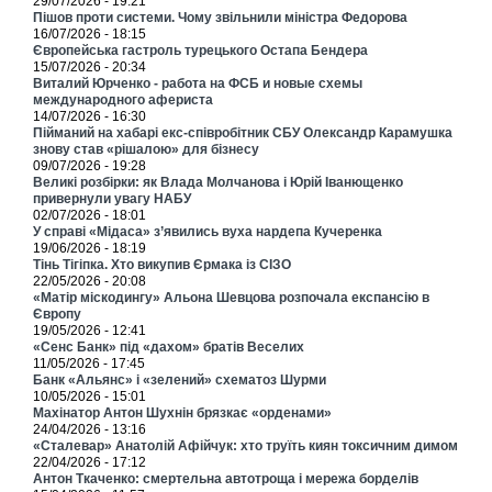
29/07/2026 - 19:21
Пішов проти системи. Чому звільнили міністра Федорова
16/07/2026 - 18:15
Європейська гастроль турецького Остапа Бендера
15/07/2026 - 20:34
Виталий Юрченко - работа на ФСБ и новые схемы
международного афериста
14/07/2026 - 16:30
Пійманий на хабарі екс-співробітник СБУ Олександр Карамушка
знову став «рішалою» для бізнесу
09/07/2026 - 19:28
Великі розбірки: як Влада Молчанова і Юрій Іванющенко
привернули увагу НАБУ
02/07/2026 - 18:01
У справі «Мідаса» з’явились вуха нардепа Кучеренка
19/06/2026 - 18:19
Тінь Тігіпка. Хто викупив Єрмака із СІЗО
22/05/2026 - 20:08
«Матір міскодингу» Альона Шевцова розпочала експансію в
Європу
19/05/2026 - 12:41
«Сенс Банк» під «дахом» братів Веселих
11/05/2026 - 17:45
Банк «Альянс» і «зелений» схематоз Шурми
10/05/2026 - 15:01
Махінатор Антон Шухнін брязкає «орденами»
24/04/2026 - 13:16
«Сталевар» Анатолій Афійчук: хто труїть киян токсичним димом
22/04/2026 - 17:12
Антон Ткаченко: смертельна автотроща і мережа борделів