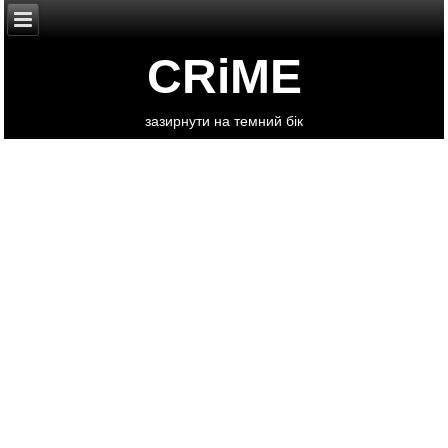
CRiME
зазирнути на темний бік