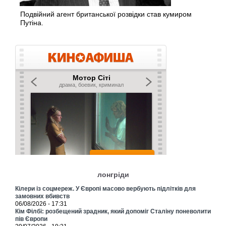
Подвійний агент британської розвідки став кумиром
Путіна.
лонгріди
Кілери із соцмереж. У Європі масово вербують підлітків для
замовних вбивств
06/08/2026 - 17:31
Кім Філбі: розбещений зрадник, який допоміг Сталіну поневолити
пів Європи