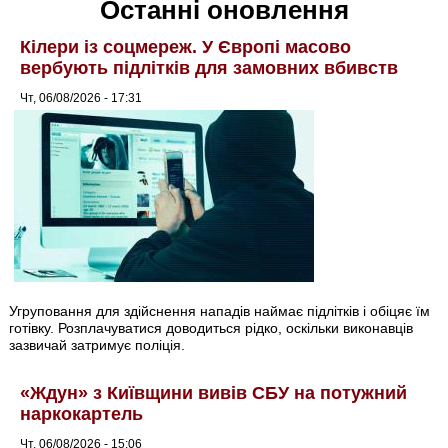
Останні оновлення
Кілери із соцмереж. У Європі масово
вербують підлітків для замовних вбивств
Чт, 06/08/2026 - 17:31
Угруповання для здійснення нападів наймає підлітків і обіцяє їм
готівку. Розплачуватися доводиться рідко, оскільки виконавців
зазвичай затримує поліція.
«Ждун» з Київщини вивів СБУ на потужний
наркокартель
Чт, 06/08/2026 - 15:06