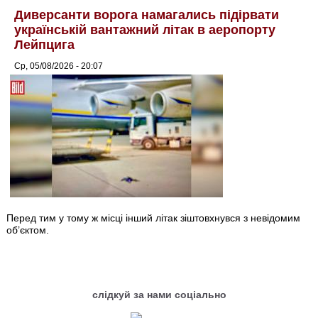
Диверсанти ворога намагались підірвати
українській вантажний літак в аеропорту
Лейпцига
Ср, 05/08/2026 - 20:07
Перед тим у тому ж місці інший літак зіштовхнувся з невідомим
об’єктом.
слідкуй за нами соціально