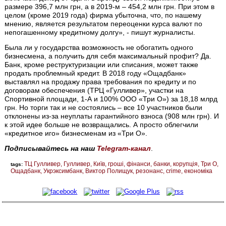
размере 396,7 млн грн, а в 2019-м – 454,2 млн грн. При этом в
целом (кроме 2019 года) фирма убыточна, что, по нашему
мнению, является результатом переоценки курса валют по
непогашенному кредитному долгу», - пишут журналисты.
Была ли у государства возможность не обогатить одного
бизнесмена, а получить для себя максимальный профит? Да.
Банк, кроме реструктуризации или списания, может также
продать проблемный кредит. В 2018 году «Ощадбанк»
выставлял на продажу права требования по кредиту и по
договорам обеспечения (ТРЦ «Гулливер», участки на
Спортивной площади, 1-А и 100% ООО «Три О») за 18,18 млрд
грн. Но торги так и не состоялись – все 10 участников были
отклонены из-за неуплаты гарантийного взноса (908 млн грн). И
к этой идее больше не возвращались. А просто облегчили
«кредитное иго» бизнесменам из «Три О».
Подписывайтесь на наш
Telegram-канал
.
ТЦ Гулливер
Гулливер
Київ
гроші
фінанси
банки
корупція
Три О
tags:
Ощадбанк
Укрэксимбанк
Виктор Полищук
резонанс
crime
економіка