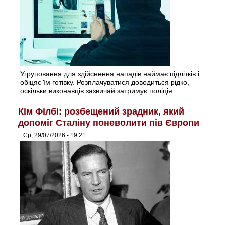
Угруповання для здійснення нападів наймає підлітків і
обіцяє їм готівку. Розплачуватися доводиться рідко,
оскільки виконавців зазвичай затримує поліція.
Кім Філбі: розбещений зрадник, який
допоміг Сталіну поневолити пів Європи
Ср, 29/07/2026 - 19:21