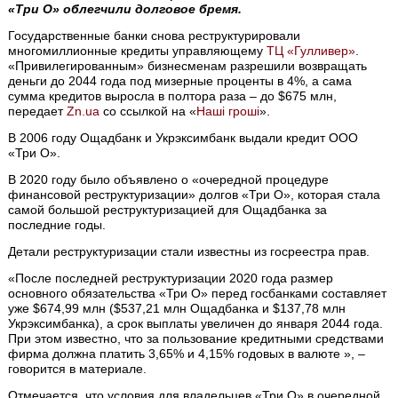
«Три О» облегчили долговое бремя.
Государственные банки снова реструктурировали
многомиллионные кредиты управляющему
ТЦ «Гулливер»
.
«Привилегированным» бизнесменам разрешили возвращать
деньги до 2044 года под мизерные проценты в 4%, а сама
сумма кредитов выросла в полтора раза – до $675 млн,
передает
Zn.ua
со ссылкой на «
Наші гроші
».
В 2006 году Ощадбанк и Укрэксимбанк выдали кредит ООО
«Три О».
В 2020 году было объявлено о «очередной процедуре
финансовой реструктуризации» долгов «Три О», которая стала
самой большой реструктуризацией для Ощадбанка за
последние годы.
Детали реструктуризации стали известны из госреестра прав.
«После последней реструктуризации 2020 года размер
основного обязательства «Три О» перед госбанками составляет
уже $674,99 млн ($537,21 млн Ощадбанка и $137,78 млн
Укрэксимбанка), а срок выплаты увеличен до января 2044 года.
При этом известно, что за пользование кредитными средствами
фирма должна платить 3,65% и 4,15% годовых в валюте », –
говорится в материале.
Отмечается, что условия для владельцев «Три О» в очередной