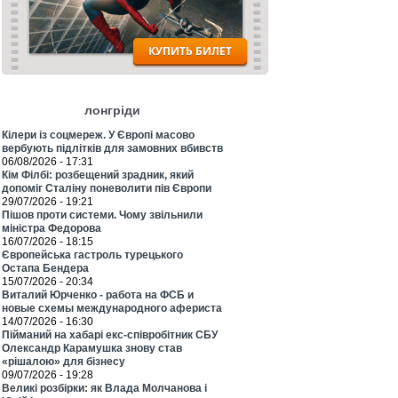
лонгріди
Кілери із соцмереж. У Європі масово
вербують підлітків для замовних вбивств
06/08/2026 - 17:31
Кім Філбі: розбещений зрадник, який
допоміг Сталіну поневолити пів Європи
29/07/2026 - 19:21
Пішов проти системи. Чому звільнили
міністра Федорова
16/07/2026 - 18:15
Європейська гастроль турецького
Остапа Бендера
15/07/2026 - 20:34
Виталий Юрченко - работа на ФСБ и
новые схемы международного афериста
14/07/2026 - 16:30
Пійманий на хабарі екс-співробітник СБУ
Олександр Карамушка знову став
«рішалою» для бізнесу
09/07/2026 - 19:28
Великі розбірки: як Влада Молчанова і