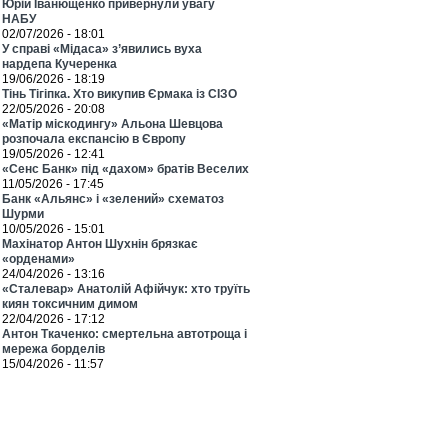
Юрій Іванющенко привернули увагу
НАБУ
02/07/2026 - 18:01
У справі «Мідаса» з’явились вуха
нардепа Кучеренка
19/06/2026 - 18:19
Тінь Тігіпка. Хто викупив Єрмака із СІЗО
22/05/2026 - 20:08
«Матір міскодингу» Альона Шевцова
розпочала експансію в Європу
19/05/2026 - 12:41
«Сенс Банк» під «дахом» братів Веселих
11/05/2026 - 17:45
Банк «Альянс» і «зелений» схематоз
Шурми
10/05/2026 - 15:01
Махінатор Антон Шухнін брязкає
«орденами»
24/04/2026 - 13:16
«Сталевар» Анатолій Афійчук: хто труїть
киян токсичним димом
22/04/2026 - 17:12
Антон Ткаченко: смертельна автотроща і
мережа борделів
15/04/2026 - 11:57