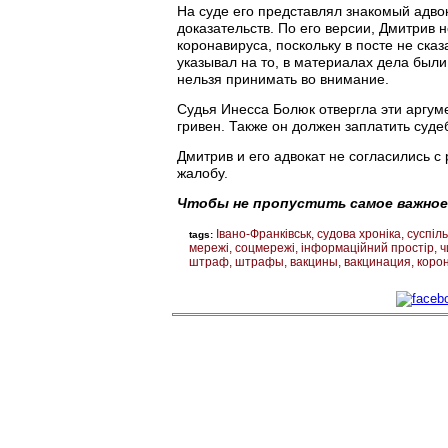
На суде его представлял знакомый адвок
доказательств. По его версии, Дмитрив
коронавируса, поскольку в посте не сказ
указывал на то, в материалах дела были
нельзя принимать во внимание.
Судья Инесса Болюк отвергла эти аргум
гривен. Также он должен заплатить суде
Дмитрив и его адвокат не согласились 
жалобу.
Чтобы не пропустить самое важное
Івано-Франківськ
судова хроніка
суспіл
tags:
мережі
соцмережі
інформаційний простір
ч
штраф
штрафы
вакцины
вакцинация
коро