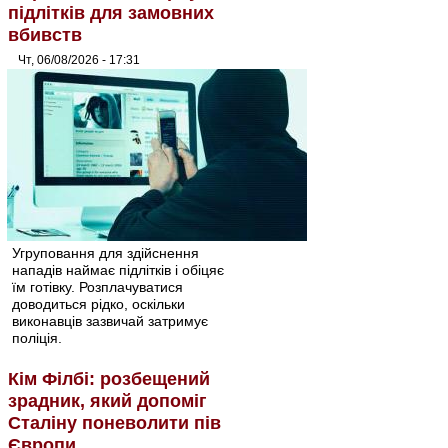
підлітків для замовних
вбивств
Чт, 06/08/2026 - 17:31
Угруповання для здійснення
нападів наймає підлітків і обіцяє
їм готівку. Розплачуватися
доводиться рідко, оскільки
виконавців зазвичай затримує
поліція.
Кім Філбі: розбещений
зрадник, який допоміг
Сталіну поневолити пів
Європи