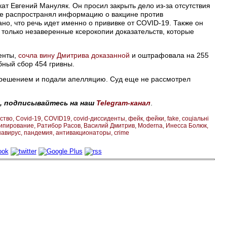
ат Евгений Мануляк. Он просил закрыть дело из-за отсутствия
 не распространял информацию о вакцине против
ано, что речь идет именно о прививке от COVID-19. Также он
 только незаверенные ксерокопии доказательств, которые
енты,
сочла вину Дмитрива доказанной
и оштрафовала на 255
бный сбор 454 гривны.
с решением и подали апелляцию. Суд еще не рассмотрел
, подписывайтесь на наш
Telegram-канал
.
ьство
Covid-19
COVID19
covid-диссиденты
фейк
фейки
fake
соціальні
ипирование
Ратибор Расов
Василий Дмитрив
Moderna
Инесса Болюк
навирус
пандемия
антивакционаторы
crime