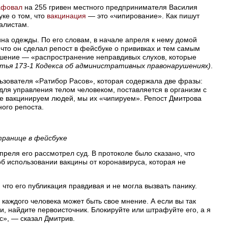
афовал
на 255 гривен местного предпринимателя Василия
ке о том, что
вакцинация
— это «чипирование». Как пишут
налистам.
а одежды. По его словам, в начале апреля к нему домой
 что он сделал репост в фейсбуке о прививках и тем самым
шение — «распространение неправдивых слухов, которые
тья 173-1 Кодекса об административных правонарушениях)
.
ьзователя «Ратибор Расов», которая содержала две фразы:
ля управления телом человеком, поставляется в организм с
не вакцинируем людей, мы их «чипируем». Репост Дмитрова
ого репоста.
ранице в фейсбуке
преля его рассмотрел суд. В протоколе было сказано, что
 использовании вакцины от коронавируса, которая не
 что его публикация правдивая и не могла вызвать панику.
 каждого человека может быть свое мнение. А если вы так
и, найдите первоисточник. Блокируйте или штрафуйте его, а я
с», — сказал Дмитрив.