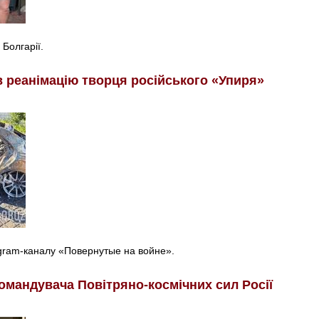
 Болгарії.
в реанімацію творця російського «Упиря»
egram-каналу «Повернутые на войне».
омандувача Повітряно-космічних сил Росії