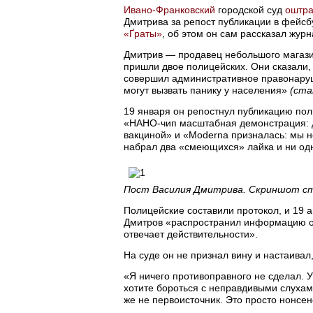
Ивано-Франковский
городской суд
оштр
Дмитрива за репост публикации в фейсбу
«Ґраты»
, об этом он сам рассказал жур
Дмитрив — продавец небольшого магазин
пришли двое полицейских. Они сказали,
совершил административное правонару
могут вызвать панику у населения»
(ста
19 января он репостнул публикацию пол
«НАНО-чип масштабная демонстрация: д
вакциной» и «Moderna призналась: мы 
набрал два «смеющихся» лайка и ни одн
Пост Василия Дмитрива. Скриншот ст
Полицейские составили протокол, и 19 а
Дмитров «распространил информацию об
отвечает действительности».
На суде он не признал вину и настаивал,
«Я ничего противоправного не сделал. У
хотите бороться с неправдивыми слухам
же не первоисточник. Это просто нонсен