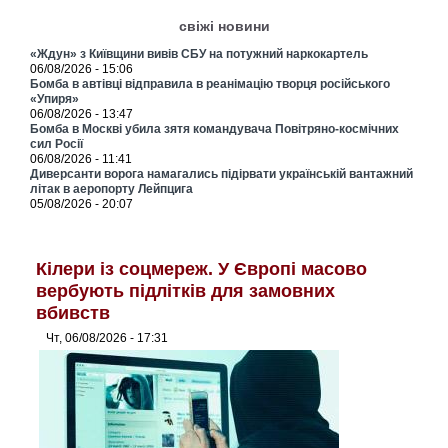
свіжі новини
«Ждун» з Київщини вивів СБУ на потужний наркокартель
06/08/2026 - 15:06
Бомба в автівці відправила в реанімацію творця російського
«Упиря»
06/08/2026 - 13:47
Бомба в Москві убила зятя командувача Повітряно-космічних
сил Росії
06/08/2026 - 11:41
Диверсанти ворога намагались підірвати українській вантажний
літак в аеропорту Лейпцига
05/08/2026 - 20:07
Кілери із соцмереж. У Європі масово
вербують підлітків для замовних
вбивств
Чт, 06/08/2026 - 17:31