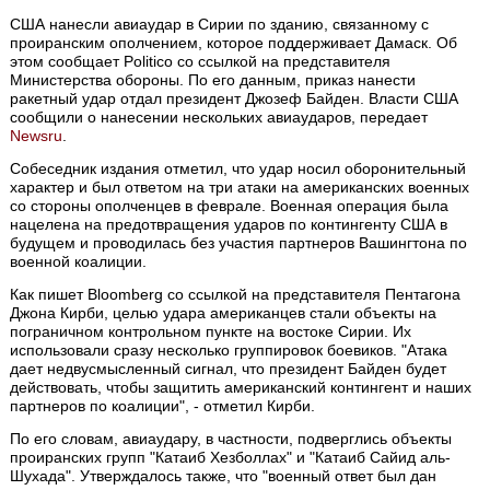
США нанесли авиаудар в Сирии по зданию, связанному с
проиранским ополчением, которое поддерживает Дамаск. Об
этом сообщает Politico со ссылкой на представителя
Министерства обороны. По его данным, приказ нанести
ракетный удар отдал президент Джозеф Байден. Власти США
сообщили о нанесении нескольких авиаударов, передает
Newsru
.
Собеседник издания отметил, что удар носил оборонительный
характер и был ответом на три атаки на американских военных
со стороны ополченцев в феврале. Военная операция была
нацелена на предотвращения ударов по контингенту США в
будущем и проводилась без участия партнеров Вашингтона по
военной коалиции.
Как пишет Bloomberg со ссылкой на представителя Пентагона
Джона Кирби, целью удара американцев стали объекты на
пограничном контрольном пункте на востоке Сирии. Их
использовали сразу несколько группировок боевиков. "Атака
дает недвусмысленный сигнал, что президент Байден будет
действовать, чтобы защитить американский контингент и наших
партнеров по коалиции", - отметил Кирби.
По его словам, авиаудару, в частности, подверглись объекты
проиранских групп "Катаиб Хезболлах" и "Катаиб Сайид аль-
Шухада". Утверждалось также, что "военный ответ был дан