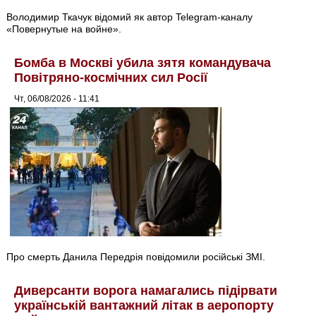
Володимир Ткачук відомий як автор Telegram-каналу
«Повернутые на войне».
Бомба в Москві убила зятя командувача
Повітряно-космічних сил Росії
Чт, 06/08/2026 - 11:41
Про смерть Данила Передрія повідомили російські ЗМІ.
Диверсанти ворога намагались підірвати
українській вантажний літак в аеропорту