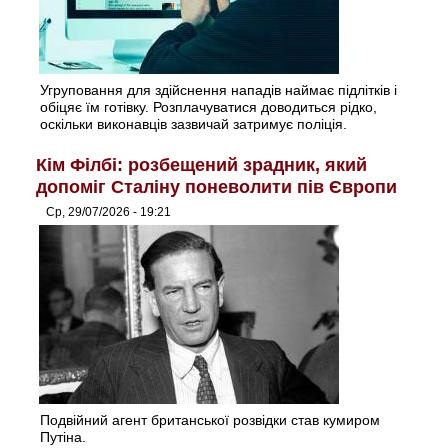
Угруповання для здійснення нападів наймає підлітків і
обіцяє їм готівку. Розплачуватися доводиться рідко,
оскільки виконавців зазвичай затримує поліція.
Кім Філбі: розбещений зрадник, який
допоміг Сталіну поневолити пів Європи
Ср, 29/07/2026 - 19:21
Подвійний агент британської розвідки став кумиром
Путіна.