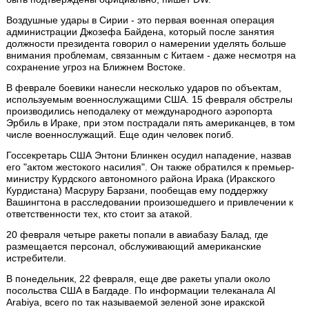
Воздушные удары в Сирии - это первая военная операция
администрации Джозефа Байдена, который после занятия
должности президента говорил о намерении уделять больше
внимания проблемам, связанным с Китаем - даже несмотря на
сохранение угроз на Ближнем Востоке.
В феврале боевики нанесли несколько ударов по объектам,
используемым военнослужащими США. 15 февраля обстрелы
производились неподалеку от международного аэропорта
Эрбиль в Ираке, при этом пострадали пять американцев, в том
числе военнослужащий. Еще один человек погиб.
Госсекретарь США Энтони Блинкен осудил нападение, назвав
его "актом жестокого насилия". Он также обратился к премьер-
министру Курдского автономного района Ирака (Иракского
Курдистана) Масруру Барзани, пообещав ему поддержку
Вашингтона в расследовании произошедшего и привлечении к
ответственности тех, кто стоит за атакой.
20 февраля четыре ракеты попали в авиабазу Балад, где
размещается персонал, обслуживающий американские
истребители.
В понедельник, 22 февраля, еще две ракеты упали около
посольства США в Багдаде. По информации телеканала Al
Arabiya, всего по так называемой зеленой зоне иракской