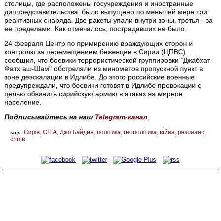
столицы, где расположены госучреждения и иностранные
диппредставительства, было выпущено по меньшей мере три
реактивных снаряда. Две ракеты упали внутри зоны, третья - за
ее пределами. Как отмечалось, пострадавших не было.
24 февраля Центр по примирению враждующих сторон и
контролю за перемещением беженцев в Сирии (ЦПВС)
сообщил, что боевики террористической группировки "Джабхат
Фатх аш-Шам" обстреляли из минометов пропускной пункт в
зоне деэскалации в Идлибе. До этого российские военные
предупреждали, что боевики готовят в Идлибе провокации с
целью обвинить сирийскую армию в атаках на мирное
население.
Подписывайтесь на наш
Telegram-канал
.
Сирія
США
Джо Байден
політика
геополітика
війна
резонанс
tags:
crime