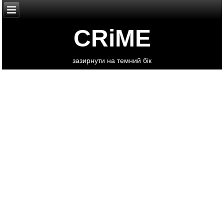
CRiME
зазирнути на темний бік