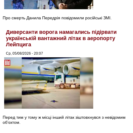
Про смерть Данила Передрія повідомили російські ЗМІ.
Диверсанти ворога намагались підірвати
українській вантажний літак в аеропорту
Лейпцига
Ср, 05/08/2026 - 20:07
Перед тим у тому ж місці інший літак зіштовхнувся з невідомим
об’єктом.