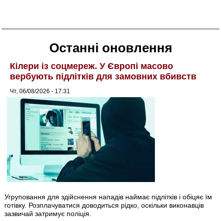
Останні оновлення
Кілери із соцмереж. У Європі масово
вербують підлітків для замовних вбивств
Чт, 06/08/2026 - 17:31
Угруповання для здійснення нападів наймає підлітків і обіцяє їм
готівку. Розплачуватися доводиться рідко, оскільки виконавців
зазвичай затримує поліція.