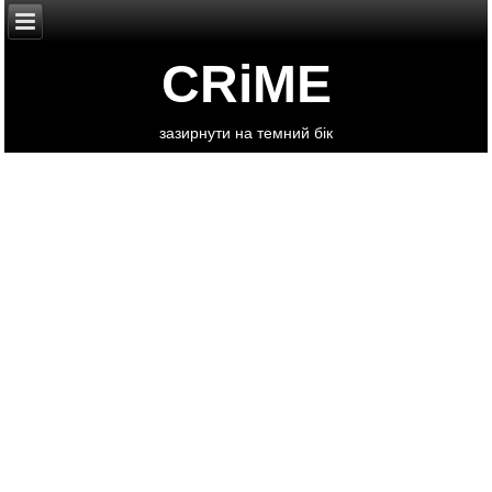
CRiME
зазирнути на темний бік