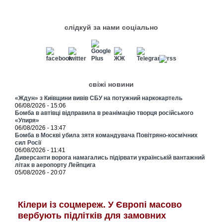
слідкуй за нами соціально
свіжі новини
«Ждун» з Київщини вивів СБУ на потужний наркокартель
06/08/2026 - 15:06
Бомба в автівці відправила в реанімацію творця російського
«Упиря»
06/08/2026 - 13:47
Бомба в Москві убила зятя командувача Повітряно-космічних
сил Росії
06/08/2026 - 11:41
Диверсанти ворога намагались підірвати українській вантажний
літак в аеропорту Лейпцига
05/08/2026 - 20:07
Кілери із соцмереж. У Європі масово
вербують підлітків для замовних