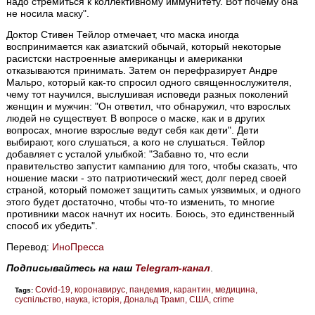
надо стремиться к коллективному иммунитету. Вот почему она
не носила маску".
Доктор Стивен Тейлор отмечает, что маска иногда
воспринимается как азиатский обычай, который некоторые
расистски настроенные американцы и американки
отказываются принимать. Затем он перефразирует Андре
Мальро, который как-то спросил одного священнослужителя,
чему тот научился, выслушивая исповеди разных поколений
женщин и мужчин: "Он ответил, что обнаружил, что взрослых
людей не существует. В вопросе о маске, как и в других
вопросах, многие взрослые ведут себя как дети". Дети
выбирают, кого слушаться, а кого не слушаться. Тейлор
добавляет с усталой улыбкой: "Забавно то, что если
правительство запустит кампанию для того, чтобы сказать, что
ношение маски - это патриотический жест, долг перед своей
страной, который поможет защитить самых уязвимых, и одного
этого будет достаточно, чтобы что-то изменить, то многие
противники масок начнут их носить. Боюсь, это единственный
способ их убедить".
Перевод:
ИноПресса
Подписывайтесь на наш
Telegram-канал
.
Covid-19
коронавирус
пандемия
карантин
медицина
Tags:
суспільство
наука
історія
Дональд Трамп
США
crime