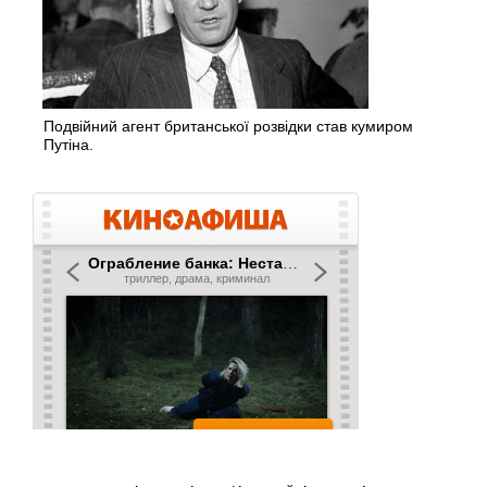
Подвійний агент британської розвідки став кумиром
Путіна.