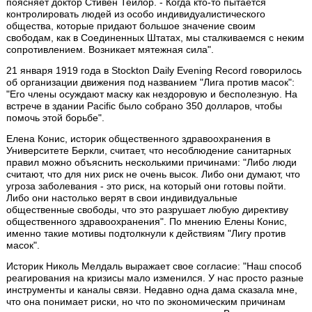
поясняет доктор Стивен Тейлор. - Когда кто-то пытается
контролировать людей из особо индивидуалистического
общества, которые придают большое значение своим
свободам, как в Соединенных Штатах, мы сталкиваемся с неким
сопротивлением. Возникает мятежная сила".
21 января 1919 года в Stockton Daily Evening Record говорилось
об организации движения под названием "Лига против масок":
"Его члены осуждают маску как нездоровую и бесполезную. На
встрече в здании Pacific было собрано 350 долларов, чтобы
помочь этой борьбе".
Елена Конис, историк общественного здравоохранения в
Университете Беркли, считает, что несоблюдение санитарных
правил можно объяснить несколькими причинами: "Либо люди
считают, что для них риск не очень высок. Либо они думают, что
угроза заболевания - это риск, на который они готовы пойти.
Либо они настолько верят в свои индивидуальные
общественные свободы, что это разрушает любую директиву
общественного здравоохранения". По мнению Елены Конис,
именно такие мотивы подтолкнули к действиям "Лигу против
масок".
Историк Николь Мелдаль выражает свое согласие: "Наш способ
реагирования на кризисы мало изменился. У нас просто разные
инструменты и каналы связи. Недавно одна дама сказала мне,
что она понимает риски, но что по экономическим причинам