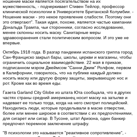
ношение маски является посягательством на их
мужественность, - подчеркивает Стивен Тейлор, профессор
клинической психологии в Университете Британской Колумбии. -
Ношение маски - это некое проявление слабости. Поэтому они
это отвергают". Такая идея, похоже, является частью кампании
Дональда Трампа, чьи сторонники, согласно исследованию,
менее склонны носить маску. Санитарные меры
здравоохранения стали политическим вопросом. И это уже не
впервые.
Октябрь 1918 года. В разгар пандемии испанского гриппа город
Сан-Франциско закрыл бары, школы, церкви и магазины, чтобы
ограничить социальное взаимодействие. 22 мая в приказе,
подписанном мэром Джеймсом "Санни Джим" Ролфом, первом
в Калифорнии, говорилось, что на публике каждый должен
носить маску или другую форму защиты, закрывающую нос и
рот. Кроме как во время еды.
Газета Garland City Globe из штата Юта сообщала, что в других
частях страны средний американец носит маску на затылке и
надевает ее только тогда, когда на него смотрит полицейский.
Находились люди, которые проделывали в маске отверстие,
более или менее широкое в соответствии с их предпочтениями,
для сигарет или сигар. В Тусоне, штат Аризона, один банкир
предпочел тюремное заключение штрафу.
"В психологии это называется "реактивное сопротивление", -