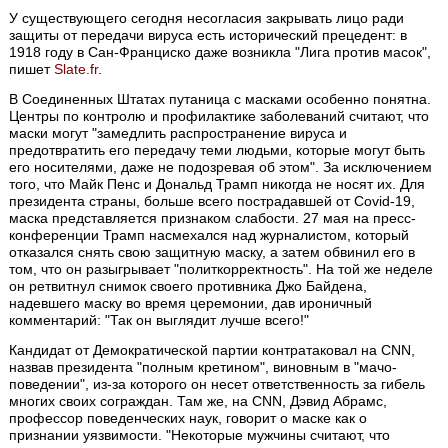
У существующего сегодня несогласия закрывать лицо ради
защиты от передачи вируса есть исторический прецедент: в
1918 году в Сан-Франциско даже возникла "Лига против масок",
пишет
Slate.fr
.
В Соединенных Штатах путаница с масками особенно понятна.
Центры по контролю и профилактике заболеваний считают, что
маски могут "замедлить распространение вируса и
предотвратить его передачу теми людьми, которые могут быть
его носителями, даже не подозревая об этом". За исключением
того, что Майк Пенс и Дональд Трамп никогда не носят их. Для
президента страны, больше всего пострадавшей от Covid-19,
маска представляется признаком слабости. 27 мая на пресс-
конференции Трамп насмехался над журналистом, который
отказался снять свою защитную маску, а затем обвинил его в
том, что он разыгрывает "политкорректность". На той же неделе
он ретвитнул снимок своего противника Джо Байдена,
надевшего маску во время церемонии, дав ироничный
комментарий: "Так он выглядит лучше всего!"
Кандидат от Демократической партии контратаковал на CNN,
назвав президента "полным кретином", виновным в "мачо-
поведении", из-за которого он несет ответственность за гибель
многих своих сограждан. Там же, на CNN, Дэвид Абрамс,
профессор поведенческих наук, говорит о маске как о
признании уязвимости. "Некоторые мужчины считают, что