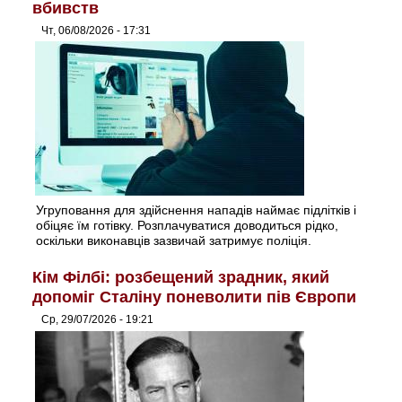
вбивств
Чт, 06/08/2026 - 17:31
Угруповання для здійснення нападів наймає підлітків і
обіцяє їм готівку. Розплачуватися доводиться рідко,
оскільки виконавців зазвичай затримує поліція.
Кім Філбі: розбещений зрадник, який
допоміг Сталіну поневолити пів Європи
Ср, 29/07/2026 - 19:21