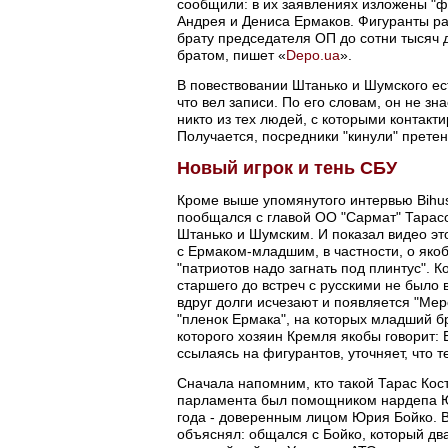
сообщили: в их заявлениях изложены "ф
Андрея и Дениса Ермаков. Фигуранты ра
брату председателя ОП до сотни тысяч 
братом, пишет «
Depo.ua
».
В повествовании Штанько и Шумского ес
что вел записи. По его словам, он не зн
никто из тех людей, с которыми контакт
Получается, посредники "кинули" претен
Новый игрок и тень СБУ
Кроме выше упомянутого интервью Bihus
пообщался с главой ОО "Сармат" Тарасом
Штанько и Шумским. И показал видео эт
с Ермаком-младшим, в частности, о як
"патриотов надо загнать под плинтус". К
старшего до встреч с русскими не было в
вдруг долги исчезают и появляется "Ме
"пленок Ермака", на которых младший бр
которого хозяин Кремля якобы говорит:
ссылаясь на фигурантов, уточняет, что 
Сначала напомним, кто такой Тарас Кос
парламента был помощником нардепа Ю
года - доверенным лицом Юрия Бойко. В
объяснял: общался с Бойко, который дв