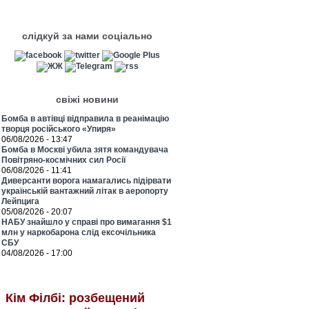
слідкуй за нами соціально
свіжі новини
Бомба в автівці відправила в реанімацію
творця російського «Упиря»
06/08/2026 - 13:47
Бомба в Москві убила зятя командувача
Повітряно-космічних сил Росії
06/08/2026 - 11:41
Диверсанти ворога намагались підірвати
українській вантажний літак в аеропорту
Лейпцига
05/08/2026 - 20:07
НАБУ знайшло у справі про вимагання $1
млн у наркобарона слід ексочільника
СБУ
04/08/2026 - 17:00
Кім Філбі: розбещений