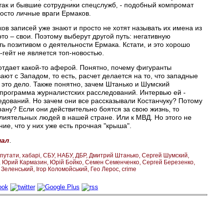
 так и бывшие сотрудники спецслужб, - подобный компромат
осто личные враги Ермаков.
ков записей уже знают и просто не хотят называть их имена из
то – свои. Поэтому выберут другой путь: негативную
 позитивом о деятельности Ермака. Кстати, и это хорошо
гейт не является топ-новостью.
 отдает какой-то аферой. Понятно, почему фигуранты
ают с Западом, то есть, расчет делается на то, что западные
" это дело. Также понятно, зачем Штанько и Шумский
я программа журналистских расследований. Интервью ей -
дований. Но зачем они все рассказывали Костанчуку? Потому
ану? Если они действительно боятся за свою жизнь, то
влиятельных людей в нашей стране. Или к МВД. Но этого не
ие, что у них уже есть прочная "крыша".
нал
.
путати
хабарі
СБУ
НАБУ
ДБР
Дмитрий Штанько
Сергей Шумский
Юрий Кармазин
Юрій Бойко
Семен Семенченко
Сергей Березенко
 Зеленський
Ігор Коломойський
Гео Лерос
crime