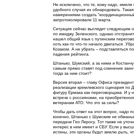
Не исключено, что те, кому надо, имел
удобного случая их обнародовать. Така
намерениями создать "координационный
запротоколировали 11 марта.
Ситуация сейчас выглядит следующим о
по имиджу Зеленского, однако отстранит
нашел общий язык с путинским перегов
хоть как-то что-то начало двигаться. Убр
Козаком. А не убрать – подставляться 
падения рейтинга.
Штанько, Шумский, а за ними и Костанч
самым прямо ставят под сомнение заинт
тогда за ним стоит?
Версия вторая – главу Офиса президента
реализации кремлевского сценария по 
фигуру Ермака как переговорщика. И у н
встрече с россиянами, на приобретенн
ветеранам АТО. Что это за силы?
Чтобы дать ответ на этот вопрос, надо 
конечно, Штанько с Шумским не обманыв
передачи Гео Леросу. Тот также не уточн
интерес в нем имеет и СБУ. Если у высш
истины, эти органы будут землю рыть, ч