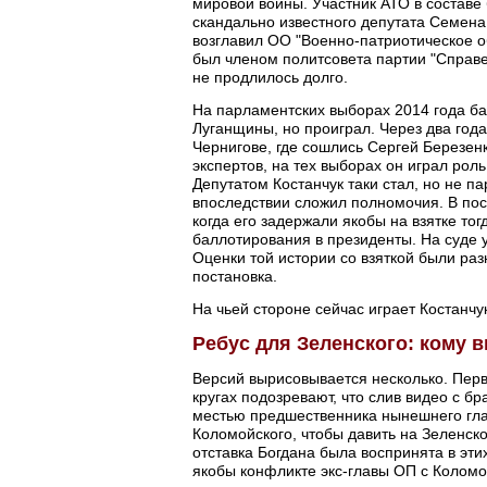
мировой войны. Участник АТО в составе
скандально известного депутата Семена
возглавил ОО "Военно-патриотическое 
был членом политсовета партии "Справед
не продлилось долго.
На парламентских выборах 2014 года ба
Луганщины, но проиграл. Через два год
Чернигове, где сошлись Сергей Березен
экспертов, на тех выборах он играл рол
Депутатом Костанчук таки стал, но не п
впоследствии сложил полномочия. В пос
когда его задержали якобы на взятке т
баллотирования в президенты. На суде 
Оценки той истории со взяткой были раз
постановка.
На чьей стороне сейчас играет Костанчук
Ребус для Зеленского: кому 
Версий вырисовывается несколько. Перв
кругах подозревают, что слив видео с 
местью предшественника нынешнего гла
Коломойского, чтобы давить на Зеленско
отставка Богдана была воспринята в эти
якобы конфликте экс-главы ОП с Коломо