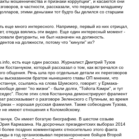
акты мошенничества и признаки коррупции", и касаются они
зговоров, в частности, рассказали, что передали младшему
долларов, этими деньгами тот будто бы делился со старшим
ть еще много интересного. Например, первый из них отрицал,
ает, откуда взялись эти видео. Еще один интересный момент -
ировали фигуранты, не был назначен на должность.
дентов на должности, потому что "кинули" их?
.info, есть еще один рассказ. Журналист Дмитрий Тузов
 Костанчуком, который рассказал о том, как встречался со
ого общения. Речь шла про отдельные детали их переговоров
обы высказанном братом нынешнего главы ОП мнении, что
останчук, ссылаясь на слова Шумского, говорит: у Ермака-
ообще денег "по жизни" - были долги, "Тойота Кэмри", и тут
рседес". После этих слов Костанчука демонстрируют фрагмент
ат рассказывает о разговоре Зеленского с Путиным, во время
 Ермак – хорошая русская фамилия. Также собеседник Тузова,
те не имеют отношения к Коломойскому.
танчук. Он имеет богатую биографию. В шестом созыве
рия Кармазина. На досрочных президентских выборах 2014
 более поздних комментариях относительно этого факта
ажды в год организовывал перезахоронение бойцов Второй