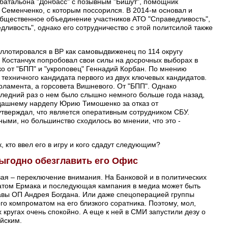
 батальона "Донбасс" с позывным "Бишут", помощник
 Семенченко, с которым поссорился. В 2014-м основал и
общественное объединение участников АТО "Справедливость",
ливость", однако его сотрудничество с этой политсилой также
ллотировался в ВР как самовыдвиженец по 114 округу
а Костанчук попробовал свои силы на досрочных выборах в
ко от "БПП" и "укроповец" Геннадий Корбан. По мнению
ь техничного кандидата первого из двух ключевых кандидатов.
арламента, а горсовета Вишневого. От "БПП". Однако
ледний раз о нем было слышно немного больше года назад,
огдашнему нардепу Юрию Тимошенко за отказ от
утверждал, что является оперативным сотрудником СБУ.
ными, но большинство сходилось во мнении, что это -
, кто ввел его в игру и кого сдадут следующим?
выгодно обезглавить его Офис
ая – переключение внимания. На Банковой и в политических
братом Ермака и последующая кампания в медиа может быть
вы ОП Андрея Богдана. Или даже спецоперацией группы
го компроматом на его близкого соратника. Поэтому, мол,
х кругах очень спокойно. А еще к ней в СМИ запустили дезу о
йским.