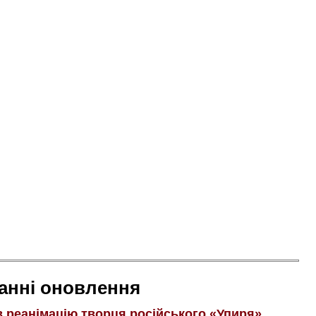
анні оновлення
в реанімацію творця російського «Упиря»