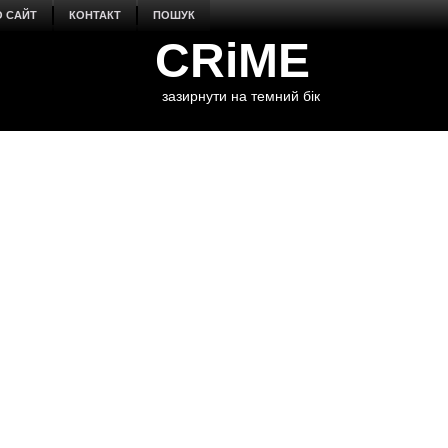
О САЙТ
КОНТАКТ
ПОШУК
CRiME
зазирнути на темний бік