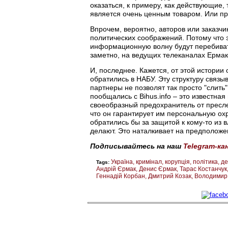
оказаться, к примеру, как действующие,
является очень ценным товаром. Или пр
Впрочем, вероятно, авторов или заказчи
политических соображений. Потому что э
информационную волну будут перебивать
заметно, на ведущих телеканалах Ермак-
И, последнее. Кажется, от этой истории
обратились в НАБУ. Эту структуру связыв
партнеры не позволят так просто "слить
пообщались с Bihus.info – это известна
своеобразный предохранитель от пресле
что он гарантирует им персональную охр
обратились бы за защитой к кому-то из 
делают. Это наталкивает на предположен
Подписывайтесь на наш
Telegram-ка
Україна
кримінал
корупція
політика
де
Tags:
Андрій Єрмак
Денис Єрмак
Тарас Костанчук
Геннадій Корбан
Дмитрий Козак
Володимир