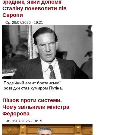
зрадник, який допоміг
Сталіну поневолити пів
Європи
Ср, 29/07/2026 - 19:21
Подвійний агент британської
розвідки став кумиром Путіна.
Пішов проти системи.
Чому звільнили міністра
Федорова
Чт, 16/07/2026 - 18:15