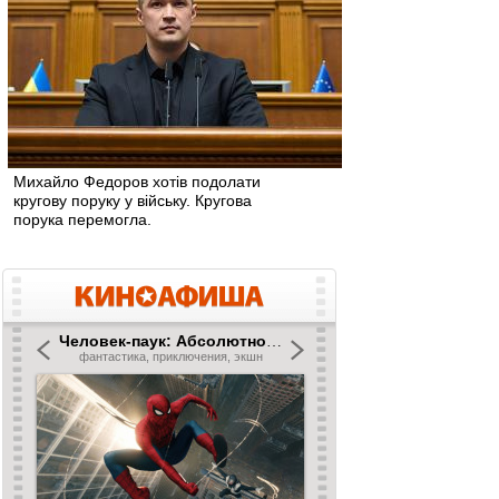
Михайло Федоров хотів подолати
кругову поруку у війську. Кругова
порука перемогла.