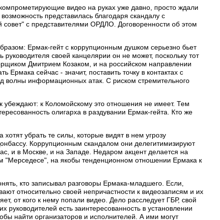
и компрометирующие видео на руках уже давно, просто ждали
я возможность представилась благодаря скандалу с
 совет" с представителями ОРДЛО. Договоренности об этом
бразом: Ермак-гейт с коррупционным душком серьезно бьет
ь руководителя своей канцелярии он не может, поскольку тот
орщиком Дмитрием Козаком, и на российском направлении
ать Ермака сейчас - значит, поставить точку в контактах с
под волны информационных атак. С риском стремительного
ук убеждают: к Коломойскому это отношения не имеет. Тем
ересованность олигарха в раздувании Ермак-гейта. Кто же
 хотят убрать те силы, которые видят в нем угрозу
Донбассу. Коррупционным скандалом они делегитимизируют
ас, и в Москве, и на Западе. Недаром акцент делается на
ом "Мерседесе", на якобы тенденционном отношении Ермака к
понять, кто записывал разговоры Ермака-младшего. Если,
ают относительно своей непричастности к видеозаписям и их
яет, от кого к нему попали видео. Дело расследует ГБР, свой
их руководителей есть заинтересованность в установлении
тобы найти организаторов и исполнителей. А ими могут