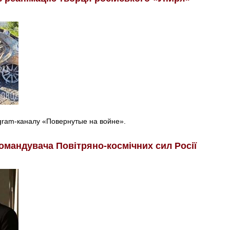
egram-каналу «Повернутые на войне».
омандувача Повітряно-космічних сил Росії