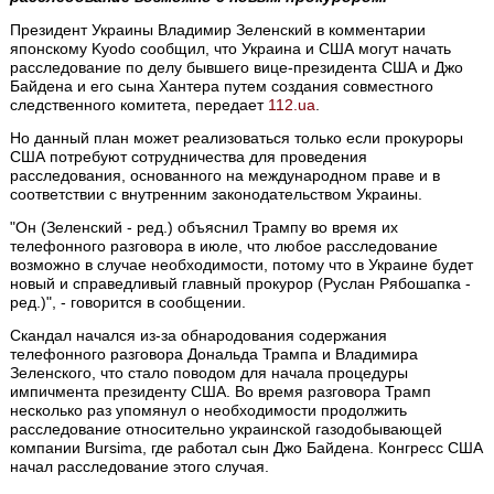
Президент Украины Владимир Зеленский в комментарии
японскому Kyodo сообщил, что Украина и США могут начать
расследование по делу бывшего вице-президента США и Джо
Байдена и его сына Хантера путем создания совместного
следственного комитета, передает
112.ua
.
Но данный план может реализоваться только если прокуроры
США потребуют сотрудничества для проведения
расследования, основанного на международном праве и в
соответствии с внутренним законодательством Украины.
"Он (Зеленский - ред.) объяснил Трампу во время их
телефонного разговора в июле, что любое расследование
возможно в случае необходимости, потому что в Украине будет
новый и справедливый главный прокурор (Руслан Рябошапка -
ред.)", - говорится в сообщении.
Скандал начался из-за обнародования содержания
телефонного разговора Дональда Трампа и Владимира
Зеленского, что стало поводом для начала процедуры
импичмента президенту США. Во время разговора Трамп
несколько раз упомянул о необходимости продолжить
расследование относительно украинской газодобывающей
компании Bursima, где работал сын Джо Байдена. Конгресс США
начал расследование этого случая.