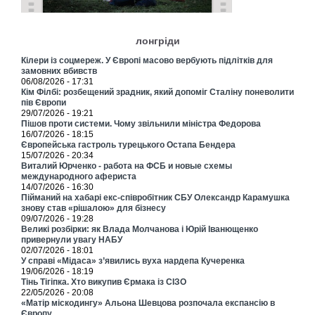
лонгріди
Кілери із соцмереж. У Європі масово вербують підлітків для
замовних вбивств
06/08/2026 - 17:31
Кім Філбі: розбещений зрадник, який допоміг Сталіну поневолити
пів Європи
29/07/2026 - 19:21
Пішов проти системи. Чому звільнили міністра Федорова
16/07/2026 - 18:15
Європейська гастроль турецького Остапа Бендера
15/07/2026 - 20:34
Виталий Юрченко - работа на ФСБ и новые схемы
международного афериста
14/07/2026 - 16:30
Пійманий на хабарі екс-співробітник СБУ Олександр Карамушка
знову став «рішалою» для бізнесу
09/07/2026 - 19:28
Великі розбірки: як Влада Молчанова і Юрій Іванющенко
привернули увагу НАБУ
02/07/2026 - 18:01
У справі «Мідаса» з’явились вуха нардепа Кучеренка
19/06/2026 - 18:19
Тінь Тігіпка. Хто викупив Єрмака із СІЗО
22/05/2026 - 20:08
«Матір міскодингу» Альона Шевцова розпочала експансію в
Європу