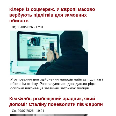
Кілери із соцмереж. У Європі масово
вербують підлітків для замовних
вбивств
Чт, 06/08/2026 - 17:31
Угруповання для здійснення нападів наймає підлітків і
обіцяє їм готівку. Розплачуватися доводиться рідко,
оскільки виконавців зазвичай затримує поліція.
Кім Філбі: розбещений зрадник, який
допоміг Сталіну поневолити пів Європи
Ср, 29/07/2026 - 19:21