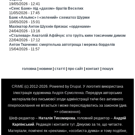
19/05/2026 - 12:41
«Сенс Банк» під «дахом» братів Веселих
11/05/2026 - 17:45
Банк «Альянс» і «зелений» схематоз Шурми
10/05/2026 - 15:01
Махінатор Антон Шухнін брязкає «орденами»
24/04/2026 - 13:16
«Сталевар» Анатолій Афійчук: хто труїть киян токсичним димом
22/04/2026 - 17:12
Антон Ткаченко: смертельна автотроща і мережа борделів
15/04/2026 - 11:57
головна
|
новини
|
статті
|
про сайт
|
контакт
|
пошук
CRiME
(c) 2012-2026. Powered by
Drupal
. У логотипі використана
ілюстрація художника
Андрія Єрмоленка
. Передрук авторських
матеріалів без письмової згоди адміністрації ти/чи без активного
гіперпосилання не вітається і може переслідуватись за законом (див.
>>
обмеження
).
Шеф-редактор –
Наталія Тихомирова
, головний редактор –
Андрій
Карпінський
. Редакція і контакти
тут
. Дякуємо за те, що читаєте.
Матеріали, помічені як «реклама», «особиста думка» и тому подібне,