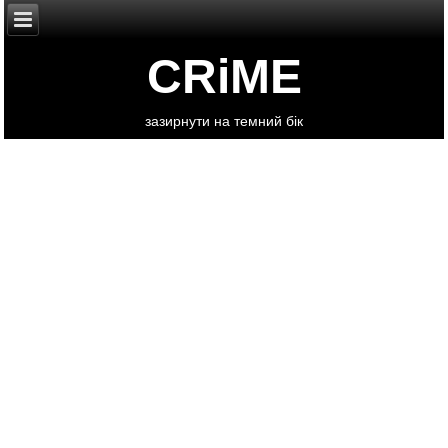
CRiME
зазирнути на темний бік