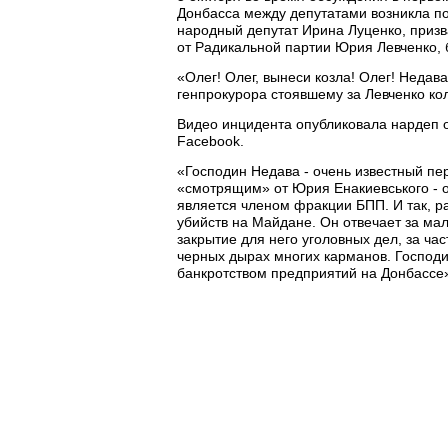
Донбасса между депутатами возникла по
народный депутат Ирина Луценко, призв
от Радикальной партии Юрия Левченко,
«Олег! Олег, вынеси козла! Олег! Недава
генпрокурора стоявшему за Левченко ко
Видео инцидента опубликовала нардеп 
Facebook.
«Господин Недава - очень известный пер
«смотрящим» от Юрия Енакиевського - 
является членом фракции БПП. И так, р
убийств на Майдане. Он отвечает за ма
закрытие для него уголовных дел, за ча
черных дырах многих карманов. Господи
банкротством предприятий на Донбассе»