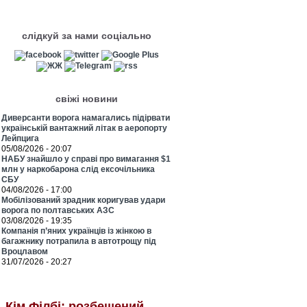
слідкуй за нами соціально
свіжі новини
Диверсанти ворога намагались підірвати
українській вантажний літак в аеропорту
Лейпцига
05/08/2026 - 20:07
НАБУ знайшло у справі про вимагання $1
млн у наркобарона слід ексочільника
СБУ
04/08/2026 - 17:00
Мобілізований зрадник коригував удари
ворога по полтавських АЗС
03/08/2026 - 19:35
Компанія п’яних українців із жінкою в
багажнику потрапила в автотрощу під
Вроцлавом
31/07/2026 - 20:27
Кім Філбі: розбещений