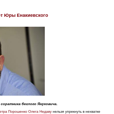
от Юры Енакиевского
 соратника беглого Януковича.
етра Порошенко
Олега Недаву
нельзя упрекнуть в нехватке