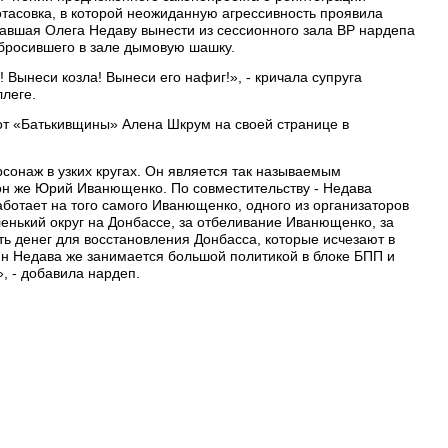
тасовка, в которой неожиданную агрессивность проявила
авшая Олега Недаву вынести из сессионного зала ВР нардепа
 бросившего в зале дымовую шашку.
! Вынеси козла! Вынеси его нафиг!», - кричала супруга
ллеге.
от «Батькивщины» Алена Шкрум на своей странице в
сонаж в узких кругах. Он является так называемым
он же Юрий Иванющенко. По совместительству - Недава
аботает на того самого Иванющенко, одного из организаторов
ленький округ на Донбассе, за отбеливание Иванющенко, за
сть денег для восстановления Донбасса, которые исчезают в
н Недава же занимается большой политикой в блоке БПП и
, - добавила нардеп.