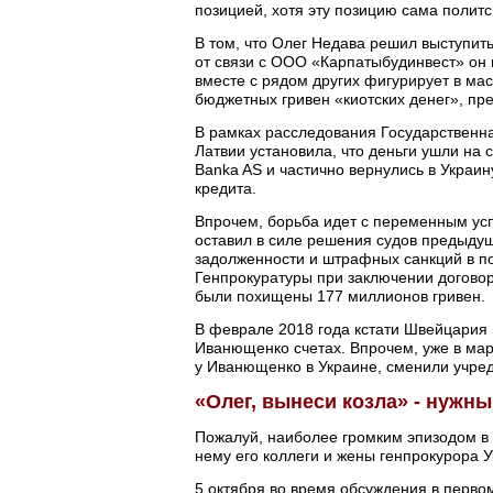
позицией, хотя эту позицию сама политс
В том, что Олег Недава решил выступит
от связи с ООО «Карпатыбудинвест» он 
вместе с рядом других фигурирует в м
бюджетных гривен «киотских денег», пр
В рамках расследования Государственн
Латвии установила, что деньги ушли на 
Banka AS и частично вернулись в Украи
кредита.
Впрочем, борьба идет с переменным ус
оставил в силе решения судов предыдущи
задолженности и штрафных санкций в по
Генпрокуратуры при заключении догово
были похищены 177 миллионов гривен.
В феврале 2018 года кстати Швейцария 
Иванющенко счетах. Впрочем, уже в мар
у Иванющенко в Украине, сменили учре
«Олег, вынеси козла» - нужн
Пожалуй, наиболее громким эпизодом в 
нему его коллеги и жены генпрокурора 
5 октября во время обсуждения в перво