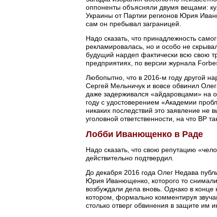
оппоненты объясняли двумя вещами: ку
Украины от Партии регионов Юрия Иваню
сам он пребывал заграницей.
Надо сказать, что принадлежность сам
рекламировалась, но и особо не скрывал
будущий нардеп фактически всю свою т
предприятиях, по версии журнала Forb
Любопытно, что в 2016-м году другой н
Сергей Мельничук и вовсе обвинил Олег
даже задерживался «айдаровцами» на о
году с удостоверением «Академии пробл
никаких последствий это заявление не в
уголовной ответственности, на что ВР та
Лобби Иванющенко в Раде
Надо сказать, что свою репутацию «че
действительно подтвердил.
До декабря 2016 года Олег Недава публ
Юрия Иванющенко, которого то снимали 
возбуждали дела вновь. Однако в конце
котором, формально комментируя звучав
столько отверг обвинения в защите им и