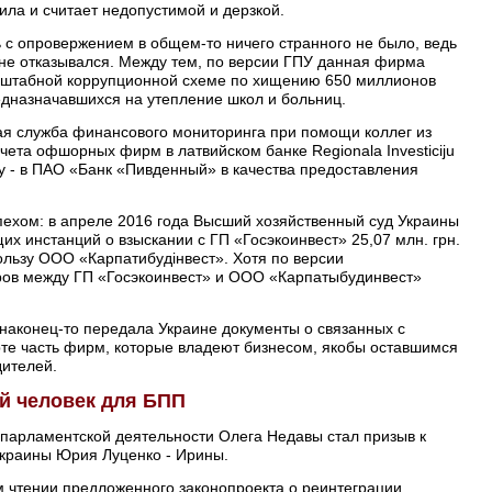
ила и считает недопустимой и дерзкой.
ь с опровержением в общем-то ничего странного не было, ведь
не отказывался. Между тем, по версии ГПУ данная фирма
асштабной коррупционной схеме по хищению 650 миллионов
едназначавшихся на утепление школ и больниц.
ая служба финансового мониторинга при помощи коллег из
счета офшорных фирм в латвийском банке Regionala Investiciju
ну - в ПАО «Банк «Пивденный» в качества предоставления
пехом: в апреле 2016 года Высший хозяйственный суд Украины
х инстанций о взыскании с ГП «Госэкоинвест» 25,07 млн. грн.
льзу ООО «Карпатибудінвест». Хотя по версии
ров между ГП «Госэкоинвест» и ООО «Карпатыбудинвест»
наконец-то передала Украине документы о связанных с
те часть фирм, которые владеют бизнесом, якобы оставшимся
дителей.
ый человек для БПП
парламентской деятельности Олега Недавы стал призыв к
Украины Юрия Луценко - Ирины.
м чтении предложенного законопроекта о реинтеграции