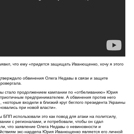
аявил, что ему «придется защищать Иванющенко, хочу я этого
дтверждало обвинения Олега Недавы в связи и защите
ровергала.
авы стало продолжением кампании по «отбеливанию» Юрия
триотичным предпринимателем. А обвинения против него
«которые входили в близкий круг беглого президента Украины
новались при новой власти».
 БПП использовали это как повод для атаки на политсилу,
ании с регионалами, и потребовали, чтобы он сдал
или, что заявление Олега Недавы о невиновности и
йствиям экс-нардепа Юрия Иванющенко является его личной