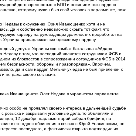
луарной договоренностью с БПП и влиянием экс-нардепа
щенко, которому нужен был свой человек в парламенте, пока
ого Недавы к окружению Юрия Иванющенко хотя и не
ась. Да и собственно невозможно скрыть тот факт, что
рудовую карьеру на руководящих должностях проработал на
es-Украина принадлежавших одиозному нардепу.
ародный депутат Украины экс-комбат батальона «Айдар»
а Недаву в том, что последний является сотрудником ФСБ и
дном из блокпостов в сопровождении сотрудников ФСБ в 2014
ем безопасности, обороны и правопорядка». Впрочем,
ызвало, да и сам нардеп Мельничук едва не был привлечен к
к и не дала своего согласия.
ловека Иванющенко» Олег Недава в украинском парламенте
ично особо не проявлял своего интереса в дальнейшей судьбе
с розыска и закрывали уголовные дела, то объявляли и
 концов, 12 декабря парламентарий собрал брифинг, на
шие в его адрес обвинения в связях с Юрой Енакиевским, не
нтересов последнего, а фактически открыто подтвердил их.