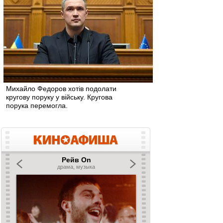
Михайло Федоров хотів подолати
кругову поруку у війську. Кругова
порука перемогла.