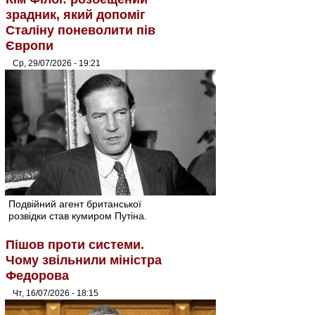
зрадник, який допоміг
Сталіну поневолити пів
Європи
Ср, 29/07/2026 - 19:21
Подвійний агент британської
розвідки став кумиром Путіна.
Пішов проти системи.
Чому звільнили міністра
Федорова
Чт, 16/07/2026 - 18:15