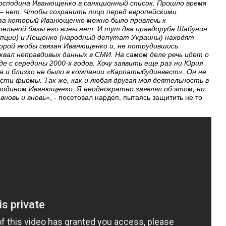
господина Иванющенко в санкционный список. Прошло время
 – нет. Чтобы сохранить лицо перед европейскими
за который Иванющенко можно было привлечь к
ельной базы его вины нет. И тут два правдоруба Шабунин
пции) и Лещенко (народный депутат Украины) находят
рой якобы связан Иванющенко и, не потрудившись
вал неправдивых данных в СМИ. На самом деле речь идет о
де с середины 2000-х годов. Хочу заявить еще раз ни Юрия
а и близко не было в компании «Карпатыбудинвест». Он не
ти фирмы. Так же, как и любая другая моя деятельность в
сподином Иванющенко. Я неоднократно заявлял об этом, но
вновь и вновь»
, - посетовал нардеп, пытаясь защитить не то