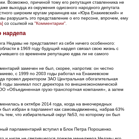
и. Возможно, причиной тому его репутация ставленника не
даже выходца из окружения одиозного народного депутата
естного широким кругам украинцев как «Юра Енакиевский» и
ы разрушить это представление о его персоне, впрочем, ему
а]
со ссылкой на
"Комментарии"
.
 нардепа
ега Недавы не представляет из себя ничего особенного:
области в 1969 году будущий нардеп связал свою жизнь с
лучившего со временем репутацию едва ли не самого
ментарий замечен не был, скорее, напротив: он честно
киево, с 1999 по 2003 годы работал на Енакиевском
года провел директором ЗАО Центральная обогатительная
14 годы занимал пост директора по внешнеэкономической
ООО «Объединенная грузо-транспортная компания», а затем
менилась в октябре 2014 года, когда на внеочередных
н был избран в парламент как самовыдвиженец, набрав 63%
ть тем, что избирательный округ №53, по которому он был
нный парламентарий вступил в Блок Петра Порошенко.
го и нигде не светившегося прежде менеджера Недавы его