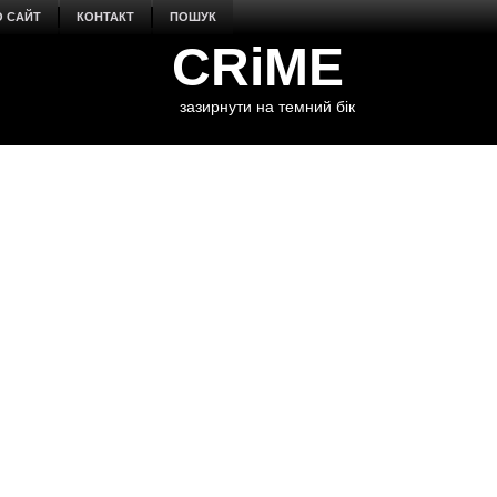
О САЙТ
КОНТАКТ
ПОШУК
CRiME
зазирнути на темний бік