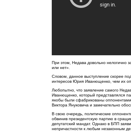
При этом, Недава довольно нелогично з
или нет».
Словом, данное выступление скорее по
интересов Юрия Иванющенко, чем их оп
Любопытно, что заявление самого Нед
Иванющенко, который представлялся па
якобы были сфабрикованы оппонентами, 
Виктора Януковича и замечательно обос
В свою очередь, политические оппоненты
обвинив президентскую партию в сращив
депутатский мандат. Однако в БПП заяв
непричастности к любым незаконным де