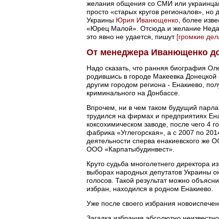
желания общения со СМИ или украинцам
просто «старых кругов регионалов», но 
Украины
Юрия Иванющенко
, более изв
«Юрец Малой». Отсюда и желание Недав
это явно не удается, пишут
[громкие дел
От менеджера Иванющенко до
Надо сказать, что ранняя биография Ол
родившись в городе Макеевка Донецкой 
другим городом региона - Енакиево, по
криминального на Донбассе.
Впрочем, ни в чем таком будущий парла
трудился на фирмах и предприятиях Ена
коксохимическом заводе, после чего 4 
фабрика «Углегорская», а с 2007 по 20
деятельности сперва енакиевского же 
ООО «Карпатыбудинвест».
Круто судьба многолетнего директора из
выборах народных депутатов Украины о
голосов. Такой результат можно объясни
избран, находился в родном Енакиево.
Уже после своего избрания новоиспече
Загадка избрания абсолютно неизвестно