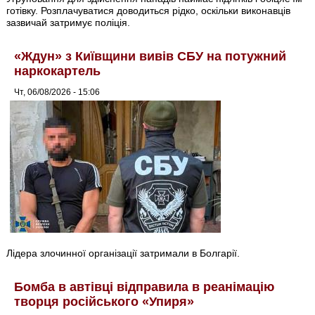
готівку. Розплачуватися доводиться рідко, оскільки виконавців
зазвичай затримує поліція.
«Ждун» з Київщини вивів СБУ на потужний
наркокартель
Чт, 06/08/2026 - 15:06
Лідера злочинної організації затримали в Болгарії.
Бомба в автівці відправила в реанімацію
творця російського «Упиря»