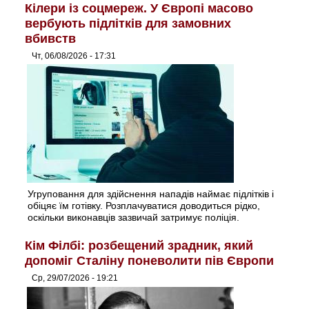
Кілери із соцмереж. У Європі масово
вербують підлітків для замовних
вбивств
Чт, 06/08/2026 - 17:31
Угруповання для здійснення нападів наймає підлітків і
обіцяє їм готівку. Розплачуватися доводиться рідко,
оскільки виконавців зазвичай затримує поліція.
Кім Філбі: розбещений зрадник, який
допоміг Сталіну поневолити пів Європи
Ср, 29/07/2026 - 19:21