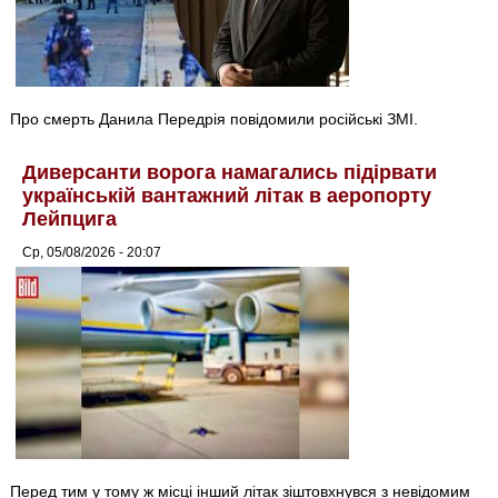
Про смерть Данила Передрія повідомили російські ЗМІ.
Диверсанти ворога намагались підірвати
українській вантажний літак в аеропорту
Лейпцига
Ср, 05/08/2026 - 20:07
Перед тим у тому ж місці інший літак зіштовхнувся з невідомим