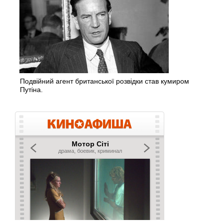
Подвійний агент британської розвідки став кумиром
Путіна.