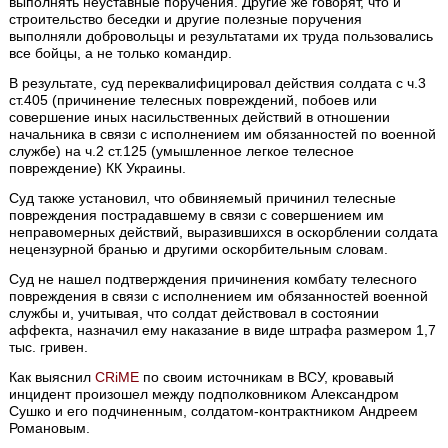
выполнять неуставные поручения. Другие же говорят, что и
строительство беседки и другие полезные поручения
выполняли добровольцы и результатами их труда пользовались
все бойцы, а не только командир.
В результате, суд переквалифицировал действия солдата с ч.3
ст.405 (причинение телесных повреждений, побоев или
совершение иных насильственных действий в отношении
начальника в связи с исполнением им обязанностей по военной
службе) на ч.2 ст.125 (умышленное легкое телесное
повреждение) КК Украины.
Суд также установил, что обвиняемый причинил телесные
повреждения пострадавшему в связи с совершением им
неправомерных действий, выразившихся в оскорблении солдата
нецензурной бранью и другими оскорбительным словам.
Суд не нашел подтверждения причинения комбату телесного
повреждения в связи с исполнением им обязанностей военной
службы и, учитывая, что солдат действовал в состоянии
аффекта, назначил ему наказание в виде штрафа размером 1,7
тыс. гривен.
Как выяснил
CRiME
по своим источникам в ВСУ, кровавый
инцидент произошел между подполковником Александром
Сушко и его подчиненным, солдатом-контрактником Андреем
Романовым.