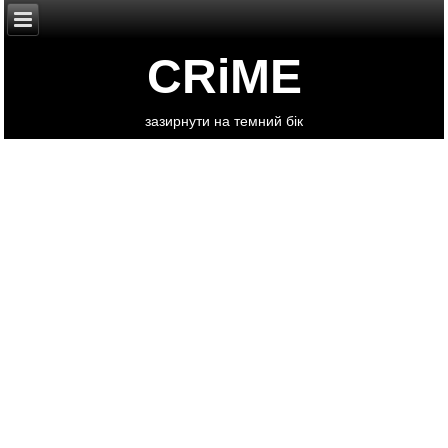
CRiME
зазирнути на темний бік