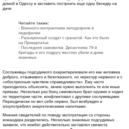
домой в Одессу и заставить построить еще одну беседку на
даче.
Читайте также:
-
Военного-контрактника заподозрили в
педофилии
-
Разъяренный солдат с гранатой. Как это было
на Прикарпатье
-
Последняя самоволка. Десантника 79-й
бригады и его подругу жестоко убили в доме
знакомых
Сослуживцы подсудимого охарактеризовали его как человека
доброго, отзывчивого и безотказного, но чересчур нервного и с
«обостренным чувством справедливости». Ему часто
приходилось объяснять, зачем нужно выполнять те или иные
приказы. Несколько раз боец самовольно брал оружие и ходил
по территории части, конфликтовал с другими сослуживцами.
Периодически он вел себя нервно, был возбужден и
злоупотреблял энергетическими напитками.
Мнения свидетелей по поводу эксплуатации со стороны
командира разделились. Несколько знакомых подсудимых
заявили, что комбат действительно заставлял связиста