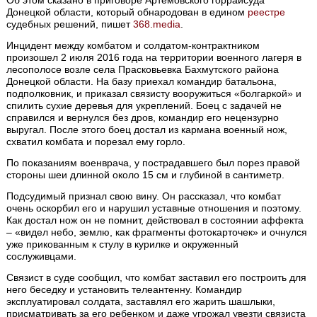
Об этом сказано в приговоре Артемовского горрайсуда
Донецкой области, который обнародован в едином
реестре
судебных решений, пишет
368.media
.
Инцидент между комбатом и солдатом-контрактником
произошел 2 июля 2016 года на территории военного лагеря в
лесополосе возле села Прасковьевка Бахмутского района
Донецкой области. На базу приехал командир батальона,
подполковник, и приказал связисту вооружиться «болгаркой» и
спилить сухие деревья для укреплений. Боец с задачей не
справился и вернулся без дров, командир его нецензурно
выругал. После этого боец достал из кармана военный нож,
схватил комбата и порезал ему горло.
По показаниям военврача, у пострадавшего был порез правой
стороны шеи длинной около 15 см и глубиной в сантиметр.
Подсудимый признал свою вину. Он рассказал, что комбат
очень оскорбил его и нарушил уставные отношения и поэтому.
Как достал нож он не помнит, действовал в состоянии аффекта
– «видел небо, землю, как фрагменты фотокарточек» и очнулся
уже прикованным к стулу в курилке и окруженный
сослуживцами.
Связист в суде сообщил, что комбат заставил его построить для
него беседку и установить телеантенну. Командир
эксплуатировал солдата, заставлял его жарить шашлыки,
присматривать за его ребенком и даже угрожал увезти связиста