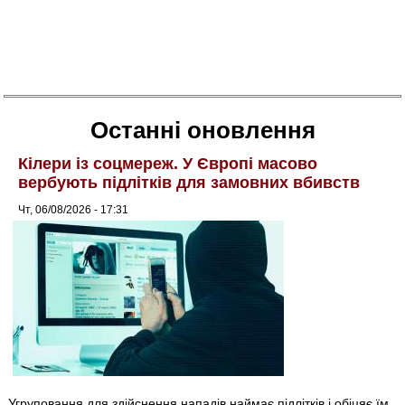
Останні оновлення
Кілери із соцмереж. У Європі масово
вербують підлітків для замовних вбивств
Чт, 06/08/2026 - 17:31
Угруповання для здійснення нападів наймає підлітків і обіцяє їм