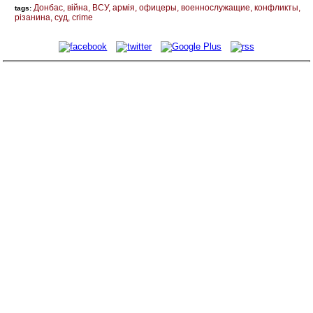
Донбас
війна
ВСУ
армія
офицеры
военнослужащие
конфликты
tags:
різанина
суд
crime