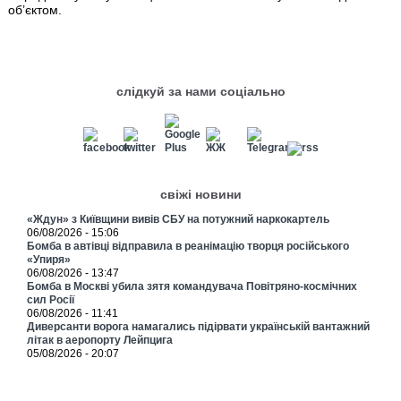
об’єктом.
слідкуй за нами соціально
свіжі новини
«Ждун» з Київщини вивів СБУ на потужний наркокартель
06/08/2026 - 15:06
Бомба в автівці відправила в реанімацію творця російського
«Упиря»
06/08/2026 - 13:47
Бомба в Москві убила зятя командувача Повітряно-космічних
сил Росії
06/08/2026 - 11:41
Диверсанти ворога намагались підірвати українській вантажний
літак в аеропорту Лейпцига
05/08/2026 - 20:07