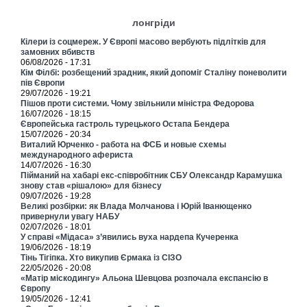
лонгріди
Кілери із соцмереж. У Європі масово вербують підлітків для
замовних вбивств
06/08/2026 - 17:31
Кім Філбі: розбещений зрадник, який допоміг Сталіну поневолити
пів Європи
29/07/2026 - 19:21
Пішов проти системи. Чому звільнили міністра Федорова
16/07/2026 - 18:15
Європейська гастроль турецького Остапа Бендера
15/07/2026 - 20:34
Виталий Юрченко - работа на ФСБ и новые схемы
международного афериста
14/07/2026 - 16:30
Пійманий на хабарі екс-співробітник СБУ Олександр Карамушка
знову став «рішалою» для бізнесу
09/07/2026 - 19:28
Великі розбірки: як Влада Молчанова і Юрій Іванющенко
привернули увагу НАБУ
02/07/2026 - 18:01
У справі «Мідаса» з’явились вуха нардепа Кучеренка
19/06/2026 - 18:19
Тінь Тігіпка. Хто викупив Єрмака із СІЗО
22/05/2026 - 20:08
«Матір міскодингу» Альона Шевцова розпочала експансію в
Європу
19/05/2026 - 12:41