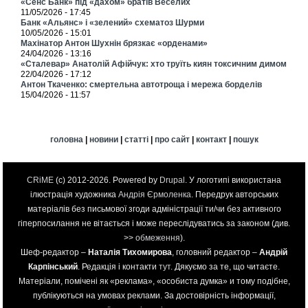
«Сенс Банк» під «дахом» братів Веселих
11/05/2026 - 17:45
Банк «Альянс» і «зелений» схематоз Шурми
10/05/2026 - 15:01
Махінатор Антон Шухнін брязкає «орденами»
24/04/2026 - 13:16
«Сталевар» Анатолій Афійчук: хто труїть киян токсичним димом
22/04/2026 - 17:12
Антон Ткаченко: смертельна автотроща і мережа борделів
15/04/2026 - 11:57
головна
|
новини
|
статті
|
про сайт
|
контакт
|
пошук
CRiME
(c) 2012-2026. Powered by
Drupal
. У логотипі використана
ілюстрація художника
Андрія Єрмоленка
. Передрук авторських
матеріалів без письмової згоди адміністрації ти/чи без активного
гіперпосилання не вітається і може переслідуватись за законом (див.
>>
обмеження
).
Шеф-редактор –
Наталія Тихомирова
, головний редактор –
Андрій
Карпінський
. Редакція і контакти
тут
. Дякуємо за те, що читаєте.
Матеріали, помічені як «реклама», «особиста думка» и тому подібне,
публікуються на умовах реклами. За достовірність інформації,