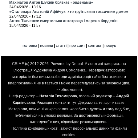
Махінатор Антон Шухнін брязкає «орденами»
24/04/2026 - 13:16
«Сталевар» Анатолій Афійчук: хто труїть киян токсичним димом
22/04/2026 - 17:12
Антон Ткаченко: смертельна автотроща і мережа борделів
15/04/2026 - 11:57
головна
|
новини
|
статті
|
про сайт
|
контакт
|
пошук
CRiME
(c) 2012-2026. Powered by
Drupal
. У логотипі використана
ілюстрація художника
Андрія Єрмоленка
. Передрук авторських
матеріалів без письмової згоди адміністрації ти/чи без активного
гіперпосилання не вітається і може переслідуватись за законом (див.
>>
обмеження
).
Шеф-редактор –
Наталія Тихомирова
, головний редактор –
Андрій
Карпінський
. Редакція і контакти
тут
. Дякуємо за те, що читаєте.
Матеріали, помічені як «реклама», «особиста думка» и тому подібне,
публікуються на умовах реклами. За достовірність інформації,
викладеної в них, відповідає рекламодавець.
Політика конфіденційності, захист персональних даних та файли
cookies
.