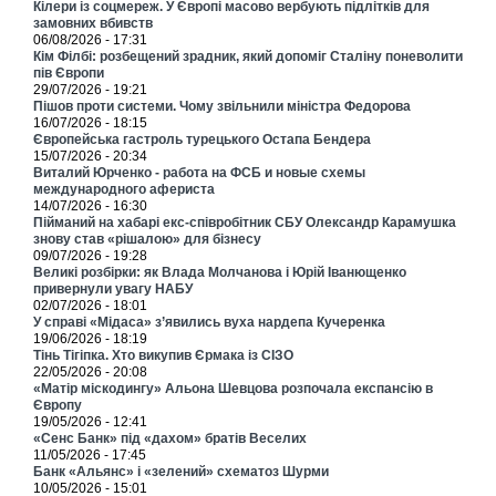
Кілери із соцмереж. У Європі масово вербують підлітків для
замовних вбивств
06/08/2026 - 17:31
Кім Філбі: розбещений зрадник, який допоміг Сталіну поневолити
пів Європи
29/07/2026 - 19:21
Пішов проти системи. Чому звільнили міністра Федорова
16/07/2026 - 18:15
Європейська гастроль турецького Остапа Бендера
15/07/2026 - 20:34
Виталий Юрченко - работа на ФСБ и новые схемы
международного афериста
14/07/2026 - 16:30
Пійманий на хабарі екс-співробітник СБУ Олександр Карамушка
знову став «рішалою» для бізнесу
09/07/2026 - 19:28
Великі розбірки: як Влада Молчанова і Юрій Іванющенко
привернули увагу НАБУ
02/07/2026 - 18:01
У справі «Мідаса» з’явились вуха нардепа Кучеренка
19/06/2026 - 18:19
Тінь Тігіпка. Хто викупив Єрмака із СІЗО
22/05/2026 - 20:08
«Матір міскодингу» Альона Шевцова розпочала експансію в
Європу
19/05/2026 - 12:41
«Сенс Банк» під «дахом» братів Веселих
11/05/2026 - 17:45
Банк «Альянс» і «зелений» схематоз Шурми
10/05/2026 - 15:01