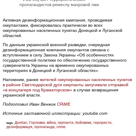
пропагандистов ремеслу махровой лжи
Активная дезинформационная кампания, проводимая
оккупантами, фиксировалась практически во всех
оккупированных населенных пунктах Донецкой и Луганской
областей.
По данным украинской военной разведки, очередная
дезинформационная компания оккупантов связана с
вступлением в силу Закона Украины «Об особенностях
государственной политики по обеспечению государственного
суверенитета Украины на временно оккупированных
территориях в Донецкой и Луганской областях».
Напомним, ранее
жителей оккупированных населенных пунктов
в районе Светлодарской дуги оккупанты запугивали отправкой
«в концлагеря под Краматорском»
в случае возвращения
украинской власти.
Подготовил Иван Венжик
CRiME
Источник заставочной иллюстрации: youtube.com
Донбас
Горловка
війна
окупанти
бойовики
терористи
tags:
дезінформація
пропаганда
crime