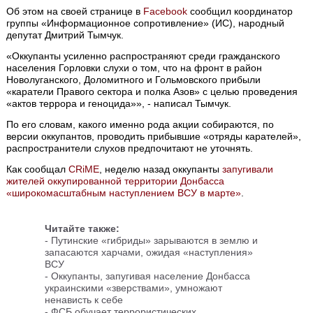
Об этом на своей странице в
Facebook
cообщил координатор
группы «Информационное сопротивление» (ИС), народный
депутат Дмитрий Тымчук.
«Оккупанты усиленно распространяют среди гражданского
населения Горловки слухи о том, что на фронт в район
Новолуганского, Доломитного и Гольмовского прибыли
«каратели Правого сектора и полка Азов» с целью проведения
«актов террора и геноцида»», - написал Тымчук.
По его словам, какого именно рода акции собираются, по
версии оккупантов, проводить прибывшие «отряды карателей»,
распространители слухов предпочитают не уточнять.
Как сообщал
CRiME
, неделю назад оккупанты
запугивали
жителей оккупированной территории Донбасса
«широкомасштабным наступлением ВСУ в марте»
.
Читайте также:
-
Путинские «гибриды» зарываются в землю и
запасаются харчами, ожидая «наступления»
ВСУ
-
Оккупанты, запугивая население Донбасса
украинскими «зверствами», умножают
ненависть к себе
- ФСБ обучает террористических