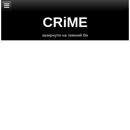
CRiME
зазирнути на темний бік