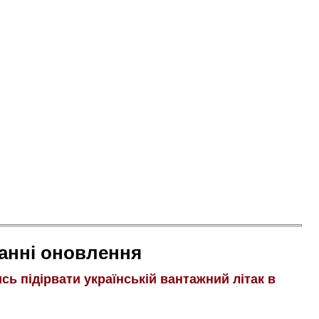
анні оновлення
ь підірвати українській вантажний літак в