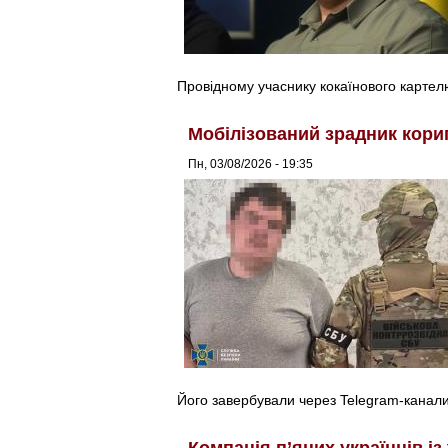
Провідному учаснику кокаїнового картел
Мобілізований зрадник кори
Пн, 03/08/2026 - 19:35
Його завербували через Telegram-канали
Компанія п’яних українців і