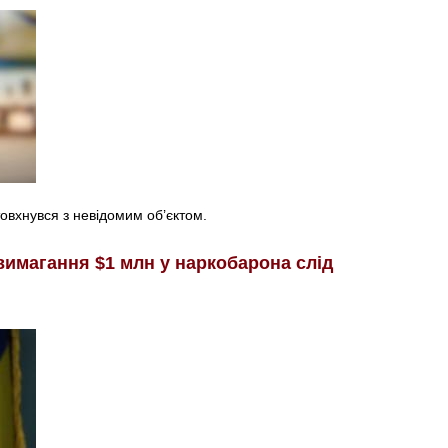
товхнувся з невідомим об’єктом.
вимагання $1 млн у наркобарона слід