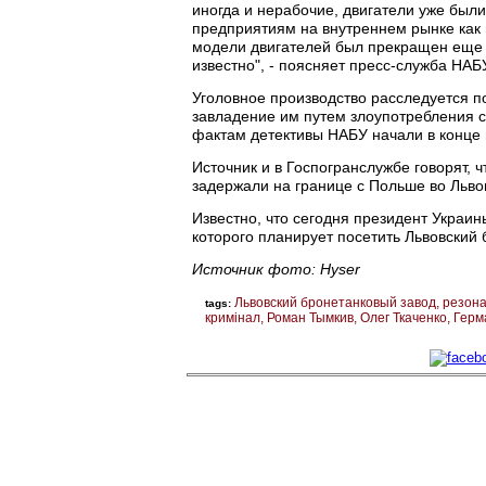
иногда и нерабочие, двигатели уже были
предприятиям на внутреннем рынке как 
модели двигателей был прекращен еще 
известно", - поясняет пресс-служба НАБ
Уголовное производство расследуется по
завладение им путем злоупотребления
фактам детективы НАБУ начали в конце 
Источник и в Госпогранслужбе говорят, 
задержали на границе с Польше во Львов
Известно, что сегодня президент Украин
которого планирует посетить Львовский 
Источник фото: Hyser
Львовский бронетанковый завод
резон
tags:
кримінал
Роман Тымкив
Олег Ткаченко
Герм