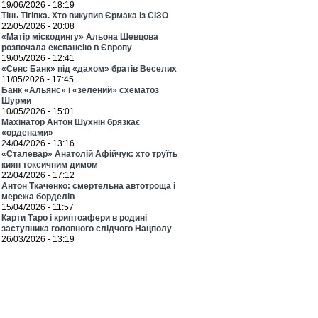
19/06/2026 - 18:19
Тінь Тігіпка. Хто викупив Єрмака із СІЗО
22/05/2026 - 20:08
«Матір міскодингу» Альона Шевцова
розпочала експансію в Європу
19/05/2026 - 12:41
«Сенс Банк» під «дахом» братів Веселих
11/05/2026 - 17:45
Банк «Альянс» і «зелений» схематоз
Шурми
10/05/2026 - 15:01
Махінатор Антон Шухнін брязкає
«орденами»
24/04/2026 - 13:16
«Сталевар» Анатолій Афійчук: хто труїть
киян токсичним димом
22/04/2026 - 17:12
Антон Ткаченко: смертельна автотроща і
мережа борделів
15/04/2026 - 11:57
Карти Таро і криптоафери в родині
заступника головного слідчого Нацполу
26/03/2026 - 13:19