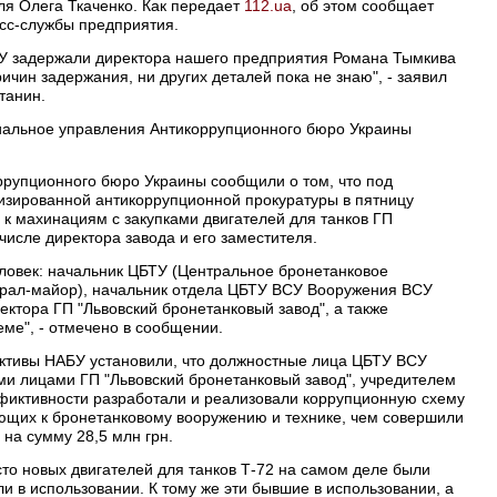
ля Олега Ткаченко. Как передает
112.ua
, об этом сообщает
сс-службы предприятия.
АБУ задержали директора нашего предприятия Романа Тымкива
ичин задержания, ни других деталей пока не знаю", - заявил
танин.
риальное управления Антикоррупционного бюро Украины
ррупционного бюро Украины сообщили о том, что под
зированной антикоррупционной прокуратуры в пятницу
 к махинациям с закупками двигателей для танков ГП
 числе директора завода и его заместителя.
ловек: начальник ЦБТУ (Центральное бронетанковое
рал-майор), начальник отдела ЦБТУ ВСУ Вооружения ВСУ
ректора ГП "Львовский бронетанковый завод", а также
еме", - отмечено в сообщении.
ективы НАБУ установили, что должностные лица ЦБТУ ВСУ
ми лицами ГП "Львовский бронетанковый завод", учредителем
фиктивности разработали и реализовали коррупционную схему
ующих к бронетанковому вооружению и технике, чем совершили
 на сумму 28,5 млн грн.
сто новых двигателей для танков Т-72 на самом деле были
и в использовании. К тому же эти бывшие в использовании, а