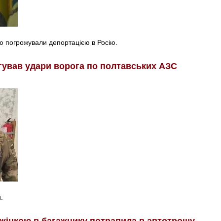
ю погрожували депортацією в Росію.
гував удари ворога по полтавських АЗС
.
з жінкою в багажнику потрапила в автотрощу