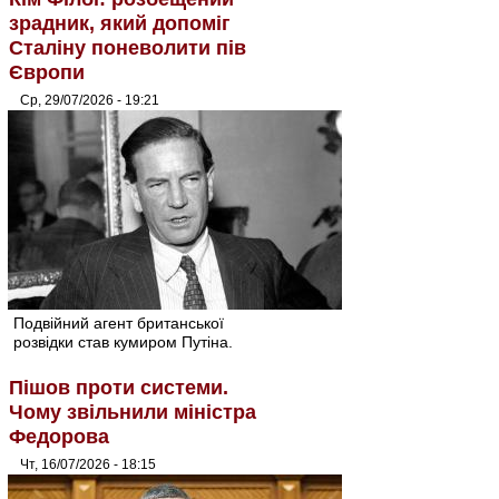
зрадник, який допоміг
Сталіну поневолити пів
Європи
Ср, 29/07/2026 - 19:21
Подвійний агент британської
розвідки став кумиром Путіна.
Пішов проти системи.
Чому звільнили міністра
Федорова
Чт, 16/07/2026 - 18:15