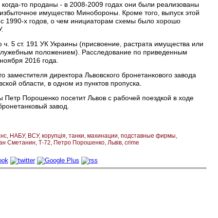
 когда-то проданы - в 2008-2009 годах они были реализованы
избыточное имущество Минобороны. Кроме того, выпуск этой
с 1990-х годов, о чем инициаторам схемы было хорошо
У.
 ч. 5 ст. 191 УК Украины (присвоение, растрата имущества или
 служебным положением). Расследование по приведенным
ноября 2016 года.
что заместителя директора Львовского бронетанкового завода
ской области, в одном из пунктов пропуска.
ы Петр Порошенко посетит Львов с рабочей поездкой в ходе
бронетанковый завод.
анс
НАБУ
ВСУ
корупція
танки
махинации
подставные фирмы
ан Сметанин
Т-72
Петро Порошенко
Львів
crime