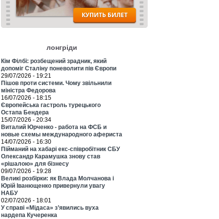
лонгріди
Кім Філбі: розбещений зрадник, який
допоміг Сталіну поневолити пів Європи
29/07/2026 - 19:21
Пішов проти системи. Чому звільнили
міністра Федорова
16/07/2026 - 18:15
Європейська гастроль турецького
Остапа Бендера
15/07/2026 - 20:34
Виталий Юрченко - работа на ФСБ и
новые схемы международного афериста
14/07/2026 - 16:30
Пійманий на хабарі екс-співробітник СБУ
Олександр Карамушка знову став
«рішалою» для бізнесу
09/07/2026 - 19:28
Великі розбірки: як Влада Молчанова і
Юрій Іванющенко привернули увагу
НАБУ
02/07/2026 - 18:01
У справі «Мідаса» з’явились вуха
нардепа Кучеренка