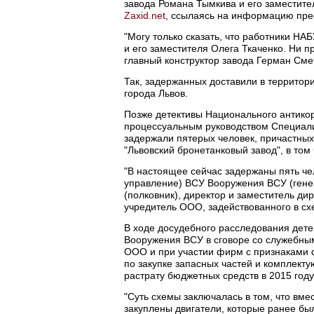
завода Романа Тымкива и его заместите
Zaxid.net
, ссылаясь на информацию пре
"Могу только сказать, что работники Н
и его заместителя Олега Ткаченко. Ни пр
главный конструктор завода Герман Сме
Так, задержанных доставили в террито
города Львов.
Позже детективы Национального антико
процессуальным руководством Специали
задержали пятерых человек, причастных
"Львовский бронетанковый завод", в том
"В настоящее сейчас задержаны пять че
управление) ВСУ Вооружения ВСУ (гене
(полковник), директор и заместитель ди
учредитель ООО, задействованного в сх
В ходе досудебного расследования дет
Вооружения ВСУ в сговоре со служебны
ООО и при участии фирм с признаками 
по закупке запасных частей и комплект
растрату бюджетных средств в 2015 году
"Суть схемы заключалась в том, что вме
закуплены двигатели, которые ранее был