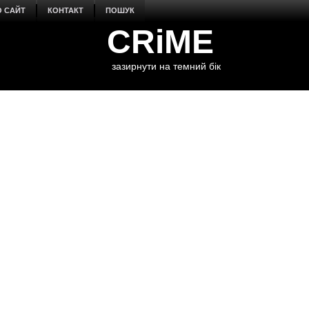
О САЙТ
КОНТАКТ
ПОШУК
CRiME
зазирнути на темний бік