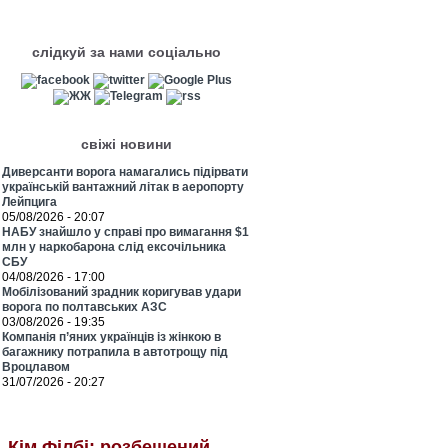
слідкуй за нами соціально
свіжі новини
Диверсанти ворога намагались підірвати
українській вантажний літак в аеропорту
Лейпцига
05/08/2026 - 20:07
НАБУ знайшло у справі про вимагання $1
млн у наркобарона слід ексочільника
СБУ
04/08/2026 - 17:00
Мобілізований зрадник коригував удари
ворога по полтавських АЗС
03/08/2026 - 19:35
Компанія п’яних українців із жінкою в
багажнику потрапила в автотрощу під
Вроцлавом
31/07/2026 - 20:27
Кім Філбі: розбещений