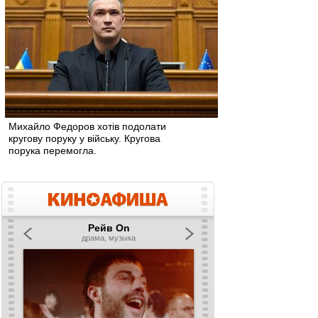
Михайло Федоров хотів подолати
кругову поруку у війську. Кругова
порука перемогла.