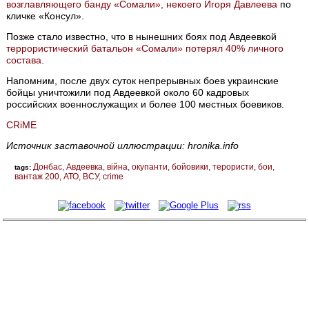
возглавляющего банду «Сомали», некоего Игоря Давлеева
по
кличке «Консул».
Позже стало известно, что в нынешних боях под Авдеевкой
террористический батальон «Сомали» потерял 40% личного
состава
.
Напомним, после двух суток непрерывных боев украинские
бойцы уничтожили под Авдеевкой около 60 кадровых
российских военнослужащих и более 100 местных боевиков.
CRiME
Источник заставочной иллюстрации: hronika.info
Донбас
Авдеевка
війна
окупанти
бойовики
терористи
бои
tags:
вантаж 200
АТО
ВСУ
crime