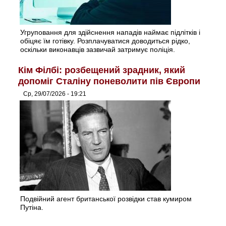
Угруповання для здійснення нападів наймає підлітків і
обіцяє їм готівку. Розплачуватися доводиться рідко,
оскільки виконавців зазвичай затримує поліція.
Кім Філбі: розбещений зрадник, який
допоміг Сталіну поневолити пів Європи
Ср, 29/07/2026 - 19:21
Подвійний агент британської розвідки став кумиром
Путіна.