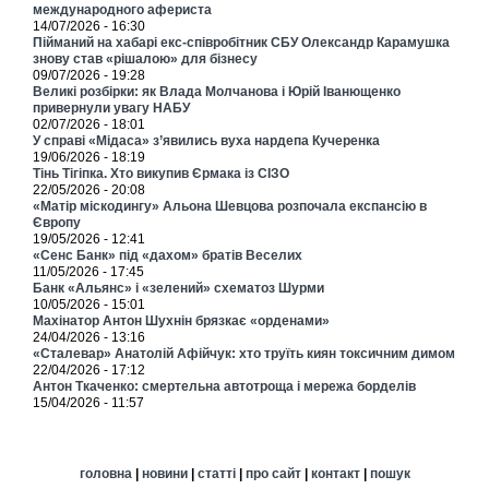
международного афериста
14/07/2026 - 16:30
Пійманий на хабарі екс-співробітник СБУ Олександр Карамушка
знову став «рішалою» для бізнесу
09/07/2026 - 19:28
Великі розбірки: як Влада Молчанова і Юрій Іванющенко
привернули увагу НАБУ
02/07/2026 - 18:01
У справі «Мідаса» з’явились вуха нардепа Кучеренка
19/06/2026 - 18:19
Тінь Тігіпка. Хто викупив Єрмака із СІЗО
22/05/2026 - 20:08
«Матір міскодингу» Альона Шевцова розпочала експансію в
Європу
19/05/2026 - 12:41
«Сенс Банк» під «дахом» братів Веселих
11/05/2026 - 17:45
Банк «Альянс» і «зелений» схематоз Шурми
10/05/2026 - 15:01
Махінатор Антон Шухнін брязкає «орденами»
24/04/2026 - 13:16
«Сталевар» Анатолій Афійчук: хто труїть киян токсичним димом
22/04/2026 - 17:12
Антон Ткаченко: смертельна автотроща і мережа борделів
15/04/2026 - 11:57
головна
|
новини
|
статті
|
про сайт
|
контакт
|
пошук