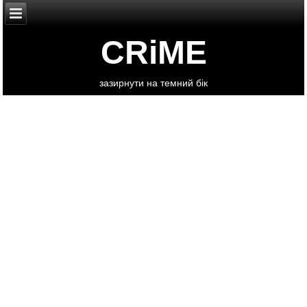
CRiME
зазирнути на темний бік