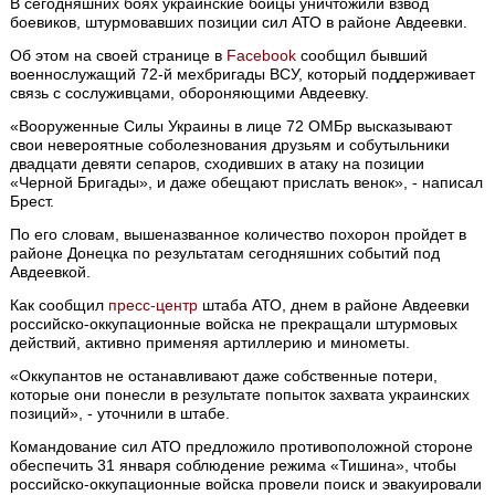
В сегодняшних боях украинские бойцы уничтожили взвод
боевиков, штурмовавших позиции сил АТО в районе Авдеевки.
Об этом на своей странице в
Facebook
сообщил бывший
военнослужащий 72-й мехбригады ВСУ, который поддерживает
связь с сослуживцами, обороняющими Авдеевку.
«Вооруженные Силы Украины в лице 72 ОМБр высказывают
свои невероятные соболезнования друзьям и собутыльники
двадцати девяти сепаров, сходивших в атаку на позиции
«Черной Бригады», и даже обещают прислать венок», - написал
Брест.
По его словам, вышеназванное количество похорон пройдет в
районе Донецка по результатам сегодняшних событий под
Авдеевкой.
Как сообщил
пресс-центр
штаба АТО, днем в районе Авдеевки
российско-оккупационные войска не прекращали штурмовых
действий, активно применяя артиллерию и минометы.
«Оккупантов не останавливают даже собственные потери,
которые они понесли в результате попыток захвата украинских
позиций», - уточнили в штабе.
Командование сил АТО предложило противоположной стороне
обеспечить 31 января соблюдение режима «Тишина», чтобы
российско-оккупационные войска провели поиск и эвакуировали