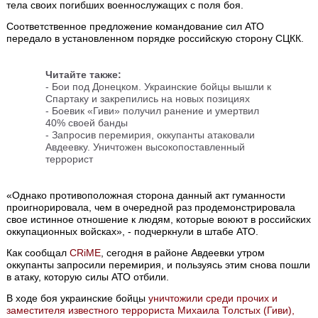
тела своих погибших военнослужащих с поля боя.
Соответственное предложение командование сил АТО
передало в установленном порядке российскую сторону СЦКК.
Читайте также:
-
Бои под Донецком. Украинские бойцы вышли к
Спартаку и закрепились на новых позициях
-
Боевик «Гиви» получил ранение и умертвил
40% своей банды
-
Запросив перемирия, оккупанты атаковали
Авдеевку. Уничтожен высокопоставленный
террорист
«Однако противоположная сторона данный акт гуманности
проигнорировала, чем в очередной раз продемонстрировала
свое истинное отношение к людям, которые воюют в российских
оккупационных войсках», - подчеркнули в штабе АТО.
Как сообщал
CRiME
, сегодня в районе Авдеевки утром
оккупанты запросили перемирия, и пользуясь этим снова пошли
в атаку, которую силы АТО отбили.
В ходе боя украинские бойцы
уничтожили среди прочих и
заместителя известного террориста Михаила Толстых (Гиви),