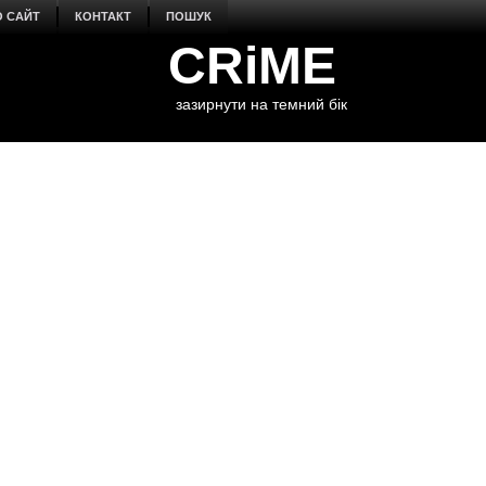
О САЙТ
КОНТАКТ
ПОШУК
CRiME
зазирнути на темний бік