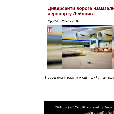
Диверсанти ворога намагалис
аеропорту Лейпцига
Ср, 05/08/2026 - 20:07
Перед тим у тому ж місці інший літак зіш
CRiME
(c) 2012-2026. Powered by
Drupal
адміністрації ти/чи