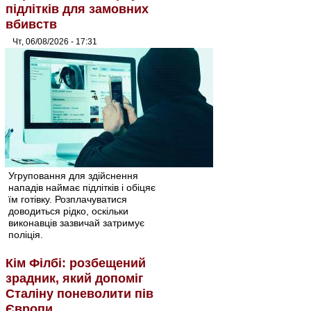
підлітків для замовних
вбивств
Чт, 06/08/2026 - 17:31
Угруповання для здійснення
нападів наймає підлітків і обіцяє
їм готівку. Розплачуватися
доводиться рідко, оскільки
виконавців зазвичай затримує
поліція.
Кім Філбі: розбещений
зрадник, який допоміг
Сталіну поневолити пів
Європи