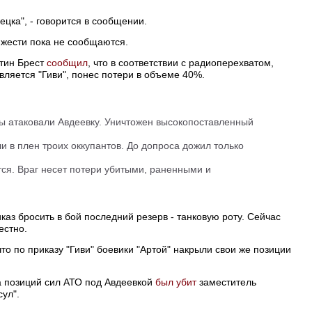
ецка", - говорится в сообщении.
яжести пока не сообщаются.
ртин Брест
сообщил
, что в соответствии с радиоперехватом,
вляется "Гиви", понес потери в объеме 40%.
ы атаковали Авдеевку. Уничтожен высокопоставленный
и в плен троих оккупантов. До допроса дожил только
ся. Враг несет потери убитыми, раненными и
иказ бросить в бой последний резерв - танковую роту. Сейчас
естно.
о по приказу "Гиви" боевики "Артой" накрыли свои же позиции
а позиций сил АТО под Авдеевкой
был убит
заместитель
сул".