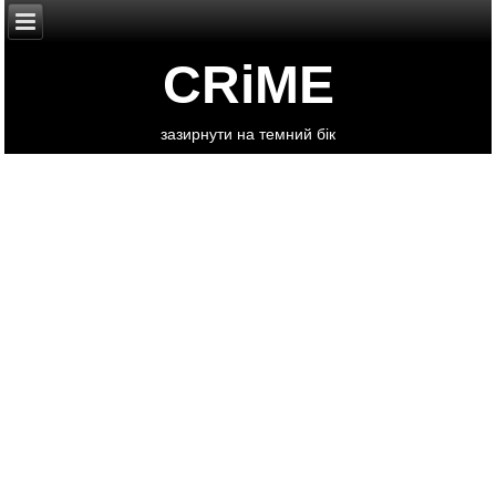
CRiME
зазирнути на темний бік