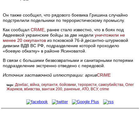
Он также сообщил, что рядового боевика Гришина случайно
подстрелили подельники по террористическому промыслу.
Как сообщал
CRiME
, ранее стало известно, что в боях под
Авдеевкой украинские бойцы за две недели
уничтожили не
менее 20 оккупантов
из псковской 76-й десантно-штурмовой
дивизии ВДВ ВС РФ, подразделение которой проходило
«боевую обкатку» в районе Ясиноватой.
В связи с большими безвозвратными и санитарными потерями
подразделение экстренно отведено с передовой.
Источник заставочной иллюстрации: архив
CRiME
Донбас
війна
окупанти
бойовики
терористи
самоубийства
Олег
tags:
Жариков
вбивства
вантаж 200
раненые
АТО
ВСУ
crime