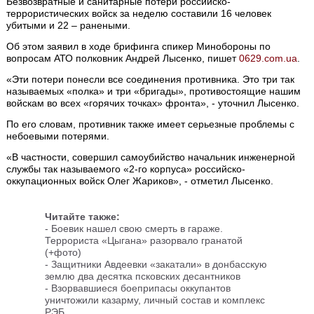
Безвозвратные и санитарные потери российско-
террористических войск за неделю составили 16 человек
убитыми и 22 – ранеными.
Об этом заявил в ходе брифинга спикер Минобороны по
вопросам АТО полковник Андрей Лысенко, пишет
0629.com.ua
.
«Эти потери понесли все соединения противника. Это три так
называемых «полка» и три «бригады», противостоящие нашим
войскам во всех «горячих точках» фронта», - уточнил Лысенко.
По его словам, противник также имеет серьезные проблемы с
небоевыми потерями.
«В частности, совершил самоубийство начальник инженерной
службы так называемого «2-го корпуса» российско-
оккупационных войск Олег Жариков», - отметил Лысенко.
Читайте также:
-
Боевик нашел свою смерть в гараже.
Террориста «Цыгана» разорвало гранатой
(+фото)
- Защитники Авдеевки «закатали» в донбасскую
землю два десятка псковских десантников
-
Взорвавшиеся боеприпасы оккупантов
уничтожили казарму, личный состав и комплекс
РЭБ