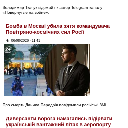
Володимир Ткачук відомий як автор Telegram-каналу
«Повернутые на войне».
Бомба в Москві убила зятя командувача
Повітряно-космічних сил Росії
Чт, 06/08/2026 - 11:41
Про смерть Данила Передрія повідомили російські ЗМІ.
Диверсанти ворога намагались підірвати
українській вантажний літак в аеропорту