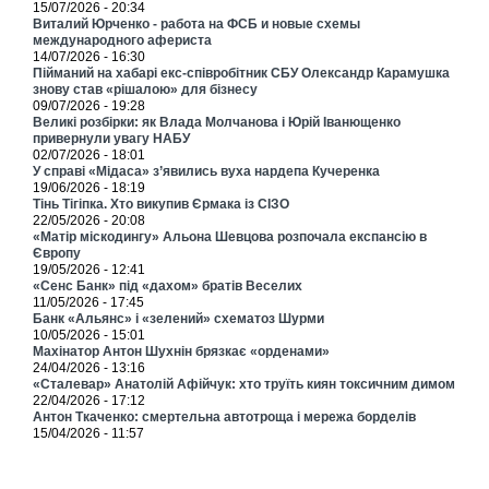
15/07/2026 - 20:34
Виталий Юрченко - работа на ФСБ и новые схемы
международного афериста
14/07/2026 - 16:30
Пійманий на хабарі екс-співробітник СБУ Олександр Карамушка
знову став «рішалою» для бізнесу
09/07/2026 - 19:28
Великі розбірки: як Влада Молчанова і Юрій Іванющенко
привернули увагу НАБУ
02/07/2026 - 18:01
У справі «Мідаса» з’явились вуха нардепа Кучеренка
19/06/2026 - 18:19
Тінь Тігіпка. Хто викупив Єрмака із СІЗО
22/05/2026 - 20:08
«Матір міскодингу» Альона Шевцова розпочала експансію в
Європу
19/05/2026 - 12:41
«Сенс Банк» під «дахом» братів Веселих
11/05/2026 - 17:45
Банк «Альянс» і «зелений» схематоз Шурми
10/05/2026 - 15:01
Махінатор Антон Шухнін брязкає «орденами»
24/04/2026 - 13:16
«Сталевар» Анатолій Афійчук: хто труїть киян токсичним димом
22/04/2026 - 17:12
Антон Ткаченко: смертельна автотроща і мережа борделів
15/04/2026 - 11:57