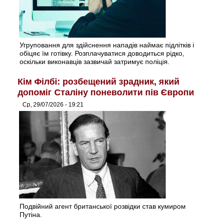
Угруповання для здійснення нападів наймає підлітків і
обіцяє їм готівку. Розплачуватися доводиться рідко,
оскільки виконавців зазвичай затримує поліція.
Кім Філбі: розбещений зрадник, який
допоміг Сталіну поневолити пів Європи
Ср, 29/07/2026 - 19:21
Подвійний агент британської розвідки став кумиром
Путіна.