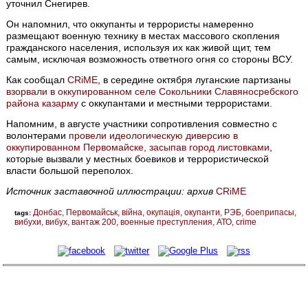
уточнил Снегирев.
Он напомнил, что оккупанты и террористы намеренно
размещают военную технику в местах массового скопления
гражданского населения, используя их как живой щит, тем
самым, исключая возможность ответного огня со стороны ВСУ.
Как сообщал
CRiME
, в середине октября луганские партизаны
взорвали в оккупированном селе Сокольники Славяносребского
района казарму
с оккупантами и местными террористами.
Напомним, в августе участники сопротивления совместно с
волонтерами
провели идеологическую диверсию в
оккупированном Первомайске, засыпав город листовками
,
которые вызвали у местных боевиков и террористической
власти большой переполох.
Источник заставочной иллюстрации: архив
CRiME
Донбас
Первомайськ
війна
окупація
окупанти
РЭБ
боеприпасы
tags:
вибухи
вибух
вантаж 200
военные преступления
АТО
crime