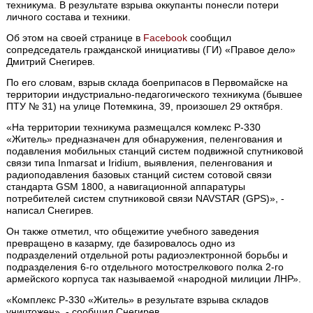
техникума. В результате взрыва оккупанты понесли потери
личного состава и техники.
Об этом на своей странице в
Facebook
сообщил
сопредседатель гражданской инициативы (ГИ) «Правое дело»
Дмитрий Снегирев.
По его словам, взрыв склада боеприпасов в Первомайске на
территории индустриально-педагогического техникума (бывшее
ПТУ № 31) на улице Потемкина, 39, произошел 29 октября.
«На территории техникума размещался комлекс Р-330
«Житель» предназначен для обнаружения, пеленгования и
подавления мобильных станций систем подвижной спутниковой
связи типа Inmarsat и Iridium, выявления, пеленгования и
радиоподавления базовых станций систем сотовой связи
стандарта GSM 1800, а навигационной аппаратуры
потребителей систем спутниковой связи NAVSTAR (GPS)», -
написал Снегирев.
Он также отметил, что общежитие учебного заведения
превращено в казарму, где базировалось одно из
подразделений отдельной роты радиоэлектронной борьбы и
подразделения 6-го отдельного мотострелкового полка 2-го
армейского корпуса так называемой «народной милиции ЛНР».
«Комплекс Р-330 «Житель» в результате взрыва складов
уничтожен», - сообщил Снегирев.