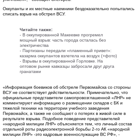
Оккупанты и их местные наемники бездоказательно попытались
списать взрыв на обстрел ВСУ.
Читайте также:
-
В оккупированной Макеевке прогремел
мощный взрыв: часть города осталась без
электричества
-
Партизаны передали «пламенный привет»:
казарма оккупантов взлетела на воздух (+фото)
- Взрывы в оккупированной Горловке. На
оптовом рынке кавказцы забросали друг друга
гранатами
«Информация боевиков об обстреле Первомайска со стороны
ВСУ не соответствует действительности. Примечательно, что
официальные представители самопровозглашенной «ЛНР» не
комментируют информацию о размещении складов с БК и
тяжелой техники на территории учебного заведения
Первомайск, а также не сообщают о потерях в живой силе в
результате взрыва. Подобное поведение представителей
«народной милиции ЛНР» объясняется тем, что личный состав
отдельной роты радиоэлектронной борьбы 2-го АК «народной
милиции ЛНР» -это кадровые военнослужащие ВС РФ», -