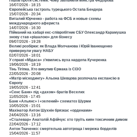
Пішов проти системи. Чому звільнили міністра Федорова
16/07/2026 - 18:15
Європейська гастроль турецького Остапа Бендера
15/07/2026 - 20:34
Виталий Юрченко - работа на ФСБ и новые схемы
международного афериста
14/07/2026 - 16:30
Пійманий на хабарі екс-співробітник СБУ Олександр Карамушка
знову став «рішалою» для бізнесу
09/07/2026 - 19:28
Великі розбірки: як Влада Молчанова і Юрій Іванющенко
привернули увагу НАБУ
02/07/2026 - 18:01
У справі «Мідаса» з’явились вуха нардепа Кучеренка
19/06/2026 - 18:19
Тінь Тігіпка. Хто викупив Єрмака із СІЗО
22/05/2026 - 20:08
«Матір міскодингу» Альона Шевцова розпочала експансію в
Європу
19/05/2026 - 12:41
«Сенс Банк» під «дахом» братів Веселих
11/05/2026 - 17:45
Банк «Альянс» і «зелений» схематоз Шурми
10/05/2026 - 15:01
Махінатор Антон Шухнін брязкає «орденами»
24/04/2026 - 13:16
«Сталевар» Анатолій Афійчук: хто труїть киян токсичним димом
22/04/2026 - 17:12
Антон Ткаченко: смертельна автотроща і мережа борделів
15/04/2026 - 11:57