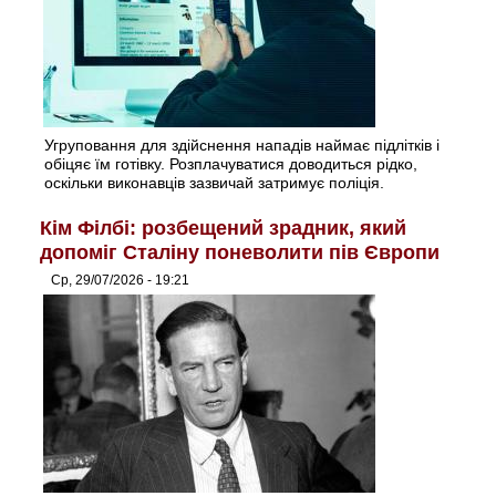
Угруповання для здійснення нападів наймає підлітків і
обіцяє їм готівку. Розплачуватися доводиться рідко,
оскільки виконавців зазвичай затримує поліція.
Кім Філбі: розбещений зрадник, який
допоміг Сталіну поневолити пів Європи
Ср, 29/07/2026 - 19:21