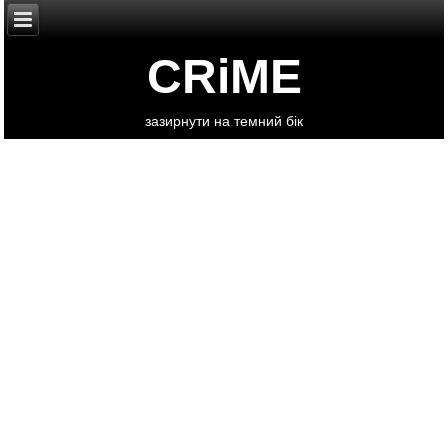
CRiME
зазирнути на темний бік