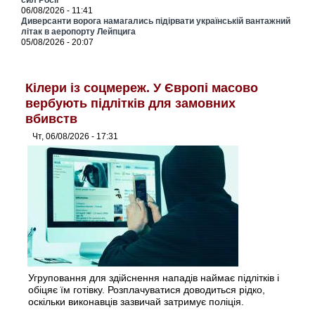
06/08/2026 - 11:41
Диверсанти ворога намагались підірвати українській вантажний
літак в аеропорту Лейпцига
05/08/2026 - 20:07
Кілери із соцмереж. У Європі масово
вербують підлітків для замовних
вбивств
Чт, 06/08/2026 - 17:31
Угруповання для здійснення нападів наймає підлітків і
обіцяє їм готівку. Розплачуватися доводиться рідко,
оскільки виконавців зазвичай затримує поліція.