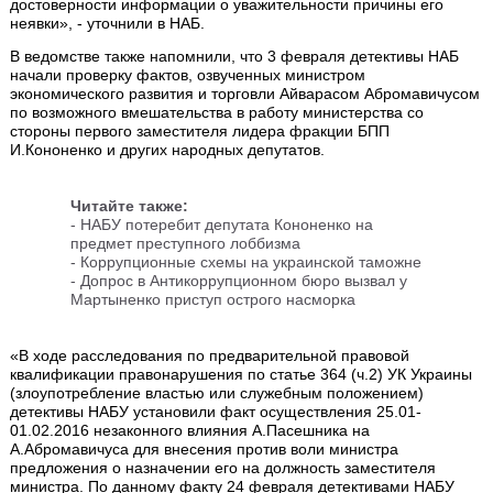
достоверности информации о уважительности причины его
неявки», - уточнили в НАБ.
В ведомстве также напомнили, что 3 февраля детективы НАБ
начали проверку фактов, озвученных министром
экономического развития и торговли Айварасом Абромавичусом
по возможного вмешательства в работу министерства со
стороны первого заместителя лидера фракции БПП
И.Кононенко и других народных депутатов.
Читайте также:
- НАБУ потеребит депутата Кононенко на
предмет преступного лоббизма
- Коррупционные схемы на украинской таможне
- Допрос в Антикоррупционном бюро вызвал у
Мартыненко приступ острого насморка
«В ходе расследования по предварительной правовой
квалификации правонарушения по статье 364 (ч.2) УК Украины
(злоупотребление властью или служебным положением)
детективы НАБУ установили факт осуществления 25.01-
01.02.2016 незаконного влияния А.Пасешника на
А.Абромавичуса для внесения против воли министра
предложения о назначении его на должность заместителя
министра. По данному факту 24 февраля детективами НАБУ