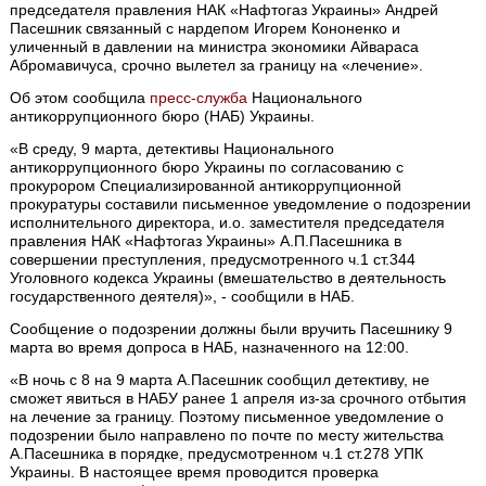
председателя правления НАК «Нафтогаз Украины» Андрей
Пасешник связанный с нардепом Игорем Кононенко и
уличенный в давлении на министра экономики Айвараса
Абромавичуса, срочно вылетел за границу на «лечение».
Об этом сообщила
пресс-служба
Национального
антикоррупционного бюро (НАБ) Украины.
«В среду, 9 марта, детективы Национального
антикоррупционного бюро Украины по согласованию с
прокурором Специализированной антикоррупционной
прокуратуры составили письменное уведомление о подозрении
исполнительного директора, и.о. заместителя председателя
правления НАК «Нафтогаз Украины» А.П.Пасешника в
совершении преступления, предусмотренного ч.1 ст.344
Уголовного кодекса Украины (вмешательство в деятельность
государственного деятеля)», - сообщили в НАБ.
Сообщение о подозрении должны были вручить Пасешнику 9
марта во время допроса в НАБ, назначенного на 12:00.
«В ночь с 8 на 9 марта А.Пасешник сообщил детективу, не
сможет явиться в НАБУ ранее 1 апреля из-за срочного отбытия
на лечение за границу. Поэтому письменное уведомление о
подозрении было направлено по почте по месту жительства
А.Пасешника в порядке, предусмотренном ч.1 ст.278 УПК
Украины. В настоящее время проводится проверка