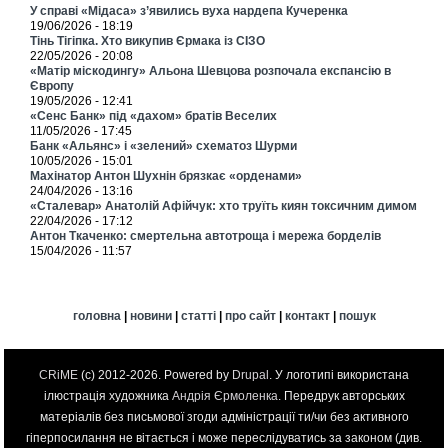
У справі «Мідаса» з’явились вуха нардепа Кучеренка
19/06/2026 - 18:19
Тінь Тігіпка. Хто викупив Єрмака із СІЗО
22/05/2026 - 20:08
«Матір міскодингу» Альона Шевцова розпочала експансію в
Європу
19/05/2026 - 12:41
«Сенс Банк» під «дахом» братів Веселих
11/05/2026 - 17:45
Банк «Альянс» і «зелений» схематоз Шурми
10/05/2026 - 15:01
Махінатор Антон Шухнін брязкає «орденами»
24/04/2026 - 13:16
«Сталевар» Анатолій Афійчук: хто труїть киян токсичним димом
22/04/2026 - 17:12
Антон Ткаченко: смертельна автотроща і мережа борделів
15/04/2026 - 11:57
головна
|
новини
|
статті
|
про сайт
|
контакт
|
пошук
CRiME
(c) 2012-2026. Powered by
Drupal
. У логотипі використана
ілюстрація художника
Андрія Єрмоленка
. Передрук авторських
матеріалів без письмової згоди адміністрації ти/чи без активного
гіперпосилання не вітається і може переслідуватись за законом (див.