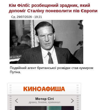
Кім Філбі: розбещений зрадник, який
допоміг Сталіну поневолити пів Європи
Ср, 29/07/2026 - 19:21
Подвійний агент британської розвідки став кумиром
Путіна.