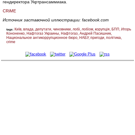
гендиректора Укртрансаммиака.
CRiМE
Источник заставочной иллюстрации: facebook.com
Київ
влада
депутати
чиновники
лобі
лобізм
корупція
БПП
Игорь
tags:
Кононенко
Нафтогаз Украины
Нафтогаз
Андрей Пасишник
Национальное антикоррупционное бюро
НАБУ
пригоди
політика
crime