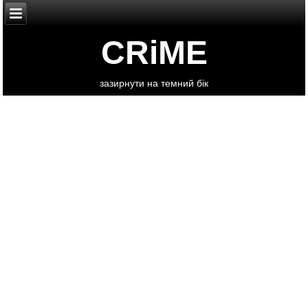
CRiME
зазирнути на темний бік