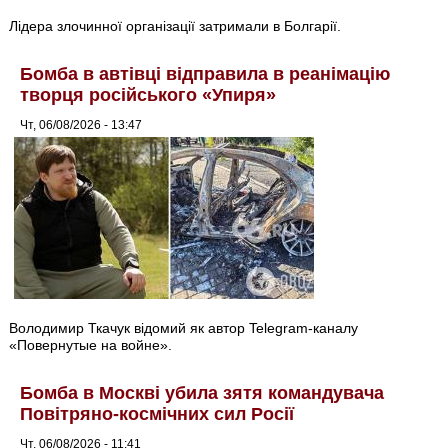
Лідера злочинної організації затримали в Болгарії.
Бомба в автівці відправила в реанімацію
творця російського «Упиря»
Чт, 06/08/2026 - 13:47
Володимир Ткачук відомий як автор Telegram-каналу
«Повернутые на войне».
Бомба в Москві убила зятя командувача
Повітряно-космічних сил Росії
Чт, 06/08/2026 - 11:41