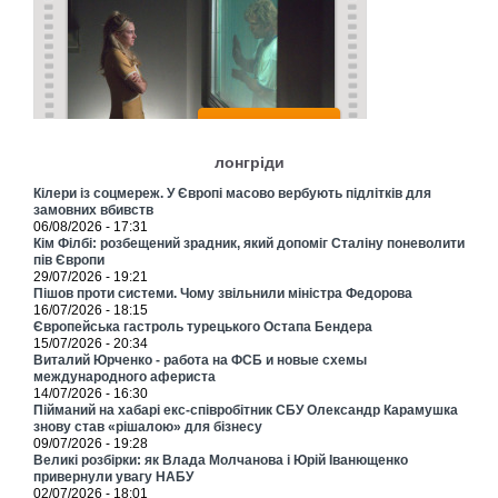
лонгріди
Кілери із соцмереж. У Європі масово вербують підлітків для
замовних вбивств
06/08/2026 - 17:31
Кім Філбі: розбещений зрадник, який допоміг Сталіну поневолити
пів Європи
29/07/2026 - 19:21
Пішов проти системи. Чому звільнили міністра Федорова
16/07/2026 - 18:15
Європейська гастроль турецького Остапа Бендера
15/07/2026 - 20:34
Виталий Юрченко - работа на ФСБ и новые схемы
международного афериста
14/07/2026 - 16:30
Пійманий на хабарі екс-співробітник СБУ Олександр Карамушка
знову став «рішалою» для бізнесу
09/07/2026 - 19:28
Великі розбірки: як Влада Молчанова і Юрій Іванющенко
привернули увагу НАБУ
02/07/2026 - 18:01