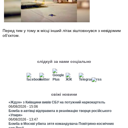
Перед тим у тому ж місці інший літак зіштовхнувся з невідомим
об’єктом.
слідкуй за нами соціально
свіжі новини
«Ждун» з Київщини вивів СБУ на потужний наркокартель
06/08/2026 - 15:06
Бомба в автівці відправила в реанімацію творця російського
«Упиря»
06/08/2026 - 13:47
Бомба в Москві убила зятя командувача Повітряно-космічних
сил Росії