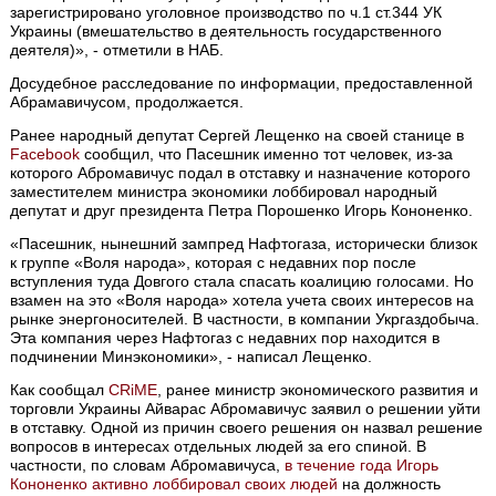
зарегистрировано уголовное производство по ч.1 ст.344 УК
Украины (вмешательство в деятельность государственного
деятеля)», - отметили в НАБ.
Досудебное расследование по информации, предоставленной
Абрамавичусом, продолжается.
Ранее народный депутат Сергей Лещенко на своей станице в
Facebook
сообщил, что Пасешник именно тот человек, из-за
которого Абромавичус подал в отставку и назначение которого
заместителем министра экономики лоббировал народный
депутат и друг президента Петра Порошенко Игорь Кононенко.
«Пасешник, нынешний зампред Нафтогаза, исторически близок
к группе «Воля народа», которая с недавних пор после
вступления туда Довгого стала спасать коалицию голосами. Но
взамен на это «Воля народа» хотела учета своих интересов на
рынке энергоносителей. В частности, в компании Укргаздобыча.
Эта компания через Нафтогаз с недавних пор находится в
подчинении Минэкономики», - написал Лещенко.
Как сообщал
CRiМE
, ранее министр экономического развития и
торговли Украины Айварас Абромавичус заявил о решении уйти
в отставку. Одной из причин своего решения он назвал решение
вопросов в интересах отдельных людей за его спиной. В
частности, по словам Абромавичуса,
в течение года Игорь
Кононенко активно лоббировал своих людей
на должность