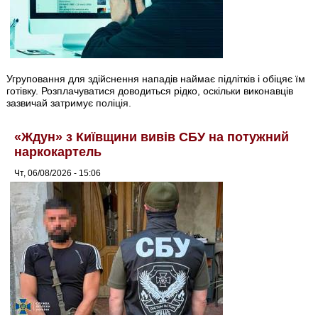
Угруповання для здійснення нападів наймає підлітків і обіцяє їм
готівку. Розплачуватися доводиться рідко, оскільки виконавців
зазвичай затримує поліція.
«Ждун» з Київщини вивів СБУ на потужний
наркокартель
Чт, 06/08/2026 - 15:06