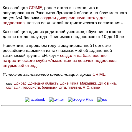
Как сообщал
CRiME
, ранее стало известно, что в
оккупированных Ровеньках Луганской области на базе местного
лицея №4 боевики
создали диверсионную школу для
подростков
, назвав ее «школой патриотического воспитания».
Как сообщил один из родителей учеников, обучение в школе
длится около полугода. Принимают подростков от 10 до 16 лет.
Напомним, в прошлом году в оккупированной Горловке
российские наемники из так называемой объединенной
тактической группы «Рекрут»
создали на базе военно-
патриотического клуба «Амазонки» из девочек-подростков
штурмовой отряд
.
Источник заставочной иллюстрации: архив
CRiME
Донбас
Донецька область
Донеччина
Марьинка
ДНР
війна
tags:
окупація
терористи
бойовики
діти
підлітки
АТО
crime