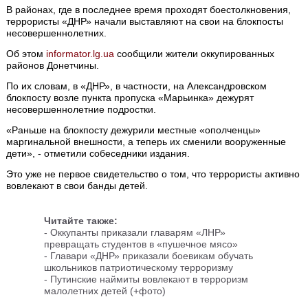
В районах, где в последнее время проходят боестолкновения,
террористы «ДНР» начали выставляют на свои на блокпосты
несовершеннолетних.
Об этом
informator.lg.ua
сообщили жители оккупированных
районов Донетчины.
По их словам, в «ДНР», в частности, на Александровском
блокпосту возле пункта пропуска «Марьинка» дежурят
несовершеннолетние подростки.
«Раньше на блокпосту дежурили местные «ополченцы»
маргинальной внешности, а теперь их сменили вооруженные
дети», - отметили собеседники издания.
Это уже не первое свидетельство о том, что террористы активно
вовлекают в свои банды детей.
Читайте также:
- Оккупанты приказали главарям «ЛНР»
превращать студентов в «пушечное мясо»
- Главари «ДНР» приказали боевикам обучать
школьников патриотическому терроризму
- Путинские наймиты вовлекают в терроризм
малолетних детей (+фото)