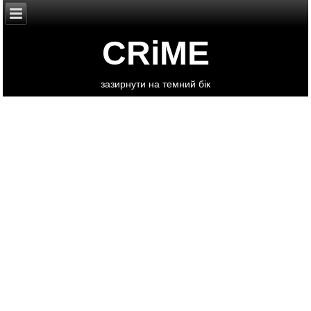
CRiME
зазирнути на темний бік