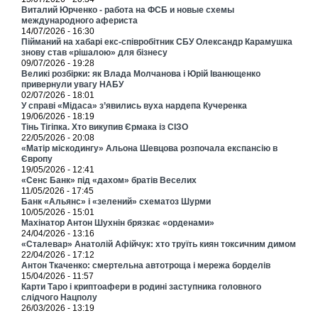
Виталий Юрченко - работа на ФСБ и новые схемы
международного афериста
14/07/2026 - 16:30
Пійманий на хабарі екс-співробітник СБУ Олександр Карамушка
знову став «рішалою» для бізнесу
09/07/2026 - 19:28
Великі розбірки: як Влада Молчанова і Юрій Іванющенко
привернули увагу НАБУ
02/07/2026 - 18:01
У справі «Мідаса» з’явились вуха нардепа Кучеренка
19/06/2026 - 18:19
Тінь Тігіпка. Хто викупив Єрмака із СІЗО
22/05/2026 - 20:08
«Матір міскодингу» Альона Шевцова розпочала експансію в
Європу
19/05/2026 - 12:41
«Сенс Банк» під «дахом» братів Веселих
11/05/2026 - 17:45
Банк «Альянс» і «зелений» схематоз Шурми
10/05/2026 - 15:01
Махінатор Антон Шухнін брязкає «орденами»
24/04/2026 - 13:16
«Сталевар» Анатолій Афійчук: хто труїть киян токсичним димом
22/04/2026 - 17:12
Антон Ткаченко: смертельна автотроща і мережа борделів
15/04/2026 - 11:57
Карти Таро і криптоафери в родині заступника головного
слідчого Нацполу
26/03/2026 - 13:19