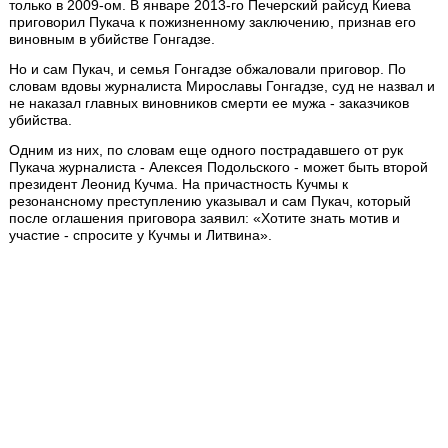
только в 2009-ом. В январе 2013-го Печерский райсуд Киева
приговорил Пукача к пожизненному заключению, признав его
виновным в убийстве Гонгадзе.
Но и сам Пукач, и семья Гонгадзе обжаловали приговор. По
словам вдовы журналиста Мирославы Гонгадзе, суд не назвал и
не наказал главных виновников смерти ее мужа - заказчиков
убийства.
Одним из них, по словам еще одного пострадавшего от рук
Пукача журналиста - Алексея Подольского - может быть второй
президент Леонид Кучма. На причастность Кучмы к
резонансному преступлению указывал и сам Пукач, который
после оглашения приговора заявил: «Хотите знать мотив и
участие - спросите у Кучмы и Литвина».