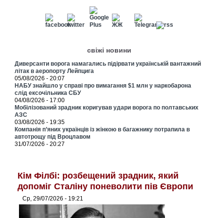
свіжі новини
Диверсанти ворога намагались підірвати українській вантажний
літак в аеропорту Лейпцига
05/08/2026 - 20:07
НАБУ знайшло у справі про вимагання $1 млн у наркобарона
слід ексочільника СБУ
04/08/2026 - 17:00
Мобілізований зрадник коригував удари ворога по полтавських
АЗС
03/08/2026 - 19:35
Компанія п’яних українців із жінкою в багажнику потрапила в
автотрощу під Вроцлавом
31/07/2026 - 20:27
Кім Філбі: розбещений зрадник, який
допоміг Сталіну поневолити пів Європи
Ср, 29/07/2026 - 19:21