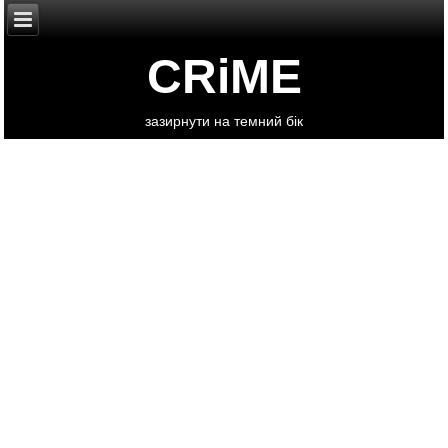
CRiME
зазирнути на темний бік