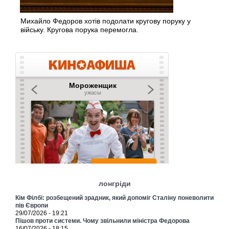
Михайло Федоров хотів подолати кругову поруку у
війську. Кругова порука перемогла.
лонгріди
Кім Філбі: розбещений зрадник, який допоміг Сталіну поневолити
пів Європи
29/07/2026 - 19:21
Пішов проти системи. Чому звільнили міністра Федорова
16/07/2026 - 18:15