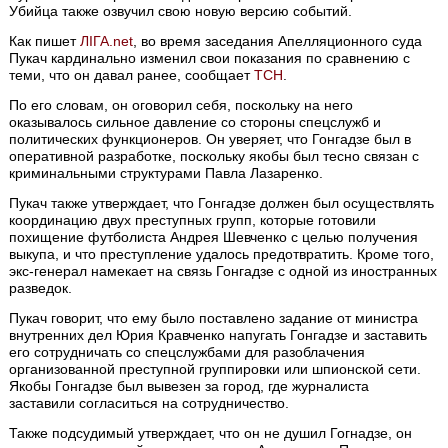
Убийца также озвучил свою новую версию событий.
Как пишет
ЛІГА.net
, во время заседания Апелляционного суда
Пукач кардинально изменил свои показания по сравнению с
теми, что он давал ранее, сообщает
ТСН
.
По его словам, он оговорил себя, поскольку на него
оказывалось сильное давление со стороны спецслужб и
политических функционеров. Он уверяет, что Гонгадзе был в
оперативной разработке, поскольку якобы был тесно связан с
криминальными структурами Павла Лазаренко.
Пукач также утверждает, что Гонгадзе должен был осуществлять
координацию двух преступных групп, которые готовили
похищение футболиста Андрея Шевченко с целью получения
выкупа, и что преступление удалось предотвратить. Кроме того,
экс-генерал намекает на связь Гонгадзе с одной из иностранных
разведок.
Пукач говорит, что ему было поставлено задание от министра
внутренних дел Юрия Кравченко напугать Гонгадзе и заставить
его сотрудничать со спецслужбами для разоблачения
организованной преступной группировки или шпионской сети.
Якобы Гонгадзе был вывезен за город, где журналиста
заставили согласиться на сотрудничество.
Также подсудимый утверждает, что он не душил Гогнадзе, он