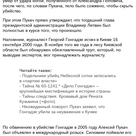
умер от удара ногой, полученного от Александра Поповича,
после чего, по словам Пукача, тело было сожжено, чтобы скрыть
убийство.
При этом Пукач прямо утверждает, что тогдашний глава
президентской администрации Владимир Литвин был
полностью в курсе того, что произошло.
Напомним, журналист Георгий Гонгадзе исчез в Киеве 16
сентября 2000 года. В ноябре того же года в лесу Киевской
области был обнаружен обезглавленный труп, который, по
выводам экспертов, мог принадлежать журналисту.
Читайте также:
- Подельники убийц Небесной сотни затесались
в «партию власти»
- Тайна № 60-1241.* «Дело Гонгадзе» –
крупнейшая мистификация в истории страны
- Тайны следствия. Кровавый дом Рената
Кузьмина (+фото)
- Неожиданный поворот. Пукач заявил, что
Гонгадзе убили за неуважение к Кучме
По обвинению в убийстве Гонгадзе в 2005 году Алексей Пукач
был объявлен в международный розыск. Силовики поймали его