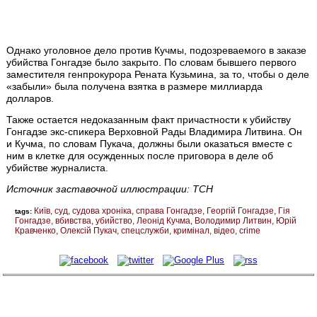
Однако уголовное дело против Кучмы, подозреваемого в заказе
убийства Гонгадзе было закрыто. По словам бывшего первого
заместителя генпрокурора Рената Кузьмина, за то, чтобы о деле
«забыли» была получена взятка в размере миллиарда
долларов.
Также остается недоказанным факт причастности к убийству
Гонгадзе экс-спикера Верховной Рады Владимира Литвина. Он
и Кучма, по словам Пукача, должны были оказаться вместе с
ним в клетке для осужденных после приговора в деле об
убийстве журналиста.
Источник заставочной иллюстрации: ТСН
Київ
суд
судова хроніка
справа Гонгадзе
Георгій Гонгадзе
Гія
tags:
Гонгадзе
вбивства
убийство
Леонід Кучма
Володимир Литвин
Юрій
Кравченко
Олексій Пукач
спецслужби
кримінал
відео
crime