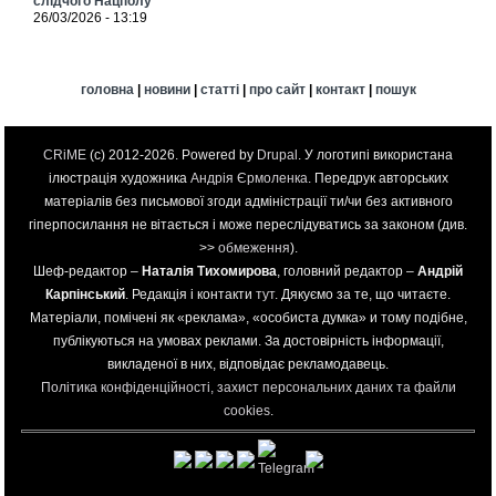
слідчого Нацполу
26/03/2026 - 13:19
головна
|
новини
|
статті
|
про сайт
|
контакт
|
пошук
CRiME
(c) 2012-2026. Powered by
Drupal
. У логотипі використана
ілюстрація художника
Андрія Єрмоленка
. Передрук авторських
матеріалів без письмової згоди адміністрації ти/чи без активного
гіперпосилання не вітається і може переслідуватись за законом (див.
>>
обмеження
).
Шеф-редактор –
Наталія Тихомирова
, головний редактор –
Андрій
Карпінський
. Редакція і контакти
тут
. Дякуємо за те, що читаєте.
Матеріали, помічені як «реклама», «особиста думка» и тому подібне,
публікуються на умовах реклами. За достовірність інформації,
викладеної в них, відповідає рекламодавець.
Політика конфіденційності, захист персональних даних та файли
cookies
.