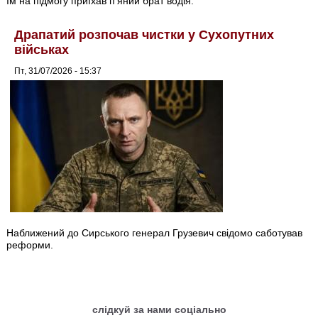
Їм на підмогу приїхав п’яний брат водія.
Драпатий розпочав чистки у Сухопутних
військах
Пт, 31/07/2026 - 15:37
Наближений до Сирського генерал Грузевич свідомо саботував
реформи.
слідкуй за нами соціально