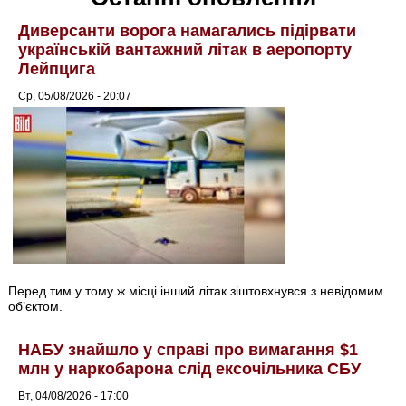
Диверсанти ворога намагались підірвати
українській вантажний літак в аеропорту
Лейпцига
Ср, 05/08/2026 - 20:07
Перед тим у тому ж місці інший літак зіштовхнувся з невідомим
об’єктом.
НАБУ знайшло у справі про вимагання $1
млн у наркобарона слід ексочільника СБУ
Вт, 04/08/2026 - 17:00