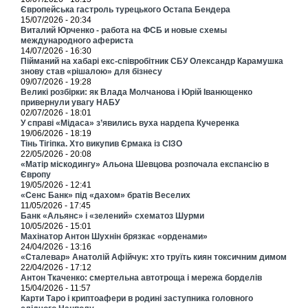
Європейська гастроль турецького Остапа Бендера
15/07/2026 - 20:34
Виталий Юрченко - работа на ФСБ и новые схемы
международного афериста
14/07/2026 - 16:30
Пійманий на хабарі екс-співробітник СБУ Олександр Карамушка
знову став «рішалою» для бізнесу
09/07/2026 - 19:28
Великі розбірки: як Влада Молчанова і Юрій Іванющенко
привернули увагу НАБУ
02/07/2026 - 18:01
У справі «Мідаса» з’явились вуха нардепа Кучеренка
19/06/2026 - 18:19
Тінь Тігіпка. Хто викупив Єрмака із СІЗО
22/05/2026 - 20:08
«Матір міскодингу» Альона Шевцова розпочала експансію в
Європу
19/05/2026 - 12:41
«Сенс Банк» під «дахом» братів Веселих
11/05/2026 - 17:45
Банк «Альянс» і «зелений» схематоз Шурми
10/05/2026 - 15:01
Махінатор Антон Шухнін брязкає «орденами»
24/04/2026 - 13:16
«Сталевар» Анатолій Афійчук: хто труїть киян токсичним димом
22/04/2026 - 17:12
Антон Ткаченко: смертельна автотроща і мережа борделів
15/04/2026 - 11:57
Карти Таро і криптоафери в родині заступника головного