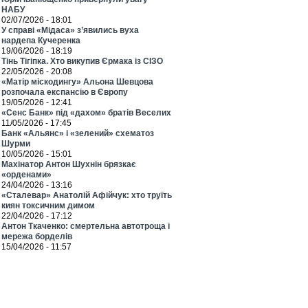
НАБУ
02/07/2026 - 18:01
У справі «Мідаса» з’явились вуха
нардепа Кучеренка
19/06/2026 - 18:19
Тінь Тігіпка. Хто викупив Єрмака із СІЗО
22/05/2026 - 20:08
«Матір міскодингу» Альона Шевцова
розпочала експансію в Європу
19/05/2026 - 12:41
«Сенс Банк» під «дахом» братів Веселих
11/05/2026 - 17:45
Банк «Альянс» і «зелений» схематоз
Шурми
10/05/2026 - 15:01
Махінатор Антон Шухнін брязкає
«орденами»
24/04/2026 - 13:16
«Сталевар» Анатолій Афійчук: хто труїть
киян токсичним димом
22/04/2026 - 17:12
Антон Ткаченко: смертельна автотроща і
мережа борделів
15/04/2026 - 11:57