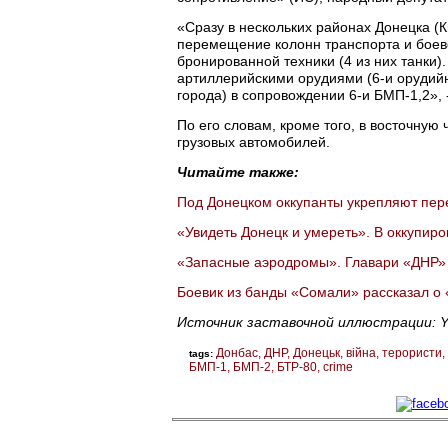
«Сразу в нескольких районах Донецка (
перемещение колонн транспорта и боево
бронированной техники (4 из них танки).
артиллерийскими орудиями (6-и орудийн
города) в сопровождении 6-и БМП-1,2»,
По его словам, кроме того, в восточную
грузовых автомобилей.
Читайте также:
Под Донецком оккупанты укрепляют пер
«Увидеть Донецк и умереть». В оккупир
«Запасные аэродромы». Главари «ДНР» 
Боевик из банды «Сомали» рассказал о «
Источник заставочной иллюстрации: 
Донбас
ДНР
Донецьк
війна
терористи
tags:
БМП-1
БМП-2
БТР-80
crime