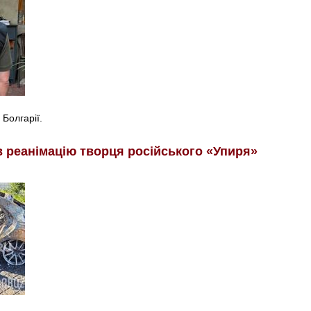
 Болгарії.
в реанімацію творця російського «Упиря»