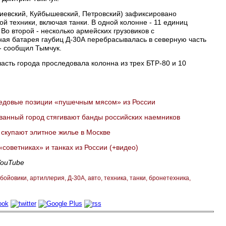
Киевский, Куйбышевский, Петровский) зафиксировано
й техники, включая танки. В одной колонне - 11 единиц
 Во второй - несколько армейских грузовиков с
ая батарея гаубиц Д-30А перебрасывалась в северную часть
 - сообщил Тымчук.
 часть города проследовала колонна из трех БТР-80 и 10
едовые позиции «пушечным мясом» из России
ованный город стягивают банды российских наемников
скупают элитное жилье в Москве
советниках» и танках из России (+видео)
YouTube
бойовики
артиллерия
Д-30А
авто
техника
танки
бронетехника