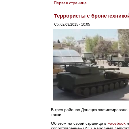
Первая страница
You are here
Террористы с бронетехнико
Ср, 02/09/2015 - 10:05
В трех районах Донецка зафиксировано
танки.
Об этом на своей странице в
Facebook
н
сопротивление» (ИС), народный депутат