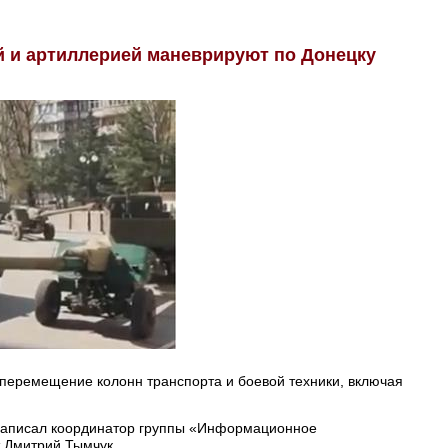
й и артиллерией маневрируют по Донецку
 перемещение колонн транспорта и боевой техники, включая
аписал координатор группы «Информационное
 Дмитрий Тымчук.