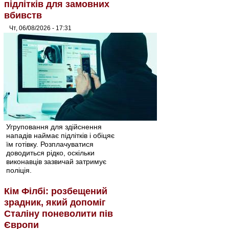
підлітків для замовних
вбивств
Чт, 06/08/2026 - 17:31
Угруповання для здійснення
нападів наймає підлітків і обіцяє
їм готівку. Розплачуватися
доводиться рідко, оскільки
виконавців зазвичай затримує
поліція.
Кім Філбі: розбещений
зрадник, який допоміг
Сталіну поневолити пів
Європи