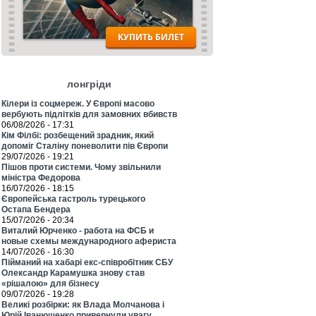
лонгріди
Кілери із соцмереж. У Європі масово
вербують підлітків для замовних вбивств
06/08/2026 - 17:31
Кім Філбі: розбещений зрадник, який
допоміг Сталіну поневолити пів Європи
29/07/2026 - 19:21
Пішов проти системи. Чому звільнили
міністра Федорова
16/07/2026 - 18:15
Європейська гастроль турецького
Остапа Бендера
15/07/2026 - 20:34
Виталий Юрченко - работа на ФСБ и
новые схемы международного афериста
14/07/2026 - 16:30
Пійманий на хабарі екс-співробітник СБУ
Олександр Карамушка знову став
«рішалою» для бізнесу
09/07/2026 - 19:28
Великі розбірки: як Влада Молчанова і
Юрій Іванющенко привернули увагу