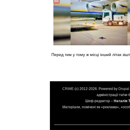
Перед тим у тому ж місці інший літак зіш
CRiME
(c) 2012-2026. Powered by
Drupal
адміністрації ти/чи
Шеф-редактор –
Наталія 
Матеріали, помічені як «реклама», «особ