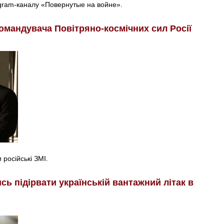
egram-каналу «Повернутые на войне».
омандувача Повітряно-космічних сил Росії
російські ЗМІ.
ь підірвати українській вантажний літак в