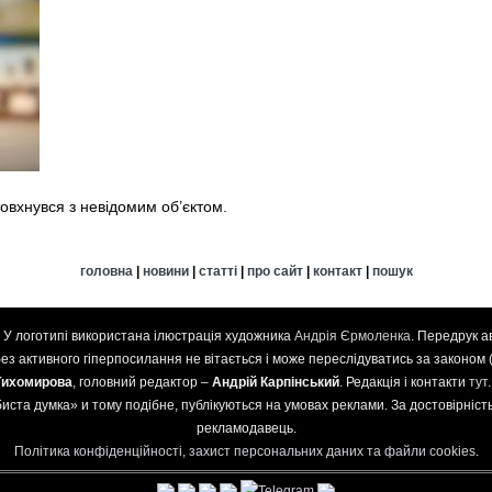
товхнувся з невідомим об’єктом.
головна
|
новини
|
статті
|
про сайт
|
контакт
|
пошук
. У логотипі використана ілюстрація художника
Андрія Єрмоленка
. Передрук а
 без активного гіперпосилання не вітається і може переслідуватись за законом 
Тихомирова
, головний редактор –
Андрій Карпінський
. Редакція і контакти
тут
иста думка» и тому подібне, публікуються на умовах реклами. За достовірність 
рекламодавець.
Політика конфіденційності, захист персональних даних та файли cookies
.