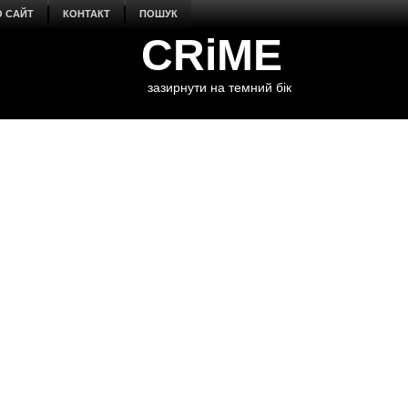
О САЙТ
КОНТАКТ
ПОШУК
CRiME
зазирнути на темний бік