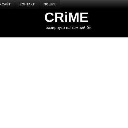
О САЙТ
КОНТАКТ
ПОШУК
CRiME
зазирнути на темний бік