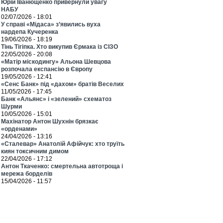
Юрій Іванющенко привернули увагу
НАБУ
02/07/2026 - 18:01
У справі «Мідаса» з’явились вуха
нардепа Кучеренка
19/06/2026 - 18:19
Тінь Тігіпка. Хто викупив Єрмака із СІЗО
22/05/2026 - 20:08
«Матір міскодингу» Альона Шевцова
розпочала експансію в Європу
19/05/2026 - 12:41
«Сенс Банк» під «дахом» братів Веселих
11/05/2026 - 17:45
Банк «Альянс» і «зелений» схематоз
Шурми
10/05/2026 - 15:01
Махінатор Антон Шухнін брязкає
«орденами»
24/04/2026 - 13:16
«Сталевар» Анатолій Афійчук: хто труїть
киян токсичним димом
22/04/2026 - 17:12
Антон Ткаченко: смертельна автотроща і
мережа борделів
15/04/2026 - 11:57