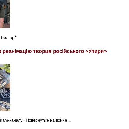
 Болгарії.
в реанімацію творця російського «Упиря»
egram-каналу «Повернутые на войне».