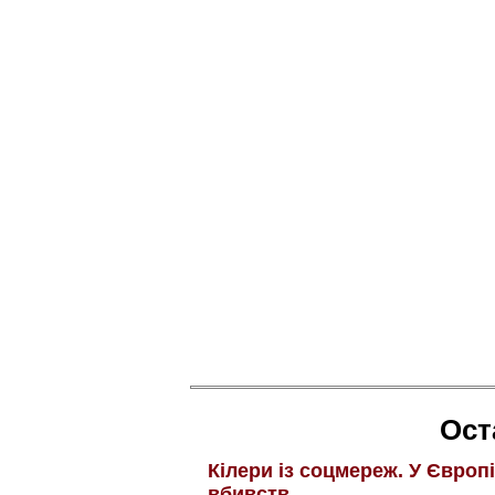
Ост
Кілери із соцмереж. У Європ
вбивств