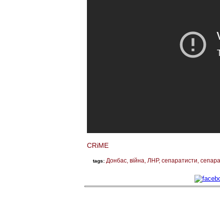
CRiME
Донбас
війна
ЛНР
сепаратисти
сепар
tags: