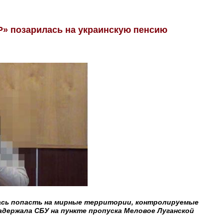
Р» позарилась на украинскую пенсию
ась попасть на мирные территории, контролируемые
адержала СБУ на пункте пропуска Меловое Луганской