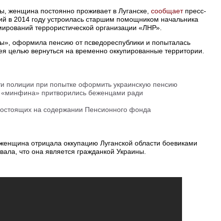
ы, женщина постоянно проживает в Луганске,
сообщает
пресс-
ий в 2014 году устроилась старшим помощником начальника
мирований террористической организации «ЛНР».
бы», оформила пенсию от псведореспублики и попыталась
ея целью вернуться на временно оккупированные территории.
ти полиции при попытке оформить украинскую пенсию
о «минфина» притворились беженцами ради
 состоящих на содержании Пенсионного фонда
женщина отрицала оккупацию Луганской области боевиками
вала, что она является гражданкой Украины.