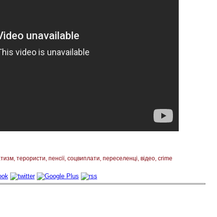
атизм
терористи
пенсії
соцвиплати
переселенці
відео
crime