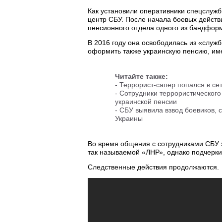
Как установили оперативники спецслужб
центр СБУ. После начала боевых действ
пенсионного отдела одного из бандфор
В 2016 году она освободилась из «служ
оформить также украинскую пенсию, им
Читайте также:
-
Террорист-сапер попался в се
-
Сотрудники террористическог
украинской пенсии
-
СБУ выявила взвод боевиков,
Украины
Во время общения с сотрудниками СБУ 
так называемой «ЛНР», однако подчерки
Следственные действия продолжаются.