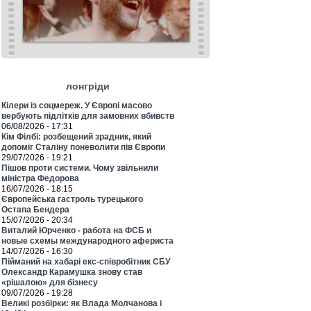
лонгріди
Кілери із соцмереж. У Європі масово
вербують підлітків для замовних вбивств
06/08/2026 - 17:31
Кім Філбі: розбещений зрадник, який
допоміг Сталіну поневолити пів Європи
29/07/2026 - 19:21
Пішов проти системи. Чому звільнили
міністра Федорова
16/07/2026 - 18:15
Європейська гастроль турецького
Остапа Бендера
15/07/2026 - 20:34
Виталий Юрченко - работа на ФСБ и
новые схемы международного афериста
14/07/2026 - 16:30
Пійманий на хабарі екс-співробітник СБУ
Олександр Карамушка знову став
«рішалою» для бізнесу
09/07/2026 - 19:28
Великі розбірки: як Влада Молчанова і