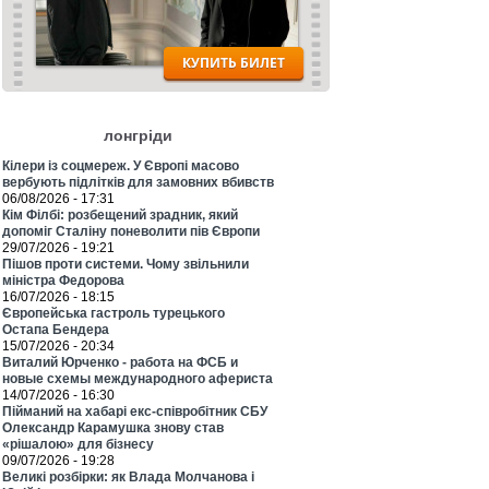
лонгріди
Кілери із соцмереж. У Європі масово
вербують підлітків для замовних вбивств
06/08/2026 - 17:31
Кім Філбі: розбещений зрадник, який
допоміг Сталіну поневолити пів Європи
29/07/2026 - 19:21
Пішов проти системи. Чому звільнили
міністра Федорова
16/07/2026 - 18:15
Європейська гастроль турецького
Остапа Бендера
15/07/2026 - 20:34
Виталий Юрченко - работа на ФСБ и
новые схемы международного афериста
14/07/2026 - 16:30
Пійманий на хабарі екс-співробітник СБУ
Олександр Карамушка знову став
«рішалою» для бізнесу
09/07/2026 - 19:28
Великі розбірки: як Влада Молчанова і