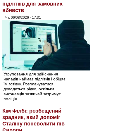
підлітків для замовних
вбивств
Чт, 06/08/2026 - 17:31
Угруповання для здійснення
нападів наймає підлітків і обіцяє
їм готівку. Розплачуватися
доводиться рідко, оскільки
виконавців зазвичай затримує
поліція.
Кім Філбі: розбещений
зрадник, який допоміг
Сталіну поневолити пів
Європи