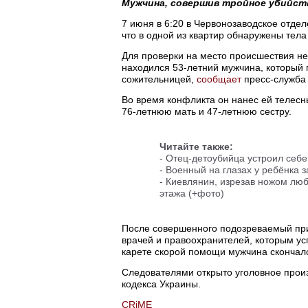
Мужчина, совершив тройное убийств
7 июня в 6:20 в Червонозаводское отде
что в одной из квартир обнаружены тела
Для проверки на место происшествия н
находился 53-летний мужчина, который п
сожительницей,
сообщает
пресс-служба 
Во время конфликта он нанес ей телесн
76-летнюю мать и 47-летнюю сестру.
Читайте также:
-
Отец-детоубийца устроил себе
-
Военный на глазах у ребёнка 
-
Киевлянин, изрезав ножом люб
этажа (+фото)
После совершенного подозреваемый при
врачей и правоохранителей, которым ус
карете скорой помощи мужчина скончал
Следователями открыто уголовное произв
кодекса Украины.
CRiME