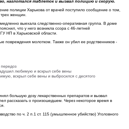
о, наглотался таблеток и вызвал полицию и скорую.
ление полиции Харькова от врачей поступило сообщение о том,
 трех женщин.
емедленно выехала следственно-оперативная группа. В доме
ояснил, что у него возникла ссора с 46-летней
ГУ НП в Харьковской области.
ые повреждения молотком. Также он убил ее родственников -
 передоз
задушил любимую и вскрыл себе вены
имую, вскрыл себе вены и выбросился с десятого
нял большую дозу лекарственных препаратов и вызвал
пел рассказать о произошедшем. Через некоторое время в
ся.
одство по ч. 2 п.1 ст. 115 (умышленное убийство) Уголовного