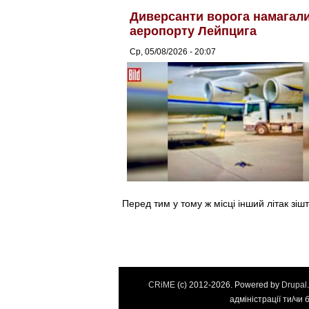
Диверсанти ворога намагалис
аеропорту Лейпцига
Ср, 05/08/2026 - 20:07
Перед тим у тому ж місці інший літак зіш
CRiME
(c) 2012-2026. Powered by
Drupal
адміністрації ти/чи