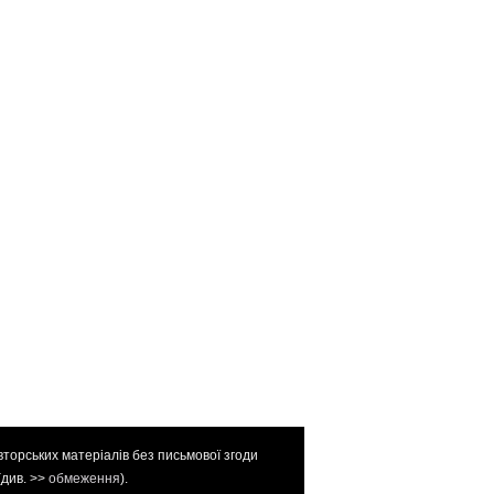
вторських матеріалів без письмової згоди
(див. >>
обмеження
).