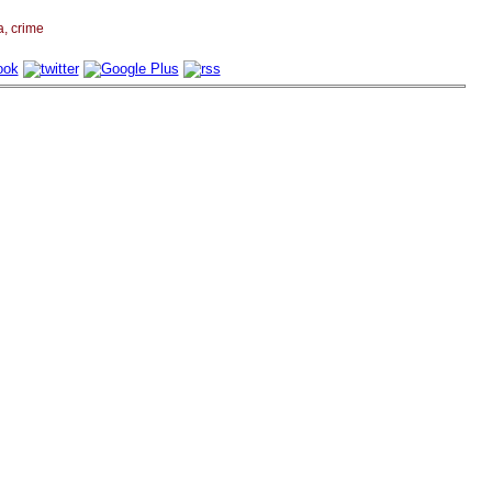
а
crime