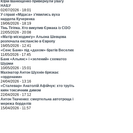
Юрій Іванющенко привернули увагу
НАБУ
02/07/2026 - 18:01
У справі «Мідаса» з’явились вуха
нардепа Кучеренка
19/06/2026 - 18:19
Тінь Тігіпка. Хто викупив Єрмака із СІЗО
22/05/2026 - 20:08
«Матір міскодингу» Альона Шевцова
розпочала експансію в Європу
19/05/2026 - 12:41
«Сенс Банк» під «дахом» братів Веселих
11/05/2026 - 17:45
Банк «Альянс» і «зелений» схематоз
Шурми
10/05/2026 - 15:01
Махінатор Антон Шухнін брязкає
«орденами»
24/04/2026 - 13:16
«Сталевар» Анатолій Афійчук: хто труїть
киян токсичним димом
22/04/2026 - 17:12
Антон Ткаченко: смертельна автотроща і
мережа борделів
15/04/2026 - 11:57