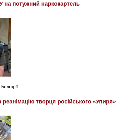
У на потужний наркокартель
 Болгарії.
в реанімацію творця російського «Упиря»