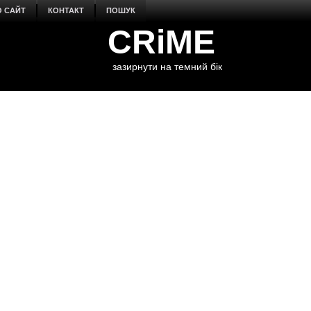
О САЙТ
КОНТАКТ
ПОШУК
CRiME
зазирнути на темний бік