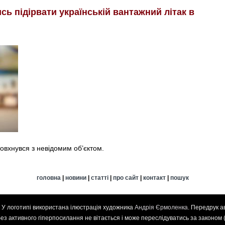
ь підірвати українській вантажний літак в
товхнувся з невідомим об’єктом.
головна
|
новини
|
статті
|
про сайт
|
контакт
|
пошук
. У логотипі використана ілюстрація художника
Андрія Єрмоленка
. Передрук а
 без активного гіперпосилання не вітається і може переслідуватись за законом 