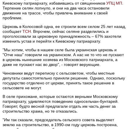
Киевскому патриархату, избавившись от священников
УПЦ МП
.
Терпение селян лопнуло, и они на два часа остановили
движение на трассе, чтобы привлечь внимание к своей
проблеме.
Церковь в Колосовой одна, ее строили всем селом 25 лет назад,
сообщает
ТСН
. Впрочем, сейчас селяне разделились и
проголосовали за церковную принадлежность – 67% захотели
изменить устав и перейти к Киевскому патриархату.
"Мы хотим, чтобы в нашем селе была украинская церковь и
"Отче наш" говорили на украинском. А нас не то что не пускают
в церковь нынешние хозяева из Московского патриархата, а
даже не пускают нас во двор", - говорят верующие.
Чиновники ведут переписку с сельсоветом, чтобы местные
депутаты самостоятельно приняли решение. Однако, поскольку
государство отделено от церкви, принять такое решение в
сельсовете не могут.
В селе прихожане, которые остаются верными Московскому
патриархату, удивляются поведению односельчан-бунтарей.
Говорят, будто весной предлагали отдать им часть денег за
строительство храма, но те отказались.
"Им так сказали, председатель сельского совета выделяет
землю на строительство, в 1990-ом году церковь построена,