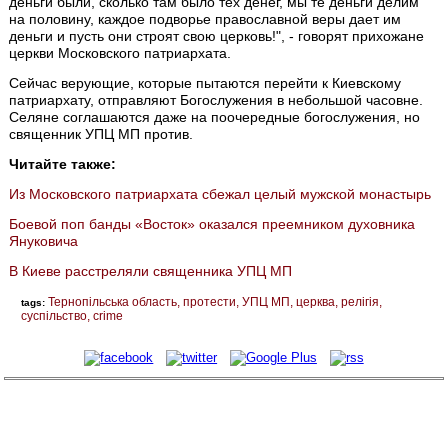
деньги были, сколько там было тех денег, мы те деньги делим
на половину, каждое подворье православной веры дает им
деньги и пусть они строят свою церковь!", - говорят прихожане
церкви Московского патриархата.
Сейчас верующие, которые пытаются перейти к Киевскому
патриархату, отправляют Богослужения в небольшой часовне.
Селяне соглашаются даже на поочередные богослужения, но
священник УПЦ МП против.
Читайте также:
Из Московского патриархата сбежал целый мужской монастырь
Боевой поп банды «Восток» оказался преемником духовника
Януковича
В Киеве расстреляли священника УПЦ МП
Тернопільська область
протести
УПЦ МП
церква
релігія
tags:
суспільство
crime