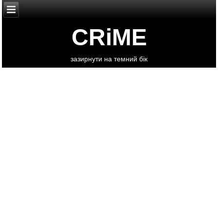
CRiME
зазирнути на темний бік