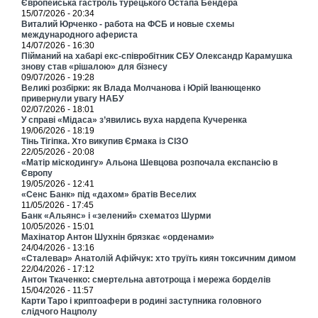
Європейська гастроль турецького Остапа Бендера
15/07/2026 - 20:34
Виталий Юрченко - работа на ФСБ и новые схемы
международного афериста
14/07/2026 - 16:30
Пійманий на хабарі екс-співробітник СБУ Олександр Карамушка
знову став «рішалою» для бізнесу
09/07/2026 - 19:28
Великі розбірки: як Влада Молчанова і Юрій Іванющенко
привернули увагу НАБУ
02/07/2026 - 18:01
У справі «Мідаса» з’явились вуха нардепа Кучеренка
19/06/2026 - 18:19
Тінь Тігіпка. Хто викупив Єрмака із СІЗО
22/05/2026 - 20:08
«Матір міскодингу» Альона Шевцова розпочала експансію в
Європу
19/05/2026 - 12:41
«Сенс Банк» під «дахом» братів Веселих
11/05/2026 - 17:45
Банк «Альянс» і «зелений» схематоз Шурми
10/05/2026 - 15:01
Махінатор Антон Шухнін брязкає «орденами»
24/04/2026 - 13:16
«Сталевар» Анатолій Афійчук: хто труїть киян токсичним димом
22/04/2026 - 17:12
Антон Ткаченко: смертельна автотроща і мережа борделів
15/04/2026 - 11:57
Карти Таро і криптоафери в родині заступника головного
слідчого Нацполу