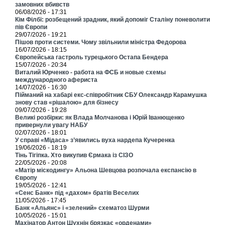
замовних вбивств
06/08/2026 - 17:31
Кім Філбі: розбещений зрадник, який допоміг Сталіну поневолити
пів Європи
29/07/2026 - 19:21
Пішов проти системи. Чому звільнили міністра Федорова
16/07/2026 - 18:15
Європейська гастроль турецького Остапа Бендера
15/07/2026 - 20:34
Виталий Юрченко - работа на ФСБ и новые схемы
международного афериста
14/07/2026 - 16:30
Пійманий на хабарі екс-співробітник СБУ Олександр Карамушка
знову став «рішалою» для бізнесу
09/07/2026 - 19:28
Великі розбірки: як Влада Молчанова і Юрій Іванющенко
привернули увагу НАБУ
02/07/2026 - 18:01
У справі «Мідаса» з’явились вуха нардепа Кучеренка
19/06/2026 - 18:19
Тінь Тігіпка. Хто викупив Єрмака із СІЗО
22/05/2026 - 20:08
«Матір міскодингу» Альона Шевцова розпочала експансію в
Європу
19/05/2026 - 12:41
«Сенс Банк» під «дахом» братів Веселих
11/05/2026 - 17:45
Банк «Альянс» і «зелений» схематоз Шурми
10/05/2026 - 15:01
Махінатор Антон Шухнін брязкає «орденами»