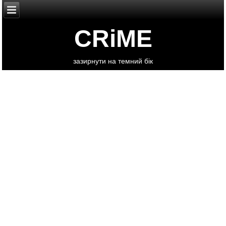
CRiME
зазирнути на темний бік