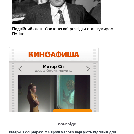
Подвійний агент британської розвідки став кумиром
Путіна.
лонгріди
Кілери із соцмереж. У Європі масово вербують підлітків для