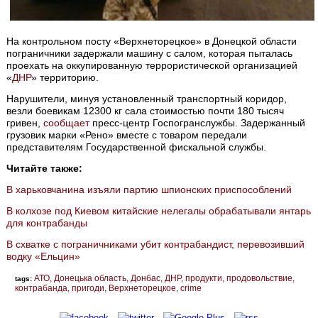
На контрольном посту «Верхнеторецкое» в Донецкой области
пограничники задержали машину с салом, которая пыталась
проехать на оккупированную террористической организацией
«
ДНР
» территорию.
Нарушители, минуя установленный транспортный коридор,
везли боевикам 12300 кг сала стоимостью почти 180 тысяч
гривен,
сообщает
пресс-центр Госпогранслужбы. Задержанный
грузовик марки «Рено» вместе с товаром передали
представителям Государственной фискальной службы.
Читайте также:
В харьковчанина изъяли партию шпионских приспособлений
В колхозе под Киевом китайские нелегалы обрабатывали янтарь
для контрабанды
В схватке с пограничниками убит контрабандист, перевозивший
водку «Ельцин»
АТО
Донецька область
Донбас
ДНР
продукти
продовольствие
tags:
контрабанда
пригоди
Верхнеторецкое
crime