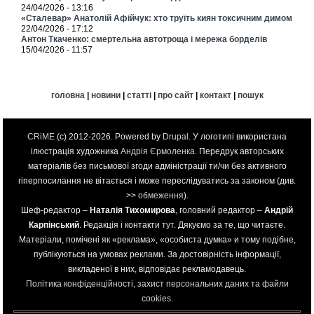
24/04/2026 - 13:16
«Сталевар» Анатолій Афійчук: хто труїть киян токсичним димом
22/04/2026 - 17:12
Антон Ткаченко: смертельна автотроща і мережа борделів
15/04/2026 - 11:57
головна
|
новини
|
статті
|
про сайт
|
контакт
|
пошук
CRiME
(c) 2012-2026. Powered by
Drupal
. У логотипі використана
ілюстрація художника
Андрія Єрмоленка
. Передрук авторських
матеріалів без письмової згоди адміністрації ти/чи без активного
гіперпосилання не вітається і може переслідуватись за законом (див.
>>
обмеження
).
Шеф-редактор –
Наталія Тихомирова
, головний редактор –
Андрій
Карпінський
. Редакція і контакти
тут
. Дякуємо за те, що читаєте.
Матеріали, помічені як «реклама», «особиста думка» и тому подібне,
публікуються на умовах реклами. За достовірність інформації,
викладеної в них, відповідає рекламодавець.
Політика конфіденційності, захист персональних даних та файли
cookies
.