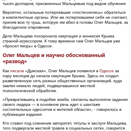
тысяч долларов, присвоенных Мальцевым под видом обучения.
Вероятно, остальные потерпевшие «постеснялись» обратиться
в компетентные органы. Или же потерпевшими себя не считают,
приняв всю ту чушь, которую им вбил в головы Олег Мальцев, за
благодатное откровение.
Дело Мальцева похоронила оккупация и аннексия Крыма
страной-агрессором. К тому времени сам Олег Мальцев уже
«бросил якорь» в Одессе.
Олег Мальцев и научно обоснованный
«развод»
Как
писала
«Думская», Олег Мальцев появился в
Одессе
за
пару месяцев до начала оккупации Крыма. Здесь он создал
разветвленную сеть разных общественных организаций, куда
завлек немало людей, подвергавшихся жесткой
психологической обработке.
«Превратившись в подобие зомби, сектанты выполняли задания
своего лидера — в основном речь идет о шантаже
состоятельных одесситов и жителей области», - говорилось в
публикации издания.
Кто ставил под сомнение авторитет, титулы и заслуги Мальцева,
того подвергали жесткой травле в социальных сетях, говорится