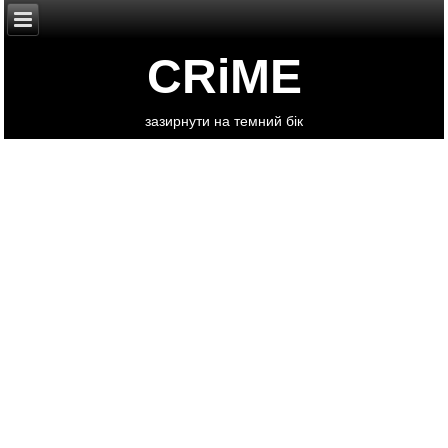
CRiME
зазирнути на темний бік