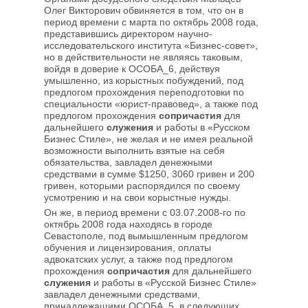
Олег Викторович обвиняется в том, что он в
период времени с марта по октябрь 2008 года,
представившись директором научно-
исследовательского института «Бизнес-совет»,
но в действительности не являясь таковым,
войдя в доверие к ОСОБА_6, действуя
умышленно, из корыстных побуждений, под
предлогом прохождения переподготовки по
специальности «юрист-правовед», а также под
предлогом прохождения
сопричастия
для
дальнейшего
служения
и работы в «Русском
Бизнес Стиле», не желая и не имея реальной
возможности выполнить взятые на себя
обязательства, завладел денежными
средствами в сумме $1250, 3060 гривен и 200
гривен, которыми распорядился по своему
усмотрению и на свои корыстные нужды.
Он же, в период времени с 03.07.2008-го по
октябрь 2008 года находясь в городе
Севастополе, под вымышленным предлогом
обучения и лицензирования, оплаты
адвокатских услуг, а также под предлогом
прохождения
сопричастия
для дальнейшего
служения
и работы в «Русской Бизнес Стиле»
завладел денежными средствами,
принадлежащими ОСОБА_5, в следующих