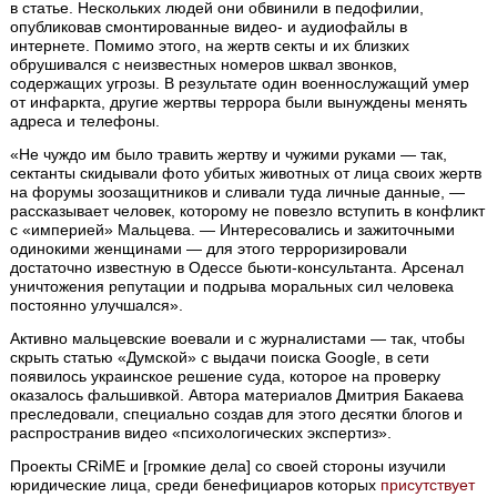
в статье. Нескольких людей они обвинили в педофилии,
опубликовав смонтированные видео- и аудиофайлы в
интернете. Помимо этого, на жертв секты и их близких
обрушивался с неизвестных номеров шквал звонков,
содержащих угрозы. В результате один военнослужащий умер
от инфаркта, другие жертвы террора были вынуждены менять
адреса и телефоны.
«Не чуждо им было травить жертву и чужими руками — так,
сектанты скидывали фото убитых животных от лица своих жертв
на форумы зоозащитников и сливали туда личные данные, —
рассказывает человек, которому не повезло вступить в конфликт
с «империей» Мальцева. — Интересовались и зажиточными
одинокими женщинами — для этого терроризировали
достаточно известную в Одессе бьюти-консультанта. Арсенал
уничтожения репутации и подрыва моральных сил человека
постоянно улучшался».
Активно мальцевские воевали и с журналистами — так, чтобы
скрыть статью «Думской» с выдачи поиска Google, в сети
появилось украинское решение суда, которое на проверку
оказалось фальшивкой. Автора материалов Дмитрия Бакаева
преследовали, специально создав для этого десятки блогов и
распространив видео «психологических экспертиз».
Проекты CRiME и [громкие дела] со своей стороны изучили
юридические лица, среди бенефициаров которых
присутствует