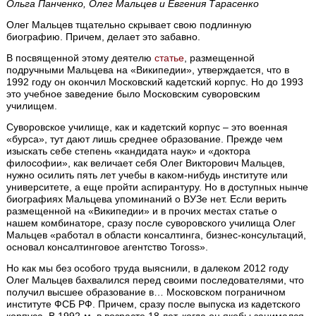
Ольга Панченко, Олег Мальцев и Евгения Тарасенко
Олег Мальцев тщательно скрывает свою подлинную
биографию. Причем, делает это забавно.
В посвященной этому деятелю
статье
, размещенной
подручными Мальцева на «Википедии», утверждается, что в
1992 году он окончил Московский кадетский корпус. Но до 1993
это учебное заведение было Московским суворовским
училищем.
Суворовское училище, как и кадетский корпус – это военная
«бурса», тут дают лишь среднее образование. Прежде чем
изыскать себе степень «кандидата наук» и «доктора
философии», как величает себя Олег Викторович Мальцев,
нужно осилить пять лет учебы в каком-нибудь институте или
университете, а еще пройти аспирантуру. Но в доступных нынче
биографиях Мальцева упоминаний о ВУЗе нет. Если верить
размещенной на «Википедии» и в прочих местах статье о
нашем комбинаторе, сразу после суворовского училища Олег
Мальцев «работал в области консалтинга, бизнес-консультаций,
основал консалтинговое агентство Toross».
Но как мы без особого труда выяснили, в далеком 2012 году
Олег Мальцев бахвалился перед своими последователями, что
получил высшее образование в… Московском пограничном
институте ФСБ РФ. Причем, сразу после выпуска из кадетского