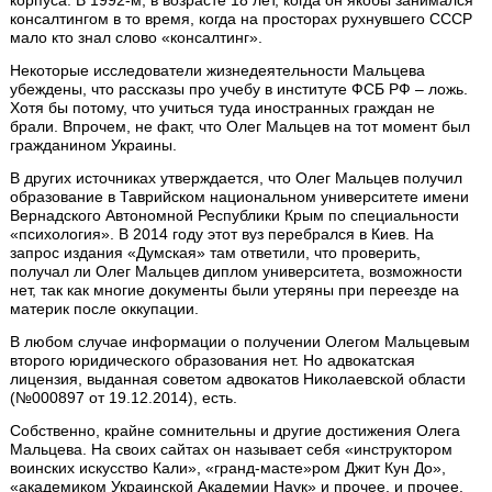
корпуса. В 1992-м, в возрасте 18 лет, когда он якобы занимался
консалтингом в то время, когда на просторах рухнувшего СССР
мало кто знал слово «консалтинг».
Некоторые исследователи жизнедеятельности Мальцева
убеждены, что рассказы про учебу в институте ФСБ РФ – ложь.
Хотя бы потому, что учиться туда иностранных граждан не
брали. Впрочем, не факт, что Олег Мальцев на тот момент был
гражданином Украины.
В других источниках утверждается, что Олег Мальцев получил
образование в Таврийском национальном университете имени
Вернадского Автономной Республики Крым по специальности
«психология». В 2014 году этот вуз перебрался в Киев. На
запрос издания «Думская» там ответили, что проверить,
получал ли Олег Мальцев диплом университета, возможности
нет, так как многие документы были утеряны при переезде на
материк после оккупации.
В любом случае информации о получении Олегом Мальцевым
второго юридического образования нет. Но адвокатская
лицензия, выданная советом адвокатов Николаевской области
(№000897 от 19.12.2014), есть.
Собственно, крайне сомнительны и другие достижения Олега
Мальцева. На своих сайтах он называет себя «инструктором
воинских искусство Кали», «гранд-масте»ром Джит Кун До»,
«академиком Украинской Академии Наук» и прочее, и прочее.