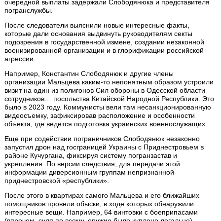
очередной выплаты задержали Слободянюка и представителя
погранслужбы.
После следователи выяснили новые интересные факты,
которые дали основания выдвинуть руководителям секты
подозрения в государственной измене, создании незаконной
военизированной организации и в глорификации российской
агрессии.
Например, Константин Слободянюк и другие члены
организации Мальцева каким-то непонятным образом устроили
визит на один из полигонов Сил обороны в Одесской области
сотрудников… посольства Китайской Народной Республики. Это
было в 2023 году. Коммунисты вели там несанкционированную
видеосъемку, зафиксировав расположение и особенности
объекта, где ведется подготовка украинских военнослужащих.
Еще при содействии пограничников Слободянюк незаконно
запустил дрон над госграницей Украины с Приднестровьем в
районе Кучургана, фиксируя систему погранзастав и
укрепления. По версии следствия, для передачи этой
информации диверсионным группам непризнанной
приднестровской «республики».
После этого в квартирах самого Мальцева и его ближайших
помощников провели обыски, в ходе которых обнаружили
интересные вещи. Например, 64 винтовки с боеприпасами
(впрочем, судя по всему, оружие было куплено легально),