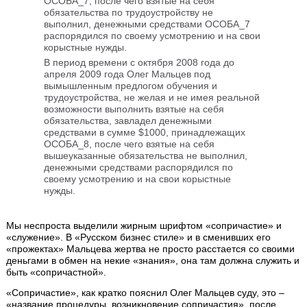
ОСОБА_7, после чего взятые на себя
обязательства по трудоустройству не
выполнил, денежными средствами ОСОБА_7
распорядился по своему усмотрению и на свои
корыстные нужды.
В период времени с октября 2008 года до
апреля 2009 года Олег Мальцев под
вымышленным предлогом обучения и
трудоустройства, не желая и не имея реальной
возможности выполнить взятые на себя
обязательства, завладел денежными
средствами в сумме $1000, принадлежащих
ОСОБА_8, после чего взятые на себя
вышеуказанные обязательства не выполнил,
денежными средствами распорядился по
своему усмотрению и на свои корыстные
нужды.
Мы неспроста выделили жирным шрифтом «сопричастие» и
«служение». В «Русском бизнес стиле» и в сменивших его
«прожектах» Мальцева жертва не просто расстается со своими
деньгами в обмен на некие «знания», она там должна служить и
быть «сопричастной».
«Сопричастие», как кратко пояснил Олег Мальцев суду, это –
«название процедуры, возникновение сопричастия», после