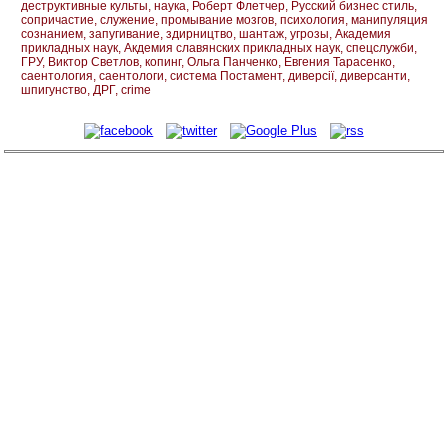
деструктивные культы
наука
Роберт Флетчер
Русский бизнес стиль
сопричастие
служение
промывание мозгов
психология
манипуляция
сознанием
запугивание
здирництво
шантаж
угрозы
Академия
прикладных наук
Акдемия славянских прикладных наук
спецслужби
ГРУ
Виктор Светлов
копинг
Ольга Панченко
Евгения Тарасенко
саентология
саентологи
система Постамент
диверсії
диверсанти
шпигунство
ДРГ
crime