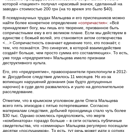
которой «пациент» получал «красивый значок, сделанный на
заводе» стоимостью 200 грн (на то время это было $40).
В псевдонаучных трудах Мальцева и его приспешников можно
найти более конкретное определение
«сопричастия»
: «Всё
принадлежит богу, мы лишь его творение, призванное быть
сопричастными ему в его великом плане. Если мы действуем в
единстве с божьей волей, это становится актом сотворчества
<…> Сопричастность означает единение того, кто познаёт, с
тем, что познаётся. Это синергия, в которой взаимодействие
создаёт больше, чем просто сумма его составляющих». То есть,
уже тогда «предприятие» Мальцева имело признаки
деструктивного культа.
Его, это «предприятие», правоохранители прихлопнули в 2012-
м. Досудебное следствие длилось 11 месяцев. Но из-за
вопиющих нарушений дознания (как будто допущенных
нарочно) в суде дело развалилось и ушло на дополнительное
расследование.
Отметим, что в крымском уголовном деле Олега Мальцева
всего пять эпизодов с пятью потерпевшими. Согласно
материалам следствия, добычей проходимца стало чуть более
$30 тыс. Однако осмелюсь предположить, что жертв
«комбинатора» гораздо больше – в сети остались публичные
свидетельства, что «семинары» Мальцева регулярно посещали
десятки «послушников». То есть, тут речь может идти о сотнях