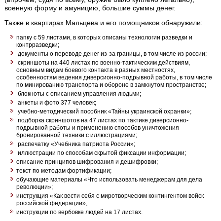
военную форму и амуницию, большие суммы денег.
Также в квартирах Мальцева и его помощников обнаружили:
папку с 59 листами, в которых описаны технологии разведки и
контрразведки;
документы о переводе денег из-за границы, в том числе из россии;
скриншоты на 440 листах по военно-тактическим действиям,
основным видам боевого контакта в разных местностях,
особенностям ведения диверсионно-подрывной работы, в том числе
по минированию транспорта и обороне в замкнутом пространстве;
блокноты с описанием управления людьми;
анкеты и фото 377 человек;
учебно-методический пособник «Тайны украинской охранки»;
подборка скриншотов на 47 листах по тактике диверсионно-
подрывной работы и применению способов уничтожения
бронированной техники с иллюстрациями;
распечатку «Учебника патриота России»;
иллюстрации по способам скрытой фиксации информации;
описание принципов шифрования и дешифровки;
текст по методам фортификации;
обучающие материалы «Что использовать менеджерам для дела
революции»;
инструкция «Как вести себя с миротворческим контингентом войск
российской федерации»;
инструкции по вербовке людей на 17 листах.