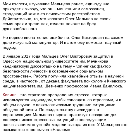
Мои коллеги, изучавшие Мальцева ранее, единодушно
приходят к выводу, что он – мошенник и самозванец,
страдающий каким-то психическим расстройством.
Действительно, то, что излагает Олег Мальцев на своих
семинарах и тренингах, отчасти похоже на бред
душевнобольного.
Но первое впечатление ошибочно. Олег Викторович на самом
деле искусный манипулятор. И в этом ему помогает научный
подход.
В январе 2017 года Мальцев Олег Викторович защитил в
Одесском национальном университете им. Мечникова
кандидатскую диссертацию на тему «Копинг как фактор
безопасности личности в современном социальном
пространстве». Работа получила хвалебные отзывы в научной
среде, в частности, от декана факультета психологии Киевского
нацуниверситета им. Шевченко профессора Ивана Данилюка.
Копинг
– это стратегии преодоления стресса, которые
используются индивидом, чтобы совладать со стрессами, и в
общем случае, с психологическими трудными ситуациями
обыденной жизни. По свидетельству очевидцев, в
«организации» Мальцева широко практикуют создание для
«послушников» стрессовых ситуаций с последующим
навязыванием «нужной» модели выхода из них. У Мальцева это
называется «процедура «Надлом».