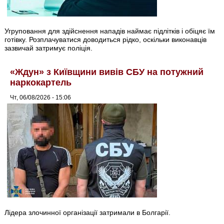
Угруповання для здійснення нападів наймає підлітків і обіцяє їм
готівку. Розплачуватися доводиться рідко, оскільки виконавців
зазвичай затримує поліція.
«Ждун» з Київщини вивів СБУ на потужний
наркокартель
Чт, 06/08/2026 - 15:06
Лідера злочинної організації затримали в Болгарії.