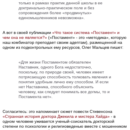
только в рамках практик данной школы в ее
доктринально-практическом поле и без
сопровождения более «продвинутых»
единомышленников невозможна».
А вот в своей публикации
«Что такое система «Постамент» и
чем она не является?»
(«Постамент» - это «методика», которую
наш комбинатор преподает своим адептам), размещенной на
одном из подконтрольных ему ресурсов, Олег Мальцев пишет:
«Для жизни Постаментом обязателен
Наставник, одного Бога недостаточно,
поскольку, по природе своей, человек имеет
потрясающую способность толковать явления и
понятия удобным лично ему способом. И если
нет Наставника, способного объяснить
человеку, как следует понимать все догмы, то и
Постамента нет».
Согласитесь: это напоминает сюжет повести Стивенсона
«Странная история доктора Джекила и мистера Хайда»
- в
одном человеке уживается ученый-соискатель докторской
степени по психологии и религиоведенью вместе с мошенником