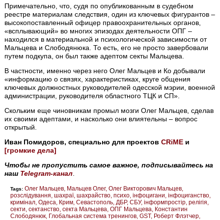
Примечательно, что, судя по опубликованным в судебном
реестре материалам следствия, один из ключевых фигурантов –
высокопоставленный офицер правоохранительных органов,
«всплывающий» во многих эпизодах деятельности ОПГ –
находился в материальной и психологической зависимости от
Мальцева и Слободянюка. То есть, его не просто завербовали
путем подкупа, он был также адептом секты Мальцева.
В частности, именно через него Олег Мальцев и Ко добывали
«информацию о связях, характеристиках, круге общения
ключевых должностных руководителей одесской мэрии, военной
администрации, руководителя областного ТЦК и СП».
Скольким еще чиновникам промыл мозги Олег Мальцев, сделав
их своими адептами, и насколько они влиятельны – вопрос
открытый.
Иван Помидоров, специально для проектов
CRiME
и
[громкие дела]
Чтобы не пропустить самое важное, подписывайтесь на
наш
Telegram-канал
.
Олег Мальцев
Мальцев Олег
Олег Викторович Мальцев
Tags:
розслідування
шахраї
шахрайство
психо
інфоцигани
інфоциганство
кримінал
Одеса
Крим
Севастополь
ДБР
СБУ
інформпростір
релігія
секти
сектанство
секта Мальцева
ОПГ Мальцева
Константин
Слободянюк
Глобальная система тренингов
GST
Роберт Флэтчер