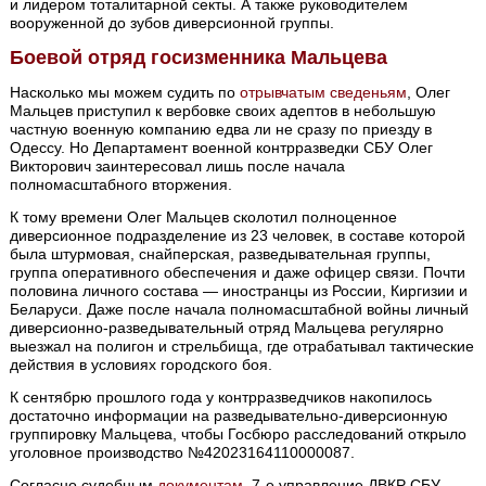
и лидером тоталитарной секты. А также руководителем
вооруженной до зубов диверсионной группы.
Боевой отряд госизменника Мальцева
Насколько мы можем судить по
отрывчатым сведеньям
, Олег
Мальцев приступил к вербовке своих адептов в небольшую
частную военную компанию едва ли не сразу по приезду в
Одессу. Но Департамент военной контрразведки СБУ Олег
Викторович заинтересовал лишь после начала
полномасштабного вторжения.
К тому времени Олег Мальцев сколотил полноценное
диверсионное подразделение из 23 человек, в составе которой
была штурмовая, снайперская, разведывательная группы,
группа оперативного обеспечения и даже офицер связи. Почти
половина личного состава — иностранцы из России, Киргизии и
Беларуси. Даже после начала полномасштабной войны личный
диверсионно-разведывательный отряд Мальцева регулярно
выезжал на полигон и стрельбища, где отрабатывал тактические
действия в условиях городского боя.
К сентябрю прошлого года у контрразведчиков накопилось
достаточно информации на разведывательно-диверсионную
группировку Мальцева, чтобы Госбюро расследований открыло
уголовное производство №42023164110000087.
Согласно судебным
документам
, 7-е управление ДВКР СБУ