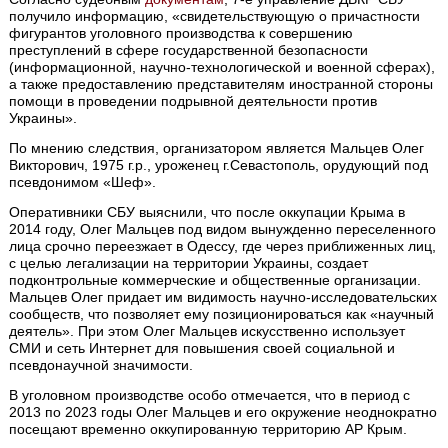
получило информацию, «свидетельствующую о причастности
фигурантов уголовного производства к совершению
преступлений в сфере государственной безопасности
(информационной, научно-технологической и военной сферах),
а также предоставлению представителям иностранной стороны
помощи в проведении подрывной деятельности против
Украины».
По мнению следствия, организатором является Мальцев Олег
Викторович, 1975 г.р., уроженец г.Севастополь, орудующий под
псевдонимом «Шеф».
Оперативники СБУ выяснили, что после оккупации Крыма в
2014 году, Олег Мальцев под видом вынужденно переселенного
лица срочно переезжает в Одессу, где через приближенных лиц,
с целью легализации на территории Украины, создает
подконтрольные коммерческие и общественные организации.
Мальцев Олег придает им видимость научно-исследовательских
сообществ, что позволяет ему позиционироваться как «научный
деятель». При этом Олег Мальцев искусственно использует
СМИ и сеть Интернет для повышения своей социальной и
псевдонаучной значимости.
В уголовном производстве особо отмечается, что в период с
2013 по 2023 годы Олег Мальцев и его окружение неоднократно
посещают временно оккупированную территорию АР Крым.