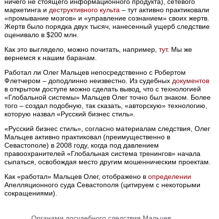
ничего не стоящего информационного продукта), сетевого
маркетинга и
деструктивного культа
– тут активно практиковали
«промывание мозгов» и «управление сознанием» своих жертв.
Жертв было порядка двух тысяч, нанесенный ущерб следствие
оценивало в $200 млн.
Как это выглядело, можно почитать, например,
тут
. Мы же
вернемся к нашим баранам.
Работал ли Олег Мальцев непосредственно с Робертом
Флетчером – доподлинно неизвестно. Из судебных
документов
в открытом доступе можно сделать вывод, что с технологией
«Глобальной системы» Мальцев Олег точно был знаком. Более
того – создал подобную, так сказать, «авторскую» технологию,
которую назвал «Русский бизнес стиль».
«Русский бизнес стиль», согласно материалам следствия, Олег
Мальцев активно практиковал (преимущественно в
Севастополе) в 2008 году, когда под давлением
правоохранителей «Глобальная система тренингов» начала
сыпаться, освобождая место другим мошенническим проектам.
Как «работал» Мальцев Олег, отображено в
определении
Апелляционного суда Севастополя (цитируем с некоторыми
сокращениями).
Органами досудебного следствия Мальцев