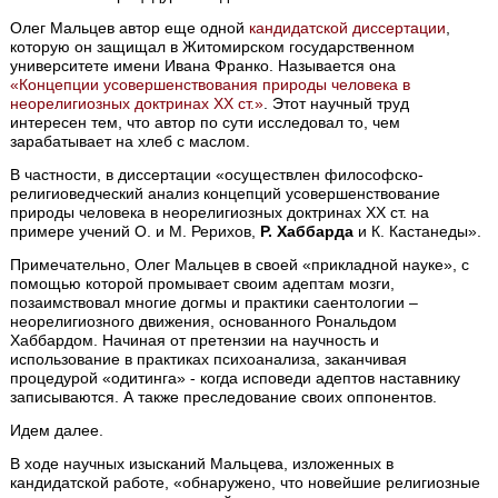
Олег Мальцев автор еще одной
кандидатской диссертации
,
которую он защищал в Житомирском государственном
университете имени Ивана Франко. Называется она
«Концепции усовершенствования природы человека в
неорелигиозных доктринах ХХ ст.»
. Этот научный труд
интересен тем, что автор по сути исследовал то, чем
зарабатывает на хлеб с маслом.
В частности, в диссертации «осуществлен философско-
религиоведческий анализ концепций усовершенствование
природы человека в неорелигиозных доктринах ХХ ст. на
примере учений О. и М. Рерихов,
Р. Хаббарда
и К. Кастанеды».
Примечательно, Олег Мальцев в своей «прикладной науке», с
помощью которой промывает своим адептам мозги,
позаимствовал многие догмы и практики саентологии –
неорелигиозного движения, основанного Рональдом
Хаббардом. Начиная от претензии на научность и
использование в практиках психоанализа, заканчивая
процедурой «одитинга» - когда исповеди адептов наставнику
записываются. А также преследование своих оппонентов.
Идем далее.
В ходе научных изысканий Мальцева, изложенных в
кандидатской работе, «обнаружено, что новейшие религиозные