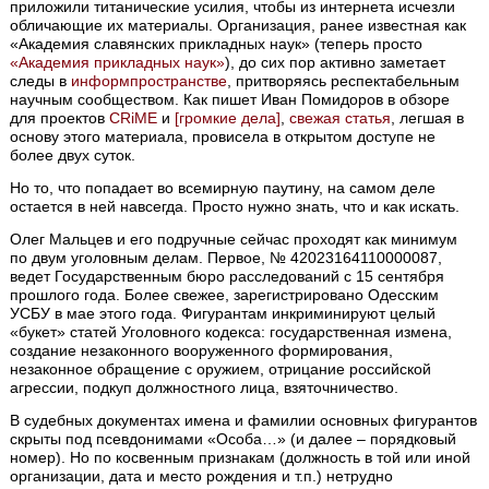
приложили титанические усилия, чтобы из интернета исчезли
обличающие их материалы. Организация, ранее известная как
«Академия славянских прикладных наук» (теперь просто
«Академия прикладных наук»
), до сих пор активно заметает
следы в
информпространстве
, притворяясь респектабельным
научным сообществом. Как пишет Иван Помидоров в обзоре
для проектов
CRiME
и
[громкие дела]
,
свежая статья
, легшая в
основу этого материала, провисела в открытом доступе не
более двух суток.
Но то, что попадает во всемирную паутину, на самом деле
остается в ней навсегда. Просто нужно знать, что и как искать.
Олег Мальцев и его подручные сейчас проходят как минимум
по двум уголовным делам. Первое, № 42023164110000087,
ведет Государственным бюро расследований с 15 сентября
прошлого года. Более свежее, зарегистрировано Одесским
УСБУ в мае этого года. Фигурантам инкриминируют целый
«букет» статей Уголовного кодекса: государственная измена,
создание незаконного вооруженного формирования,
незаконное обращение с оружием, отрицание российской
агрессии, подкуп должностного лица, взяточничество.
В судебных документах имена и фамилии основных фигурантов
скрыты под псевдонимами «Особа…» (и далее – порядковый
номер). Но по косвенным признакам (должность в той или иной
организации, дата и место рождения и т.п.) нетрудно