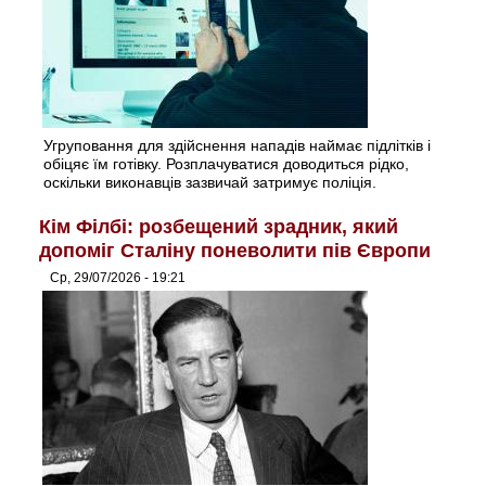
Угруповання для здійснення нападів наймає підлітків і
обіцяє їм готівку. Розплачуватися доводиться рідко,
оскільки виконавців зазвичай затримує поліція.
Кім Філбі: розбещений зрадник, який
допоміг Сталіну поневолити пів Європи
Ср, 29/07/2026 - 19:21