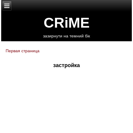
CRiME
зазирнути на темний бік
Первая страница
You are here
застройка