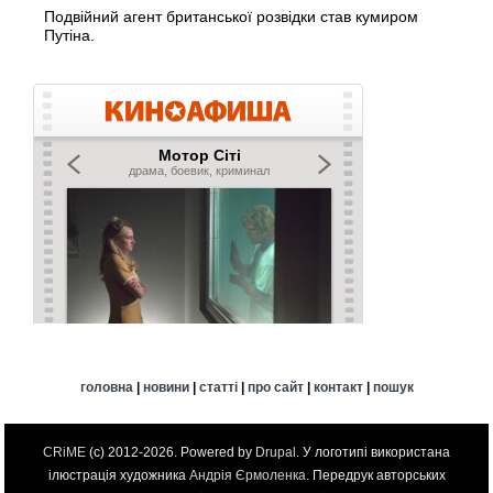
Подвійний агент британської розвідки став кумиром
Путіна.
головна
|
новини
|
статті
|
про сайт
|
контакт
|
пошук
CRiME
(c) 2012-2026. Powered by
Drupal
. У логотипі використана
ілюстрація художника
Андрія Єрмоленка
. Передрук авторських