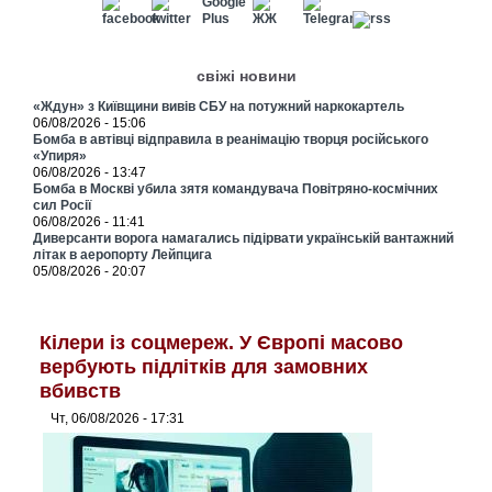
свіжі новини
«Ждун» з Київщини вивів СБУ на потужний наркокартель
06/08/2026 - 15:06
Бомба в автівці відправила в реанімацію творця російського
«Упиря»
06/08/2026 - 13:47
Бомба в Москві убила зятя командувача Повітряно-космічних
сил Росії
06/08/2026 - 11:41
Диверсанти ворога намагались підірвати українській вантажний
літак в аеропорту Лейпцига
05/08/2026 - 20:07
Кілери із соцмереж. У Європі масово
вербують підлітків для замовних
вбивств
Чт, 06/08/2026 - 17:31