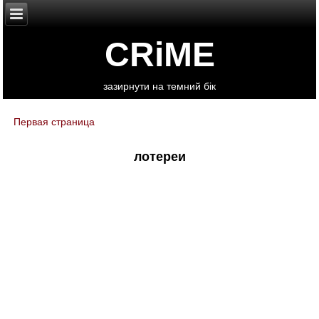
CRiME
зазирнути на темний бік
Первая страница
You are here
лотереи