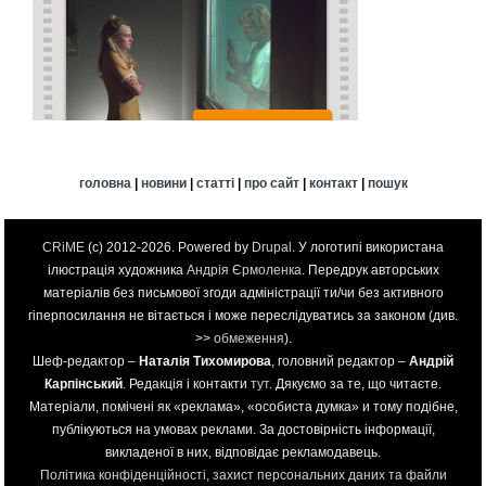
головна
|
новини
|
статті
|
про сайт
|
контакт
|
пошук
CRiME
(c) 2012-2026. Powered by
Drupal
. У логотипі використана
ілюстрація художника
Андрія Єрмоленка
. Передрук авторських
матеріалів без письмової згоди адміністрації ти/чи без активного
гіперпосилання не вітається і може переслідуватись за законом (див.
>>
обмеження
).
Шеф-редактор –
Наталія Тихомирова
, головний редактор –
Андрій
Карпінський
. Редакція і контакти
тут
. Дякуємо за те, що читаєте.
Матеріали, помічені як «реклама», «особиста думка» и тому подібне,
публікуються на умовах реклами. За достовірність інформації,
викладеної в них, відповідає рекламодавець.
Політика конфіденційності, захист персональних даних та файли