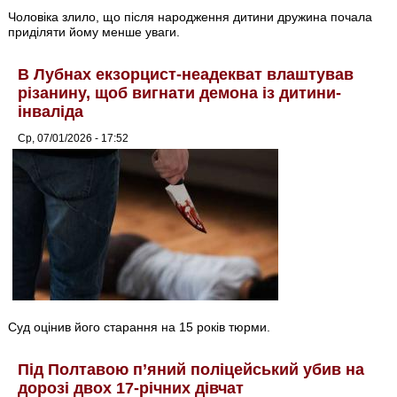
Чоловіка злило, що після народження дитини дружина почала
приділяти йому менше уваги.
В Лубнах екзорцист-неадекват влаштував
різанину, щоб вигнати демона із дитини-
інваліда
Ср, 07/01/2026 - 17:52
Суд оцінив його старання на 15 років тюрми.
Під Полтавою п’яний поліцейський убив на
дорозі двох 17-річних дівчат