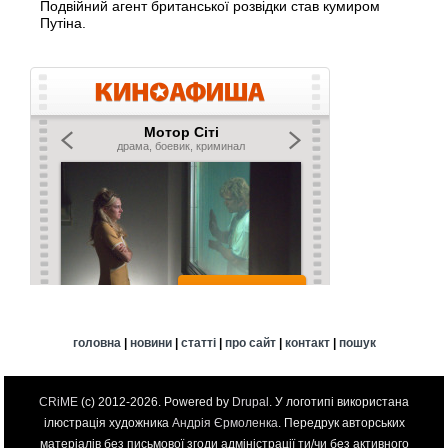
Подвійний агент британської розвідки став кумиром
Путіна.
головна
|
новини
|
статті
|
про сайт
|
контакт
|
пошук
CRiME
(c) 2012-2026. Powered by
Drupal
. У логотипі використана
ілюстрація художника
Андрія Єрмоленка
. Передрук авторських
матеріалів без письмової згоди адміністрації ти/чи без активного