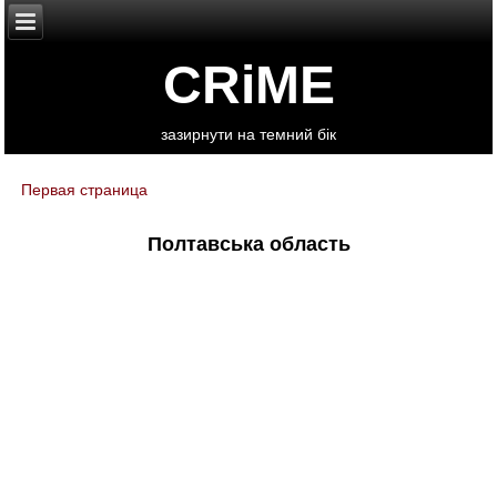
CRiME
зазирнути на темний бік
Первая страница
You are here
Полтавська область