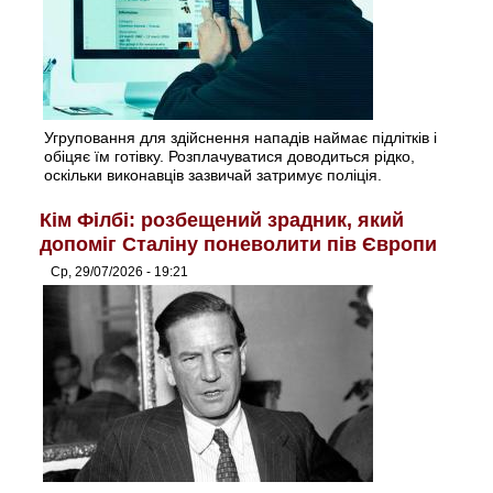
Угруповання для здійснення нападів наймає підлітків і
обіцяє їм готівку. Розплачуватися доводиться рідко,
оскільки виконавців зазвичай затримує поліція.
Кім Філбі: розбещений зрадник, який
допоміг Сталіну поневолити пів Європи
Ср, 29/07/2026 - 19:21