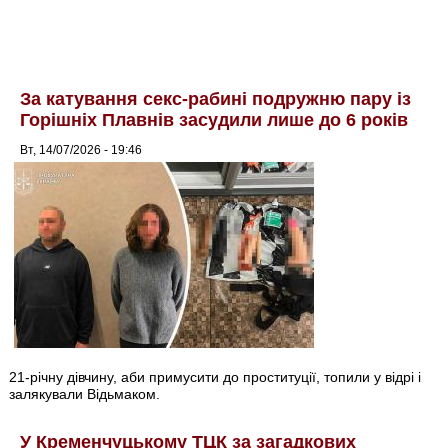
За катування секс-рабині подружню пару із
Горішніх Плавнів засудили лише до 6 років
Вт, 14/07/2026 - 19:46
21-річну дівчину, аби примусити до проституції, топили у відрі і
залякували Відьмаком.
У Кременчуцькому ТЦК за загадкових