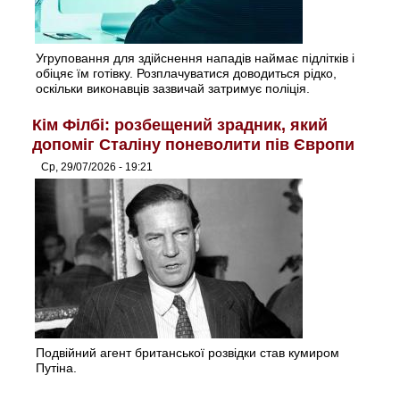
Угруповання для здійснення нападів наймає підлітків і
обіцяє їм готівку. Розплачуватися доводиться рідко,
оскільки виконавців зазвичай затримує поліція.
Кім Філбі: розбещений зрадник, який
допоміг Сталіну поневолити пів Європи
Ср, 29/07/2026 - 19:21
Подвійний агент британської розвідки став кумиром
Путіна.