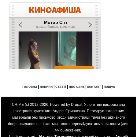
головна
|
новини
|
статті
|
про сайт
|
контакт
|
пошук
CRiME
(c) 2012-2026. Powered by
Drupal
. У логотипі використана
ілюстрація художника
Андрія Єрмоленка
. Передрук авторських
матеріалів без письмової згоди адміністрації ти/чи без активного
гіперпосилання не вітається і може переслідуватись за законом (див.
>>
обмеження
).
Шеф-редактор –
Наталія Тихомирова
, головний редактор –
Андрій