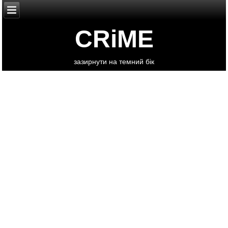
CRiME
зазирнути на темний бік