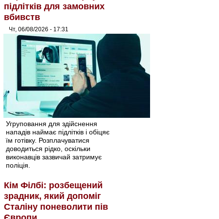
підлітків для замовних
вбивств
Чт, 06/08/2026 - 17:31
Угруповання для здійснення
нападів наймає підлітків і обіцяє
їм готівку. Розплачуватися
доводиться рідко, оскільки
виконавців зазвичай затримує
поліція.
Кім Філбі: розбещений
зрадник, який допоміг
Сталіну поневолити пів
Європи