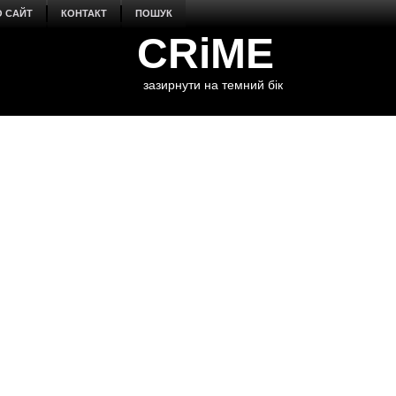
О САЙТ
КОНТАКТ
ПОШУК
CRiME
зазирнути на темний бік