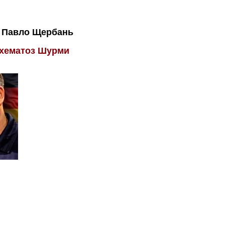
Павло Щербань
схематоз Шурми