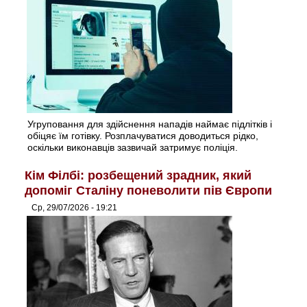
Угруповання для здійснення нападів наймає підлітків і
обіцяє їм готівку. Розплачуватися доводиться рідко,
оскільки виконавців зазвичай затримує поліція.
Кім Філбі: розбещений зрадник, який
допоміг Сталіну поневолити пів Європи
Ср, 29/07/2026 - 19:21