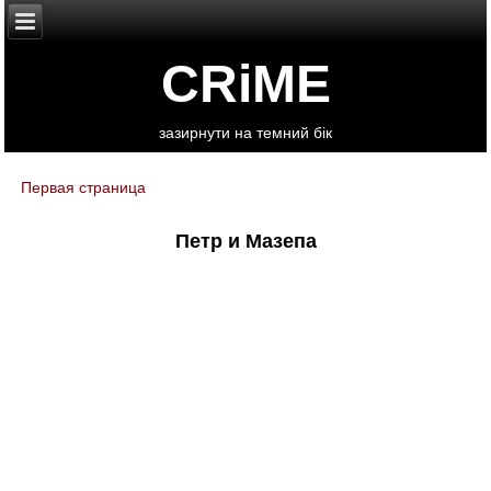
CRiME
зазирнути на темний бік
Первая страница
You are here
Петр и Мазепа